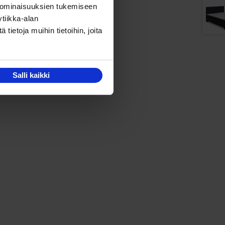
 ominaisuuksien tukemiseen
tiikka-alan
ietoja muihin tietoihin, joita
u 2
Salli kaikki