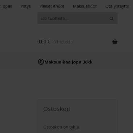
n opas
Yritys
Yleiset ehdot
Maksuehdot
Ota yhteyttä
Etsi:
Haku
0.00
€
0 tuotetta
Maksuaikaa jopa 36kk
Ostoskori
Ostoskori on tyhjä.