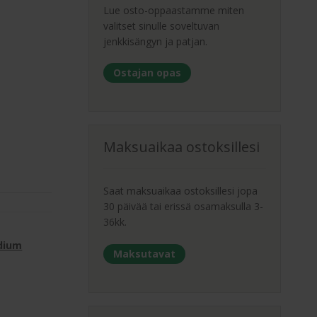
Lue osto-oppaastamme miten
valitset sinulle soveltuvan
jenkkisängyn ja patjan.
Ostajan opas
Maksuaikaa ostoksillesi
Saat maksuaikaa ostoksillesi jopa
30 päivää tai erissä osamaksulla 3-
36kk.
dium
Maksutavat