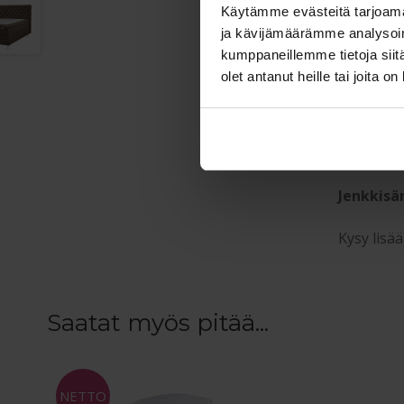
Käytämme evästeitä tarjoama
Medium jä
ja kävijämäärämme analysoim
kumppaneillemme tietoja siitä
olet antanut heille tai joita o
Takuu:
Jenkkisä
vuotta. T
Jenkkisä
Kysy lisä
Saatat myös pitää...
NETTO