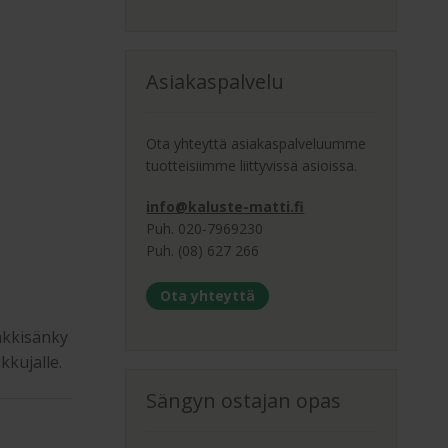
Asiakaspalvelu
Ota yhteyttä asiakaspalveluumme
tuotteisiimme liittyvissä asioissa.
info@kaluste-matti.fi
Puh. 020-7969230
Puh. (08) 627 266
Ota yhteyttä
nkkisänky
kkujalle.
Sängyn ostajan opas