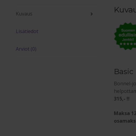
Kuva
Kuvaus
Lisätiedot
Arviot (0)
Basic
Bonnel-j
helpottam
315,- !!
Maksa 12
osamak