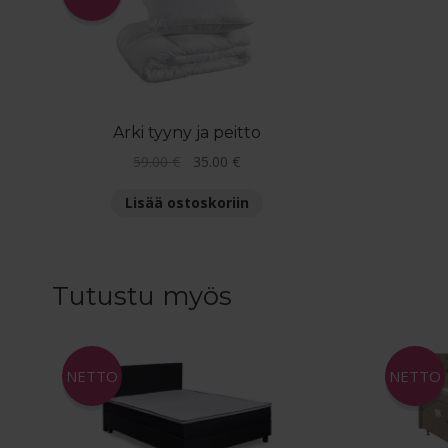
Arki tyyny ja peitto
Alkuperäinen
Nykyinen
59.00
€
35.00
€
hinta
hinta
Lisää ostoskoriin
oli:
on:
59.00 €.
35.00 €.
Tutustu myös
NETTO
NETTO