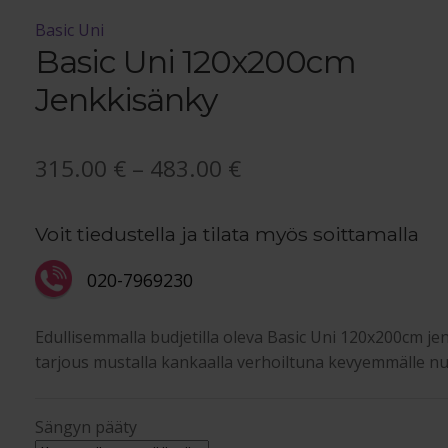
Basic Uni
Basic Uni 120x200cm
Jenkkisänky
Hintaluokka:
315.00
€
–
483.00
€
315.00 €
Voit tiedustella ja tilata myös soittamalla
-
483.00 €
020-7969230
Edullisemmalla budjetilla oleva Basic Uni 120x200cm je
tarjous mustalla kankaalla verhoiltuna kevyemmälle nu
Sängyn pääty