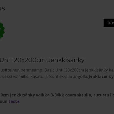
us
 Uni 120x200cm Jenkkisänky
ousitteinen pehmeämpi Basic Uni 120x200cm Jenkkisänky k
iseksi valmiiksi kasatulla Nonflex-alarungolla.
Jenkkisänky
0cm jenkkisänky vaikka 3-36kk osamaksulla, tutustu li
suun
tästä
.