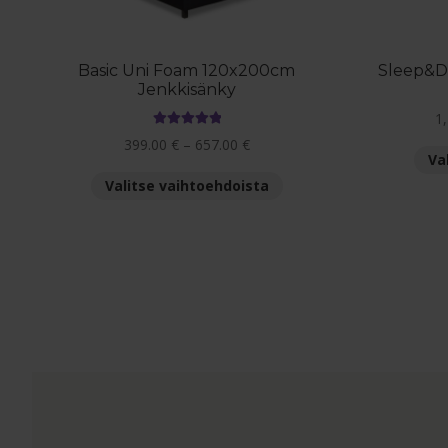
Basic Uni Foam 120x200cm
Sleep&D
Jenkkisänky
1
Arvostelu
Hintaluokka:
399.00
€
–
657.00
€
tuotteesta:
Va
399.00 €
5.00
/ 5
Tällä
Valitse vaihtoehdoista
-
tuotteella
657.00 €
on
useampi
muunnelma.
Voit
tehdä
valinnat
tuotteen
sivulla.