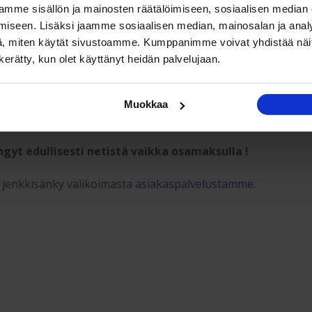
mme sisällön ja mainosten räätälöimiseen, sosiaalisen median
ykkyys, suositus 45-75 kg/nukkuja.
iseen. Lisäksi jaamme sosiaalisen median, mainosalan ja analy
, miten käytät sivustoamme. Kumppanimme voivat yhdistää näitä t
n kerätty, kun olet käyttänyt heidän palvelujaan.
ngyn jousten katkeamattomuustakuu 5 vuotta ja runkotaku
Muokkaa
akuu ei koske normaalia käytön tuomaa painumista.
ngyt edullisesti netistä vaikka osamaksulla !
ä jenkkisänky valikoimasta
asiakaspalvelustamme
.