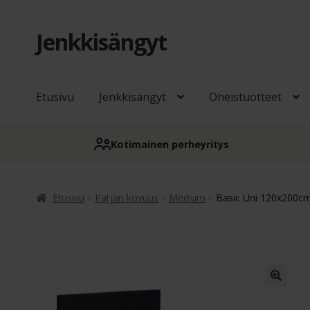
Jenkkisängyt
Siirry
Siirry
navigointiin
sisältöön
Etusivu
Jenkkisängyt
Oheistuotteet
Kotimainen perheyritys
Etusivu
Patjan kovuus
Medium
Basic Uni 120x200cm