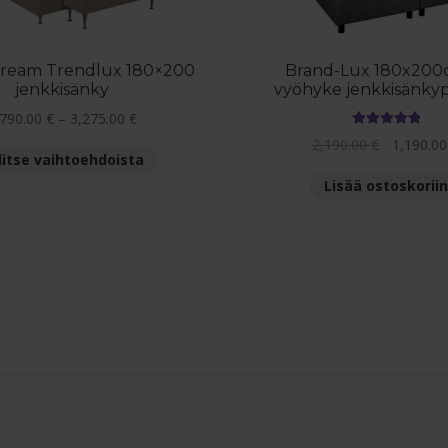
ream Trendlux 180×200
Brand-Lux 180x200
jenkkisänky
vyöhyke jenkkisänkyp
Hintaluokka:
,790.00
€
–
3,275.00
€
Arvostelu
1,790.00 €
Alkuperäi
2,190.00
€
1,190.0
Tällä
tuotteesta:
litse vaihtoehdoista
-
hinta
5.00
/ 5
tuotteella
3,275.00 €
Lisää ostoskoriin
oli:
on
2,190.00 €
useampi
muunnelma.
Voit
tehdä
valinnat
tuotteen
sivulla.