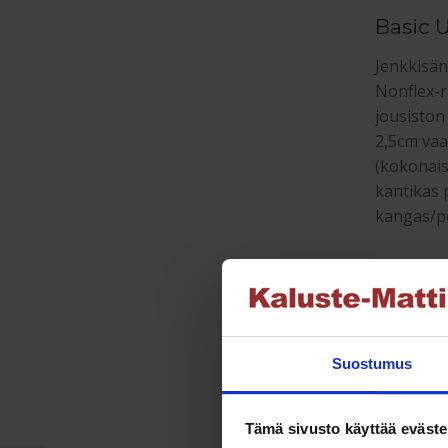
Basic 
Jenkkisän
Nonflex-r
jousiston
2,5cm vaa
(kokonais
kantikas 
kangas/pe
Jenkki
Jenkkisä
noin 50c
Suostumus
Tämä sivusto käyttää eväste
Suositu