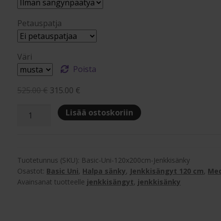
Petauspatja
Väri
Poista
Alkuperäinen
Nykyinen
525.00
€
315.00
€
hinta
hinta
Basic
Lisää ostoskoriin
oli:
on:
Uni
525.00 €.
315.00 €.
120x200cm
Jenkkisänky
määrä
Tuotetunnus (SKU):
Basic-Uni-120x200cm-Jenkkisänky
Osastot:
Basic Uni
,
Halpa sänky
,
Jenkkisängyt 120 cm
,
Me
Avainsanat tuotteelle
jenkkisängyt
,
jenkkisänky