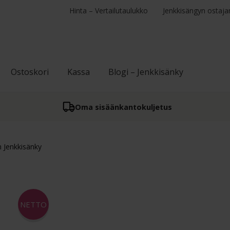
Hinta – Vertailutaulukko
Jenkkisängyn ostaja
Ostoskori
Kassa
Blogi – Jenkkisänky
Oma sisään­kantokuljetus
 Jenkkisänky
NETTO