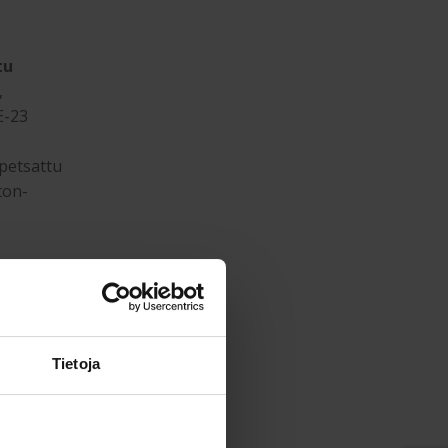
tu
,
E-23
 petsattu
ton-
atjaa
Tietoja