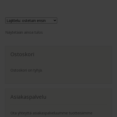
7,170.00 €
on
Jenkkisängyn ostajan opas
useampi
muunnelma.
Yleiset ehdot
Voit
tehdä
Näytetään ainoa tulos
valinnat
Maksuehdot
tuotteen
sivulla.
Ostoskori
Blogi – Jenkkisänky
Ostoskori on tyhjä.
Asiakaspalvelu
Ota yhteyttä asiakaspalveluumme tuotteisiimme