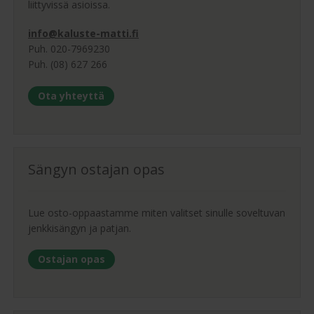
liittyvissä asioissa.
info@kaluste-matti.fi
Puh. 020-7969230
Puh. (08) 627 266
Ota yhteyttä
Sängyn ostajan opas
Lue osto-oppaastamme miten valitset sinulle soveltuvan
jenkkisängyn ja patjan.
Ostajan opas