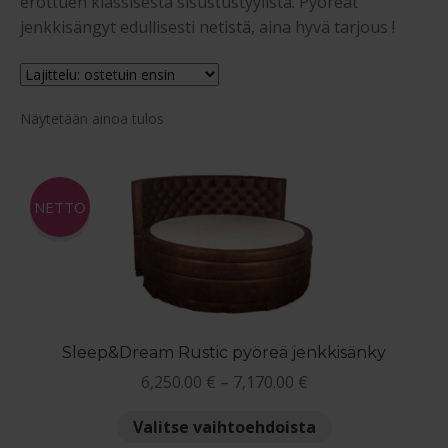
erottuen klassisesta sisustustyylistä. Pyöreät
Jenkkisängyt 200 cm
jenkkisängyt edullisesti netistä, aina hyvä tarjous !
Pyöreät Jenkkisängyt
Laaje
Näytetään ainoa tulos
Jenkkisängyt nukkujan painon mukaan
alem
Moottorisängyt – Säätösängyt
tason
valik
NETTO
Laaje
Sängyt tuotesarjan mukaan
alem
Jenkkisänky omilla mitoilla ja tyylillä
tason
valik
Laaje
Oheistuotteet
Sleep&Dream Rustic pyöreä jenkkisänky
alem
Hintaluokka:
6,250.00
€
–
7,170.00
€
Ostoskori
tason
6,250.00 €
valik
Tällä
Valitse vaihtoehdoista
-
Kassa
tuotteella