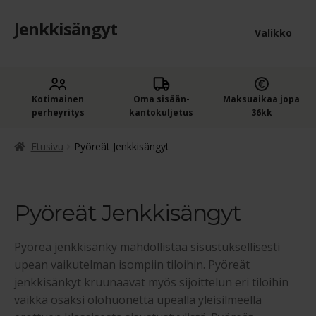
Jenkkisängyt
Siirry
Siirry
Valikko
navigointiin
sisältöön
Etusivu
Laaje
Kotimainen
Oma sisään­
Maksuaikaa jopa
Jenkkisängyt
perheyritys
kantokuljetus
36kk
alem
Laaje
Jenkkisängyt leveyden mukaan
tason
Etusivu
Pyöreät Jenkkisängyt
alem
valik
Jenkkisängyt 120 cm
tason
valik
Pyöreät Jenkkisängyt
Jenkkisängyt 140 cm
Pyöreä jenkkisänky mahdollistaa sisustuksellisesti
Jenkkisängyt 160 cm
upean vaikutelman isompiin tiloihin. Pyöreät
jenkkisänkyt kruunaavat myös sijoittelun eri tiloihin
Jenkkisängyt 180 cm
vaikka osaksi olohuonetta upealla yleisilmeellä