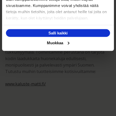
sivustoamme. Kumppanimme voivat yhdistää näitä
tietoja muihin tietoihin, joita olet antanut heille tai joita on
Kaluste-Matti Oy
kerätty, kun olet käyttänyt heidän palvelujaan.
Salli kaikki
Kaluste-Matti Oy on vuonna 1994 perheyrityksenä
Muokkaa
perustettu huonekalujen vähittäis- sekä
tukkumyymälä. Toimintamme perustana on tarjota
kodin laadukkaita huonekaluja edullisesti,
monipuolisesti ja palvelevasti ympäri Suomen.
Tutustu muihin tuotteisiimme kotisivuiltamme:
www.kaluste-matti.fi/