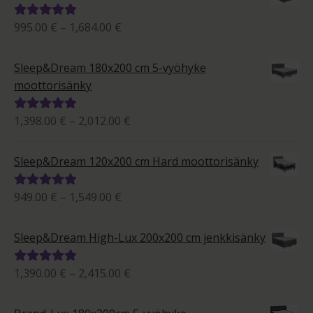
Hintaluokka:
995.00
€
–
1,684.00
€
Arvostelu
995.00 €
tuotteesta:
-
5.00
/ 5
Sleep&Dream 180x200 cm 5-vyöhyke
1,684.00 €
moottorisänky
Hintaluokka:
1,398.00
€
–
2,012.00
€
Arvostelu
1,398.00 €
tuotteesta:
-
5.00
/ 5
Sleep&Dream 120x200 cm Hard moottorisänky
2,012.00 €
Hintaluokka:
949.00
€
–
1,549.00
€
Arvostelu
949.00 €
tuotteesta:
-
5.00
/ 5
Sleep&Dream High-Lux 200x200 cm jenkkisänky
1,549.00 €
Hintaluokka:
1,390.00
€
–
2,415.00
€
Arvostelu
1,390.00 €
tuotteesta:
-
5.00
/ 5