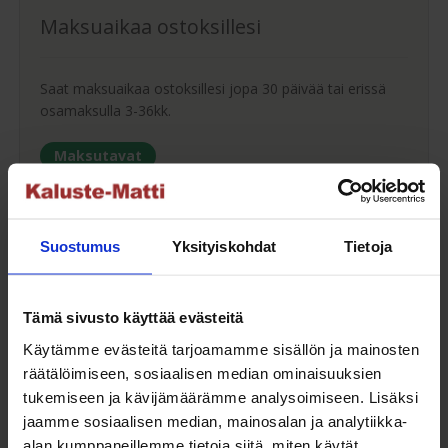
Maksuaikaa ostoksillesi
Saat maksuaikaa ostoksillesi jopa 30 päivää tai erissä
osamaksulla 3-36kk.
Maksutavat
Suostumus
Yksityiskohdat
Tietoja
Oma turvallinen kuljetus
Tämä sivusto käyttää evästeitä
Kaluste-Matin oma kuljetus on turvallinen tapa
tuotteiden toimitukseen. Saat varmemmin tuotteet
Käytämme evästeitä tarjoamamme sisällön ja mainosten
ehjänä perille - ja vieläpä sisäänkannettuna!
räätälöimiseen, sosiaalisen median ominaisuuksien
tukemiseen ja kävijämäärämme analysoimiseen. Lisäksi
Kuljetuksen hinta Suomessa alk. 59€!
jaamme sosiaalisen median, mainosalan ja analytiikka-
alan kumppaneillemme tietoja siitä, miten käytät