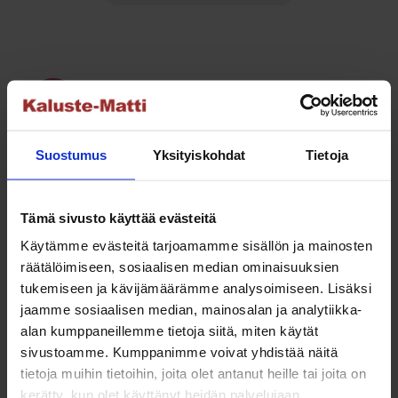
tuotteella
1,929.00 €
on
useampi
muunnelma.
Voit
NETTO
tehdä
valinnat
Suostumus
Yksityiskohdat
Tietoja
tuotteen
sivulla.
Tämä sivusto käyttää evästeitä
Sleep&Dream Retroline 140x200cm 5-vyöhyke
Käytämme evästeitä tarjoamamme sisällön ja mainosten
Hintaluokka:
995.00
€
–
1,650.00
€
räätälöimiseen, sosiaalisen median ominaisuuksien
995.00 €
tukemiseen ja kävijämäärämme analysoimiseen. Lisäksi
Tällä
Valitse vaihtoehdoista
-
jaamme sosiaalisen median, mainosalan ja analytiikka-
tuotteella
1,650.00 €
alan kumppaneillemme tietoja siitä, miten käytät
on
sivustoamme. Kumppanimme voivat yhdistää näitä
useampi
tietoja muihin tietoihin, joita olet antanut heille tai joita on
muunnelma.
kerätty, kun olet käyttänyt heidän palvelujaan.