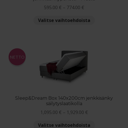
Hintaluokka:
595.00
€
–
774.00
€
595.00 €
Tällä
Valitse vaihtoehdoista
-
tuotteella
774.00 €
on
useampi
muunnelma.
Voit
NETTO
tehdä
valinnat
tuotteen
sivulla.
Sleep&Dream Box 140x200cm jenkkisänky
säilytyslaatikolla
Hintaluokka:
1,095.00
€
–
1,929.00
€
1,095.00 €
Tällä
Valitse vaihtoehdoista
-