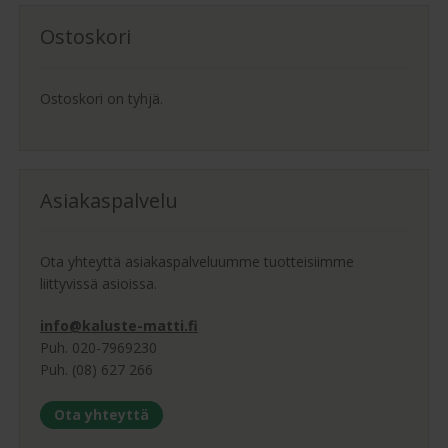
tuotteen
sivulla.
Ostoskori
Ostoskori on tyhjä.
Asiakaspalvelu
Ota yhteyttä asiakaspalveluumme tuotteisiimme
liittyvissä asioissa.
info@kaluste-matti.fi
Puh. 020-7969230
Puh. (08) 627 266
Ota yhteyttä