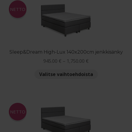
NETTO
Sleep&Dream High-Lux 140x200cm jenkkisänky
Hintaluokka:
945.00
€
–
1,750.00
€
945.00 €
Tällä
Valitse vaihtoehdoista
-
tuotteella
1,750.00 €
on
useampi
muunnelma.
Voit
NETTO
tehdä
valinnat
tuotteen