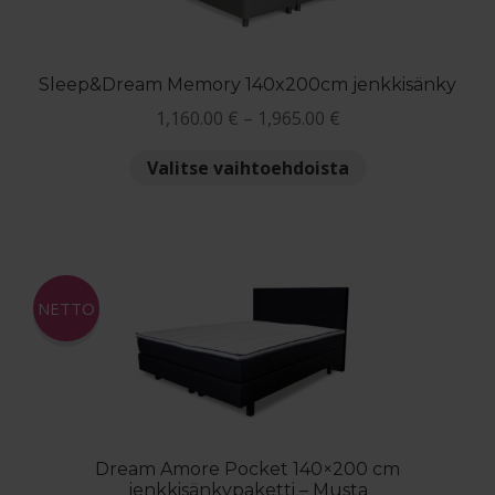
sivulla.
Sleep&Dream Memory 140x200cm jenkkisänky
Hintaluokka:
1,160.00
€
–
1,965.00
€
1,160.00 €
Tällä
Valitse vaihtoehdoista
-
tuotteella
1,965.00 €
on
useampi
muunnelma.
Voit
NETTO
tehdä
valinnat
tuotteen
sivulla.
Dream Amore Pocket 140×200 cm
jenkkisänkypaketti – Musta