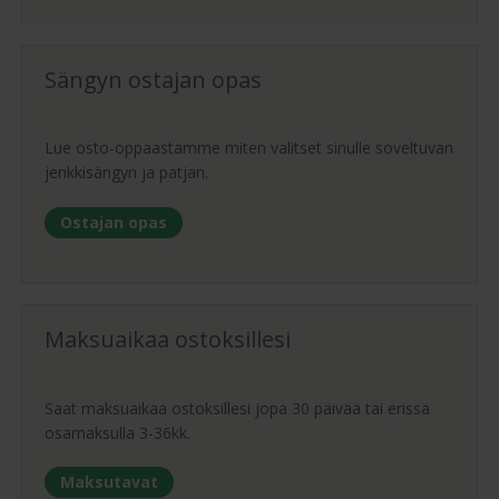
Sängyn ostajan opas
Lue osto-oppaastamme miten valitset sinulle soveltuvan
jenkkisängyn ja patjan.
Ostajan opas
Maksuaikaa ostoksillesi
Saat maksuaikaa ostoksillesi jopa 30 päivää tai erissä
osamaksulla 3-36kk.
Maksutavat