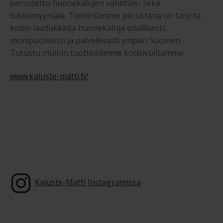
perustettu huonekalujen vähittäis- sekä
tukkumyymälä. Toimintamme perustana on tarjota
kodin laadukkaita huonekaluja edullisesti,
monipuolisesti ja palvelevasti ympäri Suomen.
Tutustu muihin tuotteisiimme kotisivuiltamme:
www.kaluste-matti.fi/
Kaluste-Matti Instagramissa