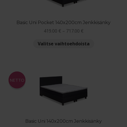
Jenkkisängyn ostajan opas
Basic Uni Pocket 140x200cm Jenkkisänky
Yleiset ehdot
Hintaluokka:
419.00
€
–
717.00
€
419.00 €
Tällä
Maksuehdot
Valitse vaihtoehdoista
-
tuotteella
717.00 €
on
Blogi – Jenkkisänky
useampi
muunnelma.
Voit
NETTO
tehdä
valinnat
tuotteen
sivulla.
Basic Uni 140x200cm Jenkkisänky