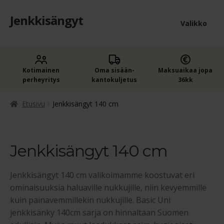
Jenkkisängyt
Siirry
Siirry
Valikko
navigointiin
sisältöön
Etusivu
Laaje
Kotimainen
Oma sisään­
Maksuaikaa jopa
Jenkkisängyt
perheyritys
kantokuljetus
36kk
alem
Laaje
Jenkkisängyt leveyden mukaan
tason
Etusivu
Jenkkisängyt 140 cm
alem
valik
Jenkkisängyt 120 cm
tason
valik
Jenkkisängyt 140 cm
Jenkkisängyt 140 cm
Jenkkisängyt 140 cm valikoimamme koostuvat eri
Jenkkisängyt 160 cm
ominaisuuksia haluaville nukkujille, niin kevyemmille
kuin painavemmillekin nukkujille. Basic Uni
Jenkkisängyt 180 cm
jenkkisänky 140cm sarja on hinnaltaan Suomen