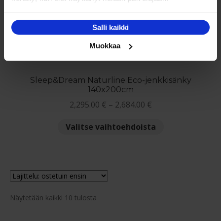
Voit
NETTO
tehdä
Salli kaikki
valinnat
tuotteen
Muokkaa
sivulla.
Sleep&Dream Naturline Eco-jenkkisänky
140x200cm
Hintaluokka:
2,295.00
€
–
2,684.00
€
2,295.00 €
Tällä
Valitse vaihtoehdoista
-
tuotteella
2,684.00 €
on
useampi
muunnelma.
Voit
Suosituimmat
tehdä
Näytetään kaikki 10 tulosta
ensin
valinnat