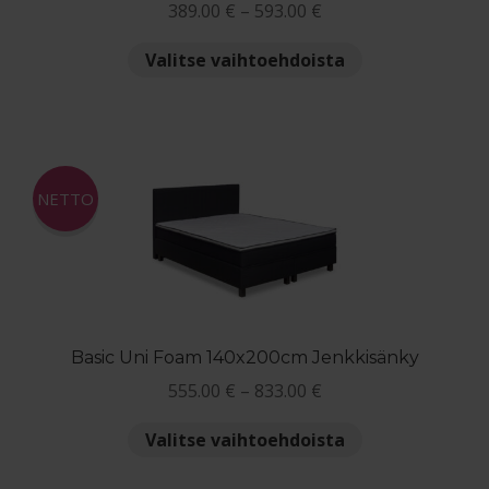
Hintaluokka:
389.00
€
–
593.00
€
389.00 €
Tällä
Valitse vaihtoehdoista
-
tuotteella
593.00 €
on
useampi
muunnelma.
Voit
NETTO
tehdä
valinnat
tuotteen
sivulla.
Basic Uni Foam 140x200cm Jenkkisänky
Hintaluokka:
555.00
€
–
833.00
€
555.00 €
Tällä
Valitse vaihtoehdoista
-
tuotteella
833.00 €
on