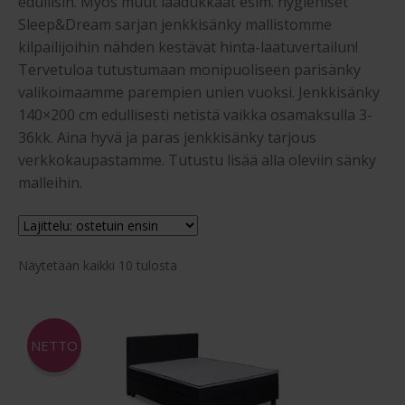
edullisin. Myös muut laadukkaat esim. hygieniset
Jenkkisängyt 200 cm
Sleep&Dream sarjan jenkkisänky mallistomme
kilpailijoihin nähden kestävät hinta-laatuvertailun!
Pyöreät Jenkkisängyt
Tervetuloa tutustumaan monipuoliseen parisänky
valikoimaamme parempien unien vuoksi. Jenkkisänky
Laaje
Jenkkisängyt nukkujan painon mukaan
140×200 cm edullisesti netistä vaikka osamaksulla 3-
alem
36kk. Aina hyvä ja paras jenkkisänky tarjous
Moottorisängyt – Säätösängyt
tason
verkkokaupastamme. Tutustu lisää alla oleviin sänky
malleihin.
valik
Laaje
Sängyt tuotesarjan mukaan
alem
Jenkkisänky omilla mitoilla ja tyylillä
tason
Suosituimmat
Näytetään kaikki 10 tulosta
valik
ensin
Laaje
Oheistuotteet
alem
NETTO
Ostoskori
tason
valik
Kassa