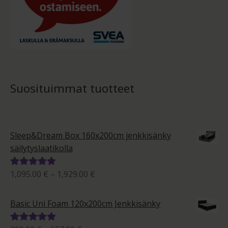
Suosituimmat tuotteet
Sleep&Dream Box 160x200cm jenkkisänky
säilytyslaatikolla
Hintaluokka:
1,095.00
€
–
1,929.00
€
Arvostelu
1,095.00 €
tuotteesta:
-
5.00
/ 5
Basic Uni Foam 120x200cm Jenkkisänky
1,929.00 €