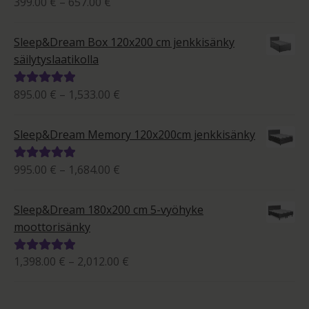
Hintaluokka:
399.00
€
–
657.00
€
Arvostelu
399.00 €
tuotteesta:
-
5.00
/ 5
Sleep&Dream Box 120x200 cm jenkkisänky
657.00 €
säilytyslaatikolla
Hintaluokka:
895.00
€
–
1,533.00
€
Arvostelu
895.00 €
tuotteesta:
-
5.00
/ 5
Sleep&Dream Memory 120x200cm jenkkisänky
1,533.00 €
Hintaluokka:
995.00
€
–
1,684.00
€
Arvostelu
995.00 €
tuotteesta:
-
5.00
/ 5
Sleep&Dream 180x200 cm 5-vyöhyke
1,684.00 €
moottorisänky
Hintaluokka:
1,398.00
€
–
2,012.00
€
Arvostelu
1,398.00 €
tuotteesta:
-
5.00
/ 5