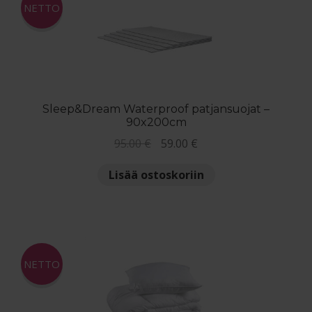
NETTO
Sleep&Dream Waterproof patjansuojat –
90x200cm
Alkuperäinen
Nykyinen
95.00
€
59.00
€
hinta
hinta
Lisää ostoskoriin
oli:
on:
95.00 €.
59.00 €.
NETTO