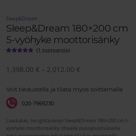
Sleep&Dream
Sleep&Dream 180×200 cm
5-vyöhyke moottorisänky
(
1
tuotearvio)
Arvio
1
5.00
5:stä
Hintaluokka:
1,398.00
€
–
2,012.00
€
perustuen
1,398.00 €
asiakkaan
arvotukseen.
Voit tiedustella ja tilata myös soittamalla
-
2,012.00 €
020-7969230
Laadukas, hengittävämpi Sleep&Dream 180×200 cm 5-
vyöhyke moottorisänky tiheällä pussijousituksella
sekä markkinoiden hiljaisimmalla Eco-moottorilla.