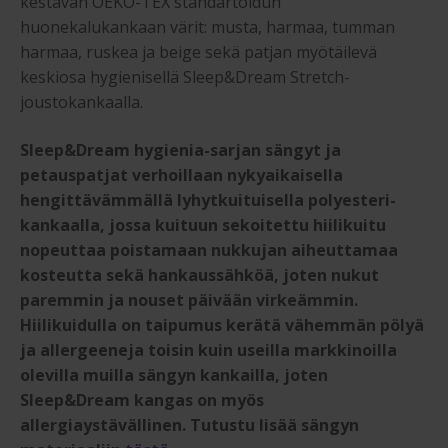
kestävän OEKO-TEX standartoidun
huonekalukankaan värit: musta, harmaa, tumman
harmaa, ruskea ja beige sekä patjan myötäilevä
keskiosa hygienisellä Sleep&Dream Stretch-
joustokankaalla.
Sleep&Dream hygienia-sarjan sängyt ja
petauspatjat verhoillaan nykyaikaisella
hengittävämmällä lyhytkuituisella polyesteri-
kankaalla, jossa kuituun sekoitettu hiilikuitu
nopeuttaa poistamaan nukkujan aiheuttamaa
kosteutta sekä hankaussähköä, joten nukut
paremmin ja nouset päivään virkeämmin.
Hiilikuidulla on taipumus kerätä vähemmän pölyä
ja allergeeneja toisin kuin useilla markkinoilla
olevilla muilla sängyn kankailla, joten
Sleep&Dream kangas on myös
allergiaystävällinen. Tutustu lisää sängyn