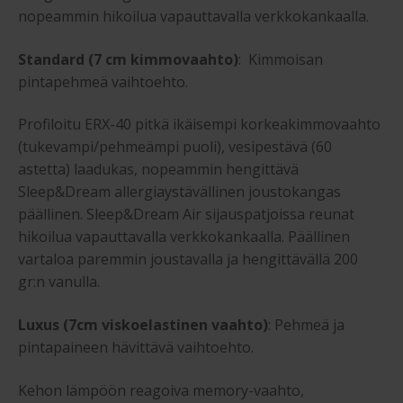
nopeammin hikoilua vapauttavalla verkkokankaalla.
Standard (7 cm kimmovaahto)
: Kimmoisan
pintapehmeä vaihtoehto.
Profiloitu ERX-40 pitkä ikäisempi korkeakimmovaahto
(tukevampi/pehmeämpi puoli), vesipestävä (60
astetta) laadukas, nopeammin hengittävä
Sleep&Dream allergiaystävällinen joustokangas
päällinen. Sleep&Dream Air sijauspatjoissa reunat
hikoilua vapauttavalla verkkokankaalla. Päällinen
vartaloa paremmin joustavalla ja hengittävällä 200
gr:n vanulla.
Luxus (7cm viskoelastinen vaahto)
: Pehmeä ja
pintapaineen hävittävä vaihtoehto.
Kehon lämpöön reagoiva memory-vaahto,