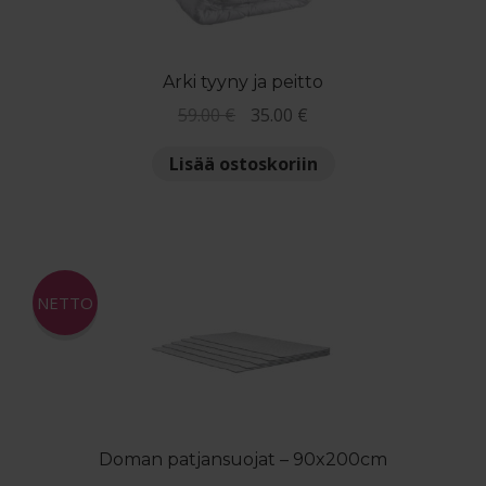
Arki tyyny ja peitto
Alkuperäinen
Nykyinen
59.00
€
35.00
€
hinta
hinta
Lisää ostoskoriin
oli:
on:
59.00 €.
35.00 €.
NETTO
Doman patjansuojat – 90x200cm