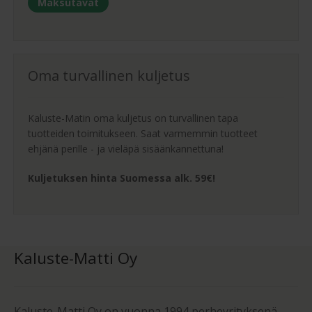
Maksutavat
Oma turvallinen kuljetus
Kaluste-Matin oma kuljetus on turvallinen tapa
tuotteiden toimitukseen. Saat varmemmin tuotteet
ehjänä perille - ja vieläpä sisäänkannettuna!
Kuljetuksen hinta Suomessa alk. 59€!
Kaluste-Matti Oy
Kaluste-Matti Oy on vuonna 1994 perheyrityksenä