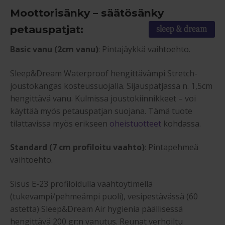
Moottorisänky – säätösänky
petauspatjat:
Basic vanu (2cm vanu)
: Pintajäykkä vaihtoehto.
Sleep&Dream Waterproof hengittävämpi Stretch-
joustokangas kosteussuojalla. Sijauspatjassa n. 1,5cm
hengittävä vanu. Kulmissa joustokiinnikkeet – voi
käyttää myös petauspatjan suojana. Tämä tuote
tilattavissa myös erikseen
oheistuotteet
kohdassa.
Standard (7 cm profiloitu vaahto)
: Pintapehmeä
vaihtoehto.
Sisus E-23 profiloidulla vaahtoytimellä
(tukevampi/pehmeämpi puoli), vesipestävässä (60
astetta) Sleep&Dream Air hygienia päällisessä
hengittävä 200 gr:n vanutus. Reunat verhoiltu