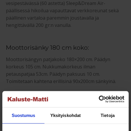
vesipestävässä (60 astetta) Sleep&Dream Air-
päällisessä hikoilua vapauttavat verkkoreunat sekä
päällinen vartaloa paremmin joustavalla ja
hengittävällä 200 gr:n vanulla.
Moottorisänky 180 cm koko:
Moottorisängyn patjakoko 180×200 cm. Päädyn
korkeus 105 cm. Nukkumakorkeus ilman
petauspatjaa 53cm. Päädyn paksuus 10 cm.
Toimitetaan kahtena erillisinä 90x200cm sänkyinä.
Säätösänky 180 cm suosituspainolle:
Toinen puoli Hard- jäykkyys (1,8 /2,0 mm),
Suostumus
Yksityiskohdat
Tietoja
suosituspainolle 65-85 kg / nukkuja sekä toinen puoli
Extra-Hard (2,0 / 2.1 mm), suosituspainolle 85-115 kg.