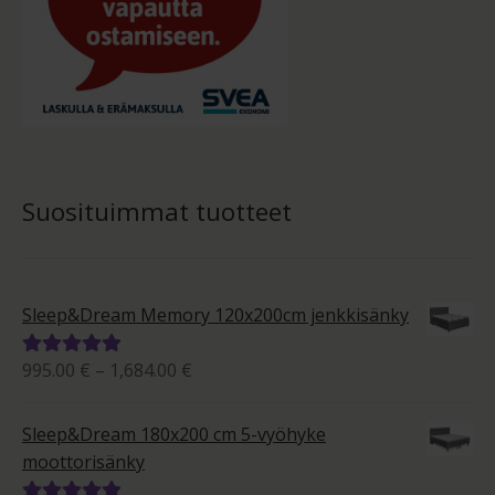
Suosituimmat tuotteet
Sleep&Dream Memory 120x200cm jenkkisänky
Hintaluokka:
995.00
€
–
1,684.00
€
Arvostelu
995.00 €
tuotteesta:
-
5.00
/ 5
Sleep&Dream 180x200 cm 5-vyöhyke
1,684.00 €
moottorisänky