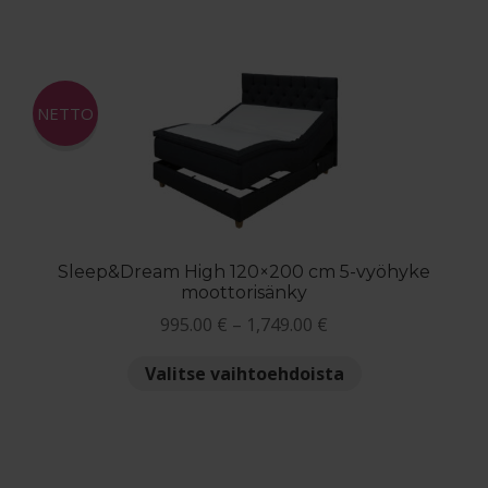
1,395.00 €
on
useampi
muunnelma.
Voit
NETTO
tehdä
valinnat
tuotteen
sivulla.
Sleep&Dream High 120×200 cm 5-vyöhyke
moottorisänky
Hintaluokka:
995.00
€
–
1,749.00
€
995.00 €
Tällä
Valitse vaihtoehdoista
-
tuotteella
1,749.00 €
on
useampi
muunnelma.