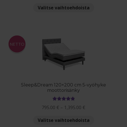
1,635.00 €
Tällä
Valitse vaihtoehdoista
-
tuotteella
2,244.00 €
on
useampi
muunnelma.
Voit
NETTO
tehdä
valinnat
tuotteen
sivulla.
Sleep&Dream 120×200 cm 5-vyöhyke
moottorisänky
Arvostelu
Hintaluokka:
795.00
€
–
1,395.00
€
tuotteesta:
795.00 €
5.00
/ 5
Tällä
Valitse vaihtoehdoista
-
tuotteella