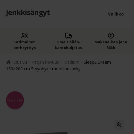
Jenkkisängyt
Siirry
Siirry
Valikko
navigointiin
sisältöön
Etusivu
Laaje
Kotimainen
Oma sisään­
Maksuaikaa jopa
Jenkkisängyt
perheyritys
kantokuljetus
36kk
alem
Laaje
Oheistuotteet
tason
Etusivu
Patjan kovuus
Medium
Sleep&Dream
alem
180×200 cm 5-vyöhyke moottorisänky
valik
Ostoskori
tason
valik
Kassa
NETTO
Jenkkisängyn ostajan opas
Yleiset ehdot