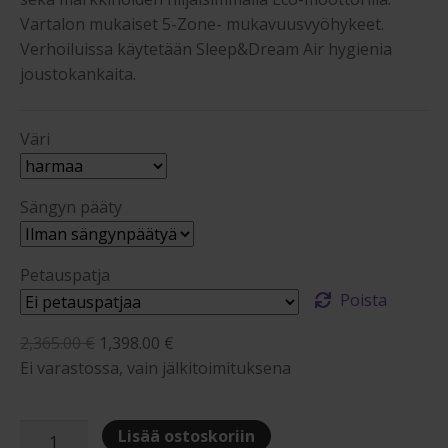
Vartalon mukaiset 5-Zone- mukavuusvyöhykeet.
Verhoiluissa käytetään Sleep&Dream Air hygienia
joustokankaita.
Väri
Sängyn pääty
Petauspatja
Poista
Alkuperäinen
Nykyinen
2,365.00
€
1,398.00
€
hinta
hinta
Ei varastossa, vain jälkitoimituksena
oli:
on:
2,365.00 €.
1,398.00 €.
Sleep&Dream
Lisää ostoskoriin