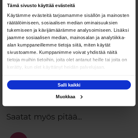
Tämä sivusto käyttää evästeitä
Kysy
myyjiltämme
myös oman edellä poikkeavan
painosi mukaan.
Käytämme evästeitä tarjoamamme sisällön ja mainosten
räätälöimiseen, sosiaalisen median ominaisuuksien
tukemiseen ja kävijämäärämme analysoimiseen. Lisäksi
Takuu:
jaamme sosiaalisen median, mainosalan ja analytiikka-
alan kumppaneillemme tietoja siitä, miten käytät
Moottorisängyn / säätösängyn jousten
sivustoamme. Kumppanimme voivat yhdistää näitä
katkeamattomuus- ja runkotakuu 10 vuotta. Takuu ei
tietoja muihin tietoihin, joita olet antanut heille tai joita on
koske normaalia käytössä aiheutuvaa painumista.
kerätty, kun olet käyttänyt heidän palvelujaan.
Moottoreilla 2 vuoden takuu.
Salli kaikki
Moottorisängyt – säätösängyt edullisesti netistä
vaikka osamaksulla !
Muokkaa
Saatat myös pitää...