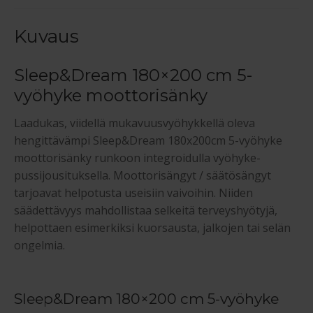
Kuvaus
Sleep&Dream 180×200 cm 5-
vyöhyke moottorisänky
Laadukas, viidellä mukavuusvyöhykkellä oleva
hengittävämpi Sleep&Dream 180x200cm 5-vyöhyke
moottorisänky runkoon integroidulla vyöhyke-
pussijousituksella. Moottorisängyt / säätösängyt
tarjoavat helpotusta useisiin vaivoihin. Niiden
säädettävyys mahdollistaa selkeitä terveyshyötyjä,
helpottaen esimerkiksi kuorsausta, jalkojen tai selän
ongelmia.
Sleep&Dream 180×200 cm 5-vyöhyke