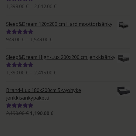
Hintaluokka:
1,398.00
€
–
2,012.00
€
Arvostelu
1,398.00 €
tuotteesta:
-
5.00
/ 5
Sleep&Dream 120x200 cm Hard moottorisänky
2,012.00 €
Hintaluokka:
949.00
€
–
1,549.00
€
Arvostelu
949.00 €
tuotteesta:
-
5.00
/ 5
Sleep&Dream High-Lux 200x200 cm jenkkisänky
1,549.00 €
Hintaluokka:
1,390.00
€
–
2,415.00
€
Arvostelu
1,390.00 €
tuotteesta:
-
5.00
/ 5
Brand-Lux 180x200cm 5-vyöhyke
2,415.00 €
jenkkisänkypaketti
Alkuperäinen
Nykyinen
2,190.00
€
1,190.00
€
Arvostelu
hinta
hinta
tuotteesta:
oli:
on:
5.00
/ 5
2,190.00 €.
1,190.00 €.