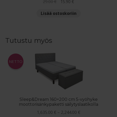
Alkuperäinen
Nykyinen
29.00
€
15.90
€
hinta
hinta
Lisää ostoskoriin
oli:
on:
29.00 €.
15.90 €.
Tutustu myös
NETTO
Sleep&Dream 160×200 cm 5-vyöhyke
moottorisänkypaketti säilytyslaatikolla
Hintaluokka:
1,635.00
€
–
2,244.00
€