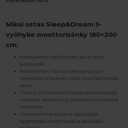
materiaaliin
tästä
.
Miksi ostaa Sleep&Dream 5-
vyöhyke moottorisänky 180×200
cm:
Kotimaamme markkinoiden paras hinta-
laatusuhde!
Markkinoiden hiljaisin kaksoismoottori –
miellyttävä ja tasainen säätö ilman häiritsevää
ääntä
Tiheä 5-vyöhykkeinen pussijousitteinen patja
myötäilee vartaloa ergonomisesti koko kehoa
tarkemmin
Lisävarusteena mukavat sijauspatjat
hygienisellä, hengittävällä ja pestävällä