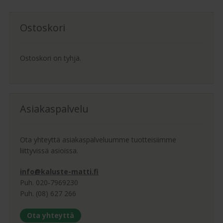
Voit
tehdä
Ostoskori
valinnat
tuotteen
sivulla.
Ostoskori on tyhjä.
Asiakaspalvelu
Ota yhteyttä asiakaspalveluumme tuotteisiimme
liittyvissä asioissa.
info@kaluste-matti.fi
Puh. 020-7969230
Puh. (08) 627 266
Ota yhteyttä