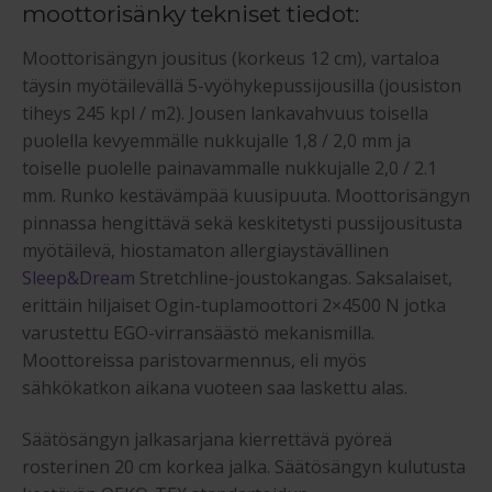
moottorisänky tekniset tiedot:
Moottorisängyn jousitus (korkeus 12 cm), vartaloa
täysin myötäilevällä 5-vyöhykepussijousilla (jousiston
tiheys 245 kpl / m2). Jousen lankavahvuus toisella
puolella kevyemmälle nukkujalle 1,8 / 2,0 mm ja
toiselle puolelle painavammalle nukkujalle 2,0 / 2.1
mm. Runko kestävämpää kuusipuuta. Moottorisängyn
pinnassa hengittävä sekä keskitetysti pussijousitusta
myötäilevä, hiostamaton allergiaystävällinen
Sleep&Dream
Stretchline-joustokangas. Saksalaiset,
erittäin hiljaiset Ogin-tuplamoottori 2×4500 N jotka
varustettu EGO-virransäästö mekanismilla.
Moottoreissa paristovarmennus, eli myös
sähkökatkon aikana vuoteen saa laskettu alas.
Säätösängyn jalkasarjana kierrettävä pyöreä
rosterinen 20 cm korkea jalka. Säätösängyn kulutusta