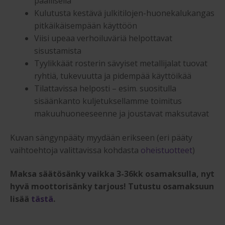
päällisellä
Kulutusta kestävä julkitilojen-huonekalukangas
pitkäikäisempään käyttöön
Viisi upeaa verhoiluväriä helpottavat
sisustamista
Tyylikkäät rosterin sävyiset metallijalat tuovat
ryhtiä, tukevuutta ja pidempää käyttöikää
Tilattavissa helposti – esim. suositulla
sisäänkanto kuljetuksellamme toimitus
makuuhuoneeseenne ja joustavat maksutavat
Kuvan sängynpääty myydään erikseen (eri pääty
vaihtoehtoja valittavissa kohdasta
oheistuotteet
)
Maksa säätösänky vaikka 3-36kk osamaksulla, nyt
hyvä moottorisänky tarjous! Tutustu osamaksuun
lisää
tästä
.