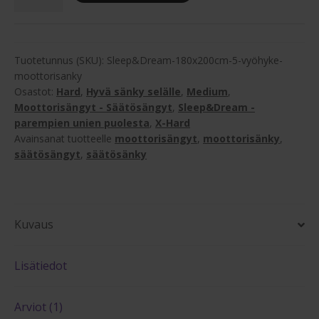
180x200
cm
5-
vyöhyke
Tuotetunnus (SKU):
Sleep&Dream-180x200cm-5-vyöhyke-
moottorisänky
moottorisanky
Osastot:
Hard
,
Hyvä sänky selälle
,
Medium
,
määrä
Moottorisängyt - Säätösängyt
,
Sleep&Dream -
parempien unien puolesta
,
X-Hard
Avainsanat tuotteelle
moottorisängyt
,
moottorisänky
,
säätösängyt
,
säätösänky
Kuvaus
Lisätiedot
Arviot (1)