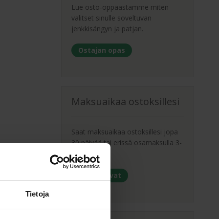
Lue osto-oppaastamme miten
valitset sinulle soveltuvan
jenkkisängyn ja patjan.
Ostajan opas
Maksuaikaa ostoksillesi
Saat maksuaikaa ostoksillesi jopa
30 päivää tai erissä osamaksulla 3-
36kk.
Maksutavat
Tietoja