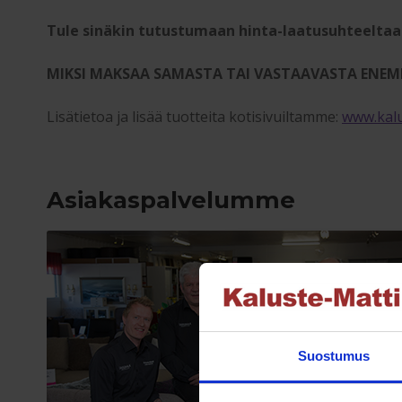
Tule sinäkin tutustumaan hinta-laatusuhteeltaa
MIKSI MAKSAA SAMASTA TAI VASTAAVASTA ENEM
Lisätietoa ja lisää tuotteita kotisivuiltamme:
www.kalu
Asiakaspalvelumme
Suostumus