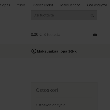
n opas
Yritys
Yleiset ehdot
Maksuehdot
Ota yhteyttä
Etsi:
Haku
0.00
€
0 tuotetta
Maksuaikaa jopa 36kk
Ostoskori
Ostoskori on tyhjä.