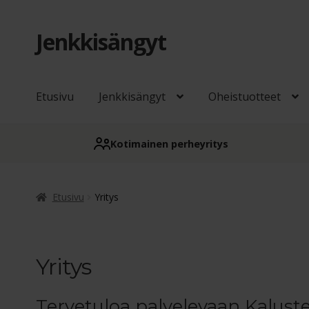
Jenkkisängyt
Siirry
Siirry
navigointiin
sisältöön
Etusivu
Jenkkisängyt
Oheistuotteet
Kotimainen perheyritys
Etusivu
Yritys
Yritys
Tervetuloa palvelevaan Kaluste