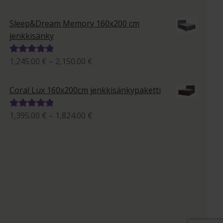
395.00 €
tuotteesta:
-
5.00
/ 5
Sleep&Dream Memory 160x200 cm
663.00 €
jenkkisänky
Hintaluokka:
1,245.00
€
–
2,150.00
€
Arvostelu
1,245.00 €
tuotteesta:
-
5.00
/ 5
Coral Lux 160x200cm jenkkisänkypaketti
2,150.00 €
Hintaluokka:
1,395.00
€
–
1,824.00
€
Arvostelu
1,395.00 €
tuotteesta:
-
5.00
/ 5
1,824.00 €