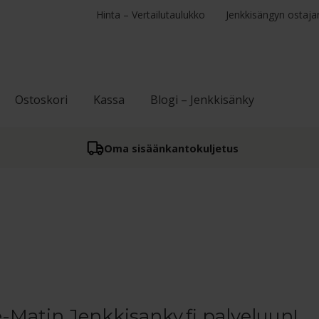
Hinta – Vertailutaulukko
Jenkkisängyn ostaja
Ostoskori
Kassa
Blogi – Jenkkisänky
Oma sisään­kantokuljetus
-Matin Jenkkisanky.fi palveluun!