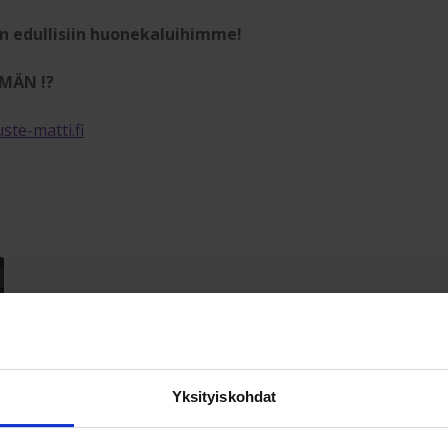
n edullisiin huonekaluihimme!
MÄN !?
ste-matti.fi
Yksityiskohdat