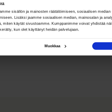
itä
mme sisällön ja mainosten räätälöimiseen, sosiaalisen median
iseen. Lisäksi jaamme sosiaalisen median, mainosalan ja analy
, miten käytät sivustoamme. Kumppanimme voivat yhdistää näitä t
n kerätty, kun olet käyttänyt heidän palvelujaan.
Muokkaa
iö ja Vadim Medvedev