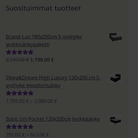
Suosituimmat tuotteet
Brand-Lux 180x200cm 5-vyöhyke
jenkkisänkypaketti
Alkuperäinen
Nykyinen
2,190.00
€
1,190.00
€
Arvostelu
hinta
hinta
tuotteesta:
oli:
on:
5.00
/ 5
Sleep&Dream High Luxury 120x200 cm 5-
2,190.00 €.
1,190.00 €.
vyöhyke moottorisänky
Hintaluokka:
1,395.00
€
–
2,080.00
€
Arvostelu
1,395.00 €
tuotteesta:
-
5.00
/ 5
Basic Uni Pocket 120x200cm Jenkkisänky
2,080.00 €
Hintaluokka:
395.00
€
–
663.00
€
Arvostelu