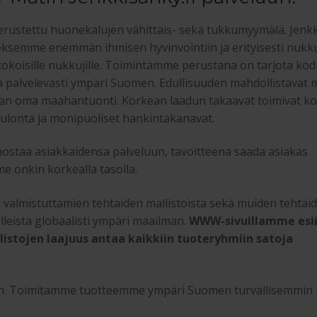
rustettu huonekalujen vähittäis- sekä tukkumyymälä. Jenkk
eksemme enemmän ihmisen hyvinvointiin ja erityisesti nuk
 kokoisille nukkujille. Toimintamme perustana on tarjota kod
ja palvelevasti ympäri Suomen. Edullisuuden mahdollistavat 
aan oma maahantuonti. Korkean laadun takaavat toimivat ko
ulonta ja monipuoliset hankintakanavat.
nostaa asiakkaidensa palveluun, tavoitteena saada asiakas
e onkin korkealla tasolla.
almistuttamien tehtaiden mallistoista sekä muiden tehtai
lleista globaalisti ympäri maailman.
WWW-sivuillamme esi
listojen laajuus antaa kaikkiin tuoteryhmiin satoja
taan. Toimitamme tuotteemme ympäri Suomen turvallisemmin