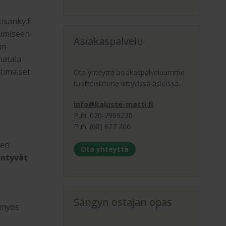
isanky.fi
kumiseen
Asiakaspalvelu
in
matala
timaiset
Ota yhteyttä asiakaspalveluumme
tuotteisiimme liittyvissä asioissa.
info@kaluste-matti.fi
Puh. 020-7969230
Puh. (08) 627 266
den
Ota yhteyttä
intyvät
Sängyn ostajan opas
 myös