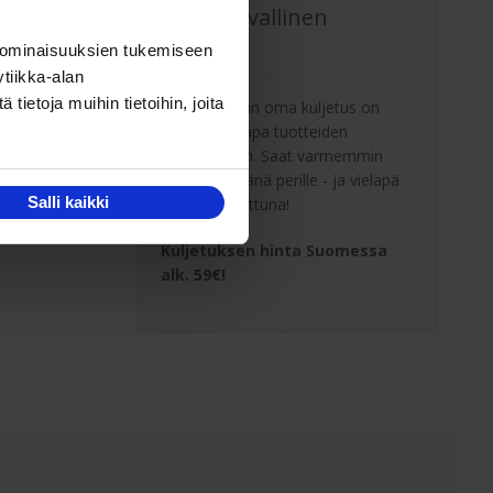
Oma turvallinen
kuljetus
 ominaisuuksien tukemiseen
tiikka-alan
ietoja muihin tietoihin, joita
Kaluste-Matin oma kuljetus on
turvallinen tapa tuotteiden
toimitukseen. Saat varmemmin
tuotteet ehjänä perille - ja vieläpä
Salli kaikki
sisäänkannettuna!
Kuljetuksen hinta Suomessa
alk. 59€!