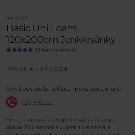
Basic Uni
Basic Uni Foam
120x200cm Jenkkisänky
(
2
tuotearviota)
Arvio
2
5.00
5:stä
Hintaluokka:
399.00
€
–
657.00
€
perustuen
399.00 €
asiakkaan
arvotukseen.
Voit tiedustella ja tilata myös soittamalla
-
657.00 €
020-7969230
Hyvä jenkkisänky selälle jos kaipaat napakampaa
alustaa. Edullisemmalla budjetilla oleva hyvä ja
edullinen jenkkisänky selälle, jossa erittäin jämäkkä