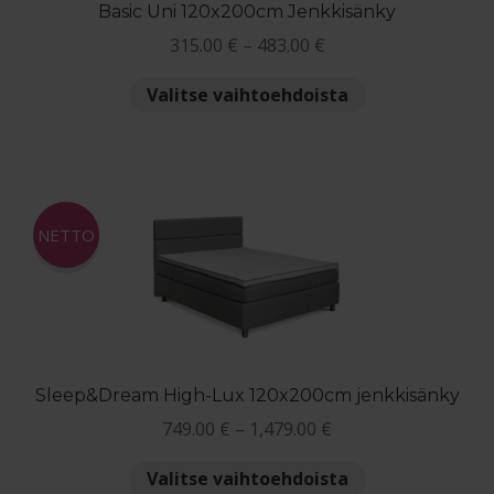
Basic Uni 120x200cm Jenkkisänky
Hintaluokka:
315.00
€
–
483.00
€
315.00 €
Tällä
Valitse vaihtoehdoista
-
tuotteella
483.00 €
on
useampi
muunnelma.
Voit
NETTO
tehdä
valinnat
tuotteen
sivulla.
Sleep&Dream High-Lux 120x200cm jenkkisänky
Hintaluokka:
749.00
€
–
1,479.00
€
749.00 €
Tällä
Valitse vaihtoehdoista
-