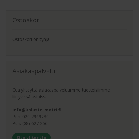
Voit
tehdä
Ostoskori
valinnat
tuotteen
sivulla.
Ostoskori on tyhjä.
Asiakaspalvelu
Ota yhteyttä asiakaspalveluumme tuotteisiimme
liittyvissä asioissa.
info@kaluste-matti.fi
Puh. 020-7969230
Puh. (08) 627 266
Ota yhteyttä