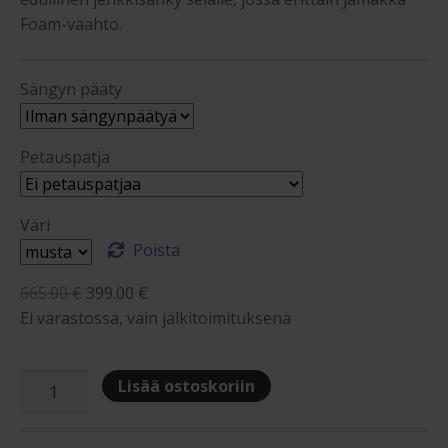
Foam-vaahto.
Sängyn pääty
Petauspatja
Väri
Poista
Alkuperäinen
Nykyinen
665.00
€
399.00
€
hinta
hinta
Ei varastossa, vain jälkitoimituksena
oli:
on:
665.00 €.
399.00 €.
Basic
Lisää ostoskoriin
Uni
Foam