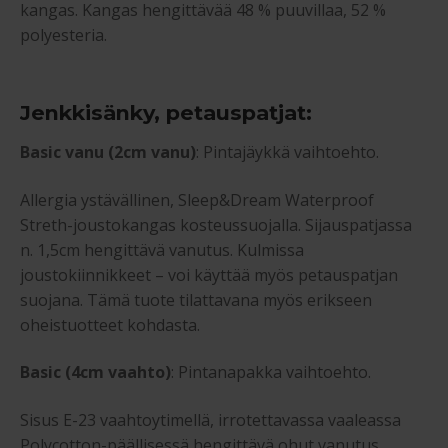
kangas. Kangas hengittävää 48 % puuvillaa, 52 %
polyesteria.
Jenkkisänky, petauspatjat:
Basic vanu (2cm vanu)
: Pintajäykkä vaihtoehto.
Allergia ystävällinen, Sleep&Dream Waterproof
Streth-joustokangas kosteussuojalla. Sijauspatjassa
n. 1,5cm hengittävä vanutus. Kulmissa
joustokiinnikkeet – voi käyttää myös petauspatjan
suojana. Tämä tuote tilattavana myös erikseen
oheistuotteet kohdasta.
Basic (4cm vaahto)
: Pintanapakka vaihtoehto.
Sisus E-23 vaahtoytimellä, irrotettavassa vaaleassa
Polycotton-päällisessä hengittävä ohut vanutus,