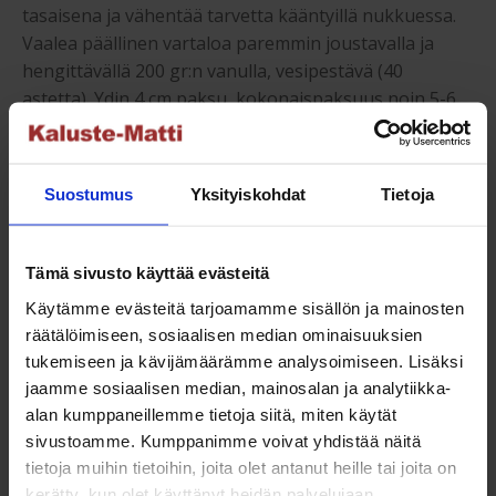
tasaisena ja vähentää tarvetta kääntyillä nukkuessa.
Vaalea päällinen vartaloa paremmin joustavalla ja
hengittävällä 200 gr:n vanulla, vesipestävä (40
astetta). Ydin 4 cm paksu, kokonaispaksuus noin 5-6
cm.
Suostumus
Yksityiskohdat
Tietoja
Koko:
Jenkkisänky patjakoko 120x200cm. Nukkumakorkeus
Tämä sivusto käyttää evästeitä
ilman petauspatjaa noin 50cm. Päädyn korkeus 105cm.
Käytämme evästeitä tarjoamamme sisällön ja mainosten
räätälöimiseen, sosiaalisen median ominaisuuksien
tukemiseen ja kävijämäärämme analysoimiseen. Lisäksi
Jenkkisänky suosituspainolle:
jaamme sosiaalisen median, mainosalan ja analytiikka-
Hard- X-Hard jäykkyys, suositus 75-125 kg/käyttäjä.
alan kumppaneillemme tietoja siitä, miten käytät
sivustoamme. Kumppanimme voivat yhdistää näitä
tietoja muihin tietoihin, joita olet antanut heille tai joita on
kerätty, kun olet käyttänyt heidän palvelujaan.