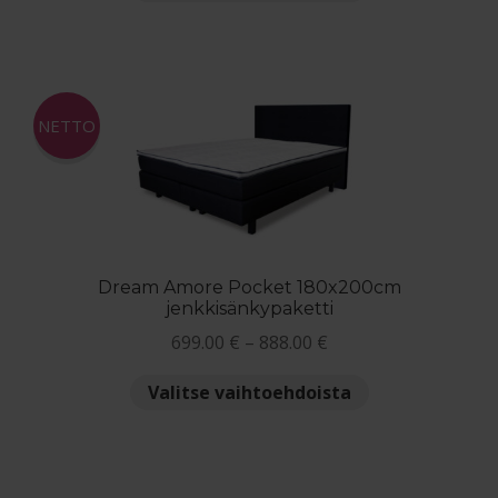
tuotteella
1,479.00 €
on
useampi
muunnelma.
Voit
NETTO
tehdä
valinnat
tuotteen
sivulla.
Dream Amore Pocket 180x200cm
jenkkisänkypaketti
Hintaluokka:
699.00
€
–
888.00
€
699.00 €
Tällä
Valitse vaihtoehdoista
-
tuotteella
888.00 €
on
useampi
muunnelma.