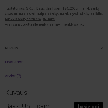
120x200cm
Jenkkisänky
Tuotetunnus (SKU):
Basic-Uni-Foam-120x200cm-Jenkkisänky
määrä
Osastot:
Basic Uni
,
Halpa sänky
,
Hard
,
Hyvä sänky selälle
,
Jenkkisängyt 120 cm
,
X-Hard
Avainsanat tuotteelle
jenkkisängyt
,
jenkkisänky
Kuvaus
Lisätiedot
Arviot (2)
Kuvaus
Basic Uni Foam