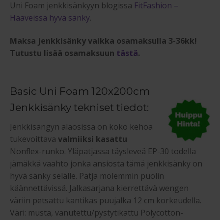
Uni Foam jenkkisänkyyn blogissa
FitFashion –
Haaveissa hyvä sänky
.
Maksa jenkkisänky vaikka osamaksulla 3-36kk!
Tutustu lisää osamaksuun
tästä
.
Basic Uni Foam 120x200cm
Jenkkisänky tekniset tiedot:
Jenkkisängyn alaosissa on koko kehoa
tukevoittava
valmiiksi kasattu
Nonflex-runko. Yläpatjassa täysleveä EP-30 todella
jämäkkä vaahto jonka ansiosta tämä jenkkisänky on
hyvä sänky selälle. Patja molemmin puolin
käännettävissä. Jalkasarjana kierrettävä wengen
väriin petsattu kantikas puujalka 12 cm korkeudella.
Väri: musta, vanutettu/pystytikattu Polycotton-