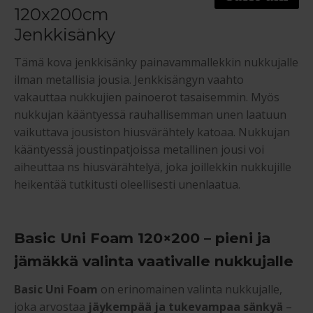
120x200cm
Jenkkisänky
Tämä kova jenkkisänky painavammallekkin nukkujalle
ilman metallisia jousia. Jenkkisängyn vaahto
vakauttaa nukkujien painoerot tasaisemmin. Myös
nukkujan kääntyessä rauhallisemman unen laatuun
vaikuttava jousiston hiusvärähtely katoaa. Nukkujan
kääntyessä joustinpatjoissa metallinen jousi voi
aiheuttaa ns hiusvärähtelyä, joka joillekkin nukkujille
heikentää tutkitusti oleellisesti unenlaatua.
Basic Uni Foam 120×200 – pieni ja
jämäkkä valinta vaativalle nukkujalle
Basic Uni Foam
on erinomainen valinta nukkujalle,
joka arvostaa
jäykempää ja tukevampaa sänkyä
–