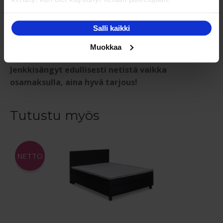
Takuu:
Jenkkisängyn runkotakuu 2 vuotta. Takuu ei koske
Salli kaikki
normaalia patjan käytön tuomaa painumista. Takuu ei
koske normaalia käytön tuomaa painumista.
Muokkaa
Jenkkisängyt edullisesti netistä vaikka
osamaksulla, aina hyvä tarjous!
Tutustu myös
NETTO