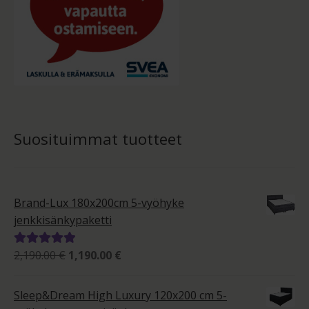
Suosituimmat tuotteet
Brand-Lux 180x200cm 5-vyöhyke
jenkkisänkypaketti
Alkuperäinen
Nykyinen
2,190.00
€
1,190.00
€
Arvostelu
hinta
hinta
tuotteesta:
oli:
on:
5.00
/ 5
Sleep&Dream High Luxury 120x200 cm 5-
2,190.00 €.
1,190.00 €.