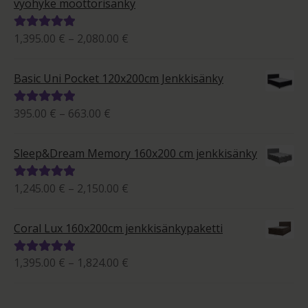
vyöhyke moottorisänky
Hintaluokka:
1,395.00
€
–
2,080.00
€
Arvostelu
1,395.00 €
tuotteesta:
-
5.00
/ 5
Basic Uni Pocket 120x200cm Jenkkisänky
2,080.00 €
Hintaluokka:
395.00
€
–
663.00
€
Arvostelu
395.00 €
tuotteesta:
-
5.00
/ 5
Sleep&Dream Memory 160x200 cm jenkkisänky
663.00 €
Hintaluokka:
1,245.00
€
–
2,150.00
€
Arvostelu
1,245.00 €
tuotteesta:
-
5.00
/ 5
Coral Lux 160x200cm jenkkisänkypaketti
2,150.00 €
Hintaluokka:
1,395.00
€
–
1,824.00
€
Arvostelu
1,395.00 €
tuotteesta:
-
5.00
/ 5