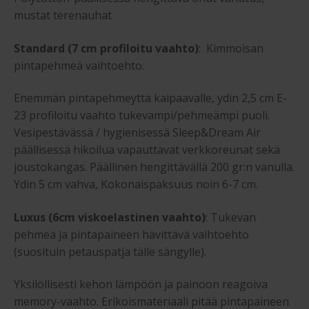
mustat terenauhat
Standard (7 cm profiloitu vaahto)
: Kimmoisan
pintapehmeä vaihtoehto.
Enemmän pintapehmeyttä kaipaavalle, ydin 2,5 cm E-
23 profiloitu vaahto tukevampi/pehmeämpi puoli.
Vesipestävässä / hygienisessä Sleep&Dream Air
päällisessä hikoilua vapauttavat verkkoreunat sekä
joustokangas. Päällinen hengittävällä 200 gr:n vanulla.
Ydin 5 cm vahva, Kokonaispaksuus noin 6-7 cm.
Luxus (6cm viskoelastinen vaahto)
: Tukevan
pehmeä ja pintapaineen hävittävä vaihtoehto
(suosituin petauspatja tälle sängylle).
Yksilöllisesti kehon lämpöön ja painoon reagoiva
memory-vaahto. Erikoismateriaali pitää pintapaineen