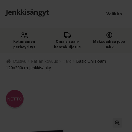
Jenkkisängyt
Siirry
Siirry
Valikko
navigointiin
sisältöön
Etusivu
Laaje
Kotimainen
Oma sisään­
Maksuaikaa jopa
Jenkkisängyt
perheyritys
kantokuljetus
36kk
alem
Laaje
Oheistuotteet
tason
Etusivu
Patjan kovuus
Hard
Basic Uni Foam
alem
120x200cm Jenkkisänky
valik
Ostoskori
tason
valik
Kassa
NETTO
Jenkkisängyn ostajan opas
Yleiset ehdot