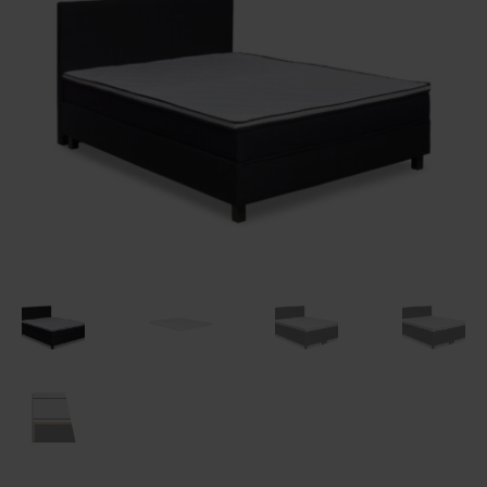
Maksuehdot
Blogi – Jenkkisänky