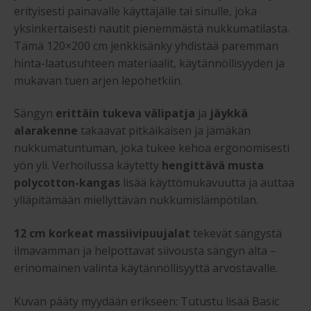
erityisesti painavalle käyttäjälle tai sinulle, joka
yksinkertaisesti nautit pienemmästä nukkumatilasta.
Tämä 120×200 cm jenkkisänky yhdistää paremman
hinta-laatusuhteen materiaalit, käytännöllisyyden ja
mukavan tuen arjen lepohetkiin.
Sängyn
erittäin tukeva välipatja
ja
jäykkä
alarakenne
takaavat pitkäikäisen ja jämäkän
nukkumatuntuman, joka tukee kehoa ergonomisesti
yön yli. Verhoilussa käytetty
hengittävä musta
polycotton-kangas
lisää käyttömukavuutta ja auttaa
ylläpitämään miellyttävän nukkumislämpötilan.
12 cm korkeat massiivipuujalat
tekevät sängystä
ilmavamman ja helpottavat siivousta sängyn alta –
erinomainen valinta käytännöllisyyttä arvostavalle.
Kuvan pääty myydään erikseen: Tutustu lisää Basic