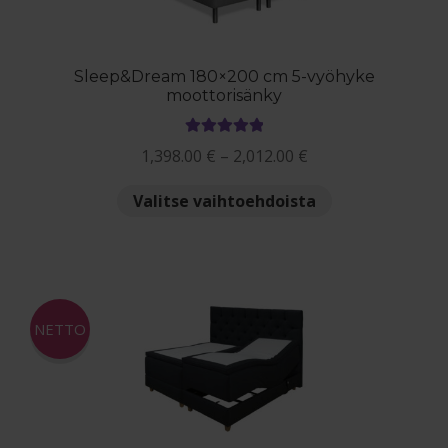
sivulla.
Sleep&Dream 180×200 cm 5-vyöhyke
moottorisänky
Arvostelu
Hintaluokka:
1,398.00
€
–
2,012.00
€
tuotteesta:
1,398.00 €
5.00
/ 5
Tällä
Valitse vaihtoehdoista
-
tuotteella
2,012.00 €
on
useampi
muunnelma.
Voit
NETTO
tehdä
valinnat
tuotteen
sivulla.