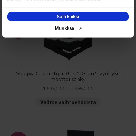
on
useampi
Salli kaikki
muunnelma.
Voit
Muokkaa
NETTO
tehdä
valinnat
tuotteen
sivulla.
Sleep&Dream High 180×200 cm 5-vyöhyke
moottorisänky
Hintaluokka:
1,695.00
€
–
2,865.00
€
1,695.00 €
Tällä
Valitse vaihtoehdoista
-
tuotteella
2,865.00 €
on
useampi
muunnelma.