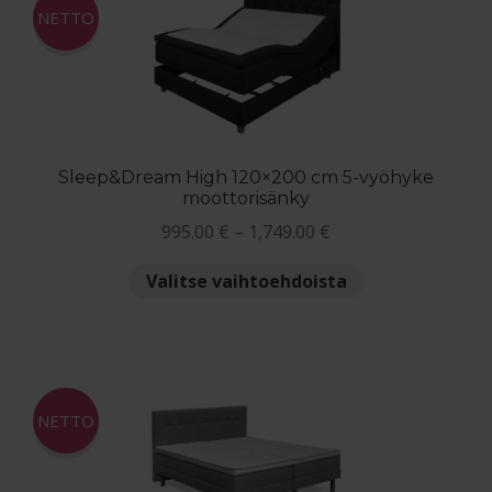
Voit
NETTO
tehdä
valinnat
tuotteen
sivulla.
Sleep&Dream High 120×200 cm 5-vyöhyke
moottorisänky
Hintaluokka:
995.00
€
–
1,749.00
€
995.00 €
Tällä
Valitse vaihtoehdoista
-
tuotteella
1,749.00 €
on
useampi
muunnelma.
Voit
NETTO
tehdä
valinnat