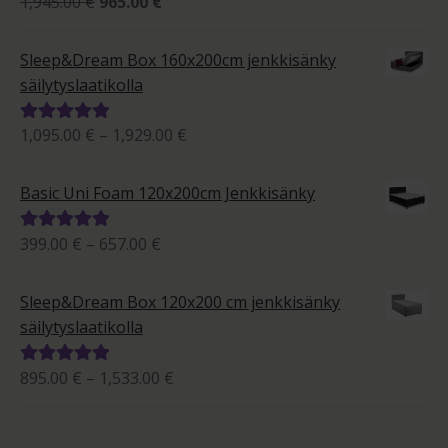
Alkuperäinen
Nykyinen
1,945.00
€
965.00
€
hinta
hinta
tuotteesta:
oli:
on:
5.00
/ 5
Sleep&Dream Box 160x200cm jenkkisänky
1,945.00 €.
965.00 €.
säilytyslaatikolla
Hintaluokka:
1,095.00
€
–
1,929.00
€
Arvostelu
1,095.00 €
tuotteesta:
-
5.00
/ 5
Basic Uni Foam 120x200cm Jenkkisänky
1,929.00 €
Hintaluokka:
399.00
€
–
657.00
€
Arvostelu
399.00 €
tuotteesta:
-
5.00
/ 5
Sleep&Dream Box 120x200 cm jenkkisänky
657.00 €
säilytyslaatikolla
Hintaluokka:
895.00
€
–
1,533.00
€
Arvostelu
895.00 €
tuotteesta:
-
5.00
/ 5