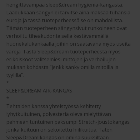
hengittävämpää sleep&dream hygienia-kangasta.
Sleep&Dream
Laadukkaan sängyn ei tarvitse aina maksaa tuhansia
euroja ja tässä tuoteperheessä se on mahdollista.
Jenkkisänky omilla mitoilla ja tyylillä
Tämän tuoteperheen sängynsivut runkoineen ovat
Laaje
verhoiltu tiheäkudonteisella kestävämmällä
Oheistuotteet
huonekalukankaalla joihin on saatavana myös useita
alem
värejä. Tästä Sleep&dream tuoteperheestä myös
Ostoskori
tason
erikoiskoot valitsemiesi mittojen ja verhoilujen
valik
mukaan kohdasta ”jenkkisänky omilla mitoilla ja
Kassa
tyylillä”.
*
Jenkkisängyn ostajan opas
SLEEP&DREAM AIR-KANGAS
*
Yleiset ehdot
Tehtaiden kanssa yhteistyössä kehitetty
lyhytkuituinen, polyesteriä oleva mielyttävän
Maksuehdot
pehmeän tuntuinen paksumpi Stretch-joustokangas
jonka kuituun on sekoitettu hiilikuitua. Täten
Sleep&Dream kangas on ominaisuuksiltaan
Blogi – Jenkkisänky