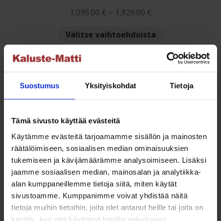
Arvostelu
Hintaluokka:
1,095.00
€
–
1,929.00
€
tuotteesta:
1,095.00 €
5.00
/ 5
Tällä
Valitse vaihtoehdoista
-
tuotteella
1,929.00 €
on
useampi
muunnelma.
Suostumus
Yksityiskohdat
Tietoja
Voit
NETTO
tehdä
valinnat
Tämä sivusto käyttää evästeitä
tuotteen
Käytämme evästeitä tarjoamamme sisällön ja mainosten
sivulla.
räätälöimiseen, sosiaalisen median ominaisuuksien
tukemiseen ja kävijämäärämme analysoimiseen. Lisäksi
Sleep&Dream High-Lux 140x200cm jenkkisänky
jaamme sosiaalisen median, mainosalan ja analytiikka-
Hintaluokka:
945.00
€
–
1,750.00
€
alan kumppaneillemme tietoja siitä, miten käytät
945.00 €
sivustoamme. Kumppanimme voivat yhdistää näitä
Tällä
Valitse vaihtoehdoista
-
tietoja muihin tietoihin, joita olet antanut heille tai joita on
tuotteella
kerätty, kun olet käyttänyt heidän palvelujaan.
1,750.00 €