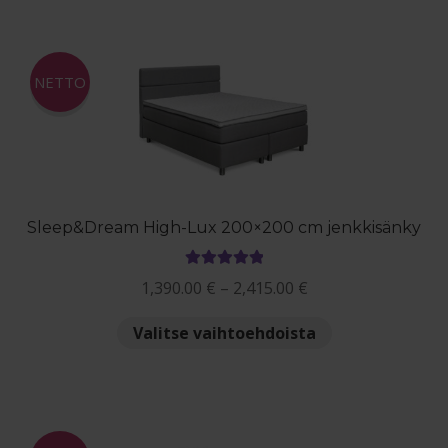
useampi
muunnelma.
Voit
NETTO
tehdä
valinnat
tuotteen
sivulla.
Sleep&Dream High-Lux 200×200 cm jenkkisänky
Arvostelu
Hintaluokka:
1,390.00
€
–
2,415.00
€
tuotteesta:
1,390.00 €
5.00
/ 5
Tällä
Valitse vaihtoehdoista
-
tuotteella
2,415.00 €
on
useampi
muunnelma.