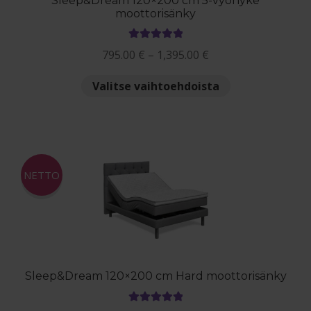
Sleep&Dream 120×200 cm 5-vyöhyke
moottorisänky
Arvostelu
Hintaluokka:
795.00
€
–
1,395.00
€
tuotteesta:
795.00 €
5.00
/ 5
Tällä
Valitse vaihtoehdoista
-
tuotteella
1,395.00 €
on
useampi
muunnelma.
Voit
NETTO
tehdä
valinnat
tuotteen
sivulla.
Sleep&Dream 120×200 cm Hard moottorisänky
Arvostelu