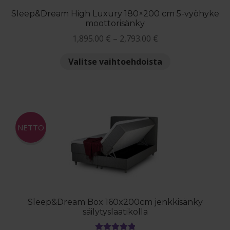
Sleep&Dream High Luxury 180×200 cm 5-vyöhyke
moottorisänky
Hintaluokka:
1,895.00
€
–
2,793.00
€
1,895.00 €
Tällä
Valitse vaihtoehdoista
-
tuotteella
2,793.00 €
on
useampi
muunnelma.
Voit
NETTO
tehdä
valinnat
tuotteen
sivulla.
Sleep&Dream Box 160x200cm jenkkisänky
säilytyslaatikolla