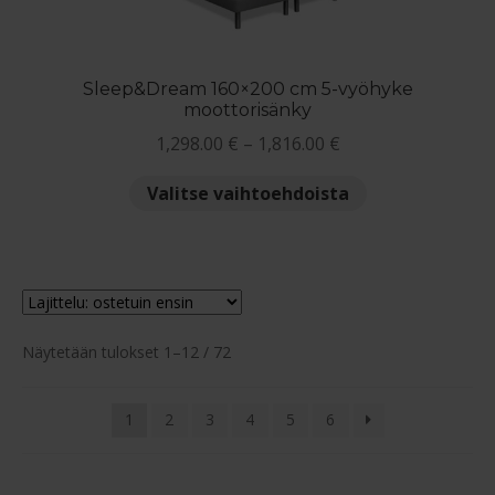
tuotteen
sivulla.
Sleep&Dream 160×200 cm 5-vyöhyke
moottorisänky
Hintaluokka:
1,298.00
€
–
1,816.00
€
1,298.00 €
Tällä
Valitse vaihtoehdoista
-
tuotteella
1,816.00 €
on
useampi
muunnelma.
Voit
Suosituimmat
tehdä
Näytetään tulokset 1–12 / 72
ensin
valinnat
tuotteen
1
2
3
4
5
6
sivulla.