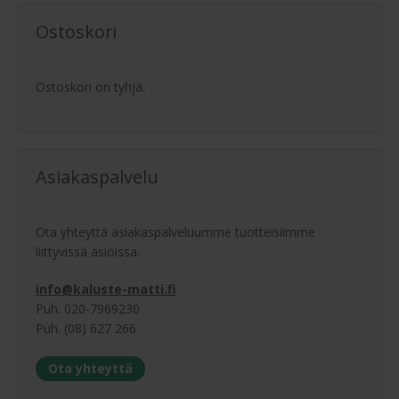
Ostoskori
Ostoskori on tyhjä.
Asiakaspalvelu
Ota yhteyttä asiakaspalveluumme tuotteisiimme
liittyvissä asioissa.
info@kaluste-matti.fi
Puh. 020-7969230
Puh. (08) 627 266
Ota yhteyttä