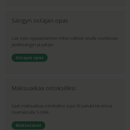
Sängyn ostajan opas
Lue osto-oppaastamme miten valitset sinulle soveltuvan
jenkkisängyn ja patjan.
Ostajan opas
Maksuaikaa ostoksillesi
Saat maksuaikaa ostoksillesi jopa 30 päivää tai erissä
osamaksulla 3-36kk.
Maksutavat