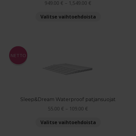
Hintaluokka:
949.00
€
–
1,549.00
€
tuotteesta:
949.00 €
5.00
/ 5
Tällä
Valitse vaihtoehdoista
-
tuotteella
1,549.00 €
on
useampi
muunnelma.
Voit
NETTO
tehdä
valinnat
tuotteen
sivulla.
Sleep&Dream Waterproof patjansuojat
Hintaluokka:
55.00
€
–
109.00
€
55.00 €
Tällä
Valitse vaihtoehdoista
-
tuotteella
109.00 €
on