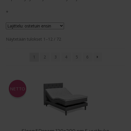
*
Suosituimmat
Näytetään tulokset 1–12 / 72
ensin
1
2
3
4
5
6
NETTO