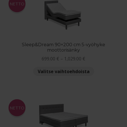
Voit
NETTO
tehdä
valinnat
tuotteen
sivulla.
Sleep&Dream 90×200 cm 5-vyöhyke
moottorisänky
Hintaluokka:
699.00
€
–
1,029.00
€
699.00 €
Tällä
Valitse vaihtoehdoista
-
tuotteella
1,029.00 €
on
useampi
muunnelma.
Voit
NETTO
tehdä
valinnat
tuotteen