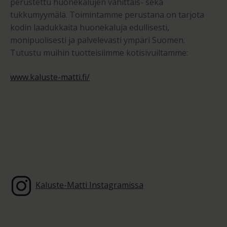
perustettu huonekalujen vähittäis- sekä
tukkumyymälä. Toimintamme perustana on tarjota
kodin laadukkaita huonekaluja edullisesti,
monipuolisesti ja palvelevasti ympäri Suomen.
Tutustu muihin tuotteisiimme kotisivuiltamme:
www.kaluste-matti.fi/
Kaluste-Matti Instagramissa