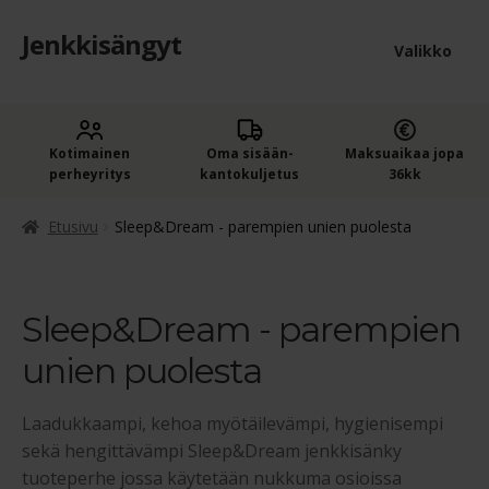
Jenkkisängyt
Siirry
Siirry
Valikko
navigointiin
sisältöön
Etusivu
Laaje
Kotimainen
Oma sisään­
Maksuaikaa jopa
Jenkkisängyt
perheyritys
kantokuljetus
36kk
alem
Laaje
Jenkkisängyt leveyden mukaan
tason
Etusivu
Sleep&Dream - parempien unien puolesta
alem
valik
Laaje
Jenkkisängyt nukkujan painon mukaan
tason
alem
valik
Sleep&Dream - parempien
Moottorisängyt – Säätösängyt
tason
unien puolesta
valik
Laaje
Sängyt tuotesarjan mukaan
alem
Laadukkaampi, kehoa myötäilevämpi, hygienisempi
Basic Uni
tason
sekä hengittävämpi Sleep&Dream jenkkisänky
tuoteperhe jossa käytetään nukkuma osioissa
valik