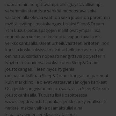
nopeammin hengittävämpi, allergiaystävällisempi,
vähemmän staattista sähköä muodostava sekä
vartalon alla olevaa vaahtoa sekä jousistoa paremmin
myötäilevämpi joustokangas. Lisäksi Sleep&Dream
7cm Luxus-petauspatjojen mallit ovat ympäriinsä
reunoiltaan verhoiltu kosteutta vapauttavalla Air-
verkkokankaalla. Useat urheiluvaatteet, eritoten ihon
kanssa kosketuksissa olevat urheilukerrastot ovat
ominaisuuksiltaan nopeasti hengittäviä polyesterin
lyhytkuituisuudensa vuoksi kuten Sleep&Dream
joustokangas. Täten myös hygienia
ominaisuuksiltaan Sleep&Dream-kangas on parempi
kuin markkinoilla olevat vastaavat sänkyjen kankaat.
Osa jenkkisängyistämme on saatavissa Sleep&Dream
joustokankaalla. Tutustu lisää osoitteessa
www.sleepdream.fi. Laadukas jenkkisänky edullisesti
netistä, maksa vaikka osamaksulla! aina
kilpailukykyinen jenkkisänky tarjous!