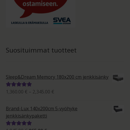
Suosituimmat tuotteet
Sleep&Dream Memory 180x200 cm jenkkisänky
Hintaluokka:
1,360.00
€
–
2,345.00
€
Arvostelu
1,360.00 €
tuotteesta:
-
5.00
/ 5
Brand-Lux 140x200cm 5-vyöhyke
2,345.00 €
jenkkisänkypaketti
Arvostelu