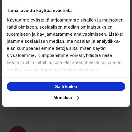
tuotteella
99.00 €.
79.00 €.
on
Tämä sivusto käyttää evästeitä
useampi
Käytämme evästeitä tarjoamamme sisällön ja mainosten
muunnelma.
räätälöimiseen, sosiaalisen median ominaisuuksien
Voit
NETTO
tukemiseen ja kävijämäärämme analysoimiseen. Lisäksi
tehdä
jaamme sosiaalisen median, mainosalan ja analytiikka-
valinnat
alan kumppaneillemme tietoja siitä, miten käytät
tuotteen
sivustoamme. Kumppanimme voivat yhdistää näitä
sivulla.
tietoja muihin tietoihin, joita olet antanut heille tai joita on
kerätty, kun olet käyttänyt heidän palvelujaan.
Kotimaan Eco-puuvillatyynyt
Hintaluokka:
35.00
€
–
89.00
€
Salli kaikki
35.00 €
Tällä
Valitse vaihtoehdoista
Muokkaa
-
tuotteella
89.00 €
on
useampi
muunnelma.