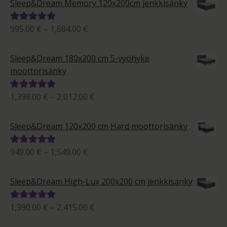
Sleep&Dream Memory 120x200cm jenkkisänky
1,533.00 €
Hintaluokka:
995.00
€
–
1,684.00
€
Arvostelu
995.00 €
tuotteesta:
-
5.00
/ 5
Sleep&Dream 180x200 cm 5-vyöhyke
1,684.00 €
moottorisänky
Hintaluokka:
1,398.00
€
–
2,012.00
€
Arvostelu
1,398.00 €
tuotteesta:
-
5.00
/ 5
Sleep&Dream 120x200 cm Hard moottorisänky
2,012.00 €
Hintaluokka:
949.00
€
–
1,549.00
€
Arvostelu
949.00 €
tuotteesta:
-
5.00
/ 5
Sleep&Dream High-Lux 200x200 cm jenkkisänky
1,549.00 €
Hintaluokka:
1,390.00
€
–
2,415.00
€
Arvostelu
1,390.00 €
tuotteesta: