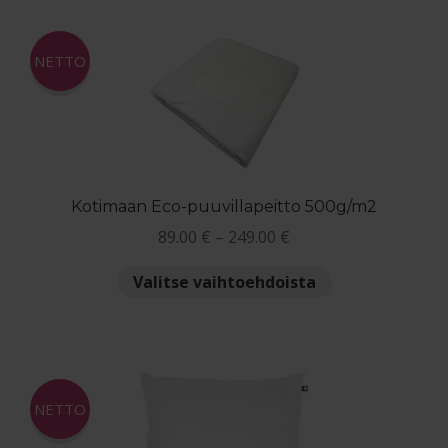
useampi
muunnelma.
Voit
NETTO
tehdä
valinnat
tuotteen
sivulla.
Kotimaan Eco-puuvillapeitto 500g/m2
Hintaluokka:
89.00
€
–
249.00
€
89.00 €
Tällä
Valitse vaihtoehdoista
-
tuotteella
249.00 €
on
useampi
muunnelma.
Voit
NETTO
tehdä