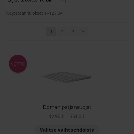
Maksuehdot
Suosituimmat
Näytetään tulokset 1–12 / 34
ensin
Blogi – Jenkkisänky
1
2
3
NETTO
Doman patjansuojat
Hintaluokka:
12.90
€
–
35.00
€
12.90 €
Tällä
Valitse vaihtoehdoista
-