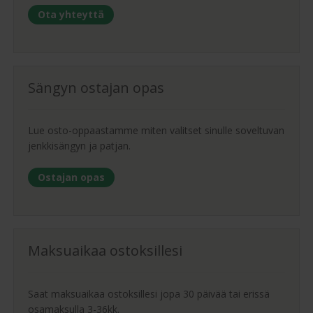
Ota yhteyttä
Sängyn ostajan opas
Lue osto-oppaastamme miten valitset sinulle soveltuvan
jenkkisängyn ja patjan.
Ostajan opas
Maksuaikaa ostoksillesi
Saat maksuaikaa ostoksillesi jopa 30 päivää tai erissä
osamaksulla 3-36kk.