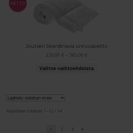
Voit
NETTO
tehdä
valinnat
tuotteen
sivulla.
Joutsen Skandinavia untuvapeitto
Hintaluokka:
229.00
€
–
365.00
€
229.00 €
Tällä
Valitse vaihtoehdoista
-
tuotteella
365.00 €
on
useampi
muunnelma.
Voit
Suosituimmat
tehdä
Näytetään tulokset 1–12 / 34
ensin
valinnat
tuotteen
1
2
3