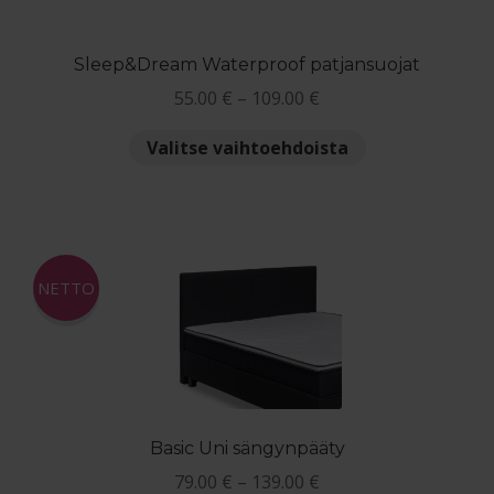
Sleep&Dream Waterproof patjansuojat
Hintaluokka:
55.00
€
–
109.00
€
55.00 €
Tällä
Valitse vaihtoehdoista
-
tuotteella
109.00 €
on
useampi
muunnelma.
Voit
NETTO
tehdä
valinnat
tuotteen
sivulla.
Basic Uni sängynpääty
Hintaluokka:
79.00
€
–
139.00
€