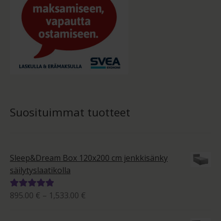
Suosituimmat tuotteet
Sleep&Dream Box 120x200 cm jenkkisänky
säilytyslaatikolla
Hintaluokka:
895.00
€
–
1,533.00
€
Arvostelu
895.00 €
tuotteesta:
-
5.00
/ 5