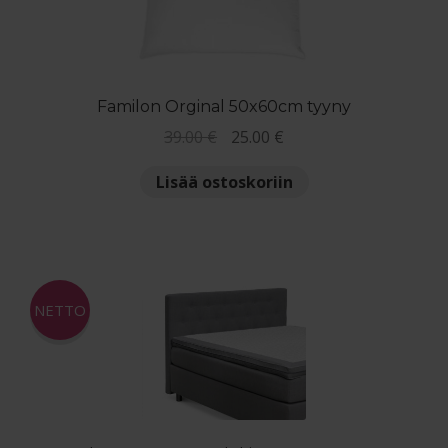
valinnat
tuotteen
sivulla.
Familon Orginal 50x60cm tyyny
Alkuperäinen
Nykyinen
39.00
€
25.00
€
hinta
hinta
Lisää ostoskoriin
oli:
on:
39.00 €.
25.00 €.
NETTO