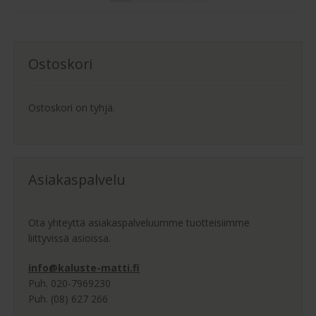
sivulla.
Ostoskori
Ostoskori on tyhjä.
Asiakaspalvelu
Ota yhteyttä asiakaspalveluumme tuotteisiimme
liittyvissä asioissa.
info@kaluste-matti.fi
Puh. 020-7969230
Puh. (08) 627 266