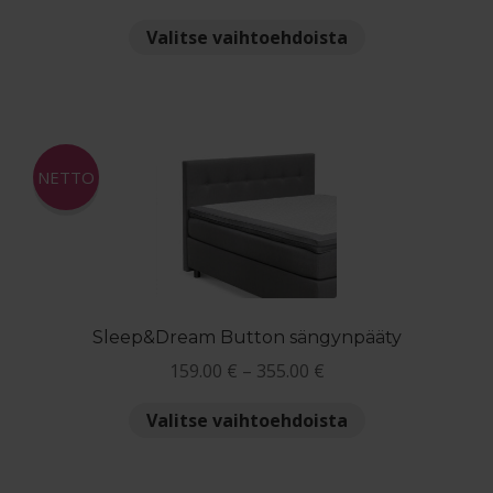
79.00 €
Tällä
Valitse vaihtoehdoista
-
tuotteella
139.00 €
on
useampi
muunnelma.
Voit
NETTO
tehdä
valinnat
tuotteen
sivulla.
Sleep&Dream Button sängynpääty
Hintaluokka:
159.00
€
–
355.00
€
159.00 €
Tällä
Valitse vaihtoehdoista
-
tuotteella
355.00 €
on