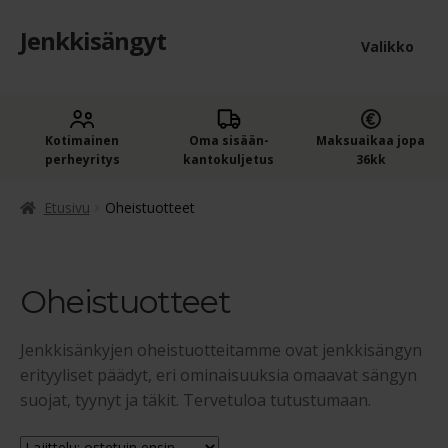
Jenkkisängyt
Siirry
Siirry
Valikko
navigointiin
sisältöön
Etusivu
Laaje
Kotimainen
Oma sisään­
Maksuaikaa jopa
Jenkkisängyt
perheyritys
kantokuljetus
36kk
alem
Laaje
Oheistuotteet
tason
Etusivu
Oheistuotteet
alem
valik
Ostoskori
tason
valik
Oheistuotteet
Kassa
Jenkkisänkyjen oheistuotteitamme ovat jenkkisängyn
Jenkkisängyn ostajan opas
erityyliset päädyt, eri ominaisuuksia omaavat sängyn
suojat, tyynyt ja täkit. Tervetuloa tutustumaan.
Yleiset ehdot