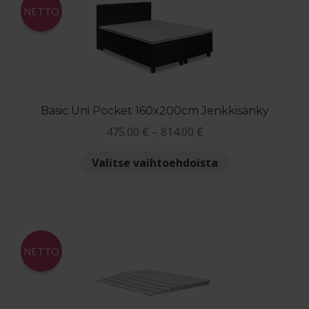
NETTO
Basic Uni Pocket 160x200cm Jenkkisänky
Hintaluokka:
475.00
€
–
814.00
€
475.00 €
Tällä
Valitse vaihtoehdoista
-
tuotteella
814.00 €
on
useampi
muunnelma.
Voit
NETTO
tehdä
valinnat
tuotteen