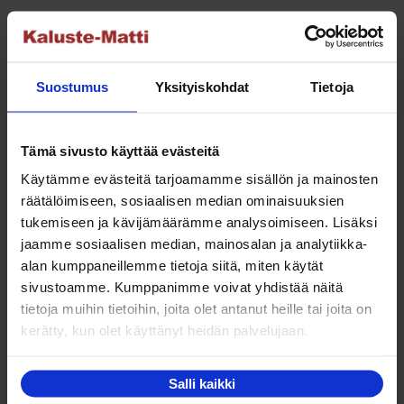
599.00 €
Tällä
Valitse vaihtoehdoista
-
tuotteella
1,043.00 €
on
Suostumus
Yksityiskohdat
Tietoja
useampi
muunnelma.
Voit
NETTO
Tämä sivusto käyttää evästeitä
tehdä
Käytämme evästeitä tarjoamamme sisällön ja mainosten
valinnat
räätälöimiseen, sosiaalisen median ominaisuuksien
tuotteen
tukemiseen ja kävijämäärämme analysoimiseen. Lisäksi
sivulla.
jaamme sosiaalisen median, mainosalan ja analytiikka-
alan kumppaneillemme tietoja siitä, miten käytät
Basic Uni Pocket 140x200cm Jenkkisänky
sivustoamme. Kumppanimme voivat yhdistää näitä
Hintaluokka:
419.00
€
–
717.00
€
tietoja muihin tietoihin, joita olet antanut heille tai joita on
419.00 €
kerätty, kun olet käyttänyt heidän palvelujaan.
Tällä
Valitse vaihtoehdoista
-
tuotteella
717.00 €
Salli kaikki
on