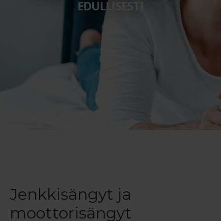
EDULLISESTI
Maksuehdot
Blogi – Jenkkisänky
Jenkkisängyt ja
moottorisängyt