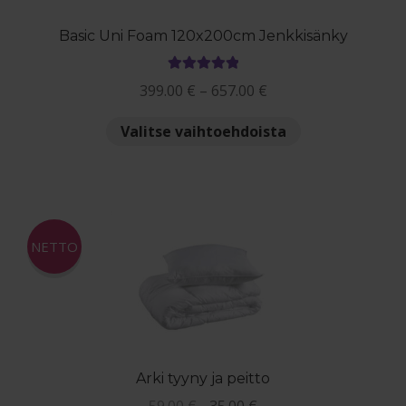
Basic Uni Foam 120x200cm Jenkkisänky
Arvostelu
Hintaluokka:
399.00
€
–
657.00
€
tuotteesta:
399.00 €
5.00
/ 5
Tällä
Valitse vaihtoehdoista
-
tuotteella
657.00 €
on
useampi
muunnelma.
Voit
NETTO
tehdä
valinnat
tuotteen
sivulla.
Arki tyyny ja peitto
Alkuperäinen
Nykyinen
59.00
€
35.00
€