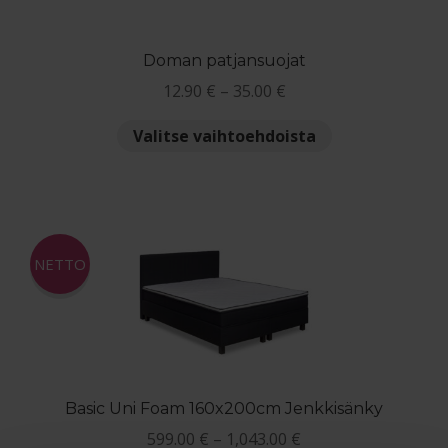
sivulla.
Doman patjansuojat
Hintaluokka:
12.90
€
–
35.00
€
12.90 €
Tällä
Valitse vaihtoehdoista
-
tuotteella
35.00 €
on
useampi
muunnelma.
Voit
NETTO
tehdä
valinnat
tuotteen
sivulla.
Basic Uni Foam 160x200cm Jenkkisänky
Hintaluokka:
599.00
€
–
1,043.00
€