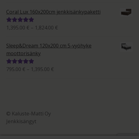
1,245.00 €
tuotteesta:
-
5.00
/ 5
Coral Lux 160x200cm jenkkisänkypaketti
2,150.00 €
Hintaluokka:
1,395.00
€
–
1,824.00
€
Arvostelu
1,395.00 €
tuotteesta:
-
5.00
/ 5
Sleep&Dream 120x200 cm 5-vyöhyke
1,824.00 €
moottorisänky
Hintaluokka:
795.00
€
–
1,395.00
€
Arvostelu
795.00 €
tuotteesta:
-
5.00
/ 5
1,395.00 €
© Kaluste-Matti Oy
Jenkkisängyt