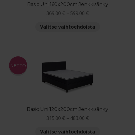
Basic Uni 160x200cm Jenkkisänky
Hintaluokka:
369.00
€
–
599.00
€
369.00 €
Tällä
Valitse vaihtoehdoista
-
tuotteella
599.00 €
on
useampi
muunnelma.
Voit
NETTO
tehdä
valinnat
tuotteen
sivulla.
Basic Uni 120x200cm Jenkkisänky
Hintaluokka:
315.00
€
–
483.00
€
315.00 €
Tällä
Valitse vaihtoehdoista
-