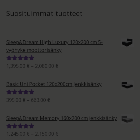
Suosituimmat tuotteet
Sleep&Dream High Luxury 120x200 cm 5-
vyöhyke moottorisänky
Hintaluokka:
1,395.00
€
–
2,080.00
€
Arvostelu
1,395.00 €
tuotteesta:
-
5.00
/ 5
Basic Uni Pocket 120x200cm Jenkkisänky
2,080.00 €
Hintaluokka:
395.00
€
–
663.00
€
Arvostelu
395.00 €
tuotteesta:
-
5.00
/ 5
Sleep&Dream Memory 160x200 cm jenkkisänky
663.00 €
Hintaluokka:
1,245.00
€
–
2,150.00
€
Arvostelu