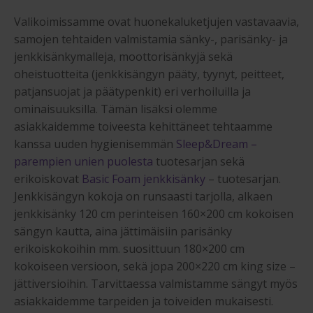
Valikoimissamme ovat huonekaluketjujen vastavaavia,
samojen tehtaiden valmistamia sänky-, parisänky- ja
jenkkisänkymalleja, moottorisänkyjä sekä
oheistuotteita (jenkkisängyn pääty, tyynyt, peitteet,
patjansuojat ja päätypenkit) eri verhoiluilla ja
ominaisuuksilla. Tämän lisäksi olemme
asiakkaidemme toiveesta kehittäneet tehtaamme
kanssa uuden hygienisemmän
Sleep&Dream –
parempien unien puolesta
tuotesarjan sekä
erikoiskovat
Basic Foam jenkkisänky
– tuotesarjan.
Jenkkisängyn kokoja on runsaasti tarjolla, alkaen
jenkkisänky 120 cm perinteisen 160×200 cm kokoisen
sängyn kautta, aina jättimäisiin parisänky
erikoiskokoihin mm. suosittuun 180×200 cm
kokoiseen versioon, sekä jopa 200×220 cm king size –
jättiversioihin. Tarvittaessa valmistamme sängyt myös
asiakkaidemme tarpeiden ja toiveiden mukaisesti.