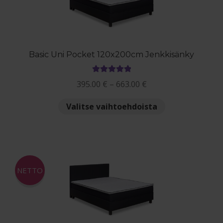
valinnat
tuotteen
sivulla.
Basic Uni Pocket 120x200cm Jenkkisänky
Arvostelu
Hintaluokka:
395.00
€
–
663.00
€
tuotteesta:
395.00 €
5.00
/ 5
Tällä
Valitse vaihtoehdoista
-
tuotteella
663.00 €
on
useampi
muunnelma.
Voit
NETTO
tehdä
valinnat
tuotteen
sivulla.