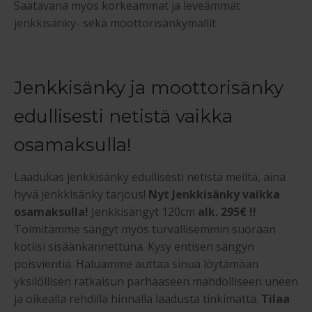
Saatavana myös korkeammat ja leveämmät
jenkkisänky- sekä moottorisänkymallit.
Jenkkisänky ja moottorisänky
edullisesti netistä vaikka
osamaksulla!
Laadukas jenkkisänky edullisesti netistä meiltä, aina
hyvä jenkkisänky tarjous!
Nyt Jenkkisänky vaikka
osamaksulla!
Jenkkisängyt 120cm
alk. 295€ !!
Toimitamme sängyt myös turvallisemmin suoraan
kotiisi sisäänkannettuna. Kysy entisen sängyn
poisvientiä. Haluamme auttaa sinua löytämään
yksilöllisen ratkaisun parhaaseen mahdolliseen uneen
ja oikealla rehdillä hinnalla laadusta tinkimättä.
Tilaa