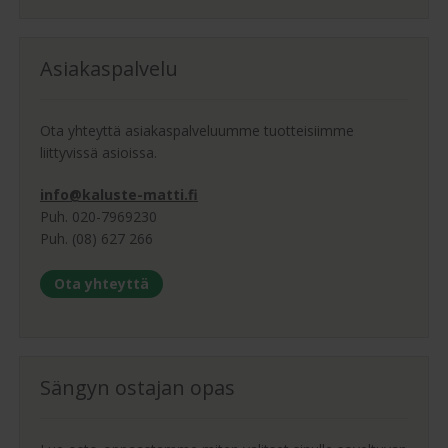
Asiakaspalvelu
Ota yhteyttä asiakaspalveluumme tuotteisiimme
liittyvissä asioissa.
info@kaluste-matti.fi
Puh. 020-7969230
Puh. (08) 627 266
Ota yhteyttä
Sängyn ostajan opas