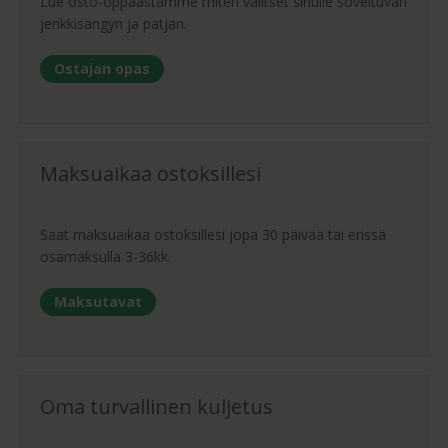
Lue osto-oppaastamme miten valitset sinulle soveltuvan
jenkkisängyn ja patjan.
Ostajan opas
Maksuaikaa ostoksillesi
Saat maksuaikaa ostoksillesi jopa 30 päivää tai erissä
osamaksulla 3-36kk.
Maksutavat
Oma turvallinen kuljetus