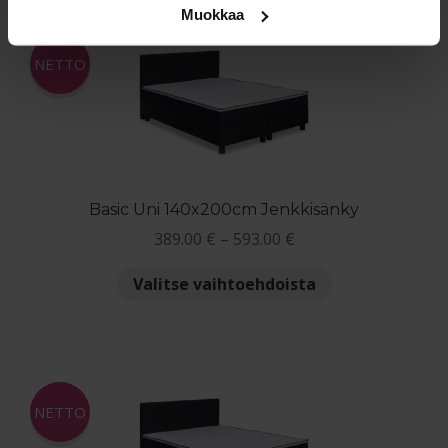
useampi
Muokkaa
muunnelma.
Voit
NETTO
tehdä
valinnat
tuotteen
sivulla.
Basic Uni 140x200cm Jenkkisänky
Hintaluokka:
389.00
€
–
593.00
€
389.00 €
Tällä
Valitse vaihtoehdoista
-
tuotteella
593.00 €
on
useampi
muunnelma.
Voit
NETTO
tehdä