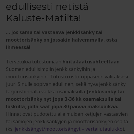
edullisesti netistä
Kaluste-Matilta!
… jos sama tai vastaava jenkkisänky tai
moottorisänky on jossakin halvemmalla, osta
ihmeessä!
Tervetuloa tutustumaan
hinta-laatusuhteeltaan
Suomen edullisimpiin jenkkisänkyihin ja
moottorisänkyihin. Tutustu osto-oppaseen valitaksesi
juuri Sinulle sopivan edullinen, sekä hyvä jenkkisänky
tarjoushinnalla vaikka osamaksulla.
Jenkkisänky tai
moottorisänky nyt jopa 3-36 kk osamaksulla tai
laskulla, jolla saat jopa 30 päivää maksuaikaa.
Hinnat ovat pudotettu alle muiden ketjujen vastaavien
tai samojen jenkkisänkyjen ja moottorisänkyjen osalta
(ks.
jenkkisängyt/moottorisängyt – vertailutaulukko
).