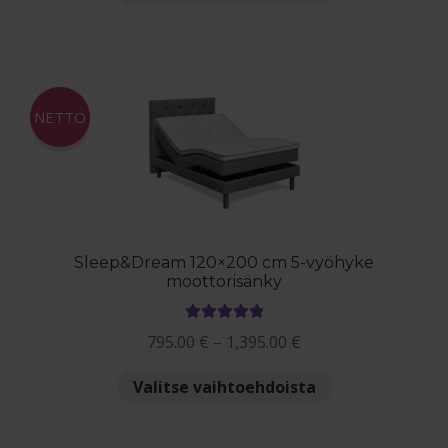
tuotteella
483.00 €
on
useampi
muunnelma.
Voit
NETTO
tehdä
valinnat
tuotteen
sivulla.
Sleep&Dream 120×200 cm 5-vyöhyke
moottorisänky
Arvostelu
Hintaluokka:
795.00
€
–
1,395.00
€
tuotteesta:
795.00 €
5.00
/ 5
Tällä
Valitse vaihtoehdoista
-
tuotteella
1,395.00 €
on