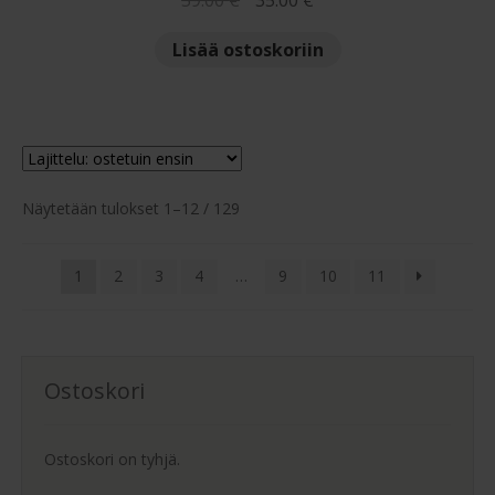
hinta
hinta
Lisää ostoskoriin
oli:
on:
59.00 €.
35.00 €.
Suosituimmat
Näytetään tulokset 1–12 / 129
ensin
1
2
3
4
…
9
10
11
Ostoskori
Ostoskori on tyhjä.