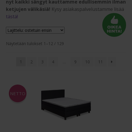
nyt kaikki sängyt kauttamme edullisemmin ilman
ketjujen välikäsiä!
Kysy asiakaspalvelustamme lisää
tästä!
Suosituimmat
Näytetään tulokset 1–12 / 129
ensin
1
2
3
4
…
9
10
11
NETTO