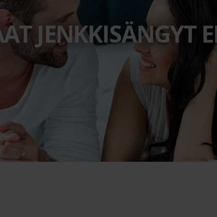
T JENKKISÄNGYT E