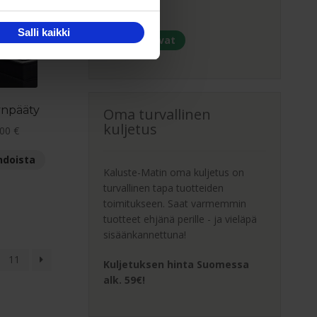
Voit
36kk.
tehdä
Salli kaikki
valinnat
Maksutavat
tuotteen
sivulla.
ynpääty
Oma turvallinen
kuljetus
Hintaluokka:
.00
€
79.00 €
Tällä
hdoista
-
tuotteella
Kaluste-Matin oma kuljetus on
139.00 €
on
turvallinen tapa tuotteiden
useampi
toimitukseen. Saat varmemmin
muunnelma.
tuotteet ehjänä perille - ja vieläpä
Voit
sisäänkannettuna!
tehdä
11
Kuljetuksen hinta Suomessa
valinnat
alk. 59€!
tuotteen
sivulla.