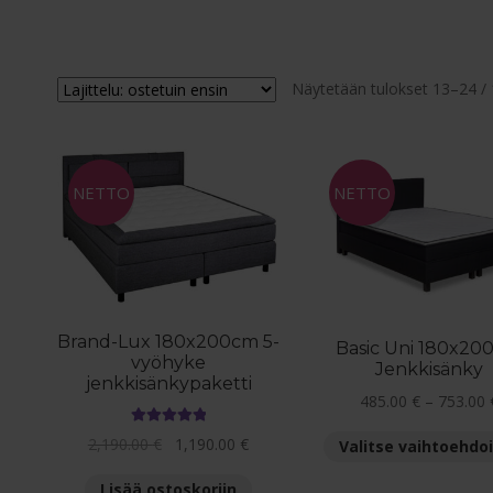
Näytetään tulokset 13–24 /
NETTO
NETTO
Brand-Lux 180x200cm 5-
Basic Uni 180x20
vyöhyke
Jenkkisänky
jenkkisänkypaketti
485.00
€
–
753.00
Arvostelu
Alkuperäinen
Nykyinen
2,190.00
€
1,190.00
€
Valitse vaihtoehdo
tuotteesta:
hinta
hinta
5.00
/ 5
Lisää ostoskoriin
oli:
on: