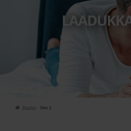
LAADUKKAA
Etusivu
Sivu 2