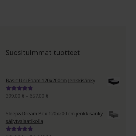
Suosituimmat tuotteet
Basic Uni Foam 120x200cm Jenkkisänky
Hintaluokka:
399.00
€
–
657.00
€
Arvostelu
399.00 €
tuotteesta:
-
5.00
/ 5
Sleep&Dream Box 120x200 cm jenkkisänky
657.00 €
säilytyslaatikolla
Arvostelu