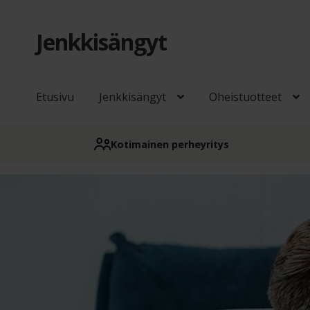
Jenkkisängyt
Siirry
Siirry
navigointiin
sisältöön
Etusivu
Jenkkisängyt
Oheistuotteet
Kotimainen perheyritys