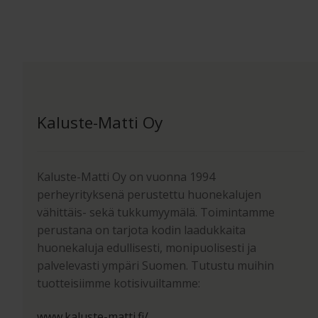
Kaluste-Matti Oy
Kaluste-Matti Oy on vuonna 1994
perheyrityksenä perustettu huonekalujen
vähittäis- sekä tukkumyymälä. Toimintamme
perustana on tarjota kodin laadukkaita
huonekaluja edullisesti, monipuolisesti ja
palvelevasti ympäri Suomen. Tutustu muihin
tuotteisiimme kotisivuiltamme:
www.kaluste-matti.fi/