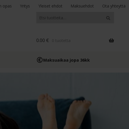
n opas
Yritys
Yleiset ehdot
Maksuehdot
Ota yhteyttä
Etsi:
Haku
0.00
€
0 tuotetta
Maksuaikaa jopa 36kk