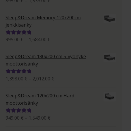
Hintaluokka:
895.00
€
–
1,533.00
€
895.00 €
tuotteesta:
-
5.00
/ 5
Sleep&Dream Memory 120x200cm
1,533.00 €
jenkkisänky
Hintaluokka:
995.00
€
–
1,684.00
€
Arvostelu
995.00 €
tuotteesta:
-
5.00
/ 5
Sleep&Dream 180x200 cm 5-vyöhyke
1,684.00 €
moottorisänky
Hintaluokka:
1,398.00
€
–
2,012.00
€
Arvostelu
1,398.00 €
tuotteesta:
-
5.00
/ 5
Sleep&Dream 120x200 cm Hard
2,012.00 €
moottorisänky
Hintaluokka:
949.00
€
–
1,549.00
€
Arvostelu
949.00 €
tuotteesta: