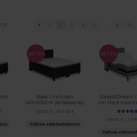
Suosituimmat
 129
1
2
3
4
5
…
9
10
ensin
NETTO
NETTO
0cm
Basic Uni Foam
Sleep&Dream 
140x200cm Jenkkisänky
cm Hard mootto
Hintaluokka:
Hintaluokka:
€
555.00
€
–
833.00
€
Arvostelu
485.00 €
555.00 €
949.00
€
–
1,54
Tällä
Tällä
tuotteesta:
ista
Valitse vaihtoehdoista
-
-
5.00
/ 5
tuotteella
tuotteella
753.00 €
833.00 €
Valitse vaihtoe
on
on