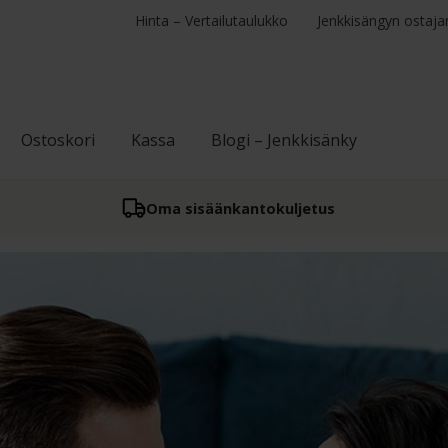
Hinta – Vertailutaulukko
Jenkkisängyn ostaja
Ostoskori
Kassa
Blogi – Jenkkisänky
Oma sisään­kantokuljetus