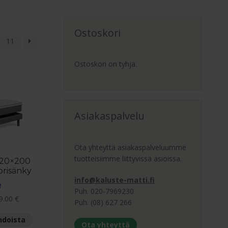
Ostoskori
11
Ostoskori on tyhjä.
Asiakaspalvelu
Ota yhteyttä asiakaspalveluumme
tuotteisiimme liittyvissä asioissa.
120×200
risänky
info@kaluste-matti.fi
Puh. 020-7969230
Hintaluokka:
9.00
€
Puh. (08) 627 266
949.00 €
Tällä
hdoista
-
Ota yhteyttä