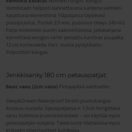
valmiiksi kasatut
Nonflex-rungot. Rungot
toimitetaan helposti kannettavana kahtena valmiiksi
kasattuna elementtinä. Yläpatjassa täysleveä
pussijousitus, Pocket 2.0 mm, jousiston tiheys 245/m2.
Patja molemmin puolin käännettävissä. Jalkasarjana
kierrettävä wengen väriin petsattu kantikas puujalka
12 cm korkeudella. Väri: musta pystytikattu
Polycotton-kangas.
Jenkkisänky 180 cm petauspatjat:
Basic vanu (2cm vanu)
Pintajäykkä vaihtoehto
Sleep&Dream Waterproof Streth-joustokangas
kosteus-suojalla. Sijauspatjassa n. 1,5cm hengittävä
vanu. Kulmissa joustokiinnikkeet – voi käyttää myös
petauspatjan suojana. Tämä tuote tilattavissa myös
erikseen oheistuotteet kohdassa.