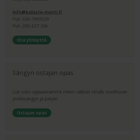
info@kaluste-matti.fi
Puh. 020-7969230
Puh. (08) 627 266
Ota yhteyttä
Sängyn ostajan opas
Lue osto-oppaastamme miten valitset sinulle soveltuvan
jenkkisängyn ja patjan.
Ostajan opas