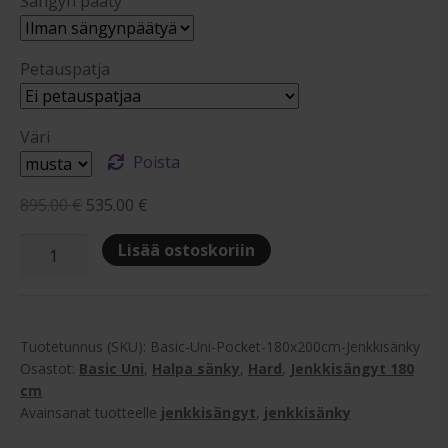
Sängyn pääty
Petauspatja
Väri
Poista
Alkuperäinen
Nykyinen
895.00
€
535.00
€
hinta
hinta
Basic
Lisää ostoskoriin
oli:
on:
Uni
895.00 €.
535.00 €.
Pocket
180x200cm
Jenkkisänky
Tuotetunnus (SKU):
Basic-Uni-Pocket-180x200cm-Jenkkisänky
määrä
Osastot:
Basic Uni
,
Halpa sänky
,
Hard
,
Jenkkisängyt 180
cm
Avainsanat tuotteelle
jenkkisängyt
,
jenkkisänky