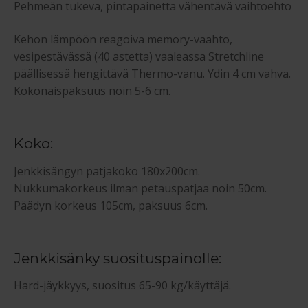
Pehmeän tukeva, pintapainetta vähentävä vaihtoehto
Kehon lämpöön reagoiva memory-vaahto,
vesipestävässä (40 astetta) vaaleassa Stretchline
päällisessä hengittävä Thermo-vanu. Ydin 4 cm vahva.
Kokonaispaksuus noin 5-6 cm.
Koko:
Jenkkisängyn patjakoko 180x200cm.
Nukkumakorkeus ilman petauspatjaa noin 50cm.
Päädyn korkeus 105cm, paksuus 6cm.
Jenkkisänky suosituspainolle:
Hard-jäykkyys, suositus 65-90 kg/käyttäjä.