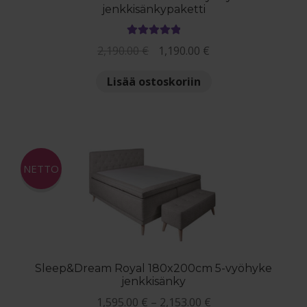
jenkkisänkypaketti
Arvostelu
Alkuperäinen
Nykyinen
2,190.00
€
1,190.00
€
tuotteesta:
hinta
hinta
5.00
/ 5
Lisää ostoskoriin
oli:
on:
2,190.00 €.
1,190.00 €.
NETTO
Sleep&Dream Royal 180x200cm 5-vyöhyke
jenkkisänky
Hintaluokka:
1,595.00
€
–
2,153.00
€