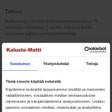
Takuu:
Jenkkisängyn jousten katkeamattomuustakuu 10
vuotta ja runkotakuu 2 vuotta. Takuu ei koske
normaalia käytön tuomaa painumista.
Kysy lisää jenkkisängyistä
asiakaspalvelustamme
.
Suostumus
Yksityiskohdat
Tietoja
Tutustu myös
Tämä sivusto käyttää evästeitä
Käytämme evästeitä tarjoamamme sisällön ja mainosten
NETTO
räätälöimiseen, sosiaalisen median ominaisuuksien
tukemiseen ja kävijämäärämme analysoimiseen. Lisäksi
jaamme sosiaalisen median, mainosalan ja analytiikka-