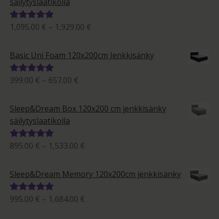
säilytyslaatikolla
Hintaluokka:
1,095.00
€
–
1,929.00
€
Arvostelu
1,095.00 €
tuotteesta:
-
5.00
/ 5
Basic Uni Foam 120x200cm Jenkkisänky
1,929.00 €
Hintaluokka:
399.00
€
–
657.00
€
Arvostelu
399.00 €
tuotteesta:
-
5.00
/ 5
Sleep&Dream Box 120x200 cm jenkkisänky
657.00 €
säilytyslaatikolla
Hintaluokka:
895.00
€
–
1,533.00
€
Arvostelu
895.00 €
tuotteesta:
-
5.00
/ 5
Sleep&Dream Memory 120x200cm jenkkisänky
1,533.00 €
Hintaluokka:
995.00
€
–
1,684.00
€
Arvostelu
995.00 €
tuotteesta: