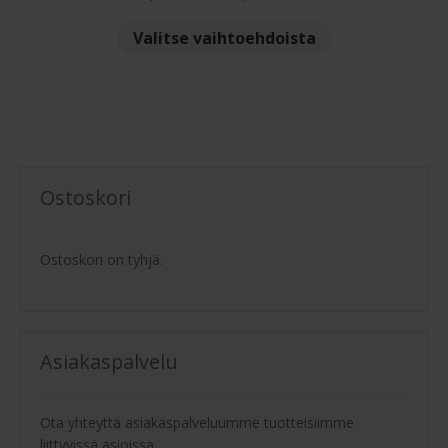
1,595.00 €
Tällä
Valitse vaihtoehdoista
-
tuotteella
2,153.00 €
on
useampi
muunnelma.
Voit
tehdä
Ostoskori
valinnat
tuotteen
sivulla.
Ostoskori on tyhjä.
Asiakaspalvelu
Ota yhteyttä asiakaspalveluumme tuotteisiimme
liittyvissä asioissa.