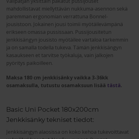
Välipatjan yksittäin pakatut pussijouset
mahdollistavat miellyttävän nukkuma-asennon sekä
paremman ergonomian verrattuna Bonnel-
jousistoon. Jokainen jousi toimii myötäilevämpänä
erikseen omassa pussissaan. Pussijousitetun
jenkkisängyn jousisto myötäilee vartaloa tarkemmin
ja on samalla todella tukeva. Tämän jenkkisängyn
kasaukseen et tarvitse työkaluja, vain jalkojen
pyöritys paikoilleen.
Maksa 180 cm jenkkisänky vaikka 3-36kk
osamaksulla, tutustu osamaksuun lisää
tästä
.
Basic Uni Pocket 180x200cm
Jenkkisänky tekniset tiedot:
Jenkkisängyn alaosissa on koko kehoa tukevoittavat