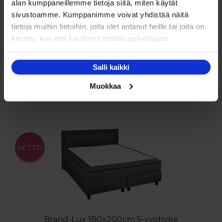
alan kumppaneillemme tietoja siitä, miten käytät
sivustoamme. Kumppanimme voivat yhdistää näitä
tietoja muihin tietoihin, joita olet antanut heille tai joita on
Dream Amore Pocket 180x200cm
kerätty, kun olet käyttänyt heidän palvelujaan.
jenkkisänkypaketti
Hintaluokka:
699.00
€
–
888.00
€
Salli kaikki
699.00 €
Tällä
Valitse vaihtoehdoista
-
Muokkaa
tuotteella
888.00 €
on
useampi
muunnelma.
Voit
NETTO
tehdä
valinnat
tuotteen
sivulla.
Brand-Lux 180x200cm 5-vyöhyke