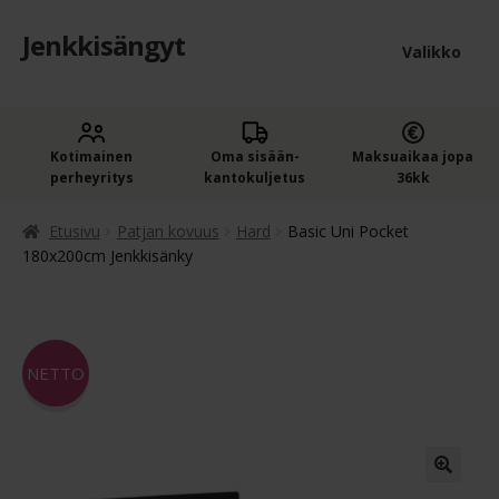
Jenkkisängyt
Siirry
Siirry
Valikko
navigointiin
sisältöön
Etusivu
Laaje
Kotimainen
Oma sisään­
Maksuaikaa jopa
Jenkkisängyt
perheyritys
kantokuljetus
36kk
alem
Laaje
Oheistuotteet
tason
Etusivu
Patjan kovuus
Hard
Basic Uni Pocket
alem
180x200cm Jenkkisänky
valik
Ostoskori
tason
valik
Kassa
NETTO
Jenkkisängyn ostajan opas
Yleiset ehdot