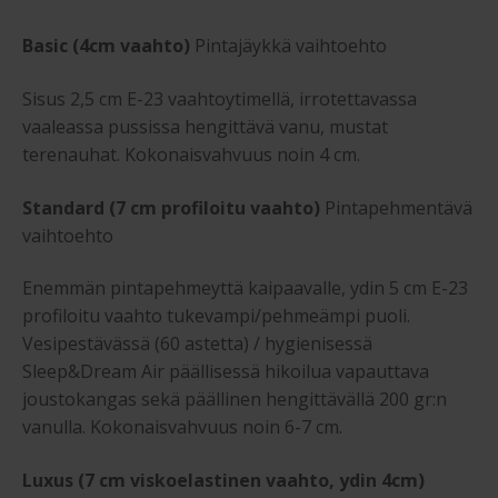
Basic (4cm vaahto)
Pintajäykkä vaihtoehto
Sisus 2,5 cm E-23 vaahtoytimellä, irrotettavassa
vaaleassa pussissa hengittävä vanu, mustat
terenauhat. Kokonaisvahvuus noin 4 cm.
Standard (7 cm profiloitu vaahto)
Pintapehmentävä
vaihtoehto
Enemmän pintapehmeyttä kaipaavalle, ydin 5 cm E-23
profiloitu vaahto tukevampi/pehmeämpi puoli.
Vesipestävässä (60 astetta) / hygienisessä
Sleep&Dream Air päällisessä hikoilua vapauttava
joustokangas sekä päällinen hengittävällä 200 gr:n
vanulla. Kokonaisvahvuus noin 6-7 cm.
Luxus (7 cm viskoelastinen vaahto, ydin 4cm)