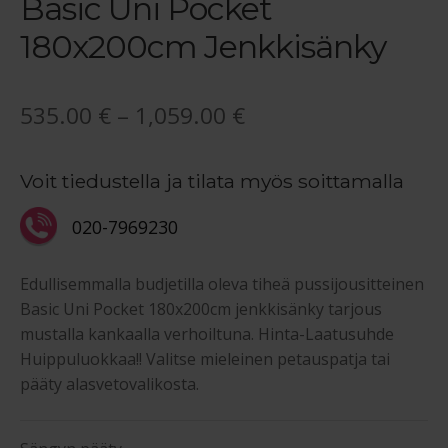
Basic Uni Pocket
180x200cm Jenkkisänky
Hintaluokka:
535.00
€
–
1,059.00
€
535.00 €
Voit tiedustella ja tilata myös soittamalla
-
1,059.00 €
020-7969230
Edullisemmalla budjetilla oleva tiheä pussijousitteinen
Basic Uni Pocket 180x200cm jenkkisänky tarjous
mustalla kankaalla verhoiltuna. Hinta-Laatusuhde
Huippuluokkaa!! Valitse mieleinen petauspatja tai
pääty alasvetovalikosta.