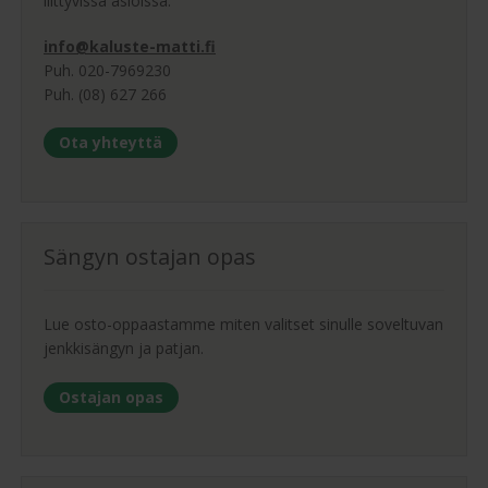
liittyvissä asioissa.
info@kaluste-matti.fi
Puh. 020-7969230
Puh. (08) 627 266
Ota yhteyttä
Sängyn ostajan opas
Lue osto-oppaastamme miten valitset sinulle soveltuvan
jenkkisängyn ja patjan.
Ostajan opas