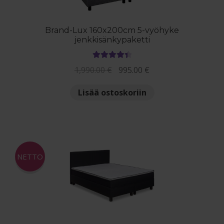
sivulla.
Brand-Lux 160x200cm 5-vyöhyke
jenkkisänkypaketti
Arvostelu
Alkuperäinen
Nykyinen
1,990.00
€
995.00
€
tuotteesta:
hinta
hinta
4.50
/ 5
Lisää ostoskoriin
oli:
on:
1,990.00 €.
995.00 €.
NETTO