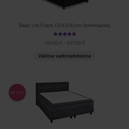
tuotteen
sivulla.
Basic Uni Foam 120x200cm Jenkkisänky
Arvostelu
Hintaluokka:
399.00
€
–
657.00
€
tuotteesta:
399.00 €
5.00
/ 5
Tällä
Valitse vaihtoehdoista
-
tuotteella
657.00 €
on
useampi
muunnelma.
Voit
NETTO
tehdä
valinnat
tuotteen
sivulla.