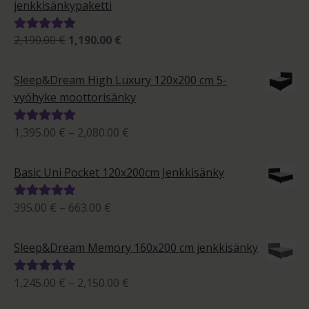
jenkkisänkypaketti
Alkuperäinen
Nykyinen
2,190.00
€
1,190.00
€
Arvostelu
hinta
hinta
tuotteesta:
oli:
on:
5.00
/ 5
Sleep&Dream High Luxury 120x200 cm 5-
2,190.00 €.
1,190.00 €.
vyöhyke moottorisänky
Hintaluokka:
1,395.00
€
–
2,080.00
€
Arvostelu
1,395.00 €
tuotteesta:
-
5.00
/ 5
Basic Uni Pocket 120x200cm Jenkkisänky
2,080.00 €
Hintaluokka:
395.00
€
–
663.00
€
Arvostelu
395.00 €
tuotteesta:
-
5.00
/ 5
Sleep&Dream Memory 160x200 cm jenkkisänky
663.00 €
Hintaluokka:
1,245.00
€
–
2,150.00
€
Arvostelu
1,245.00 €
tuotteesta: