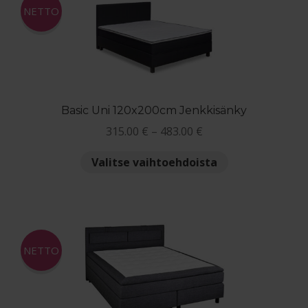
Voit
NETTO
tehdä
valinnat
tuotteen
sivulla.
Basic Uni 120x200cm Jenkkisänky
Hintaluokka:
315.00
€
–
483.00
€
315.00 €
Tällä
Valitse vaihtoehdoista
-
tuotteella
483.00 €
on
useampi
muunnelma.
Voit
NETTO
tehdä
valinnat
tuotteen