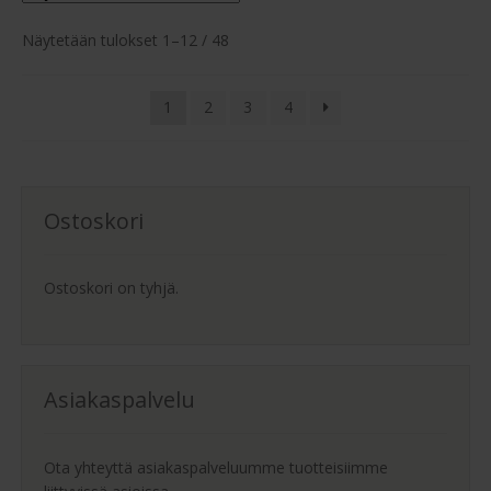
Suosituimmat
Näytetään tulokset 1–12 / 48
ensin
1
2
3
4
Ostoskori
Ostoskori on tyhjä.
Asiakaspalvelu
Ota yhteyttä asiakaspalveluumme tuotteisiimme