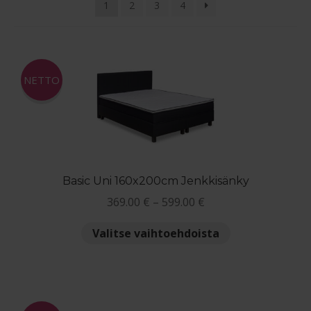
1
2
3
4
Maksuehdot
Blogi – Jenkkisänky
NETTO
Basic Uni 160x200cm Jenkkisänky
Hintaluokka:
369.00
€
–
599.00
€
369.00 €
Tällä
Valitse vaihtoehdoista
-
tuotteella
599.00 €
on
useampi
muunnelma.