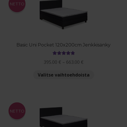
Voit
NETTO
tehdä
valinnat
tuotteen
sivulla.
Basic Uni Pocket 120x200cm Jenkkisänky
Arvostelu
Hintaluokka:
395.00
€
–
663.00
€
tuotteesta:
395.00 €
5.00
/ 5
Tällä
Valitse vaihtoehdoista
-
tuotteella
663.00 €
on
useampi
muunnelma.
Voit
NETTO
tehdä
valinnat