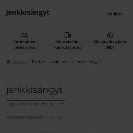
Jenkkisängyt
Siirry
Siirry
Valikko
navigointiin
sisältöön
Etusivu
Laaje
Kotimainen
Oma sisään­
Maksuaikaa jopa
Jenkkisängyt
perheyritys
kantokuljetus
36kk
alem
Laaje
Oheistuotteet
tason
Etusivu
Tuotteet avainsanalla “jenkkisängyt”
alem
valik
Ostoskori
tason
valik
jenkkisängyt
Kassa
Jenkkisängyn ostajan opas
Suosituimmat
Näytetään tulokset 1–12 / 48
Yleiset ehdot
ensin