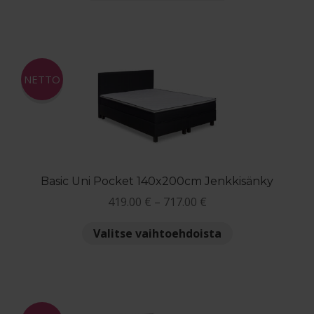
tuotteella
1,043.00 €
on
useampi
muunnelma.
Voit
NETTO
tehdä
valinnat
tuotteen
sivulla.
Basic Uni Pocket 140x200cm Jenkkisänky
Hintaluokka:
419.00
€
–
717.00
€
419.00 €
Tällä
Valitse vaihtoehdoista
-
tuotteella
717.00 €
on
useampi
muunnelma.