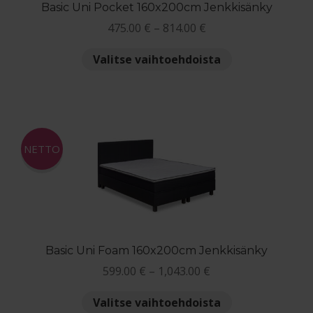
Basic Uni Pocket 160x200cm Jenkkisänky
Hintaluokka:
475.00
€
–
814.00
€
475.00 €
Tällä
Valitse vaihtoehdoista
-
tuotteella
814.00 €
on
useampi
muunnelma.
Voit
NETTO
tehdä
valinnat
tuotteen
sivulla.
Basic Uni Foam 160x200cm Jenkkisänky
Hintaluokka:
599.00
€
–
1,043.00
€
599.00 €
Tällä
Valitse vaihtoehdoista
-