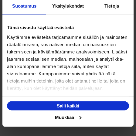
Suostumus
Yksityiskohdat
Tietoja
485.00 €
Tällä
Valitse vaihtoehdoista
-
tuotteella
753.00 €
on
Tämä sivusto käyttää evästeitä
useampi
Käytämme evästeitä tarjoamamme sisällön ja mainosten
muunnelma.
räätälöimiseen, sosiaalisen median ominaisuuksien
Voit
NETTO
tukemiseen ja kävijämäärämme analysoimiseen. Lisäksi
tehdä
jaamme sosiaalisen median, mainosalan ja analytiikka-
valinnat
alan kumppaneillemme tietoja siitä, miten käytät
tuotteen
sivustoamme. Kumppanimme voivat yhdistää näitä
sivulla.
tietoja muihin tietoihin, joita olet antanut heille tai joita on
kerätty, kun olet käyttänyt heidän palvelujaan.
Basic Uni Pocket 180x200cm Jenkkisänky
Hintaluokka:
535.00
€
–
1,059.00
€
Salli kaikki
535.00 €
Tällä
Muokkaa
Valitse vaihtoehdoista
-
tuotteella
1,059.00 €
on