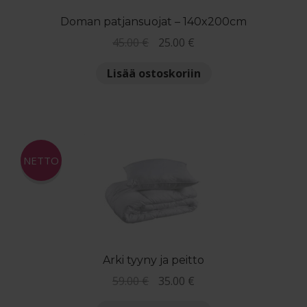
Doman patjansuojat – 140x200cm
Alkuperäinen
Nykyinen
45.00
€
25.00
€
hinta
hinta
Lisää ostoskoriin
oli:
on:
45.00 €.
25.00 €.
NETTO
Arki tyyny ja peitto
Alkuperäinen
Nykyinen
59.00
€
35.00
€
hinta
hinta