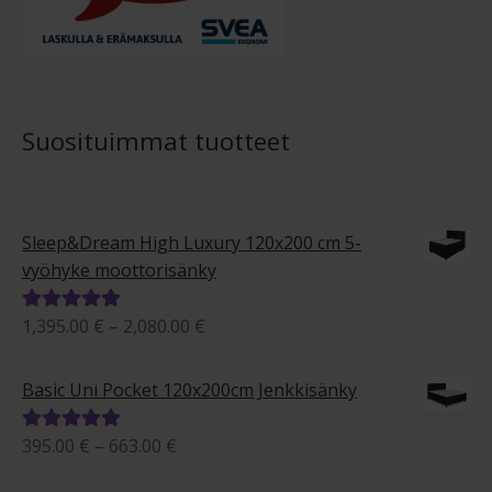
Suosituimmat tuotteet
Sleep&Dream High Luxury 120x200 cm 5-
vyöhyke moottorisänky
Hintaluokka:
1,395.00
€
–
2,080.00
€
Arvostelu
1,395.00 €
tuotteesta:
-
5.00
/ 5
Basic Uni Pocket 120x200cm Jenkkisänky
2,080.00 €
Hintaluokka:
395.00
€
–
663.00
€
Arvostelu
395.00 €
tuotteesta: