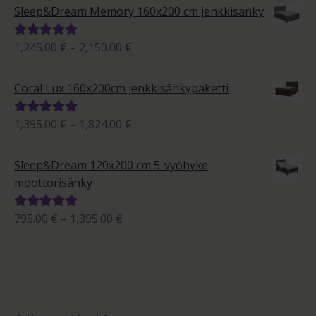
-
5.00
/ 5
Sleep&Dream Memory 160x200 cm jenkkisänky
663.00 €
Hintaluokka:
1,245.00
€
–
2,150.00
€
Arvostelu
1,245.00 €
tuotteesta:
-
5.00
/ 5
Coral Lux 160x200cm jenkkisänkypaketti
2,150.00 €
Hintaluokka:
1,395.00
€
–
1,824.00
€
Arvostelu
1,395.00 €
tuotteesta:
-
5.00
/ 5
Sleep&Dream 120x200 cm 5-vyöhyke
1,824.00 €
moottorisänky
Hintaluokka:
795.00
€
–
1,395.00
€
Arvostelu
795.00 €
tuotteesta:
-
5.00
/ 5
1,395.00 €