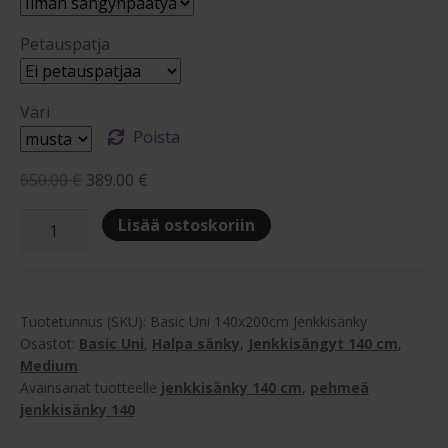
Petauspatja
Väri
Poista
Alkuperäinen
Nykyinen
650.00
€
389.00
€
hinta
hinta
Basic
Lisää ostoskoriin
oli:
on:
Uni
650.00 €.
389.00 €.
140x200cm
Jenkkisänky
määrä
Tuotetunnus (SKU):
Basic Uni 140x200cm Jenkkisänky
Osastot:
Basic Uni
,
Halpa sänky
,
Jenkkisängyt 140 cm
,
Medium
Avainsanat tuotteelle
jenkkisänky 140 cm
,
pehmeä
jenkkisänky 140