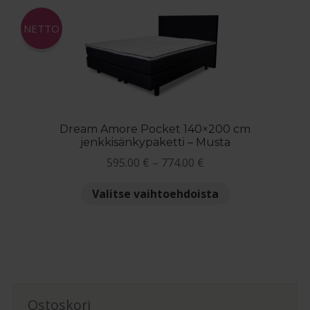
muunnelma.
Voit
NETTO
tehdä
valinnat
tuotteen
sivulla.
Dream Amore Pocket 140×200 cm
jenkkisänkypaketti – Musta
Hintaluokka:
595.00
€
–
774.00
€
595.00 €
Tällä
Valitse vaihtoehdoista
-
tuotteella
774.00 €
on
useampi
muunnelma.
Voit
tehdä
Ostoskori