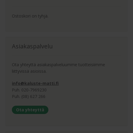
valinnat
tuotteen
sivulla.
Ostoskori on tyhjä.
Asiakaspalvelu
Ota yhteyttä asiakaspalveluumme tuotteisiimme
liittyvissä asioissa.
info@kaluste-matti.fi
Puh. 020-7969230
Puh. (08) 627 266
Ota yhteyttä