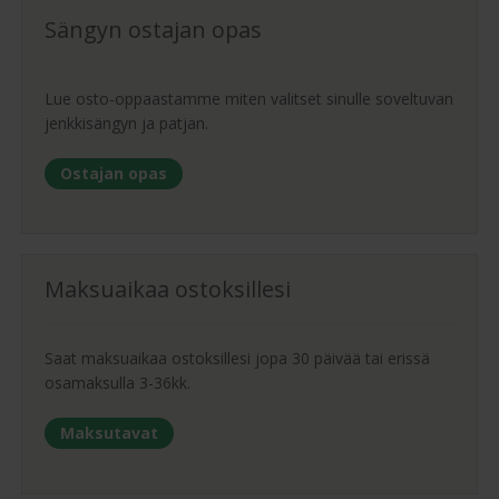
Sängyn ostajan opas
Lue osto-oppaastamme miten valitset sinulle soveltuvan
jenkkisängyn ja patjan.
Ostajan opas
Maksuaikaa ostoksillesi
Saat maksuaikaa ostoksillesi jopa 30 päivää tai erissä
osamaksulla 3-36kk.
Maksutavat