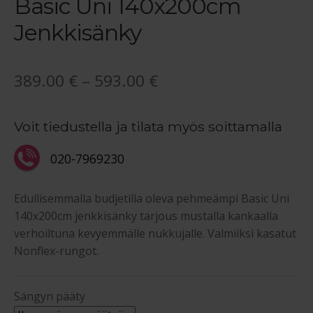
Basic Uni 140x200cm
Jenkkisänky
Hintaluokka:
389.00
€
–
593.00
€
389.00 €
Voit tiedustella ja tilata myös soittamalla
-
593.00 €
020-7969230
Edullisemmalla budjetilla oleva pehmeämpi Basic Uni
140x200cm jenkkisänky tarjous mustalla kankaalla
verhoiltuna kevyemmälle nukkujalle. Valmiiksi kasatut
Nonflex-rungot.
Sängyn pääty