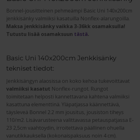
Bonnel-jousitteinen pehmeämpi Basic Uni 140x200cm
jenkkisänky valmiiksi kasatuilla Nonflex-alarungoilla.
Maksa jenkkisänky vaikka 3-36kk osamaksulla!
Tutustu lisää osamaksuun
tästä
.
Basic Uni 140x200cm Jenkkisänky
tekniset tiedot:
Jenkkisängyn alaosissa on koko kehoa tukevoittavat
valmiiksi kasatut
Nonflex-rungot. Rungot
toimitetaan helposti kannettavana kahtena valmiiksi
kasattuna elementtinä. Yläpatjassa käännettävä,
täysleveä Bonnel 2.2 mm jousitus, jousiston tiheys
110/m2. Lisävarusteena valittavassa petauspatjassa E-
23 2,5cm vaahtoydin, irroitettava päällinen ohuella
vanutikkauksella (kokonaispaksuus noin 4 cm).