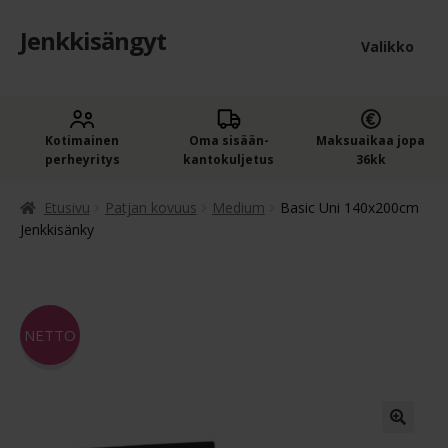
Jenkkisängyt
Siirry
Siirry
Valikko
navigointiin
sisältöön
Etusivu
Laaje
Kotimainen
Oma sisään­
Maksuaikaa jopa
Jenkkisängyt
perheyritys
kantokuljetus
36kk
alem
Laaje
Oheistuotteet
tason
Etusivu
Patjan kovuus
Medium
Basic Uni 140x200cm
alem
Jenkkisänky
valik
Ostoskori
tason
valik
Kassa
NETTO
Jenkkisängyn ostajan opas
Yleiset ehdot