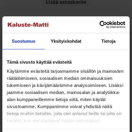
Lisää ostoskoriin
oli:
on:
59.00 €.
35.00 €.
Tutustu myös
Suostumus
Yksityiskohdat
Tietoja
NETTO
Tämä sivusto käyttää evästeitä
Käytämme evästeitä tarjoamamme sisällön ja mainosten
räätälöimiseen, sosiaalisen median ominaisuuksien
tukemiseen ja kävijämäärämme analysoimiseen. Lisäksi
jaamme sosiaalisen median, mainosalan ja analytiikka-
Sleep&Dream 180×200 cm 5-vyöhyke
alan kumppaneillemme tietoja siitä, miten käytät
moottorisänky
sivustoamme. Kumppanimme voivat yhdistää näitä
tietoja muihin tietoihin, joita olet antanut heille tai joita on
Arvostelu
kerätty, kun olet käyttänyt heidän palvelujaan.
Hintaluokka:
1,398.00
€
–
2,012.00
€
tuotteesta:
1,398.00 €