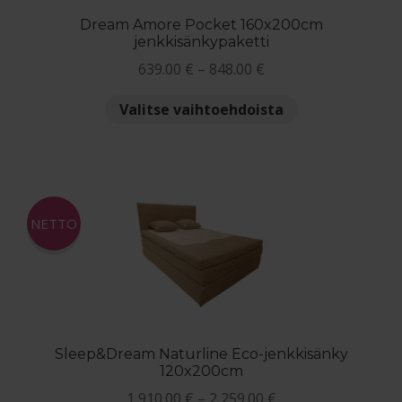
Dream Amore Pocket 160x200cm
jenkkisänkypaketti
Hintaluokka:
639.00
€
–
848.00
€
639.00 €
Tällä
Valitse vaihtoehdoista
-
tuotteella
848.00 €
on
useampi
muunnelma.
Voit
NETTO
tehdä
valinnat
tuotteen
sivulla.
Sleep&Dream Naturline Eco-jenkkisänky
120x200cm
Hintaluokka:
1,910.00
€
–
2,259.00
€