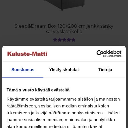
Sleep&Dream Box 120×200 cm jenkkisänky
säilytyslaatikolla
Arvostelu
Hintaluokka:
895.00
€
–
1,533.00
€
tuotteesta:
895.00 €
5.00
/ 5
Tällä
Valitse vaihtoehdoista
-
tuotteella
1,533.00 €
Suostumus
Yksityiskohdat
Tietoja
on
useampi
muunnelma.
Tutustu myös
Tämä sivusto käyttää evästeitä
Voit
Käytämme evästeitä tarjoamamme sisällön ja mainosten
tehdä
räätälöimiseen, sosiaalisen median ominaisuuksien
valinnat
tukemiseen ja kävijämäärämme analysoimiseen. Lisäksi
NETTO
tuotteen
jaamme sosiaalisen median, mainosalan ja analytiikka-
sivulla.
alan kumppaneillemme tietoja siitä, miten käytät