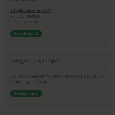
info@kaluste-matti.fi
Puh. 020-7969230
Puh. (08) 627 266
Ota yhteyttä
Sängyn ostajan opas
Lue osto-oppaastamme miten valitset sinulle soveltuvan
jenkkisängyn ja patjan.
Ostajan opas