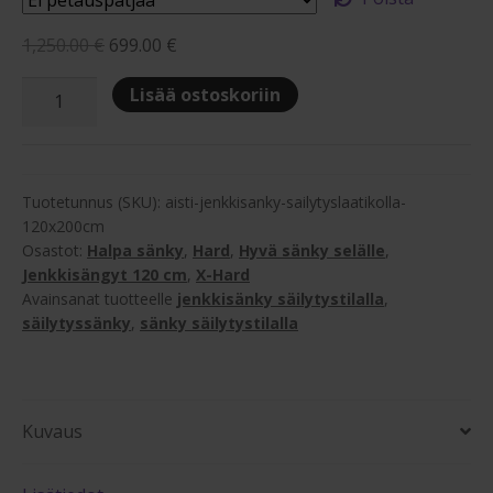
Alkuperäinen
Nykyinen
1,250.00
€
699.00
€
hinta
hinta
Aisti
Lisää ostoskoriin
oli:
on:
120x200cm
1,250.00 €.
699.00 €.
jenkkisänky
säilytyslaatikolla
ja
Tuotetunnus (SKU):
aisti-jenkkisanky-sailytyslaatikolla-
päädyllä
120x200cm
Osastot:
Halpa sänky
,
Hard
,
Hyvä sänky selälle
,
määrä
Jenkkisängyt 120 cm
,
X-Hard
Avainsanat tuotteelle
jenkkisänky säilytystilalla
,
säilytyssänky
,
sänky säilytystilalla
Kuvaus