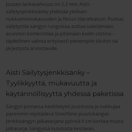
Jousen lankavahvuus on 2,3 mm. Aisti-
säilytysjenkkisänky yhdistää ylellisen
nukkumismukavuuden ja fiksun tilaratkaisun. Runsas
säilytystila sängyn rungoissa auttaa säästämään
asunnon komerotilaa ja pitämään kodin siistinä –
täydellinen valinta erityisesti pienempiin tiloihin tai
järjestystä arvostavalle.
Aisti Säilytysjenkkisänky –
Tyylikkyyttä, mukavuutta ja
käytännöllisyyttä yhdessä paketissa
Sängyn pinnassa keskitetysti jousitusta ja nukkujaa
paremmin myötäilevä Strechline-joustokangas.
Jenkkisängyn jalkasarjana pyöreä 6 cm korkea musta
jalkasarja. Sängyssä kulutusta kestävän,