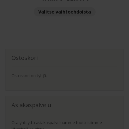
1,910.00 €
Tällä
Valitse vaihtoehdoista
-
tuotteella
2,259.00 €
on
useampi
muunnelma.
Voit
tehdä
Ostoskori
valinnat
tuotteen
sivulla.
Ostoskori on tyhjä.
Asiakaspalvelu
Ota yhteyttä asiakaspalveluumme tuotteisiimme
liittyvissä asioissa.