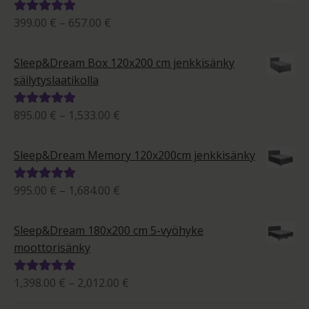
Hintaluokka:
399.00
€
–
657.00
€
Arvostelu
399.00 €
tuotteesta:
-
5.00
/ 5
Sleep&Dream Box 120x200 cm jenkkisänky
657.00 €
säilytyslaatikolla
Hintaluokka:
895.00
€
–
1,533.00
€
Arvostelu
895.00 €
tuotteesta:
-
5.00
/ 5
Sleep&Dream Memory 120x200cm jenkkisänky
1,533.00 €
Hintaluokka:
995.00
€
–
1,684.00
€
Arvostelu
995.00 €
tuotteesta:
-
5.00
/ 5
Sleep&Dream 180x200 cm 5-vyöhyke
1,684.00 €
moottorisänky
Hintaluokka:
1,398.00
€
–
2,012.00
€
Arvostelu
1,398.00 €
tuotteesta: