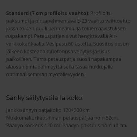
Standard (7 cm profiloitu vaahto)
: Profiloitu
paksumpi ja pintapehmentävä E-23 vaahto vaihtoehto
jossa toinen puoli pehmeämpi ja toinen aavistuksen
napakampi. Petauspatjan sivut hengittävällä Air-
verkkokankaalla. Vesipesu 60 astetta. Suositus pesun
jälkeen kosteana muotoonsa venytys ja sisus
paikoilleen. Tämä petauspatja suosii napakampaa
alaosan pintapehmeyttä sekä tasaa nukkujalle
optimaalisemman myötäilevyyden.
Sänky säilytystilalla koko:
Jenkkisängyn patjakoko 120×200 cm.
Nukkumakorkeus ilman petauspatjaa noin 52cm.
Päädyn korkeus 120 cm. Päädyn paksuus noin 10 cm.