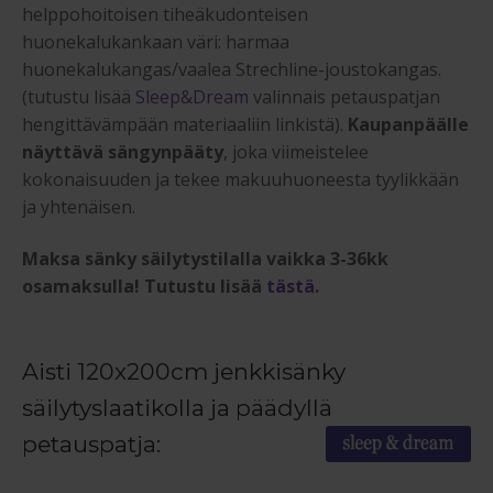
helppohoitoisen tiheäkudonteisen
huonekalukankaan väri: harmaa
huonekalukangas/vaalea Strechline-joustokangas.
(tutustu lisää
Sleep&Dream
valinnais petauspatjan
hengittävämpään materiaaliin linkistä).
Kaupanpäälle
näyttävä sängynpääty
, joka viimeistelee
kokonaisuuden ja tekee makuuhuoneesta tyylikkään
ja yhtenäisen.
Maksa sänky säilytystilalla vaikka 3-36kk
osamaksulla! Tutustu lisää
tästä
.
Aisti 120x200cm jenkkisänky
säilytyslaatikolla ja päädyllä
petauspatja: