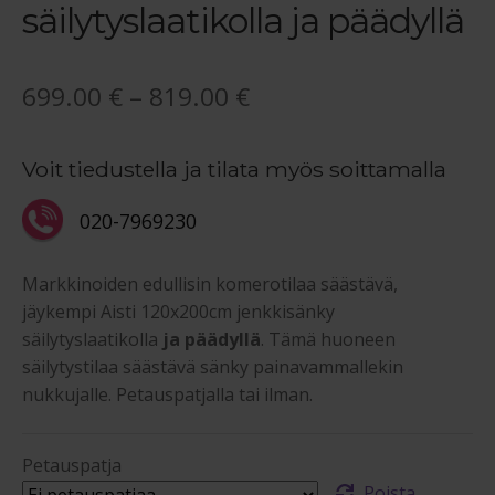
säilytyslaatikolla ja päädyllä
Hintaluokka:
699.00
€
–
819.00
€
699.00 €
Voit tiedustella ja tilata myös soittamalla
-
819.00 €
020-7969230
Markkinoiden edullisin komerotilaa säästävä,
jäykempi Aisti 120x200cm jenkkisänky
säilytyslaatikolla
ja päädyllä
. Tämä huoneen
säilytystilaa säästävä sänky painavammallekin
nukkujalle. Petauspatjalla tai ilman.
Petauspatja
Poista