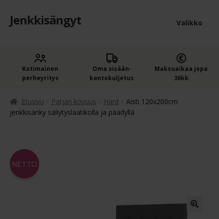
Jenkkisängyt
Siirry
Siirry
Valikko
navigointiin
sisältöön
Etusivu
Laaje
Kotimainen
Oma sisään­
Maksuaikaa jopa
Jenkkisängyt
perheyritys
kantokuljetus
36kk
alem
Laaje
Oheistuotteet
tason
Etusivu
Patjan kovuus
Hard
Aisti 120x200cm
alem
jenkkisänky säilytyslaatikolla ja päädyllä
valik
Ostoskori
tason
valik
Kassa
NETTO
Jenkkisängyn ostajan opas
Yleiset ehdot