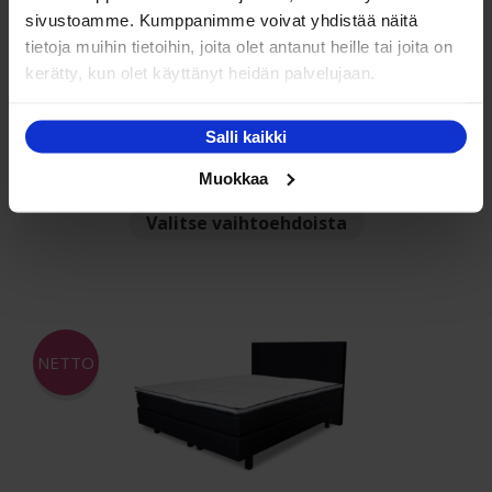
sivustoamme. Kumppanimme voivat yhdistää näitä
tietoja muihin tietoihin, joita olet antanut heille tai joita on
kerätty, kun olet käyttänyt heidän palvelujaan.
Basic Uni Foam 120x200cm Jenkkisänky
Salli kaikki
Arvostelu
Hintaluokka:
399.00
€
–
657.00
€
Muokkaa
tuotteesta:
399.00 €
5.00
/ 5
Tällä
Valitse vaihtoehdoista
-
tuotteella
657.00 €
on
useampi
muunnelma.
Voit
NETTO
tehdä
valinnat
tuotteen
sivulla.