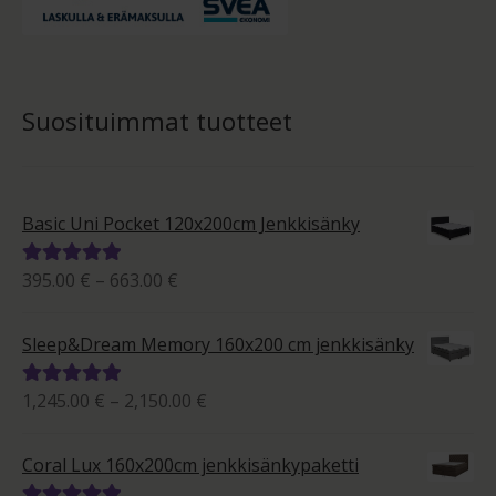
Suosituimmat tuotteet
Basic Uni Pocket 120x200cm Jenkkisänky
Hintaluokka:
395.00
€
–
663.00
€
Arvostelu
395.00 €
tuotteesta:
-
5.00
/ 5
Sleep&Dream Memory 160x200 cm jenkkisänky
663.00 €
Hintaluokka:
1,245.00
€
–
2,150.00
€
Arvostelu
1,245.00 €
tuotteesta:
-
5.00
/ 5
Coral Lux 160x200cm jenkkisänkypaketti
2,150.00 €