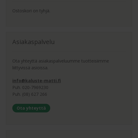
Ostoskori on tyhjä.
Asiakaspalvelu
Ota yhteyttä asiakaspalveluumme tuotteisiimme
liittyvissä asioissa.
info@kaluste-matti.fi
Puh. 020-7969230
Puh. (08) 627 266
Ota yhteyttä