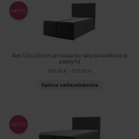
Maksuehdot
NETTO
Blogi – Jenkkisänky
Aisti 120x200cm jenkkisänky säilytyslaatikolla ja
päädyllä
Hintaluokka:
699.00
€
–
819.00
€
699.00 €
Tällä
Valitse vaihtoehdoista
-
tuotteella
819.00 €
on
useampi
muunnelma.
Voit
NETTO
tehdä
valinnat