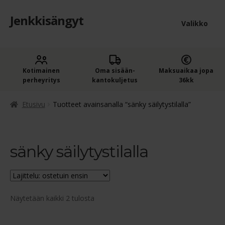
Jenkkisängyt
Siirry
Siirry
Valikko
navigointiin
sisältöön
Etusivu
Laaje
Kotimainen
Oma sisään­
Maksuaikaa jopa
Jenkkisängyt
perheyritys
kantokuljetus
36kk
alem
Laaje
Oheistuotteet
tason
Etusivu
Tuotteet avainsanalla “sänky säilytystilalla”
alem
valik
Ostoskori
tason
valik
sänky säilytystilalla
Kassa
Jenkkisängyn ostajan opas
Suosituimmat
Näytetään kaikki 2 tulosta
Yleiset ehdot
ensin