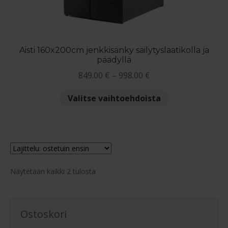
tuotteen
sivulla.
Aisti 160x200cm jenkkisänky säilytyslaatikolla ja
päädyllä
Hintaluokka:
849.00
€
–
998.00
€
849.00 €
Tällä
Valitse vaihtoehdoista
-
tuotteella
998.00 €
on
useampi
muunnelma.
Voit
Suosituimmat
tehdä
Näytetään kaikki 2 tulosta
ensin
valinnat
tuotteen
sivulla.
Ostoskori