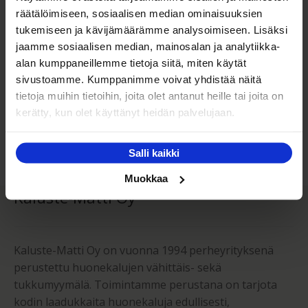
räätälöimiseen, sosiaalisen median ominaisuuksien
Oma turvallinen kuljetus
tukemiseen ja kävijämäärämme analysoimiseen. Lisäksi
jaamme sosiaalisen median, mainosalan ja analytiikka-
Kaluste-Matin oma kuljetus on turvallinen tapa
alan kumppaneillemme tietoja siitä, miten käytät
tuotteiden toimitukseen. Saat varmemmin tuotteet
sivustoamme. Kumppanimme voivat yhdistää näitä
ehjänä perille - ja vieläpä sisäänkannettuna!
tietoja muihin tietoihin, joita olet antanut heille tai joita on
kerätty, kun olet käyttänyt heidän palvelujaan.
Kuljetuksen hinta Suomessa alk. 59€!
Salli kaikki
Muokkaa
Kaluste-Matti Oy
Kaluste-Matti Oy on vuonna 1994 perheyrityksenä
perustettu huonekalujen vähittäis- sekä
tukkumyymälä. Toimintamme perustana on tarjota
kodin laadukkaita huonekaluja edullisesti,