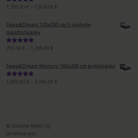
Hintaluokka:
1,395.00
€
–
1,824.00
€
Arvostelu
1,395.00 €
tuotteesta:
-
5.00
/ 5
Sleep&Dream 120x200 cm 5-vyöhyke
1,824.00 €
moottorisänky
Hintaluokka:
795.00
€
–
1,395.00
€
Arvostelu
795.00 €
tuotteesta:
-
5.00
/ 5
Sleep&Dream Memory 180x200 cm jenkkisänky
1,395.00 €
Hintaluokka:
1,360.00
€
–
2,345.00
€
Arvostelu
1,360.00 €
tuotteesta:
-
5.00
/ 5
2,345.00 €
© Kaluste-Matti Oy
Jenkkisängyt