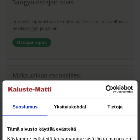
Sängyn ostajan opas
Lue osto-oppaastamme miten valitset sinulle soveltuvan
jenkkisängyn ja patjan.
Ostajan opas
Maksuaikaa ostoksillesi
Saat maksuaikaa ostoksillesi jopa 30 päivää tai erissä
osamaksulla 3-36kk.
Suostumus
Yksityiskohdat
Tietoja
Maksutavat
Tämä sivusto käyttää evästeitä
Käytämme evästeitä tarjoamamme sisällön ja mainosten