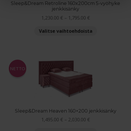
Sleep&Dream Retroline 160x200cm 5-vyöhyke
jenkkisänky
Hintaluokka:
1,230.00
€
–
1,795.00
€
1,230.00 €
Tällä
Valitse vaihtoehdoista
-
tuotteella
1,795.00 €
on
useampi
muunnelma.
Voit
NETTO
tehdä
valinnat
tuotteen
sivulla.
Sleep&Dream Heaven 160×200 jenkkisänky
Hintaluokka:
1,495.00
€
–
2,030.00
€
1,495.00 €