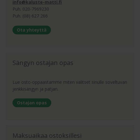
info@kaluste-matti.fi
Puh. 020-7969230
Puh. (08) 627 266
Ota yhteyttä
Sängyn ostajan opas
Lue osto-oppaastamme miten valitset sinulle soveltuvan
jenkkisängyn ja patjan.
Ostajan opas
Maksuaikaa ostoksillesi