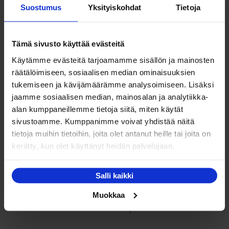
Suostumus
Yksityiskohdat
Tietoja
Tämä sivusto käyttää evästeitä
Sleep&Dream High-Lux 160x210cm jenkkisänky
Käytämme evästeitä tarjoamamme sisällön ja mainosten
Hintaluokka:
1,249.00
€
–
2,324.00
€
räätälöimiseen, sosiaalisen median ominaisuuksien
1,249.00 €
tukemiseen ja kävijämäärämme analysoimiseen. Lisäksi
Tällä
Valitse vaihtoehdoista
jaamme sosiaalisen median, mainosalan ja analytiikka-
-
tuotteella
alan kumppaneillemme tietoja siitä, miten käytät
2,324.00 €
on
sivustoamme. Kumppanimme voivat yhdistää näitä
useampi
tietoja muihin tietoihin, joita olet antanut heille tai joita on
muunnelma.
kerätty, kun olet käyttänyt heidän palvelujaan.
Voit
NETTO
tehdä
Salli kaikki
valinnat
tuotteen
Muokkaa
sivulla.