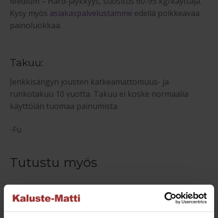
Medium – Hard-jäykkyys, suositus 60-95 kg/käyttäjä.
Kysy myös
asiakaspalvelustamme
edellä poikkeavaa
painoluokkaa.
Takuu:
Jenkkisängyn jousten katkeamattomuus- ja
runkotakuu 10 vuotta. Takuu ei koske normaalia
käyttöiän tuomaa painumista.
-Fu
Tutustu myös
NETTO