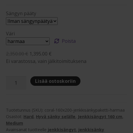
Sängyn pääty
Väri
Poista
Alkuperäinen
Nykyinen
2,350.00
€
1,395.00
€
hinta
hinta
Ei varastossa, vain jälkitoimituksena
oli:
on:
2,350.00 €.
1,395.00 €.
Coral
Lisää ostoskoriin
Lux
160x200cm
jenkkisänkypaketti
määrä
Tuotetunnus (SKU):
coral-160x200-jenkkisänkypaketti-harmaa
Osastot:
Hard
,
Hyvä sänky selälle
,
Jenkkisängyt 160 cm
,
Medium
Avainsanat tuotteelle
jenkkisängyt
,
jenkkisänky