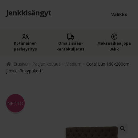
Jenkkisängyt
Siirry
Siirry
Valikko
navigointiin
sisältöön
Etusivu
Laaje
Kotimainen
Oma sisään­
Maksuaikaa jopa
Jenkkisängyt
perheyritys
kantokuljetus
36kk
alem
Laaje
Oheistuotteet
tason
Etusivu
Patjan kovuus
Medium
Coral Lux 160x200cm
alem
jenkkisänkypaketti
valik
Ostoskori
tason
valik
Kassa
NETTO
Jenkkisängyn ostajan opas
Yleiset ehdot