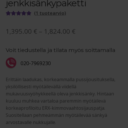
jenkkisänkypaketti
(
1
tuotearvio)
Arvio
1
5.00
5:stä
Hintaluokka:
1,395.00
€
–
1,824.00
€
perustuen
1,395.00 €
asiakkaan
arvotukseen.
Voit tiedustella ja tilata myös soittamalla
-
1,824.00 €
020-7969230
Erittäin laadukas, korkeammalla pussijousituksella,
yksilöllisesti myötäilevällä viidellä
mukavuusvyöhykkeellä oleva jenkkisänky. Hintaan
kuuluu muhkea vartaloa paremmin myötäilevä
korkeaprofiloitu ERX-kimmovaahtosijauspatja.
Suositellaan pehmeämmän myötäilevää sänkyä
arvostavalle nukkujalle.