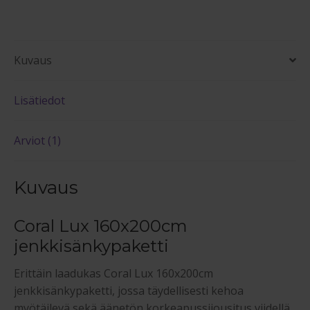
Kuvaus
Lisätiedot
Arviot (1)
Kuvaus
Coral Lux 160x200cm
jenkkisänkypaketti
Erittäin laadukas Coral Lux 160x200cm
jenkkisänkypaketti, jossa täydellisesti kehoa
myötäilevä sekä äänetön korkeapussijousitus viidellä