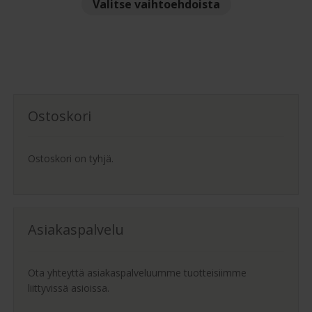
Tällä
Valitse vaihtoehdoista
-
tuotteella
2,030.00 €
on
useampi
muunnelma.
Voit
tehdä
Ostoskori
valinnat
tuotteen
sivulla.
Ostoskori on tyhjä.
Asiakaspalvelu
Ota yhteyttä asiakaspalveluumme tuotteisiimme
liittyvissä asioissa.