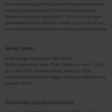
huonekalukangas/
Sleep&Dream-
allergiaystävällinen
paksu ja hengittävämpi Strechline-joustokangas
(pienessä kuvassa ruskea väri). Tutustu parisängyn
kankaaseen edellä olevasta linkistä. Kysy myös muut
eri verhoilut sekä verhoiluvärit asiakaspalvelustamme.
Sänky koko:
Jenkkisängyn patjakoko 160x200cm.
Nukkumakorkeus noin 70cm. Päädyn korkeus 117cm
(sis. 2 kpl 12cm korkeaa jalkaa), paksuus 10cm,
nappikoristeprofilointi. Päädyn korkeus säädettävissä
ylöspäin 20cm.
Parisänky suosituspainolle: