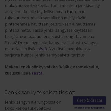
mukavuusvyöhykkeellä. Tämä muhkea jenkkisänky
antaa nukkujalle täydellisemmän tuntuman
tukevuuteen, mutta samalla on miellyttävän
pintapehmeä hävittäen jousituksen aiheuttamaa
pintapainetta. Tässä jenkkisängyssä käytetään
hengittävämpää uudenaikaista hengittävämpää
Sleep&Dream hygienia-kangasta. Tutustu sängyn
materiaaliin lisää
tästä
. Nyt tästä laadukkaasta
sarjasta huippu jenkkisänkypaketti tarjous!
Maksa jenkkisänky vaikka 3-36kk osamaksulla,
tutustu lisää
tästä
.
Jenkkisänky tekniset tiedot:
Jenkkisängyn alarungoissa on
koko kehoa tukevoittava