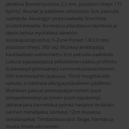
jämäkkä Bonnel-jousitus 2,2 mm, jousiston tiheys 115
kpl/m2. Reunat ja päällinen vahvistettu 3cm paksulla
vaahdolla. Alasängyn pinta vaalealla Strechline-
joustokankaalla. Korkeassa yläpatjassa täysleveä ja
täysin kehoa myötäilevä äänetön
korkeapussijousitus, 5-Zone Pocket 1,8/2.0 mm,
jousiston tiheys 260/ m2. Muhkea jenkkipatja,
kauttaaltaan vaimennettu 3cm paksulla vaahdolla.
Luksus sijauspatjassa pitkäikäinen paksu profiloitu
(tukevampi/pehmeämpi) luonnonkumisekotteinen
ERX-kimmovaahto (paksuus 10cm) hengittävällä
vanulla, irrotettava allergiaystävällinen päällinen.
Muhkean paksun petauspatjan toinen puoli
pintapehmeämpi ja toinen puoli napakampi.
Jalkasarjana kierrettävä pyöreä harjatun teräksen
värinen metallijalka, korkeus 12cm (kuvassa
tiimalasijalka). Tehdastilausvärit: Beige, harmaa ja
musta tiheäkudonteinen