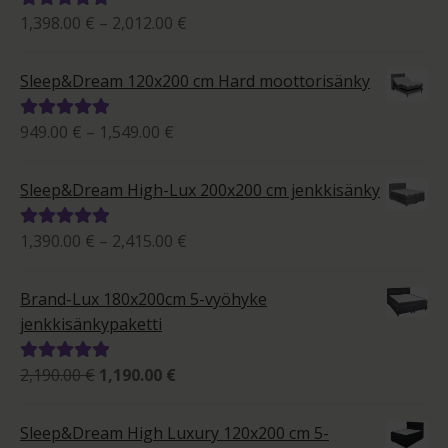
Hintaluokka:
1,398.00
€
–
2,012.00
€
Arvostelu
1,398.00 €
tuotteesta:
-
5.00
/ 5
Sleep&Dream 120x200 cm Hard moottorisänky
2,012.00 €
Hintaluokka:
949.00
€
–
1,549.00
€
Arvostelu
949.00 €
tuotteesta:
-
5.00
/ 5
Sleep&Dream High-Lux 200x200 cm jenkkisänky
1,549.00 €
Hintaluokka:
1,390.00
€
–
2,415.00
€
Arvostelu
1,390.00 €
tuotteesta:
-
5.00
/ 5
Brand-Lux 180x200cm 5-vyöhyke
2,415.00 €
jenkkisänkypaketti
Alkuperäinen
Nykyinen
2,190.00
€
1,190.00
€
Arvostelu
hinta
hinta
tuotteesta:
oli:
on:
5.00
/ 5
Sleep&Dream High Luxury 120x200 cm 5-