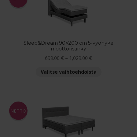
tehdä
valinnat
tuotteen
sivulla.
Sleep&Dream 90×200 cm 5-vyöhyke
moottorisänky
Hintaluokka:
699.00
€
–
1,029.00
€
699.00 €
Tällä
Valitse vaihtoehdoista
-
tuotteella
1,029.00 €
on
useampi
muunnelma.
Voit
NETTO
tehdä
valinnat
tuotteen