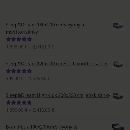
Sleep&Dream 180x200 cm 5-vyöhyke
moottorisänky
Hintaluokka:
1,398.00
€
–
2,012.00
€
Arvostelu
1,398.00 €
tuotteesta:
-
5.00
/ 5
Sleep&Dream 120x200 cm Hard moottorisänky
2,012.00 €
Hintaluokka:
949.00
€
–
1,549.00
€
Arvostelu
949.00 €
tuotteesta:
-
5.00
/ 5
Sleep&Dream High-Lux 200x200 cm jenkkisänky
1,549.00 €
Hintaluokka:
1,390.00
€
–
2,415.00
€
Arvostelu
1,390.00 €
tuotteesta:
-
5.00
/ 5
Brand-Lux 180x200cm 5-vyöhyke