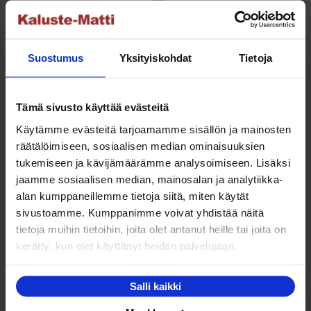
Sleep&Dream Memory 180×200 cm moottorisänky
Hintaluokka:
2,395.00
€
–
3,359.00
€
Suostumus
Yksityiskohdat
Tietoja
2,395.00 €
Tällä
Valitse vaihtoehdoista
-
tuotteella
3,359.00 €
Tämä sivusto käyttää evästeitä
on
Käytämme evästeitä tarjoamamme sisällön ja mainosten
useampi
räätälöimiseen, sosiaalisen median ominaisuuksien
muunnelma.
tukemiseen ja kävijämäärämme analysoimiseen. Lisäksi
Voit
NETTO
jaamme sosiaalisen median, mainosalan ja analytiikka-
tehdä
alan kumppaneillemme tietoja siitä, miten käytät
valinnat
sivustoamme. Kumppanimme voivat yhdistää näitä
tuotteen
tietoja muihin tietoihin, joita olet antanut heille tai joita on
sivulla.
kerätty, kun olet käyttänyt heidän palvelujaan.
Sleep&Dream High Luxury 120×200 cm 5-vyöhyke
Salli kaikki
moottorisänky