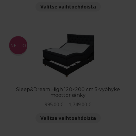
1,695.00 €
Tällä
Valitse vaihtoehdoista
-
tuotteella
2,865.00 €
on
useampi
muunnelma.
Voit
NETTO
tehdä
valinnat
tuotteen
sivulla.
Sleep&Dream High 120×200 cm 5-vyöhyke
moottorisänky
Hintaluokka:
995.00
€
–
1,749.00
€
995.00 €
Tällä
Valitse vaihtoehdoista
-
tuotteella
1,749.00 €
on