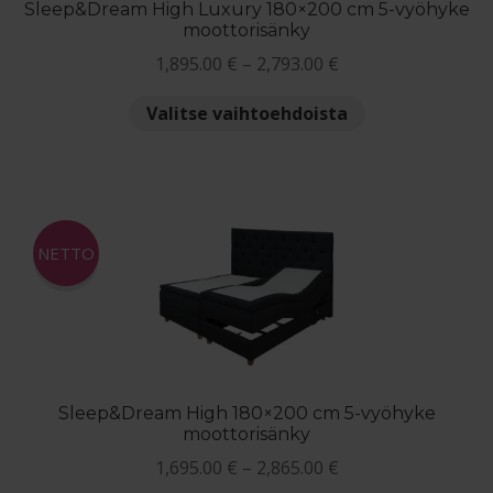
Sleep&Dream High Luxury 180×200 cm 5-vyöhyke
moottorisänky
Hintaluokka:
1,895.00
€
–
2,793.00
€
1,895.00 €
Tällä
Valitse vaihtoehdoista
-
tuotteella
2,793.00 €
on
useampi
muunnelma.
Voit
NETTO
tehdä
valinnat
tuotteen
sivulla.
Sleep&Dream High 180×200 cm 5-vyöhyke
moottorisänky
Hintaluokka:
1,695.00
€
–
2,865.00
€