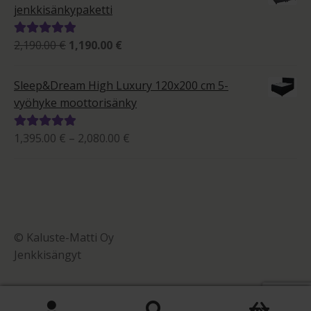
2,415.00 €
jenkkisänkypaketti
Alkuperäinen
Nykyinen
2,190.00
€
1,190.00
€
Arvostelu
hinta
hinta
tuotteesta:
oli:
on:
5.00
/ 5
Sleep&Dream High Luxury 120x200 cm 5-
2,190.00 €.
1,190.00 €.
vyöhyke moottorisänky
Hintaluokka:
1,395.00
€
–
2,080.00
€
Arvostelu
1,395.00 €
tuotteesta:
-
5.00
/ 5
2,080.00 €
© Kaluste-Matti Oy
Jenkkisängyt
0