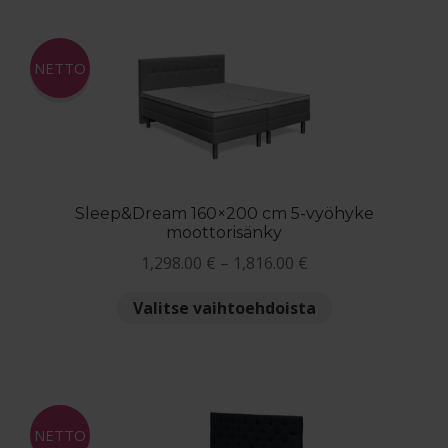
useampi
muunnelma.
Voit
NETTO
tehdä
valinnat
tuotteen
sivulla.
Sleep&Dream 160×200 cm 5-vyöhyke
moottorisänky
Hintaluokka:
1,298.00
€
–
1,816.00
€
1,298.00 €
Tällä
Valitse vaihtoehdoista
-
tuotteella
1,816.00 €
on
useampi
muunnelma.
Voit
NETTO