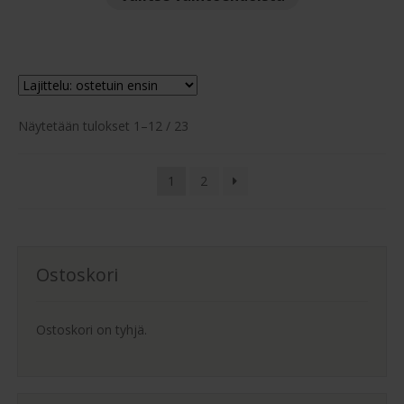
tuotteella
944.00 €
on
useampi
muunnelma.
Voit
Suosituimmat
tehdä
Näytetään tulokset 1–12 / 23
ensin
valinnat
tuotteen
1
2
sivulla.
Ostoskori
Ostoskori on tyhjä.