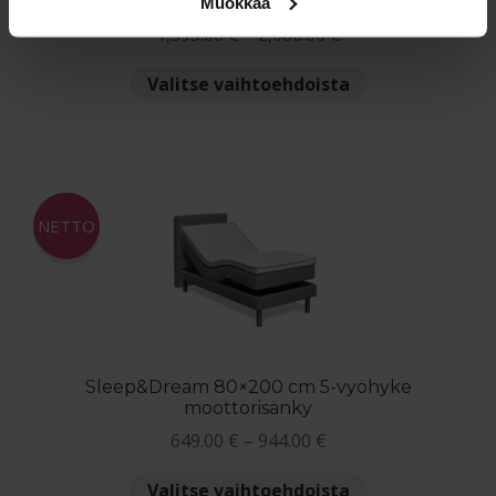
Muokkaa
Arvostelu
Hintaluokka:
1,395.00
€
–
2,080.00
€
tuotteesta:
1,395.00 €
5.00
/ 5
Tällä
Valitse vaihtoehdoista
-
tuotteella
2,080.00 €
on
useampi
muunnelma.
Voit
NETTO
tehdä
valinnat
tuotteen
sivulla.
Sleep&Dream 80×200 cm 5-vyöhyke
moottorisänky
Hintaluokka:
649.00
€
–
944.00
€
649.00 €
Tällä
Valitse vaihtoehdoista
-