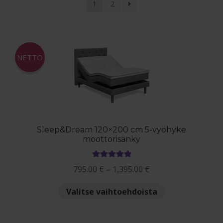
1
2
Maksuehdot
Blogi – Jenkkisänky
NETTO
Sleep&Dream 120×200 cm 5-vyöhyke
moottorisänky
Arvostelu
Hintaluokka:
795.00
€
–
1,395.00
€
tuotteesta:
795.00 €
5.00
/ 5
Tällä
Valitse vaihtoehdoista
-
tuotteella
1,395.00 €
on