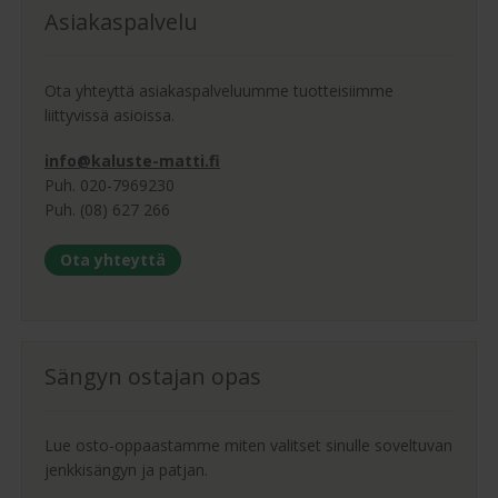
Asiakaspalvelu
Ota yhteyttä asiakaspalveluumme tuotteisiimme
liittyvissä asioissa.
info@kaluste-matti.fi
Puh. 020-7969230
Puh. (08) 627 266
Ota yhteyttä
Sängyn ostajan opas
Lue osto-oppaastamme miten valitset sinulle soveltuvan
jenkkisängyn ja patjan.