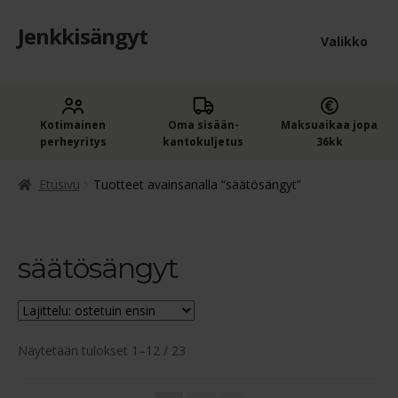
Jenkkisängyt
Siirry
Siirry
Valikko
navigointiin
sisältöön
Etusivu
Laaje
Kotimainen
Oma sisään­
Maksuaikaa jopa
Jenkkisängyt
perheyritys
kantokuljetus
36kk
alem
Laaje
Oheistuotteet
tason
Etusivu
Tuotteet avainsanalla “säätösängyt”
alem
valik
Ostoskori
tason
valik
säätösängyt
Kassa
Jenkkisängyn ostajan opas
Suosituimmat
Näytetään tulokset 1–12 / 23
Yleiset ehdot
ensin