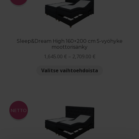
tehdä
valinnat
tuotteen
sivulla.
Sleep&Dream High 160×200 cm 5-vyöhyke
moottorisänky
Hintaluokka:
1,645.00
€
–
2,709.00
€
1,645.00 €
Tällä
Valitse vaihtoehdoista
-
tuotteella
2,709.00 €
on
useampi
muunnelma.
Voit
NETTO
tehdä
valinnat
tuotteen
sivulla.