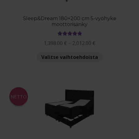
sivulla.
Sleep&Dream 180×200 cm 5-vyöhyke
moottorisänky
Arvostelu
Hintaluokka:
1,398.00
€
–
2,012.00
€
tuotteesta:
1,398.00 €
5.00
/ 5
Tällä
Valitse vaihtoehdoista
-
tuotteella
2,012.00 €
on
useampi
muunnelma.
Voit
NETTO
tehdä
valinnat
tuotteen
sivulla.