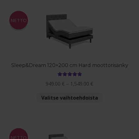
useampi
muunnelma.
Voit
NETTO
tehdä
valinnat
tuotteen
sivulla.
Sleep&Dream 120×200 cm Hard moottorisänky
Arvostelu
Hintaluokka:
949.00
€
–
1,549.00
€
tuotteesta:
949.00 €
5.00
/ 5
Tällä
Valitse vaihtoehdoista
-
tuotteella
1,549.00 €
on
useampi
muunnelma.
Voit
NETTO