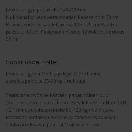
Jenkkisängyn patjakoko 140×200 cm.
Nukkumakorkeus petauspatjan kanssa noin 53 cm.
Päädyn korkeus säädettävissä 105-125 cm. Päädyn
paksuus 10 cm. Päätypenkin koko 120x40cm, korkeus
52 cm.
Suosituspainolle:
Jenkkisängyssä Med- jäykkyys (1,8/2.0 mm),
suosituspainolle 55-90 kg / nukkuja.
Saatavana myös pelkästään patjan toinen puoli
(toiselle nukkujalle) tai koko leveydeltä Extra-Hard (2,0
/ 2.1 mm), suosituspainolle 85-120 kg (mainittava
lisätiedot kentässä). Kysy myyjiltämme myös oman
edellä poikkeavan painosi / toiveesi mukaan.