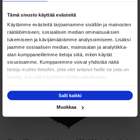
Tämä sivusto käyttää evästeitä
Käytämme evästeitä tarjoamamme sisällön ja mainosten
Sleep&Dream Royal 160x200cm 5-vyöhyke
räätälöimiseen, sosiaalisen median ominaisuuksien
jenkkisänky
tukemiseen ja kävijämäärämme analysoimiseen. Lisäksi
Hintaluokka:
1,395.00
€
–
1,914.00
€
jaamme sosiaalisen median, mainosalan ja analytiikka-
1,395.00 €
Tällä
alan kumppaneillemme tietoja siitä, miten käytät
Valitse vaihtoehdoista
-
tuotteella
sivustoamme. Kumppanimme voivat yhdistää näitä
1,914.00 €
on
tietoja muihin tietoihin, joita olet antanut heille tai joita on
kerätty, kun olet käyttänyt heidän palvelujaan.
useampi
muunnelma.
Voit
Salli kaikki
NETTO
tehdä
Muokkaa
valinnat
tuotteen
sivulla.