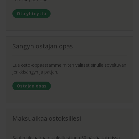
Ota yhteyttä
Sängyn ostajan opas
Lue osto-oppaastamme miten valitset sinulle soveltuvan
jenkkisängyn ja patjan.
Ostajan opas
Maksuaikaa ostoksillesi
Saat maksuaikaa ostoksillesi jopa 30 päivää tai erissä