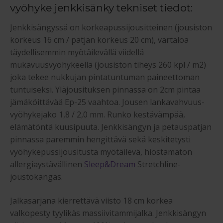
vyöhyke jenkkisänky tekniset tiedot:
Jenkkisängyssä on korkeapussijousitteinen (jousiston
korkeus 16 cm / patjan korkeus 20 cm), vartaloa
täydellisemmin myötäilevällä viidellä
mukavuusvyöhykeellä (jousiston tiheys 260 kpl / m2)
joka tekee nukkujan pintatuntuman paineettoman
tuntuiseksi. Yläjousituksen pinnassa on 2cm pintaa
jämäköittävää Ep-25 vaahtoa. Jousen lankavahvuus-
vyöhykejako 1,8 / 2,0 mm. Runko kestävämpää,
elämätöntä kuusipuuta. Jenkkisängyn ja petauspatjan
pinnassa paremmin hengittävä sekä keskitetysti
vyöhykepussijousitusta myötäilevä, hiostamaton
allergiaystävällinen
Sleep&Dream
Stretchline-
joustokangas.
Jalkasarjana kierrettävä viisto 18 cm korkea
valkopesty tyylikäs massiivitammijalka. Jenkkisängyn