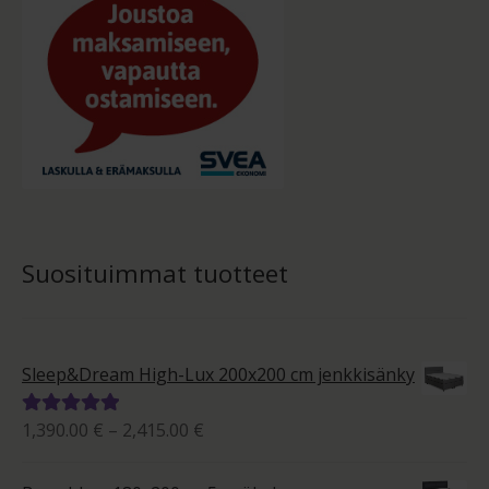
Suosituimmat tuotteet
Sleep&Dream High-Lux 200x200 cm jenkkisänky
Hintaluokka:
1,390.00
€
–
2,415.00
€
Arvostelu
1,390.00 €
tuotteesta:
-
5.00
/ 5