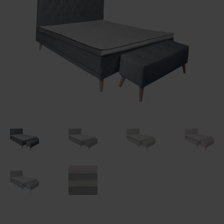
Maksuehdot
Blogi – Jenkkisänky