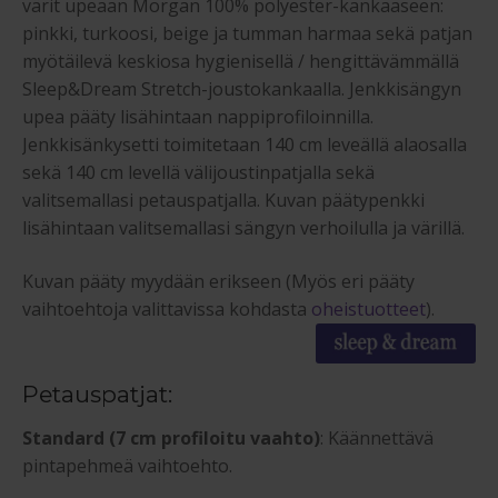
värit upeaan Morgan 100% polyester-kankaaseen:
pinkki, turkoosi, beige ja tumman harmaa sekä patjan
myötäilevä keskiosa hygienisellä / hengittävämmällä
Sleep&Dream Stretch-joustokankaalla. Jenkkisängyn
upea pääty lisähintaan nappiprofiloinnilla.
Jenkkisänkysetti toimitetaan 140 cm leveällä alaosalla
sekä 140 cm levellä välijoustinpatjalla sekä
valitsemallasi petauspatjalla. Kuvan päätypenkki
lisähintaan valitsemallasi sängyn verhoilulla ja värillä.
Kuvan pääty myydään erikseen (Myös eri pääty
vaihtoehtoja valittavissa kohdasta
oheistuotteet
).
Petauspatjat:
Standard (7 cm profiloitu vaahto)
: Käännettävä
pintapehmeä vaihtoehto.