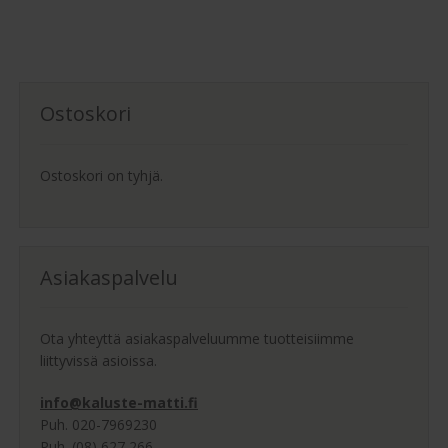
Ostoskori
Ostoskori on tyhjä.
Asiakaspalvelu
Ota yhteyttä asiakaspalveluumme tuotteisiimme
liittyvissä asioissa.
info@kaluste-matti.fi
Puh. 020-7969230
Puh. (08) 627 266