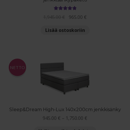
Arvostelu
Alkuperäinen
Nykyinen
1,945.00
€
965.00
€
tuotteesta:
hinta
hinta
5.00
/ 5
Lisää ostoskoriin
oli:
on:
1,945.00 €.
965.00 €.
NETTO
Sleep&Dream High-Lux 140x200cm jenkkisänky
Hintaluokka:
945.00
€
–
1,750.00
€
945.00 €
Tällä