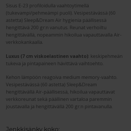
Sisus E-23 profiloidulla vaahtoytimellä
(tukevampi/pehmeämpi puoli). Vesipestävässä (60
astetta) Sleep&Dream Air hygienia päällisessä
hengittävä 200 gr:n vanutus. Reunat verhoiltu
hengittävällä, nopeammin hikoilua vapauttavalla Air-
verkkokankaalla.
Luxus (7 cm viskoelastinen vaahto)
: keskipehmeän
tukeva ja pintapaineen hävittävä vaihtoehto.
Kehon lämpöön reagoiva medium memory-vaahto.
Vesipestävässä (60 astetta) Sleep&Dream
hengittävällä Air-päällisessä, hikoilua vapauttavat
verkkoreunat sekä päällinen vartaloa paremmin
joustavalla ja hengittävällä 200 gr:n pintavanulla.
Jenkkisänky koko: