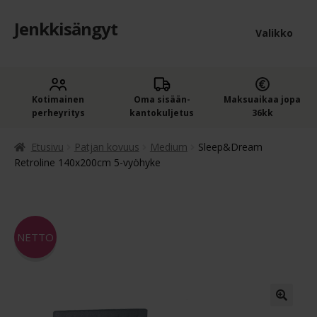
Jenkkisängyt
Siirry
Siirry
Valikko
navigointiin
sisältöön
Etusivu
Laaje
Kotimainen
Oma sisään­
Maksuaikaa jopa
Jenkkisängyt
perheyritys
kantokuljetus
36kk
alem
Laaje
Oheistuotteet
tason
Etusivu
Patjan kovuus
Medium
Sleep&Dream
alem
Retroline 140x200cm 5-vyöhyke
valik
Ostoskori
tason
valik
Kassa
NETTO
Jenkkisängyn ostajan opas
Yleiset ehdot