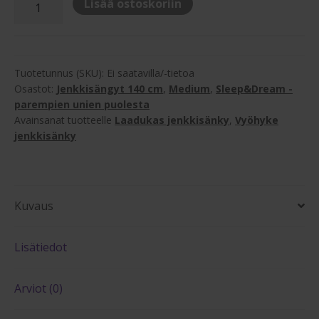
Sleep&Dream
Lisää ostoskoriin
Retroline
140x200cm
5-
vyöhyke
Tuotetunnus (SKU):
Ei saatavilla/-tietoa
määrä
Osastot:
Jenkkisängyt 140 cm
,
Medium
,
Sleep&Dream -
parempien unien puolesta
Avainsanat tuotteelle
Laadukas jenkkisänky
,
Vyöhyke
jenkkisänky
Kuvaus
Lisätiedot
Arviot (0)