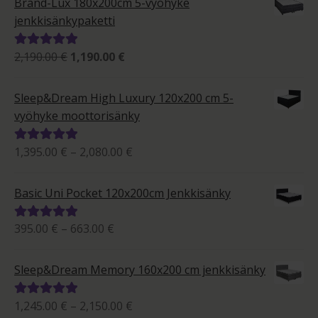
Brand-Lux 180x200cm 5-vyöhyke
2,415.00 €
jenkkisänkypaketti
Alkuperäinen
Nykyinen
2,190.00
€
1,190.00
€
Arvostelu
hinta
hinta
tuotteesta:
oli:
on:
5.00
/ 5
Sleep&Dream High Luxury 120x200 cm 5-
2,190.00 €.
1,190.00 €.
vyöhyke moottorisänky
Hintaluokka:
1,395.00
€
–
2,080.00
€
Arvostelu
1,395.00 €
tuotteesta:
-
5.00
/ 5
Basic Uni Pocket 120x200cm Jenkkisänky
2,080.00 €
Hintaluokka:
395.00
€
–
663.00
€
Arvostelu
395.00 €
tuotteesta:
-
5.00
/ 5
Sleep&Dream Memory 160x200 cm jenkkisänky
663.00 €
Hintaluokka:
1,245.00
€
–
2,150.00
€
Arvostelu