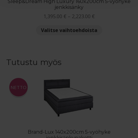
Sleep&Dream High Luxury 160x200cm 5-vyöhyke
jenkkisänky
Hintaluokka:
1,395.00
€
–
2,223.00
€
1,395.00 €
Tällä
Valitse vaihtoehdoista
-
tuotteella
2,223.00 €
on
useampi
muunnelma.
Tutustu myös
Voit
tehdä
valinnat
NETTO
tuotteen
sivulla.
Brand-Lux 140x200cm 5-vyöhyke
jenkkisänkypaketti