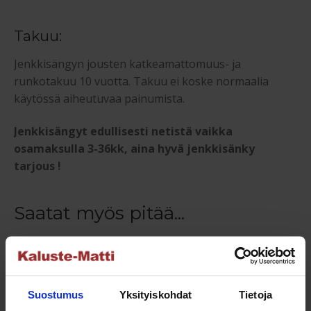
Takuu:
Jenkkisängyn jousten katkeamattomuus- ja
runkotakuu 10 vuotta. Takuu ei koske normaalia
käytössä aiheutuvaa painumista.
Jenkkisängyt edullisesti netistä vaikka
osamaksulla 3-36kk, aina hyvä jenkkisänky
tarjous !
Saatat myös pitää...
NETTO
Suostumus
Yksityiskohdat
Tietoja