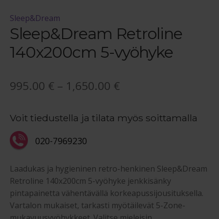
Sleep&Dream
Sleep&Dream Retroline
140x200cm 5-vyöhyke
Hintaluokka:
995.00
€
–
1,650.00
€
995.00 €
Voit tiedustella ja tilata myös soittamalla
-
1,650.00 €
020-7969230
Laadukas ja hygieninen retro-henkinen Sleep&Dream
Retroline 140x200cm 5-vyöhyke jenkkisänky
pintapainetta vähentävällä korkeapussijousituksella.
Vartalon mukaiset, tarkasti myötäilevät 5-Zone-
mukavuusvyöhykkeet. Valitse mieleisin