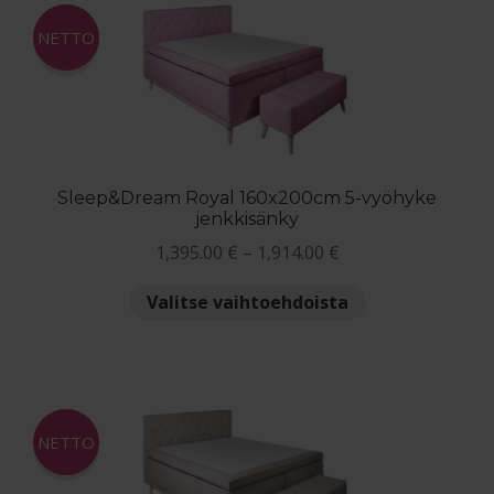
Maksuehdot
NETTO
Blogi – Jenkkisänky
Sleep&Dream Royal 160x200cm 5-vyöhyke
jenkkisänky
Hintaluokka:
1,395.00
€
–
1,914.00
€
1,395.00 €
Tällä
Valitse vaihtoehdoista
-
tuotteella
1,914.00 €
on
useampi
muunnelma.
Voit
NETTO
tehdä
valinnat