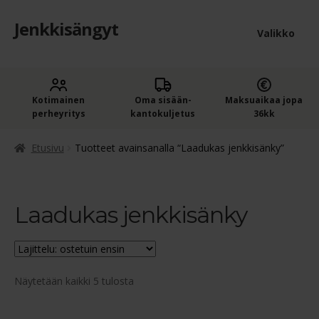
Jenkkisängyt
Siirry
Siirry
Valikko
navigointiin
sisältöön
Etusivu
Laaje
Kotimainen
Oma sisään­
Maksuaikaa jopa
Jenkkisängyt
perheyritys
kantokuljetus
36kk
alem
Laaje
Oheistuotteet
tason
Etusivu
Tuotteet avainsanalla “Laadukas jenkkisänky”
alem
valik
Ostoskori
tason
valik
Laadukas jenkkisänky
Kassa
Jenkkisängyn ostajan opas
Suosituimmat
Näytetään kaikki 5 tulosta
Yleiset ehdot
ensin