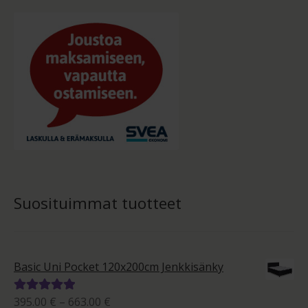
Suosituimmat tuotteet
Basic Uni Pocket 120x200cm Jenkkisänky
Hintaluokka:
395.00
€
–
663.00
€
Arvostelu