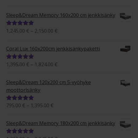
395.00 €
tuotteesta:
-
5.00
/ 5
Sleep&Dream Memory 160x200 cm jenkkisänky
663.00 €
Hintaluokka:
1,245.00
€
–
2,150.00
€
Arvostelu
1,245.00 €
tuotteesta:
-
5.00
/ 5
Coral Lux 160x200cm jenkkisänkypaketti
2,150.00 €
Hintaluokka:
1,395.00
€
–
1,824.00
€
Arvostelu
1,395.00 €
tuotteesta:
-
5.00
/ 5
Sleep&Dream 120x200 cm 5-vyöhyke
1,824.00 €
moottorisänky
Hintaluokka:
795.00
€
–
1,395.00
€
Arvostelu
795.00 €
tuotteesta:
-
5.00
/ 5
Sleep&Dream Memory 180x200 cm jenkkisänky
1,395.00 €