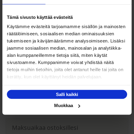
Puh. 020-7969230
Puh. (08) 627 266
Tämä sivusto käyttää evästeitä
Ota yhteyttä
Käytämme evästeitä tarjoamamme sisällön ja mainosten
räätälöimiseen, sosiaalisen median ominaisuuksien
tukemiseen ja kävijämäärämme analysoimiseen. Lisäksi
jaamme sosiaalisen median, mainosalan ja analytiikka-
alan kumppaneillemme tietoja siitä, miten käytät
Sängyn ostajan opas
sivustoamme. Kumppanimme voivat yhdistää näitä
tietoja muihin tietoihin, joita olet antanut heille tai joita on
Lue osto-oppaastamme miten valitset sinulle soveltuvan
kerätty, kun olet käyttänyt heidän palvelujaan.
jenkkisängyn ja patjan.
Salli kaikki
Ostajan opas
Muokkaa
Maksuaikaa ostoksillesi