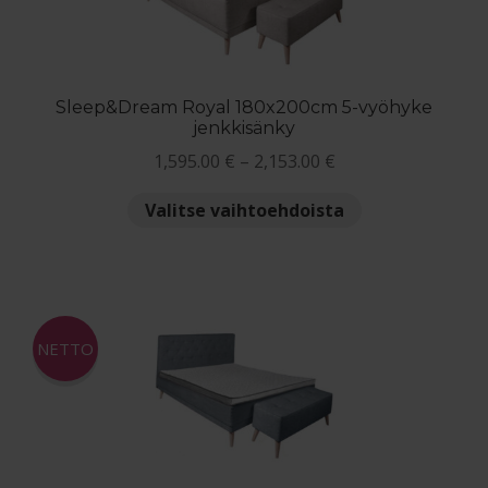
tuotteen
sivulla.
Sleep&Dream Royal 180x200cm 5-vyöhyke
jenkkisänky
Hintaluokka:
1,595.00
€
–
2,153.00
€
1,595.00 €
Tällä
Valitse vaihtoehdoista
-
tuotteella
2,153.00 €
on
useampi
muunnelma.
Voit
NETTO
tehdä
valinnat
tuotteen
sivulla.