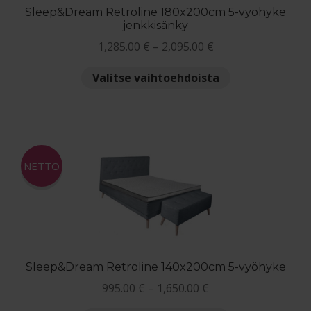
Sleep&Dream Retroline 180x200cm 5-vyöhyke
jenkkisänky
Hintaluokka:
1,285.00
€
–
2,095.00
€
1,285.00 €
Tällä
Valitse vaihtoehdoista
-
tuotteella
2,095.00 €
on
useampi
muunnelma.
Voit
NETTO
tehdä
valinnat
tuotteen
sivulla.
Sleep&Dream Retroline 140x200cm 5-vyöhyke
Hintaluokka:
995.00
€
–
1,650.00
€
995.00 €