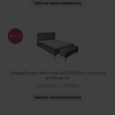
Tällä
Valitse vaihtoehdoista
-
tuotteella
1,650.00 €
on
useampi
muunnelma.
Voit
NETTO
tehdä
valinnat
tuotteen
sivulla.
Sleep&Dream Retroline 160x200cm 5-vyöhyke
jenkkisänky
Hintaluokka:
1,230.00
€
–
1,795.00
€
1,230.00 €
Tällä
Valitse vaihtoehdoista
-
tuotteella
1,795.00 €
on