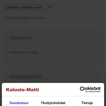
useampi
muunnelma.
Voit
Suosituimmat
tehdä
Näytetään kaikki 5 tulosta
ensin
valinnat
tuotteen
sivulla.
Ostoskori
Ostoskori on tyhjä.
Asiakaspalvelu
Ota yhteyttä asiakaspalveluumme tuotteisiimme
liittyvissä asioissa.
Suostumus
Yksityiskohdat
Tietoja
info@kaluste-matti.fi