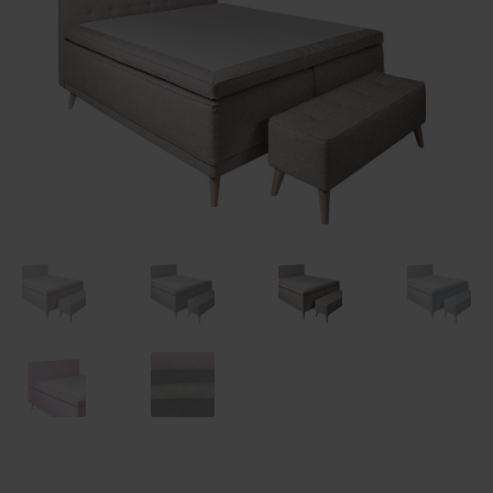
Maksuehdot
Blogi – Jenkkisänky