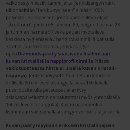
valkopesty massiivitammi jalka. Jenkkisängyn värit
ulkonäöltään ”farkku-tyyliseen” sileään 100%
polyester-kankaaseen, jossa upea hillityn elävä
”struktuuri”: pinkki 66, sininen 89, beigen harmaa 23
ja tumman harmaa 97 sekä patjan myötäilevä
keskiosa hygienisellä / hengittävämmällä paksulla
Stretch-joustokankaalla. Jenkkisängyn
upea
Diamonds-pääty saatavana lisähintaan
kuvan kristallisilla nappiprofiloinnilla
(tässä
vakiotuotteessa hinta ei sisällä kuvan kristalli-
nappeja)
. Jenkkisänkysetti toimitetaan kahdella
erillisillä 80 cm leveillä sängyillä sekä 160 levellä
pussijousitetulla petauspatjalla (kysy
asiakaspalvelustamme halutettasi myös yhtenäisellä
160cm leveällä rungolla). Kuvan päätypenkki
lisähintaan valitsemallasi sängyn verhoilulla ja värillä.
Kuvan pääty myydään erikseen kristallinapein