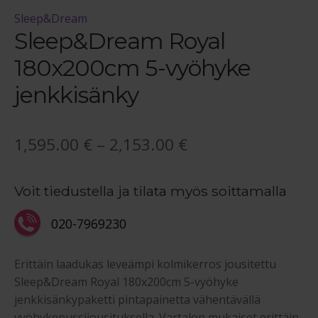
Sleep&Dream
Sleep&Dream Royal
180x200cm 5-vyöhyke
jenkkisänky
Hintaluokka:
1,595.00
€
–
2,153.00
€
1,595.00 €
Voit tiedustella ja tilata myös soittamalla
-
2,153.00 €
020-7969230
Erittäin laadukas leveämpi kolmikerros jousitettu
Sleep&Dream Royal 180x200cm 5-vyöhyke
jenkkisänkypaketti pintapainetta vähentävällä
vyöhykepussijousituksella. Vartalon mukaiset erittäin