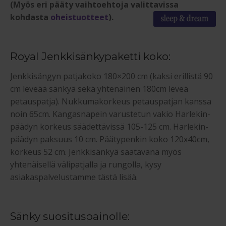
(Myös eri pääty vaihtoehtoja valittavissa
kohdasta
oheistuotteet
).
Royal Jenkkisänkypaketti koko:
Jenkkisängyn patjakoko 180×200 cm (kaksi erillistä 90
cm leveää sänkyä sekä yhtenäinen 180cm leveä
petauspatja). Nukkumakorkeus petauspatjan kanssa
noin 65cm. Kangasnapein varustetun vakio Harlekin-
päädyn korkeus säädettävissä 105-125 cm. Harlekin-
päädyn paksuus 10 cm. Päätypenkin koko 120x40cm,
korkeus 52 cm. Jenkkisänkyä saatavana myös
yhtenäisellä välipatjalla ja rungolla, kysy
asiakaspalvelustamme tästä lisää.
Sänky suosituspainolle: