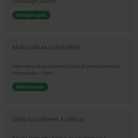
jenkkisängyn ja patjan.
Ostajan opas
Maksuaikaa ostoksillesi
Saat maksuaikaa ostoksillesi jopa 30 päivää tai erissä
osamaksulla 3-36kk.
Maksutavat
Oma turvallinen kuljetus
Kaluste-Matin oma kuljetus on turvallinen tapa