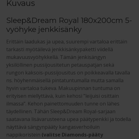
Kuvaus
Sleep&Dream Royal 180x200cm 5-
vyöhyke jenkkisänky
Erittäin laadukas ja upea, suurempi vartaloa erittäin
tarkasti myötäilevä jenkkisänkypaketti viidellä
mukavuusvyöhykkellä. Tämän jenkisängyn
yksilöllinen pussijousitetun petauspatjan sekä
rungon kaksois-pussijousitus on poikkeavalla tavalla
ns. höyhenmäisellä pintatuntumalla mutta samalla
hyvin vartaloa tukeva. Makuupinnan tuntuma on
erityisen miellyttävä, kuin kehosi ”leijuisi osittain
ilmassa”. Kehon painettomuuden tunne on lähes
täydellinen. Tähän Sleep&Dream Royal-sarjaan
saatavana lisävarusteena upea päätypenkki ja todella
näyttävä sängynpääty kangasverhoiluin
nappikoristein
(valitse Diamonds-pääty