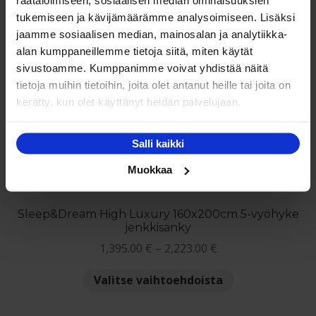
räätälöimiseen, sosiaalisen median ominaisuuksien
-Styleline
tukemiseen ja kävijämäärämme analysoimiseen. Lisäksi
jaamme sosiaalisen median, mainosalan ja analytiikka-
Saatat myös pitää...
alan kumppaneillemme tietoja siitä, miten käytät
sivustoamme. Kumppanimme voivat yhdistää näitä
tietoja muihin tietoihin, joita olet antanut heille tai joita on
kerätty, kun olet käyttänyt heidän palvelujaan.
NETTO
Salli kaikki
Muokkaa
Sleep&Dream High Luxury 160x200cm 5-vyöhyke
jenkkisänky
Hintaluokka:
1,395.00
€
–
2,223.00
€
1,395.00 €
Tällä
Valitse vaihtoehdoista
-
tuotteella
2,223.00 €
on