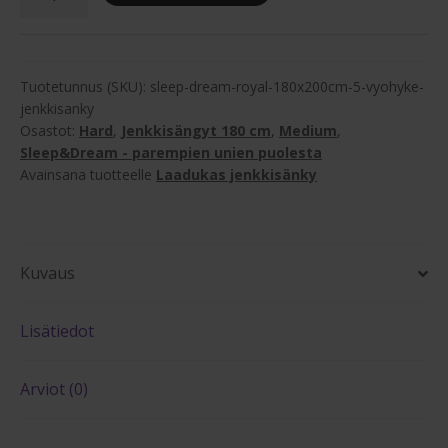
Royal
2,985.00 €.
1,595.00 €.
180x200cm
5-
vyöhyke
Tuotetunnus (SKU):
sleep-dream-royal-180x200cm-5-vyohyke-
jenkkisänky
jenkkisanky
Osastot:
Hard
,
Jenkkisängyt 180 cm
,
Medium
,
määrä
Sleep&Dream - parempien unien puolesta
Avainsana tuotteelle
Laadukas jenkkisänky
Kuvaus
Lisätiedot
Arviot (0)