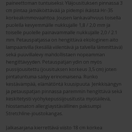
paineettoman tuntuiseksi. Yläjousituksen pinnassa 3
cm pintaa jämäköittävää ja pidempi ikäistä Hr-35
korkeakimmovaahtoa. Jousen lankavahvuus toisella
puolella kevyemmälle nukkujalle 1,8 / 2,0 mm ja
toiselle puolelle painavammalle nukkujalle 2,0 / 2.1
mm. Petauspatjassa on hengittävä ekologinen aito
lampaanvilla (kesällä viilentävä ja talvella lämmittävä)
sekä puuvillalevy mahdollistaen nopeamman
hengittävyyden. Petauspatjan ydin on myös
pussijousitettu (jousituksen korkeus 3,5 cm) joten
pintatuntuma säilyy erinomaisena. Runko
kestävämpää, elämätöntä kuusipuuta. Jenkkisängyn
ja petauspatjan pinnassa paremmin hengittävä sekä
keskitetysti vyöhykepussijousitusta myötäilevä,
hiostamaton allergiaystävällinen paksumpi
Stretchline-joustokangas.
Jalkasarjana kierrettävä viisto 18 cm korkea