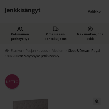
Jenkkisängyt
Siirry
Siirry
Valikko
navigointiin
sisältöön
Etusivu
Laaje
Kotimainen
Oma sisään­
Maksuaikaa jopa
Jenkkisängyt
perheyritys
kantokuljetus
36kk
alem
Laaje
Oheistuotteet
tason
Etusivu
Patjan kovuus
Medium
Sleep&Dream Royal
alem
180x200cm 5-vyöhyke jenkkisänky
valik
Ostoskori
tason
valik
Kassa
NETTO
Jenkkisängyn ostajan opas
Yleiset ehdot