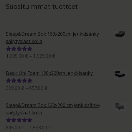
Suosituimmat tuotteet
Sleep&Dream Box 160x200cm jenkkisänky
säilytyslaatikolla
Hintaluokka:
1,095.00
€
–
1,929.00
€
Arvostelu
1,095.00 €
tuotteesta:
-
5.00
/ 5
Basic Uni Foam 120x200cm Jenkkisänky
1,929.00 €
Hintaluokka:
399.00
€
–
657.00
€
Arvostelu
399.00 €
tuotteesta:
-
5.00
/ 5
Sleep&Dream Box 120x200 cm jenkkisänky
657.00 €
säilytyslaatikolla
Hintaluokka:
895.00
€
–
1,533.00
€
Arvostelu