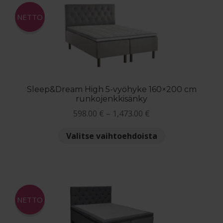
muunnelma.
Voit
NETTO
tehdä
valinnat
tuotteen
sivulla.
Sleep&Dream High 5-vyöhyke 160×200 cm
runkojenkkisänky
Hintaluokka:
598.00
€
–
1,473.00
€
598.00 €
Tällä
Valitse vaihtoehdoista
-
tuotteella
1,473.00 €
on
useampi
muunnelma.
Voit
NETTO
tehdä
valinnat