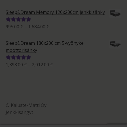
895.00 €
tuotteesta:
-
5.00
/ 5
Sleep&Dream Memory 120x200cm jenkkisänky
1,533.00 €
Hintaluokka:
995.00
€
–
1,684.00
€
Arvostelu
995.00 €
tuotteesta:
-
5.00
/ 5
Sleep&Dream 180x200 cm 5-vyöhyke
1,684.00 €
moottorisänky
Hintaluokka:
1,398.00
€
–
2,012.00
€
Arvostelu
1,398.00 €
tuotteesta:
-
5.00
/ 5
2,012.00 €
© Kaluste-Matti Oy
Jenkkisängyt