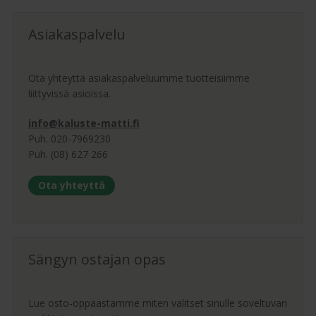
Asiakaspalvelu
Ota yhteyttä asiakaspalveluumme tuotteisiimme
liittyvissä asioissa.
info@kaluste-matti.fi
Puh. 020-7969230
Puh. (08) 627 266
Ota yhteyttä
Sängyn ostajan opas
Lue osto-oppaastamme miten valitset sinulle soveltuvan