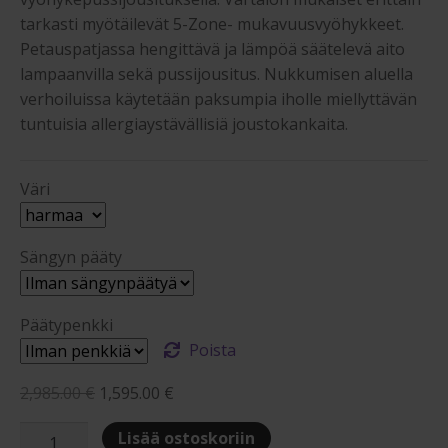
tarkasti myötäilevät 5-Zone- mukavuusvyöhykkeet.
Petauspatjassa hengittävä ja lämpöä säätelevä aito
lampaanvilla sekä pussijousitus. Nukkumisen aluella
verhoiluissa käytetään paksumpia iholle miellyttävän
tuntuisia allergiaystävällisiä joustokankaita.
Väri
Sängyn pääty
Päätypenkki
Poista
Alkuperäinen
Nykyinen
2,985.00
€
1,595.00
€
hinta
hinta
Sleep&Dream
Lisää ostoskoriin
oli:
on: