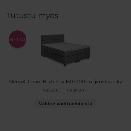
useampi
muunnelma.
Tutustu myös
Voit
tehdä
valinnat
NETTO
tuotteen
sivulla.
Sleep&Dream High-Lux 160×200 cm jenkkisänky
Hintaluokka:
995.00
€
–
1,900.00
€
995.00 €
Tällä
Valitse vaihtoehdoista
-
tuotteella
1,900.00 €
on
useampi