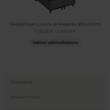
tuotteen
sivulla.
Sleep&Dream Luxury-jenkkisänky 180x200cm
Hintaluokka:
1,180.00
€
–
2,039.00
€
1,180.00 €
Tällä
Valitse vaihtoehdoista
-
tuotteella
2,039.00 €
on
useampi
muunnelma.
Voit
tehdä
Ostoskori
valinnat
tuotteen
sivulla.
Ostoskori on tyhjä.