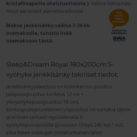
kristallinapeilla
oheistuotteista
)
. Valitse haluamasi
muut varusteet alasvetovalikosta.
Maksa jenkkisänky vaikka 3-36 kk
osamaksulla, tutustu lisää
osamaksuun
tästä
.
Sleep&Dream Royal 180x200cm 5-
vyöhyke jenkkisänky tekniset tiedot:
Jenkkisänkypaketissa on kolmikerros-jousitus
(alapussijousitus korkeus 12 cm +
ylävyöhykepussijousitus 16 cm),
korkeapussijousitteinen yläjousitus on vartaloa täysin
ja erittäin tarkasti myötäilevällä 5-
vyöhykepussijousilla (jousiston tiheys 245 kpl / m2)
joka tekee nukkujan pintatuntuman lähes