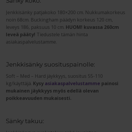
Sänky koko:
Jenkkisänky patjakoko 180×200 cm. Nukkumakorkeus
noin 68cm. Buckingham päädyn korkeus 120 cm,
leveys 186, paksuus 10 cm.
HUOM! kuvassa 260cm
leveä pääty!
Tiedustele tämän hinta
asiakaspalvelustamme.
Jenkkisänky suosituspainolle:
Soft – Med – Hard jäykkyys, suositus 55-110
kg/käyttäjä.
Kysy
asiakaspalvelustamme
painosi
mukainen jäykkyys myös edellä olevan
poikkeavuuden mukaisesti.
Sänky takuu: