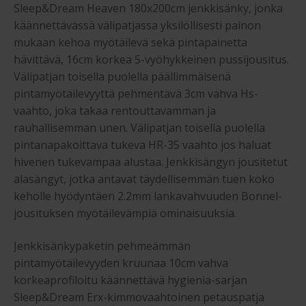
Sleep&Dream Heaven 180x200cm jenkkisänky, jonka
käännettävässä välipatjassa yksilöllisesti painon
mukaan kehoa myötäilevä sekä pintapainetta
hävittävä, 16cm korkea 5-vyöhykkeinen pussijousitus.
Välipatjan toisella puolella päällimmäisenä
pintamyötäilevyyttä pehmentävä 3cm vahva Hs-
vaahto, joka takaa rentouttavamman ja
rauhallisemman unen. Välipatjan toisella puolella
pintanapakoittava tukeva HR-35 vaahto jos haluat
hivenen tukevampaa alustaa. Jenkkisängyn jousitetut
alasängyt, jotka antavat täydellisemmän tuen koko
keholle hyödyntäen 2.2mm lankavahvuuden Bonnel-
jousituksen myötäilevämpiä ominaisuuksia.
Jenkkisänkypaketin pehmeämmän
pintamyötäilevyyden kruunaa 10cm vahva
korkeaprofiloitu käännettävä hygienia-sarjan
Sleep&Dream Erx-kimmovaahtoinen petauspatja