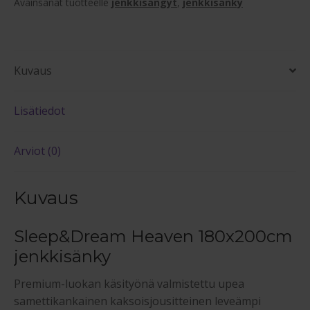
Avainsanat tuotteelle
jenkkisängyt
,
jenkkisänky
Kuvaus
Lisätiedot
Arviot (0)
Kuvaus
Sleep&Dream Heaven 180x200cm
jenkkisänky
Premium-luokan käsityönä valmistettu upea
samettikankainen kaksoisjousitteinen leveämpi