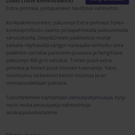
Luxus (10cm Kimmovaahto)
:
Extra-pehmeä, pintapaineen hävittävä vaihtoehto.
Korkeakimmoinnen, paksumpi Extra-pehmeä Stylex-
korkeaprofiloitu vaahto pintapehmeällä paksummalla
vanutuksella, Sleep&Dream päällisessä reunat
samalla näyttävällä sängyn kankaalla verhoiltu sekä
päällinen vartaloa paremmin joustava ja hengittävä
paksumpi 400 gr:n vanutus. Toinen puoli extra-
pehmeä ja toinen puoli hivenen tukevampi. Vanu
muotoutuu tarkemmin kehon muotoja ja on
ominaisuudeltaan painuva.
Suosittelemme käyttämään
petauspatjansuojia
. Kysy
myös muita petauspatja vaihtoehtoja
asiakaspalvelustamme.