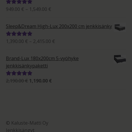
Hintaluokka:
949.00
€
–
1,549.00
€
Arvostelu
949.00 €
tuotteesta:
-
5.00
/ 5
Sleep&Dream High-Lux 200x200 cm jenkkisänky
1,549.00 €
Hintaluokka:
1,390.00
€
–
2,415.00
€
Arvostelu
1,390.00 €
tuotteesta:
-
5.00
/ 5
Brand-Lux 180x200cm 5-vyöhyke
2,415.00 €
jenkkisänkypaketti
Alkuperäinen
Nykyinen
2,190.00
€
1,190.00
€
Arvostelu
hinta
hinta
tuotteesta:
oli:
on:
5.00
/ 5
2,190.00 €.
1,190.00 €.
© Kaluste-Matti Oy
Jenkkisängyt