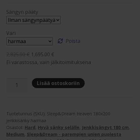
Sängyn pääty
Väri
Poista
Alkuperäinen
Nykyinen
2,825.00
€
1,695.00
€
hinta
hinta
Ei varastossa, vain jälkitoimituksena
oli:
on:
2,825.00 €.
1,695.00 €.
Sleep&Dream
Lisää ostoskoriin
Heaven
180x200
jenkkisänky
määrä
Tuotetunnus (SKU):
Sleep&Dream Heaven 180x200
jenkkisänky harmaa
Osastot:
Hard
,
Hyvä sänky selälle
,
Jenkkisängyt 180 cm
,
Medium
,
Sleep&Dream - parempien unien puolesta