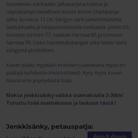
huonekalu-kankaalla. Jalkasarjana tukeva ja
näyttävämpi metallinen musta-kromi Shampanja-
jalka, korkeus 12 cm. Sängyn värit samettimaisella
laadukkaalla ja helppohoitoisella kankaalla: pinkki 63,
tumman sininen 77, vaalean harmaa 85 ja tumman
harmaa 95. Upea huonekalukangas joka tekee tästä
sängystä yksilöllisen.
Kuvan pääty myydään erikseen (saatavana myös eri
päätyjä kohdasta
oheistuotteet
). Kysy myös kuvan
lisävaruste yöpöydästä lisää.
Maksa jenkkisänky vaikka osamaksulla 3-36kk!
Tutustu lisää osamaksuun ja laskuun
tästä !
Jenkkisänky, petauspatja: