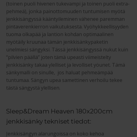
(toinen puoli hivenen tukevampi ja toinen puoli extra-
pehmeä), jonka painottomuuden tuntumisen myötä
jenkkisängyssä kääntyileminen vähenee paremman
pintaverenkierron vaikutuksesta. Vyöhykkeellisyyden
tuoma olkapää ja lantion kohdan optimaalinen
myötäily kruunaa tämän jenkkisänkypaketin
unelmiesi sängyksi. Tässä jenkkisängyssä nukut kuin
“pilvien päällä” joten tämä upeasti viimeistelty
jenkkisänky takaa ylelliset ja levolliset yöunet. Tämä
sänkymalli on sinulle, jos haluat pehmeämpää
tuntumaa. Sängyn upea samettinen verhoilu tekee
tästä sängystä ylellisen.
Sleep&Dream Heaven 180x200cm
jenkkisänky tekniset tiedot:
Jenkkisängyn alarungoissa on koko kehoa