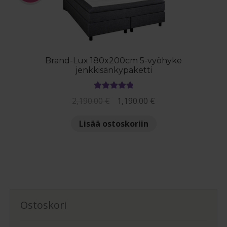
valinnat
tuotteen
sivulla.
Brand-Lux 180x200cm 5-vyöhyke
jenkkisänkypaketti
Arvostelu
Alkuperäinen
Nykyinen
2,190.00
€
1,190.00
€
tuotteesta:
hinta
hinta
5.00
/ 5
Lisää ostoskoriin
oli:
on:
2,190.00 €.
1,190.00 €.
Ostoskori