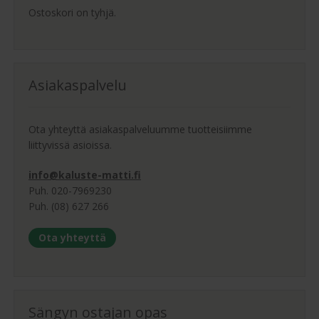
Ostoskori on tyhjä.
Asiakaspalvelu
Ota yhteyttä asiakaspalveluumme tuotteisiimme
liittyvissä asioissa.
info@kaluste-matti.fi
Puh. 020-7969230
Puh. (08) 627 266
Ota yhteyttä
Sängyn ostajan opas