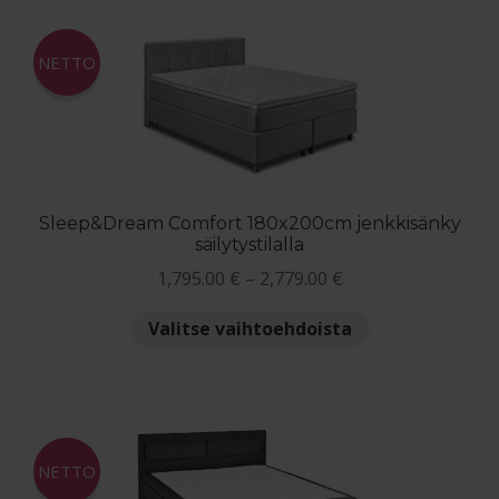
muunnelma.
Voit
NETTO
tehdä
valinnat
tuotteen
sivulla.
Sleep&Dream Comfort 180x200cm jenkkisänky
säilytystilalla
Hintaluokka:
1,795.00
€
–
2,779.00
€
1,795.00 €
Tällä
Valitse vaihtoehdoista
-
tuotteella
2,779.00 €
on
useampi
muunnelma.
Voit
NETTO
tehdä