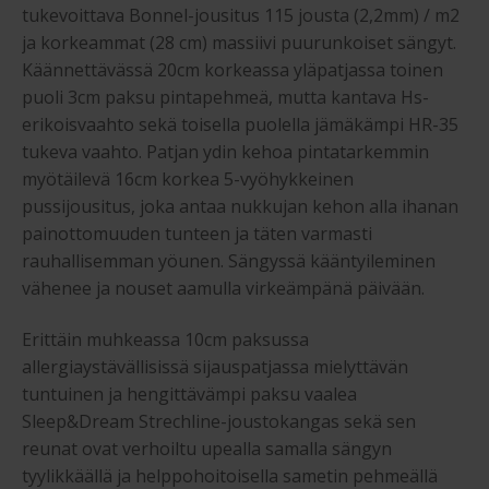
tukevoittava Bonnel-jousitus 115 jousta (2,2mm) / m2
ja korkeammat (28 cm) massiivi puurunkoiset sängyt.
Käännettävässä 20cm korkeassa yläpatjassa toinen
puoli 3cm paksu pintapehmeä, mutta kantava Hs-
erikoisvaahto sekä toisella puolella jämäkämpi HR-35
tukeva vaahto. Patjan ydin kehoa pintatarkemmin
myötäilevä 16cm korkea 5-vyöhykkeinen
pussijousitus, joka antaa nukkujan kehon alla ihanan
painottomuuden tunteen ja täten varmasti
rauhallisemman yöunen. Sängyssä kääntyileminen
vähenee ja nouset aamulla virkeämpänä päivään.
Erittäin muhkeassa 10cm paksussa
allergiaystävällisissä sijauspatjassa mielyttävän
tuntuinen ja hengittävämpi paksu vaalea
Sleep&Dream Strechline-joustokangas sekä sen
reunat ovat verhoiltu upealla samalla sängyn
tyylikkäällä ja helppohoitoisella sametin pehmeällä