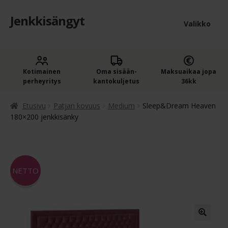
Jenkkisängyt
Siirry
Siirry
Valikko
navigointiin
sisältöön
Etusivu
Laaje
Kotimainen
Oma sisään­
Maksuaikaa jopa
Jenkkisängyt
perheyritys
kantokuljetus
36kk
alem
Laaje
Oheistuotteet
tason
Etusivu
Patjan kovuus
Medium
Sleep&Dream Heaven
alem
180×200 jenkkisänky
valik
Ostoskori
tason
valik
Kassa
NETTO
Jenkkisängyn ostajan opas
Yleiset ehdot