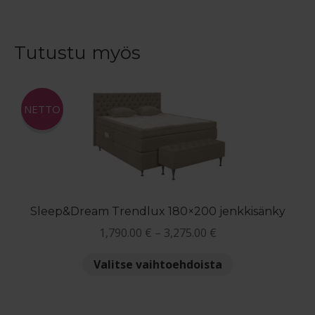
1,995.00 €
on
useampi
muunnelma.
Tutustu myös
Voit
tehdä
valinnat
NETTO
tuotteen
sivulla.
Sleep&Dream Trendlux 180×200 jenkkisänky
Hintaluokka:
1,790.00
€
–
3,275.00
€
1,790.00 €
Tällä
Valitse vaihtoehdoista
-
tuotteella
3,275.00 €
on
useampi