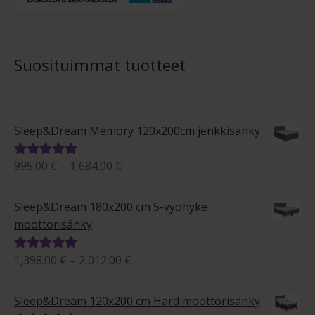
Suosituimmat tuotteet
Sleep&Dream Memory 120x200cm jenkkisänky
Hintaluokka:
995.00
€
–
1,684.00
€
Arvostelu
995.00 €
tuotteesta:
-
5.00
/ 5
Sleep&Dream 180x200 cm 5-vyöhyke
1,684.00 €
moottorisänky
Hintaluokka:
1,398.00
€
–
2,012.00
€
Arvostelu
1,398.00 €
tuotteesta:
-
5.00
/ 5
Sleep&Dream 120x200 cm Hard moottorisänky
2,012.00 €