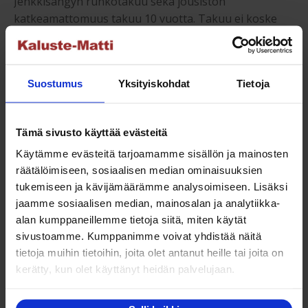
Jenkkisängyn runkotakuu sekä jousiston
katkeamattomuus takuu 10 vuotta. Takuu ei koske
käytön aiheuttamaa normaalia painumista.
Jenkkisängyt edullisesti netistä vaikka
Suostumus
Yksityiskohdat
Tietoja
osamaksulla 3-36kk, nyt tämä Premium-mallin
jenkkisänky huippuhintaan!
Tämä sivusto käyttää evästeitä
Saatat myös pitää...
Käytämme evästeitä tarjoamamme sisällön ja mainosten
räätälöimiseen, sosiaalisen median ominaisuuksien
tukemiseen ja kävijämäärämme analysoimiseen. Lisäksi
jaamme sosiaalisen median, mainosalan ja analytiikka-
NETTO
alan kumppaneillemme tietoja siitä, miten käytät
sivustoamme. Kumppanimme voivat yhdistää näitä
tietoja muihin tietoihin, joita olet antanut heille tai joita on
kerätty, kun olet käyttänyt heidän palvelujaan.
Sleep&Dream Memory 180×200 cm moottorisänky