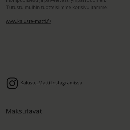
monipuolisesti ja palvelevasti ympäri Suomen.
Tutustu muihin tuotteisiimme kotisivuiltamme:
www.kaluste-matti.fi/
Kaluste-Matti Instagramissa
Maksutavat