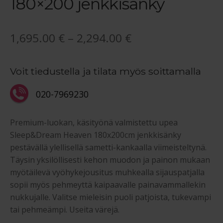
180×200 jenkkisänky
Hintaluokka:
1,695.00
€
–
2,294.00
€
1,695.00 €
Voit tiedustella ja tilata myös soittamalla
-
2,294.00 €
020-7969230
Premium-luokan, käsityönä valmistettu upea
Sleep&Dream Heaven 180x200cm jenkkisänky
pestävällä ylellisellä sametti-kankaalla viimeisteltynä.
Täysin yksilöllisesti kehon muodon ja painon mukaan
myötäilevä vyöhykejousitus muhkealla sijauspatjalla
sopii myös pehmeyttä kaipaavalle painavammallekin
nukkujalle. Valitse mieleisin puoli patjoista, tukevampi
tai pehmeämpi. Useita värejä.