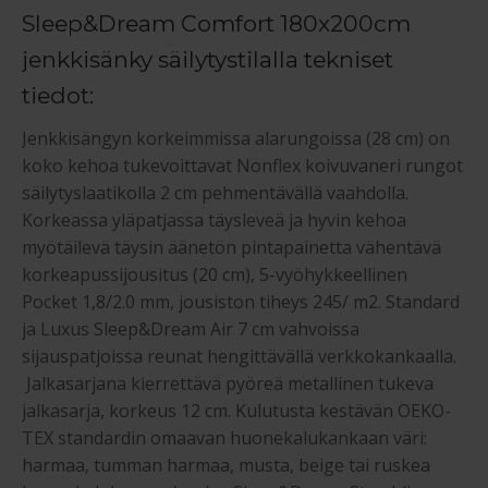
Sleep&Dream Comfort 180x200cm
jenkkisänky säilytystilalla tekniset
tiedot:
Jenkkisängyn korkeimmissa alarungoissa (28 cm) on
koko kehoa tukevoittavat Nonflex koivuvaneri rungot
säilytyslaatikolla 2 cm pehmentävällä vaahdolla.
Korkeassa yläpatjassa täysleveä ja hyvin kehoa
myötäilevä täysin äänetön pintapainetta vähentävä
korkeapussijousitus (20 cm), 5-vyöhykkeellinen
Pocket 1,8/2.0 mm, jousiston tiheys 245/ m2. Standard
ja Luxus Sleep&Dream Air 7 cm vahvoissa
sijauspatjoissa reunat hengittävällä verkkokankaalla.
Jalkasarjana kierrettävä pyöreä metallinen tukeva
jalkasarja, korkeus 12 cm. Kulutusta kestävän OEKO-
TEX standardin omaavan huonekalukankaan väri:
harmaa, tumman harmaa, musta, beige tai ruskea