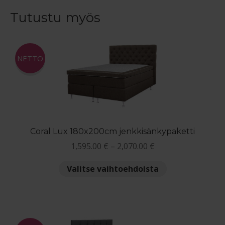
useampi
muunnelma.
Tutustu myös
Voit
tehdä
valinnat
NETTO
tuotteen
sivulla.
Coral Lux 180x200cm jenkkisänkypaketti
Hintaluokka:
1,595.00
€
–
2,070.00
€
1,595.00 €
Tällä
Valitse vaihtoehdoista
-
tuotteella
2,070.00 €
on
useampi
muunnelma.