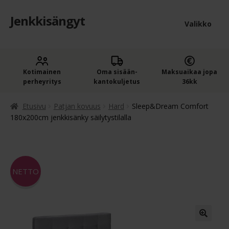
Jenkkisängyt
Siirry
Siirry
Valikko
navigointiin
sisältöön
Etusivu
Laaje
Kotimainen
Oma sisään­
Maksuaikaa jopa
Jenkkisängyt
perheyritys
kantokuljetus
36kk
alem
Laaje
Oheistuotteet
tason
Etusivu
Patjan kovuus
Hard
Sleep&Dream Comfort
alem
180x200cm jenkkisänky säilytystilalla
valik
Ostoskori
tason
valik
Kassa
NETTO
Jenkkisängyn ostajan opas
Yleiset ehdot