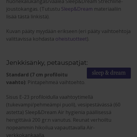
huonekalukangas/vaalea Sleep&Dream Strechline-
joustokangas. (Tutustu
Sleep&Dream
materiaaliin
lisää tästä linkistä).
Kuvan pääty myydään erikseen (eri pääty vaihtoehtoja
valittavissa kohdasta
oheistuotteet
).
Jenkkisänky, petauspatjat:
Standard (7 cm profiloitu
vaahto)
: Pintapehmeä vaihtoehto.
Sisus E-23 profiloidulla vaahtoytimellä
(tukevampi/pehmeämpi puoli), vesipestävässä (60
astetta) Sleep&Dream Air hygienia päällisessä
hengittävä 200 gr:n vanutus. Reunat verhoiltu
nopeammin hikoilua vapauttavalla Air-
verkkokankaalla.