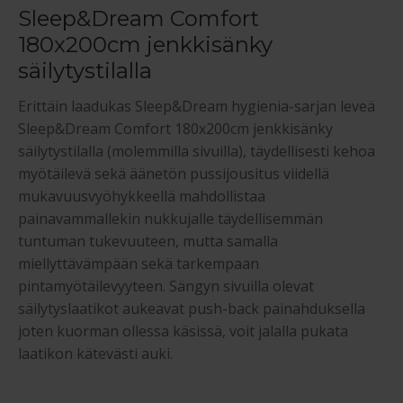
Sleep&Dream Comfort
180x200cm jenkkisänky
säilytystilalla
Erittäin laadukas Sleep&Dream hygienia-sarjan leveä
Sleep&Dream Comfort 180x200cm jenkkisänky
säilytystilalla (molemmilla sivuilla), täydellisesti kehoa
myötäilevä sekä äänetön pussijousitus viidellä
mukavuusvyöhykkeellä mahdollistaa
painavammallekin nukkujalle täydellisemmän
tuntuman tukevuuteen, mutta samalla
miellyttävämpään sekä tarkempaan
pintamyötäilevyyteen. Sängyn sivuilla olevat
säilytyslaatikot aukeavat push-back painahduksella
joten kuorman ollessa käsissä, voit jalalla pukata
laatikon kätevästi auki.