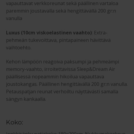
vapauttavat verkkoreunat sekä päällinen vartaloa
paremmin joustavalla sekä hengittävällä 200 gr:n
vanulla
Luxus (10cm viskoelastinen vaahto)
: Extra-
pehmeän tukevoittava, pintapaineen hävittävä
vaihtoehto.
Kehon lämpöön reagoiva paksumpi ja pehmeämpi
memory-vaahto, irroitettavissa Sleep&Dream Air
päällisessä nopeammin hikoilua vapauttava
joustokangas. Päällinen hengittävällä 200 gr:n vanulla.
Petauspatjan reunat verhoiltu näyttävästi samalla
sängyn kankaalla.
Koko: