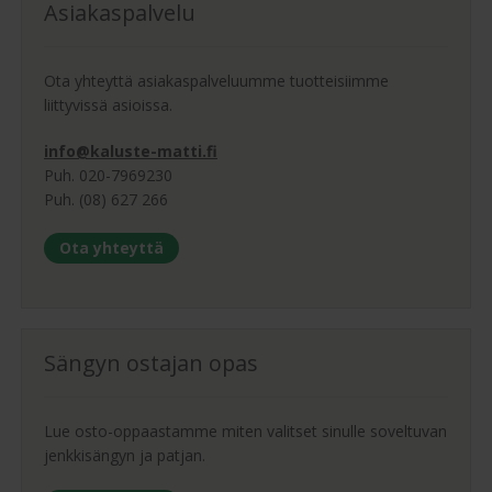
Asiakaspalvelu
Ota yhteyttä asiakaspalveluumme tuotteisiimme
liittyvissä asioissa.
info@kaluste-matti.fi
Puh. 020-7969230
Puh. (08) 627 266
Ota yhteyttä
Sängyn ostajan opas
Lue osto-oppaastamme miten valitset sinulle soveltuvan
jenkkisängyn ja patjan.