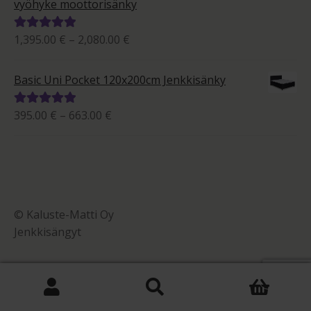
vyöhyke moottorisänky
Hintaluokka:
1,395.00
€
–
2,080.00
€
Arvostelu
1,395.00 €
tuotteesta:
-
5.00
/ 5
Basic Uni Pocket 120x200cm Jenkkisänky
2,080.00 €
Hintaluokka:
395.00
€
–
663.00
€
Arvostelu
395.00 €
tuotteesta:
-
5.00
/ 5
663.00 €
© Kaluste-Matti Oy
Jenkkisängyt
0
Etsi:
Haku