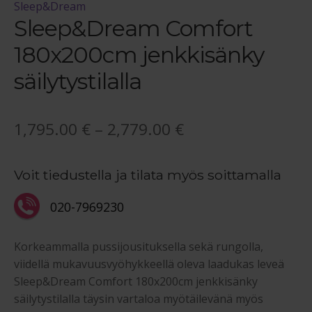
Sleep&Dream
Sleep&Dream Comfort
180x200cm jenkkisänky
säilytystilalla
Hintaluokka:
1,795.00
€
–
2,779.00
€
1,795.00 €
Voit tiedustella ja tilata myös soittamalla
-
2,779.00 €
020-7969230
Korkeammalla pussijousituksella sekä rungolla,
viidellä mukavuusvyöhykkeellä oleva laadukas leveä
Sleep&Dream Comfort 180x200cm jenkkisänky
säilytystilalla täysin vartaloa myötäilevänä myös