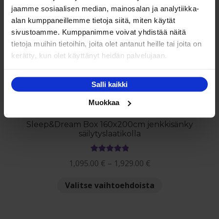
jaamme sosiaalisen median, mainosalan ja analytiikka-
Saatat myös pitää...
alan kumppaneillemme tietoja siitä, miten käytät
sivustoamme. Kumppanimme voivat yhdistää näitä
tietoja muihin tietoihin, joita olet antanut heille tai joita on
NETTO
kerätty, kun olet käyttänyt heidän palvelujaan.
Salli kaikki
Muokkaa
Sleep&Dream Box 160x200cm jenkkisänky
säilytyslaatikolla
Arvostelu
Hintaluokka:
1,095.00
€
–
1,929.00
€
tuotteesta:
1,095.00 €
5.00
/ 5
Tällä
Valitse vaihtoehdoista
-
tuotteella
1,929.00 €
on