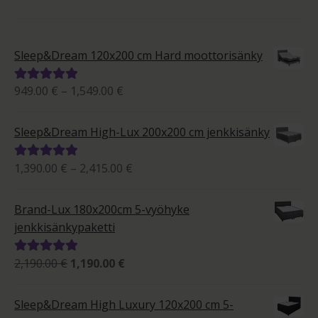
Sleep&Dream 120x200 cm Hard moottorisänky
Hintaluokka:
949.00
€
–
1,549.00
€
Arvostelu
949.00 €
tuotteesta:
-
5.00
/ 5
Sleep&Dream High-Lux 200x200 cm jenkkisänky
1,549.00 €
Hintaluokka:
1,390.00
€
–
2,415.00
€
Arvostelu
1,390.00 €
tuotteesta:
-
5.00
/ 5
Brand-Lux 180x200cm 5-vyöhyke
2,415.00 €
jenkkisänkypaketti
Alkuperäinen
Nykyinen
2,190.00
€
1,190.00
€
Arvostelu
hinta
hinta
tuotteesta:
oli:
on:
5.00
/ 5
Sleep&Dream High Luxury 120x200 cm 5-
2,190.00 €.
1,190.00 €.