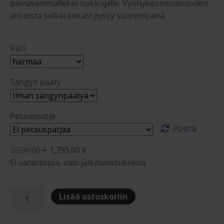
painavammallekin nukkujalle. Vyöhykeominaisuuden
ansiosta selkärankasi pysyy suorempana.
Väri
Sängyn pääty
Petauspatja
Poista
Alkuperäinen
Nykyinen
3,590.00
€
1,795.00
€
hinta
hinta
Ei varastossa, vain jälkitoimituksena
oli:
on:
3,590.00 €.
1,795.00 €.
Sleep&Dream
Lisää ostoskoriin
Comfort
180x200cm