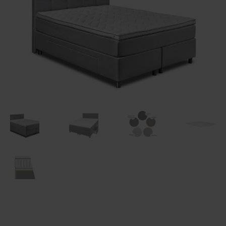
Maksuehdot
Blogi – Jenkkisänky