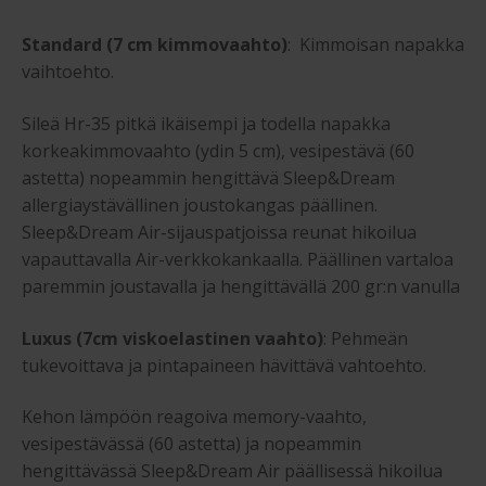
Standard (7 cm kimmovaahto)
: Kimmoisan napakka
vaihtoehto.
Sileä Hr-35 pitkä ikäisempi ja todella napakka
korkeakimmovaahto (ydin 5 cm), vesipestävä (60
astetta) nopeammin hengittävä Sleep&Dream
allergiaystävällinen joustokangas päällinen.
Sleep&Dream Air-sijauspatjoissa reunat hikoilua
vapauttavalla Air-verkkokankaalla. Päällinen vartaloa
paremmin joustavalla ja hengittävällä 200 gr:n vanulla
Luxus (7cm viskoelastinen vaahto)
: Pehmeän
tukevoittava ja pintapaineen hävittävä vahtoehto.
Kehon lämpöön reagoiva memory-vaahto,
vesipestävässä (60 astetta) ja nopeammin
hengittävässä Sleep&Dream Air päällisessä hikoilua