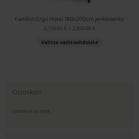
sivulla.
Familon Ergo Hotel 180x200cm jenkkisänky
Hintaluokka:
2,150.00
€
–
2,850.00
€
2,150.00 €
Tällä
Valitse vaihtoehdoista
-
tuotteella
2,850.00 €
on
useampi
muunnelma.
Voit
tehdä
Ostoskori
valinnat
tuotteen
sivulla.
Ostoskori on tyhjä.