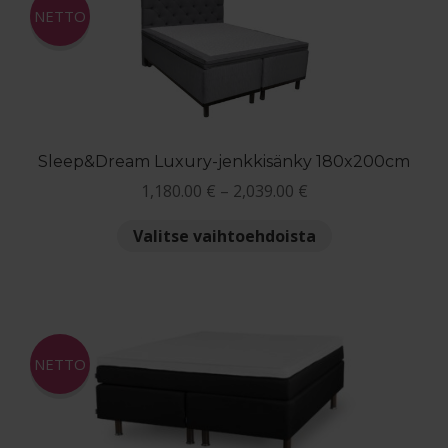
Voit
NETTO
tehdä
valinnat
tuotteen
sivulla.
Sleep&Dream Luxury-jenkkisänky 180x200cm
Hintaluokka:
1,180.00
€
–
2,039.00
€
1,180.00 €
Tällä
Valitse vaihtoehdoista
-
tuotteella
2,039.00 €
on
useampi
muunnelma.
Voit
NETTO
tehdä
valinnat
tuotteen