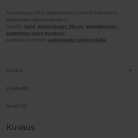
jenkkisänky
säilytystilalla
Tuotetunnus (SKU):
Sleep&Dream-Comfort-160x200cm-
määrä
jenkkisänky-säilytyslaatikolla-1
Osastot:
Hard
,
Jenkkisängyt 180 cm
,
Sleep&Dream -
parempien unien puolesta
Avainsana tuotteelle
jenkkisänky säilytystilalla
Kuvaus
Lisätiedot
Arviot (0)
Kuvaus