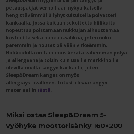
Sleep&Dream hygienia-sarjan sängyt ja
petauspatjat verhoillaan nykyaikaisella
hengittävämmällä lyhytkuituisella polyesteri-
kankaalla, jossa kuituun sekoitettu hiilikuitu
nopeuttaa poistamaan nukkujan aiheuttamaa
kosteutta sekä hankaussähköä, joten nukut
paremmin ja nouset päivään virkeämmin.
Hiilikuidulla on taipumus kerätä vähemmän pölyä
ja allergeeneja toisin kuin useilla markkinoilla
olevilla muilla sängyn kankailla, joten
Sleep&Dream kangas on myös
allergiaystävällinen. Tutustu lisää sängyn
materiaaliin
tästä
.
Miksi ostaa Sleep&Dream 5-
vyöhyke moottorisänky 160×200