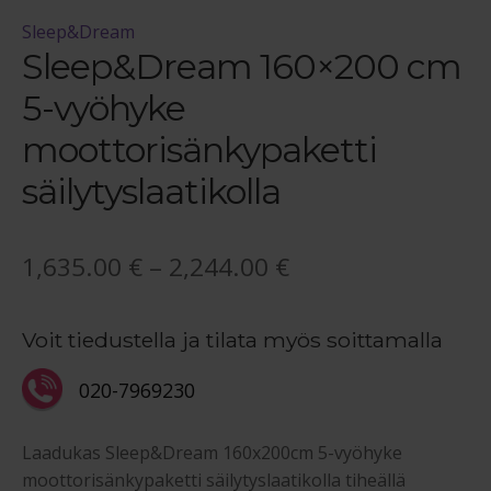
Sleep&Dream
Sleep&Dream 160×200 cm
5-vyöhyke
moottorisänkypaketti
säilytyslaatikolla
Hintaluokka:
1,635.00
€
–
2,244.00
€
1,635.00 €
Voit tiedustella ja tilata myös soittamalla
-
2,244.00 €
020-7969230
Laadukas Sleep&Dream 160x200cm 5-vyöhyke
moottorisänkypaketti säilytyslaatikolla tiheällä