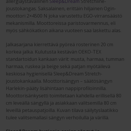
allergiaystävällinen
Sleep&Dream
Stretchline-
joustokangas. Saksalainen, erittäin hiljainen Ogin-
moottori 2×4500 N joka varustettu EGO-virransäästö
mekanismilla. Moottoreissa paristovarmennus, eli
myös sähkökatkon aikana vuoteen saa laskettu alas.
Jalkasarjana kierrettävä pyöreä rosterinen 20 cm
korkea jalka. Kulutusta kestävän OEKO-TEX
standartoidun kankaan värit: musta, harmaa, tumman
harmaa, ruskea ja beige sekä patjan myötäilevä
keskiosa hygienisellä Sleep&Dream Stretch-
joustokankaalla. Moottorisängyn – säätösängyn
Harlekin-pääty lisähintaan nappiprofiloinnilla.
Moottorisänkysetti toimitetaan kahdella erillisellä 80
cm leveällä sängyllä ja asiakkaan valitsemilla 80 cm
leveillä petauspatjoilla. Kuvan tilava säilytyslaatikko
tulee valitsemallasi sängyn verhoilulla ja värillä.