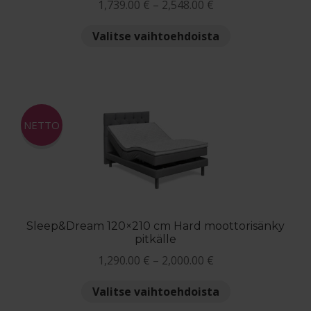
Hintaluokka:
1,739.00
€
–
2,548.00
€
1,739.00 €
Tällä
Valitse vaihtoehdoista
-
tuotteella
2,548.00 €
on
useampi
muunnelma.
Voit
NETTO
tehdä
valinnat
tuotteen
sivulla.
Sleep&Dream 120×210 cm Hard moottorisänky
pitkälle
Hintaluokka:
1,290.00
€
–
2,000.00
€
1,290.00 €
Tällä
Valitse vaihtoehdoista
-
tuotteella