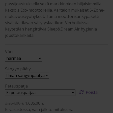
pussijousituksella sekä markkinoiden hiljaisimmilla
kaksois Eco-moottoreilla. Vartalon mukaiset 5-Zone-
mukavuusvyöhykeet. Tämä moottorisänkypaketti
sisältää tilavan säilytyslaatikon. Verhoiluissa
käytetään hengittäviä Sleep&Dream Air hygienia
joustokankaita.
Väri
Sängyn pääty
Petauspatja
Poista
Alkuperäinen
Nykyinen
3,254.00
€
1,635.00
€
hinta
hinta
Ei varastossa, vain jälkitoimituksena