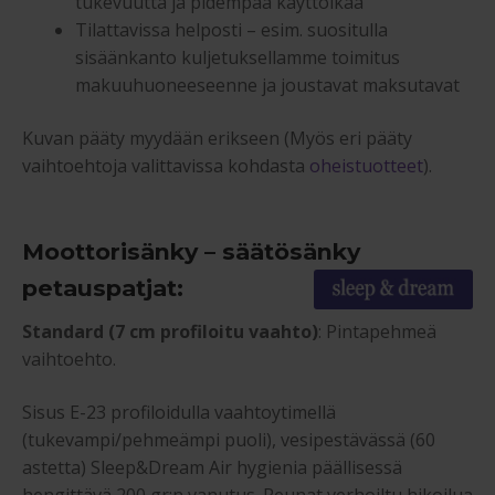
tukevuutta ja pidempää käyttöikää
Tilattavissa helposti – esim. suositulla
sisäänkanto kuljetuksellamme toimitus
makuuhuoneeseenne ja joustavat maksutavat
Kuvan pääty myydään erikseen (Myös eri pääty
vaihtoehtoja valittavissa kohdasta
oheistuotteet
).
Moottorisänky – säätösänky
petauspatjat:
Standard (7 cm profiloitu vaahto)
: Pintapehmeä
vaihtoehto.
Sisus E-23 profiloidulla vaahtoytimellä
(tukevampi/pehmeämpi puoli), vesipestävässä (60
astetta) Sleep&Dream Air hygienia päällisessä
hengittävä 200 gr:n vanutus. Reunat verhoiltu hikoilua