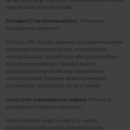
vapauttavalla verkkokankaalla.
Standard (7 cm kimmovaahto)
: Kimmoisan
pintapehmeä vaihtoehto.
Profiloitu ERX-40 pitkä ikäisempi korkeakimmovaahto
(tukevampi/pehmeämpi puoli), vesipestävä (60
astetta) laadukas Sleep&Dream allergia ystävällinen
joustokangas päällinen. Sleep&Dream Air
sijauspatjoissa reunat hikoilua vapauttavalla
verkkokankaalla. Päällinen vartaloa paremmin
joustavalla ja hengittävällä 200 gr:n vanulla
Luxus (7cm viskoelastinen vaahto)
: Pehmeä ja
pintapaineen hävittävä vaihtoehto.
Kehon lämpöön reagoiva memory-vaahto,
vesipestävässä (60 astetta) Sleep&Dream Air-