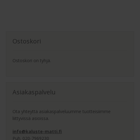
2,000.00 €
on
useampi
muunnelma.
Voit
tehdä
Ostoskori
valinnat
tuotteen
sivulla.
Ostoskori on tyhjä.
Asiakaspalvelu
Ota yhteyttä asiakaspalveluumme tuotteisiimme
liittyvissä asioissa.
info@kaluste-matti.fi
Puh. 020-7969230