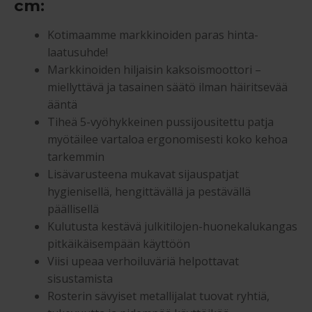
cm:
Kotimaamme markkinoiden paras hinta-
laatusuhde!
Markkinoiden hiljaisin kaksoismoottori –
miellyttävä ja tasainen säätö ilman häiritsevää
ääntä
Tiheä 5-vyöhykkeinen pussijousitettu patja
myötäilee vartaloa ergonomisesti koko kehoa
tarkemmin
Lisävarusteena mukavat sijauspatjat
hygienisellä, hengittävällä ja pestävällä
päällisellä
Kulutusta kestävä julkitilojen-huonekalukangas
pitkäikäisempään käyttöön
Viisi upeaa verhoiluväriä helpottavat
sisustamista
Rosterin sävyiset metallijalat tuovat ryhtiä,