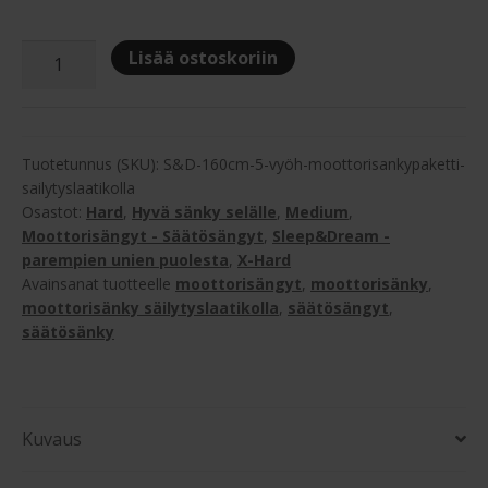
oli:
on:
3,254.00 €.
1,635.00 €.
Sleep&Dream
Lisää ostoskoriin
160x200
cm
5-
vyöhyke
Tuotetunnus (SKU):
S&D-160cm-5-vyöh-moottorisankypaketti-
moottorisänkypaketti
sailytyslaatikolla
Osastot:
Hard
,
Hyvä sänky selälle
,
Medium
,
säilytyslaatikolla
Moottorisängyt - Säätösängyt
,
Sleep&Dream -
määrä
parempien unien puolesta
,
X-Hard
Avainsanat tuotteelle
moottorisängyt
,
moottorisänky
,
moottorisänky säilytyslaatikolla
,
säätösängyt
,
säätösänky
Kuvaus