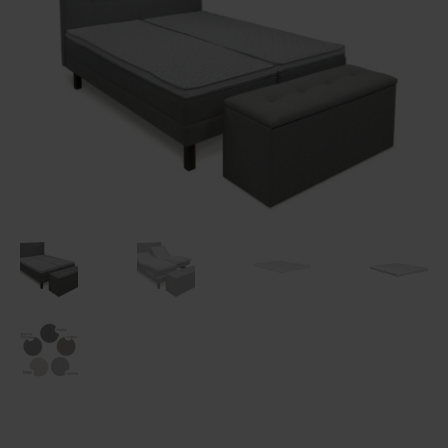
Maksuehdot
Blogi – Jenkkisänky