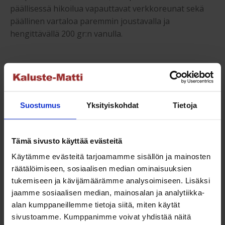
päällisessä hikoilua vapauttavat verkkoreunat sekä
päällinen vartaloa paremmin joustavalla ja
hengittävällä 200 gr:n vanulla.
Moottorisänky koko:
Moottorisängyn / säätösängyn patjakoko 160×200 cm
(kaksi erillistä sänkyä). Nukkumakorkeus ilman
Suostumus
Yksityiskohdat
Tietoja
petauspatjaa 53cm. Päädyn korkeus 105 cm. Päädyn
paksuus 10 cm. Säilytyslaatikon koko 125x40cm,
Tämä sivusto käyttää evästeitä
korkeus 45cm.
Käytämme evästeitä tarjoamamme sisällön ja mainosten
räätälöimiseen, sosiaalisen median ominaisuuksien
Suosituspainolle:
tukemiseen ja kävijämäärämme analysoimiseen. Lisäksi
jaamme sosiaalisen median, mainosalan ja analytiikka-
Toinen puoli Hard- jäykkyys (1,8 /2,0 mm),
alan kumppaneillemme tietoja siitä, miten käytät
suosituspainolle 55-85 kg / nukkuja sekä toinen puoli
sivustoamme. Kumppanimme voivat yhdistää näitä