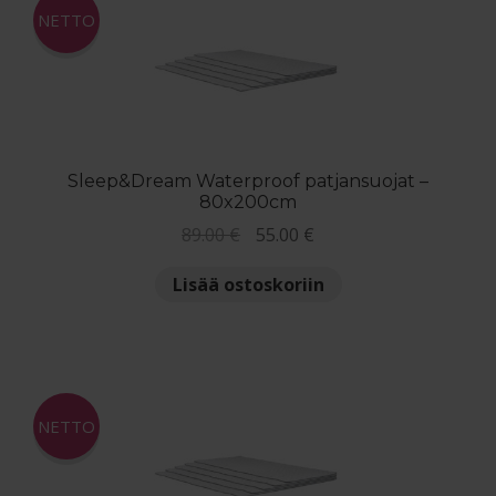
NETTO
Sleep&Dream Waterproof patjansuojat –
80x200cm
Alkuperäinen
Nykyinen
89.00
€
55.00
€
hinta
hinta
Lisää ostoskoriin
oli:
on:
89.00 €.
55.00 €.
NETTO