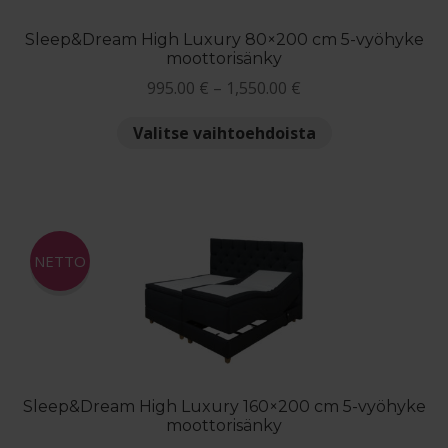
Sleep&Dream High Luxury 80×200 cm 5-vyöhyke
moottorisänky
Hintaluokka:
995.00
€
–
1,550.00
€
995.00 €
Tällä
Valitse vaihtoehdoista
-
tuotteella
1,550.00 €
on
useampi
muunnelma.
Voit
NETTO
tehdä
valinnat
tuotteen
sivulla.
Sleep&Dream High Luxury 160×200 cm 5-vyöhyke
moottorisänky