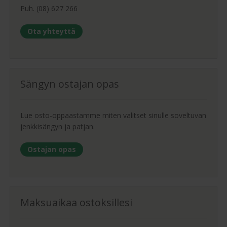
Puh. (08) 627 266
Ota yhteyttä
Sängyn ostajan opas
Lue osto-oppaastamme miten valitset sinulle soveltuvan
jenkkisängyn ja patjan.
Ostajan opas
Maksuaikaa ostoksillesi