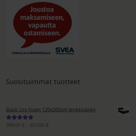
Suosituimmat tuotteet
Basic Uni Foam 120x200cm Jenkkisänky
Hintaluokka:
399.00
€
–
657.00
€
Arvostelu
399.00 €
tuotteesta: