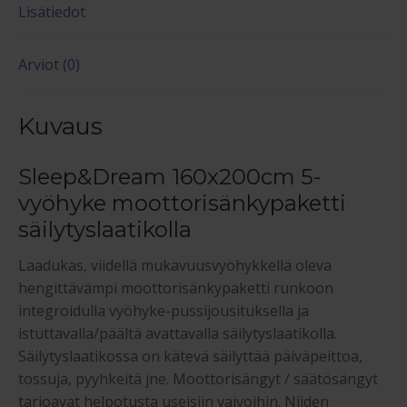
Lisätiedot
Arviot (0)
Kuvaus
Sleep&Dream 160x200cm 5-
vyöhyke moottorisänkypaketti
säilytyslaatikolla
Laadukas, viidellä mukavuusvyöhykkellä oleva
hengittävämpi moottorisänkypaketti runkoon
integroidulla vyöhyke-pussijousituksella ja
istuttavalla/päältä avattavalla säilytyslaatikolla.
Säilytyslaatikossa on kätevä säilyttää päiväpeittoa,
tossuja, pyyhkeitä jne. Moottorisängyt / säätösängyt
tarjoavat helpotusta useisiin vaivoihin. Niiden