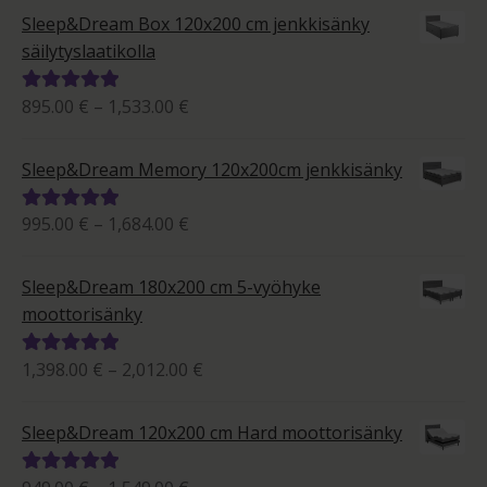
-
5.00
/ 5
Sleep&Dream Box 120x200 cm jenkkisänky
657.00 €
säilytyslaatikolla
Hintaluokka:
895.00
€
–
1,533.00
€
Arvostelu
895.00 €
tuotteesta:
-
5.00
/ 5
Sleep&Dream Memory 120x200cm jenkkisänky
1,533.00 €
Hintaluokka:
995.00
€
–
1,684.00
€
Arvostelu
995.00 €
tuotteesta:
-
5.00
/ 5
Sleep&Dream 180x200 cm 5-vyöhyke
1,684.00 €
moottorisänky
Hintaluokka:
1,398.00
€
–
2,012.00
€
Arvostelu
1,398.00 €
tuotteesta:
-
5.00
/ 5
Sleep&Dream 120x200 cm Hard moottorisänky
2,012.00 €
Arvostelu