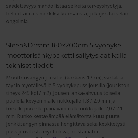
säädettävyys mahdollistaa selkeitä terveyshyötyjä,
helpottaen esimerkiksi kuorsausta, jalkojen tai selän
ongelmia.
Sleep&Dream 160x200cm 5-vyöhyke
moottorisänkypaketti säilytyslaatikolla
tekniset tiedot:
Moottorisängyn jousitus (korkeus 12 cm), vartaloa
täysin myötäilevällä 5-vyöhykepussijousilla (jousiston
tiheys 245 kpl / m2). Jousen lankavahvuus toisella
puolella kevyemmälle nukkujalle 1,8 / 2,0 mm ja
toiselle puolelle painavammalle nukkujalle 2,0 / 2.1
mm. Runko kestävämpää elämätöntä kuusipuuta.
Jenkkisängyn pinnassa hengittävä sekä keskitetysti
pussijousitusta myötäilevä, hiostamaton