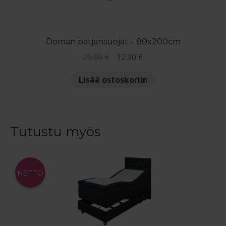
Doman patjansuojat – 80x200cm
Alkuperäinen
Nykyinen
25.00
€
12.90
€
hinta
hinta
Lisää ostoskoriin
oli:
on:
25.00 €.
12.90 €.
Tutustu myös
NETTO