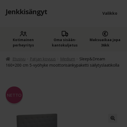
Jenkkisängyt
Siirry
Siirry
Valikko
navigointiin
sisältöön
Etusivu
Laaje
Kotimainen
Oma sisään­
Maksuaikaa jopa
Jenkkisängyt
perheyritys
kantokuljetus
36kk
alem
Laaje
Oheistuotteet
tason
Etusivu
Patjan kovuus
Medium
Sleep&Dream
alem
160×200 cm 5-vyöhyke moottorisänkypaketti säilytyslaatikolla
valik
Ostoskori
tason
valik
Kassa
NETTO
Jenkkisängyn ostajan opas
Yleiset ehdot