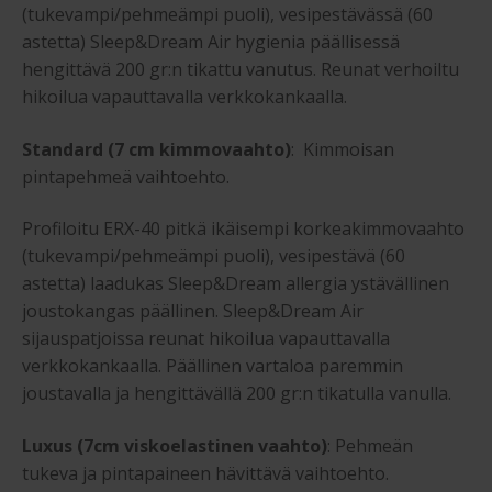
(tukevampi/pehmeämpi puoli), vesipestävässä (60
astetta) Sleep&Dream Air hygienia päällisessä
hengittävä 200 gr:n tikattu vanutus. Reunat verhoiltu
hikoilua vapauttavalla verkkokankaalla.
Standard (7 cm kimmovaahto)
: Kimmoisan
pintapehmeä vaihtoehto.
Profiloitu ERX-40 pitkä ikäisempi korkeakimmovaahto
(tukevampi/pehmeämpi puoli), vesipestävä (60
astetta) laadukas Sleep&Dream allergia ystävällinen
joustokangas päällinen. Sleep&Dream Air
sijauspatjoissa reunat hikoilua vapauttavalla
verkkokankaalla. Päällinen vartaloa paremmin
joustavalla ja hengittävällä 200 gr:n tikatulla vanulla.
Luxus (7cm viskoelastinen vaahto)
: Pehmeän
tukeva ja pintapaineen hävittävä vaihtoehto.