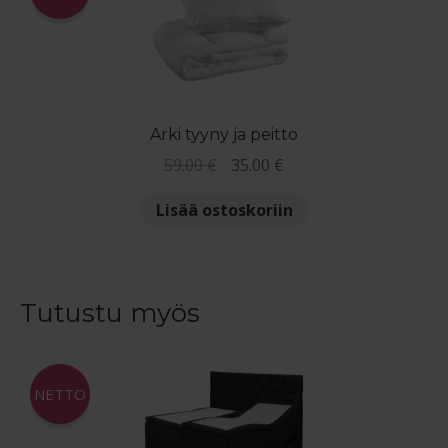
Arki tyyny ja peitto
Alkuperäinen
Nykyinen
59.00
€
35.00
€
hinta
hinta
Lisää ostoskoriin
oli:
on:
59.00 €.
35.00 €.
Tutustu myös
NETTO