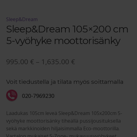
Sleep&Dream
Sleep&Dream 105×200 cm
5-vyöhyke moottorisänky
Hintaluokka:
995.00
€
–
1,635.00
€
995.00 €
Voit tiedustella ja tilata myös soittamalla
-
1,635.00 €
020-7969230
Laadukas 105cm leveä Sleep&Dream 105x200cm 5-
vyöhyke moottorisänky tiheällä pussijousituksella
sekä markkinoiden hiljaisimmalla Eco-moottorilla.
Vartalon mukaiset 5-Zone- mukavuusvyöhykeet.