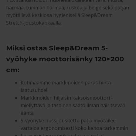
TEX standartoidun huonekalukankaan värit: musta,
harmaa, tumman harmaa, ruskea ja beige sekä patjan
myötäilevä keskiosa hygienisellä Sleep&Dream
Stretch-joustokankaalla.
Miksi ostaa Sleep&Dream 5-
vyöhyke moottorisänky 120×200
cm:
Kotimaamme markkinoiden paras hinta-
laatusuhde!
Markkinoiden hiljaisin kaksoismoottori –
miellyttävä ja tasainen säätö ilman häiritsevää
ääntä
5-vyöhyke pussijousitettu patja myötäilee
vartaloa ergonomisesti koko kehoa tarkemmin
Lisävarusteena mukavat sijauspatjat