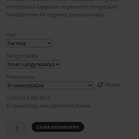
Verhoiluissa käytetään nopeammin hengittäviä
Sleep&Dream Air hygienia joustokankaita.
Väri
Sängyn pääty
Petauspatja
Poista
Alkuperäinen
Nykyinen
1,990.00
€
995.00
€
hinta
hinta
Ei varastossa, vain jälkitoimituksena
oli:
on:
1,990.00 €.
995.00 €.
Sleep&Dream
Lisää ostoskoriin
105x200