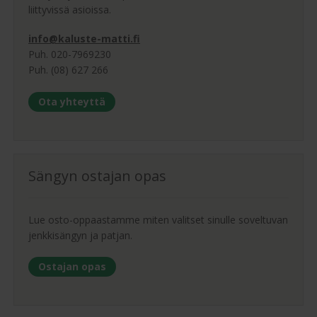
liittyvissä asioissa.
info@kaluste-matti.fi
Puh. 020-7969230
Puh. (08) 627 266
Ota yhteyttä
Sängyn ostajan opas
Lue osto-oppaastamme miten valitset sinulle soveltuvan
jenkkisängyn ja patjan.
Ostajan opas