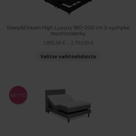
Sleep&Dream High Luxury 180×200 cm 5-vyöhyke
moottorisänky
Hintaluokka:
1,895.00
€
–
2,793.00
€
1,895.00 €
Tällä
Valitse vaihtoehdoista
-
tuotteella
2,793.00 €
on
useampi
muunnelma.
Voit
NETTO
tehdä
valinnat
tuotteen
sivulla.