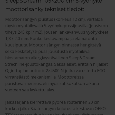
Sleep&Dream 105×200 cm 5-vyöhyke
moottorisänky tekniset tiedot:
Moottorisängyn jousitus (korkeus 12 cm), vartaloa
täysin myötäilevällä 5-vyöhykepussijousilla (jousiston
tiheys 245 kpl / m2). Jousen lankavahvuus vyöhykkeet
1,8 / 2,0 mm. Runko kestävämpää ja elämätöntä
kuusipuuta. Moottorisängyn pinnassa hengittävä
sekä keskitetysti pussijousitusta myötäilevä,
hiostamaton allergiaystävällinen Sleep&Dream
Strechline-joustokangas. Saksalaiset, erittäin hiljaiset
Ogin-tuplamoottorit 2×4500 N jotka varustettu EGO-
virransäästö mekanismilla. Moottoreissa
paristovarmennus, eli myös sähkökatkon aikana
vuoteen saa laskettu alas.
Jalkasarjana kierrettävä pyöreä rosterinen 20 cm
korkea jalka. Säätösängyn kulutusta kestävän OEKO-