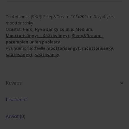
cm
5-
vyöhyke
Tuotetunnus (SKU):
Sleep&Dream-105x200cm-5-vyöhyke-
moottorisänky
moottorisänky
Osastot:
Hard
,
Hyvä sänky selälle
,
Medium
,
määrä
Moottorisängyt - Säätösängyt
,
Sleep&Dream -
parempien unien puolesta
Avainsanat tuotteelle
moottorisängyt
,
moottorisänky
,
säätösängyt
,
säätösänky
Kuvaus
Lisätiedot
Arviot (0)