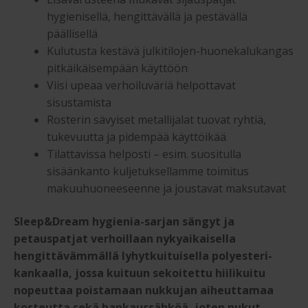
hygienisellä, hengittävällä ja pestävällä
päällisellä
Kulutusta kestävä julkitilojen-huonekalukangas
pitkäikäisempään käyttöön
Viisi upeaa verhoiluväriä helpottavat
sisustamista
Rosterin sävyiset metallijalat tuovat ryhtiä,
tukevuutta ja pidempää käyttöikää
Tilattavissa helposti – esim. suositulla
sisäänkanto kuljetuksellamme toimitus
makuuhuoneeseenne ja joustavat maksutavat
Sleep&Dream hygienia-sarjan sängyt ja
petauspatjat verhoillaan nykyaikaisella
hengittävämmällä lyhytkuituisella polyesteri-
kankaalla, jossa kuituun sekoitettu hiilikuitu
nopeuttaa poistamaan nukkujan aiheuttamaa
kosteutta sekä hankaussähköä, joten nukut