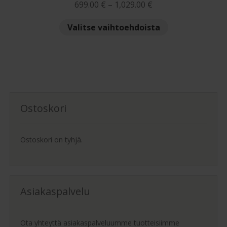
Hintaluokka:
699.00
€
–
1,029.00
€
699.00 €
Tällä
Valitse vaihtoehdoista
-
tuotteella
1,029.00 €
on
useampi
muunnelma.
Voit
tehdä
Ostoskori
valinnat
tuotteen
sivulla.
Ostoskori on tyhjä.
Asiakaspalvelu
Ota yhteyttä asiakaspalveluumme tuotteisiimme