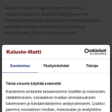
Kehon lämpöön reagoiva memory-vaahto,
vesipestävässä (60 astetta) Sleep&Dream Air-
päällisessä hikoilua vapauttavat verkkoreunat sekä
päällinen vartaloa paremmin joustavalla ja
hengittävällä 200 gr:n tikatulla vanulla.
Moottorisänky – säätösänky 105 cm
koko:
Suostumus
Yksityiskohdat
Tietoja
Moottorisängyn patjakoko 105×200 cm.
Nukkumakorkeus ilman petauspatjaa 53 cm. Päädyn
korkeus 120 cm. Päädyn paksuus 10 cm.
Tämä sivusto käyttää evästeitä
Käytämme evästeitä tarjoamamme sisällön ja mainosten
räätälöimiseen, sosiaalisen median ominaisuuksien
Suosituspainolle:
tukemiseen ja kävijämäärämme analysoimiseen. Lisäksi
jaamme sosiaalisen median, mainosalan ja analytiikka-
Med-Hard- jäykkyys (1,8 /2,0 mm), suosituspainolle