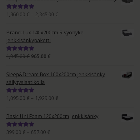
Hintaluokka:
1,360.00
€
–
2,345.00
€
Arvostelu
1,360.00 €
tuotteesta:
-
5.00
/ 5
Brand-Lux 140x200cm 5-vyöhyke
2,345.00 €
jenkkisänkypaketti
Alkuperäinen
Nykyinen
1,945.00
€
965.00
€
Arvostelu
hinta
hinta
tuotteesta:
oli:
on:
5.00
/ 5
Sleep&Dream Box 160x200cm jenkkisänky
1,945.00 €.
965.00 €.
säilytyslaatikolla
Hintaluokka:
1,095.00
€
–
1,929.00
€
Arvostelu
1,095.00 €
tuotteesta:
-
5.00
/ 5
Basic Uni Foam 120x200cm Jenkkisänky
1,929.00 €
Hintaluokka:
399.00
€
–
657.00
€
Arvostelu
399.00 €
tuotteesta: