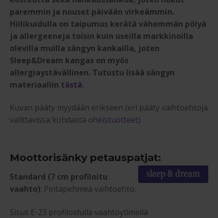
paremmin ja nouset päivään virkeämmin.
Hiilikuidulla on taipumus kerätä vähemmän pölyä
ja allergeeneja toisin kuin useilla markkinoilla
olevilla muilla sängyn kankailla, joten
Sleep&Dream kangas on myös
allergiaystävällinen. Tutustu lisää sängyn
materiaaliin
tästä
.
Kuvan pääty myydään erikseen (eri pääty vaihtoehtoja
valittavissa kohdasta
oheistuotteet
)
Moottorisänky petauspatjat:
Standard (7 cm profiloitu
vaahto)
: Pintapehmeä vaihtoehto.
Sisus E-23 profiloidulla vaahtoytimellä