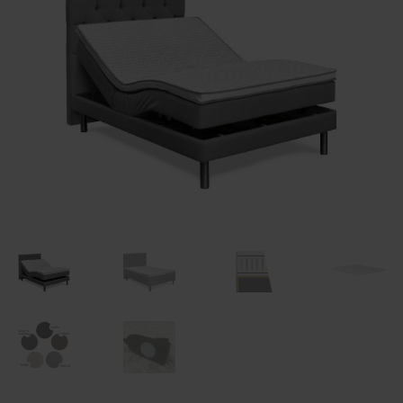
Maksuehdot
Blogi – Jenkkisänky