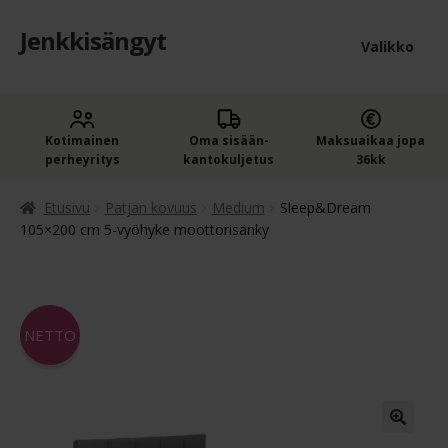
Jenkkisängyt
Siirry
Siirry
Valikko
navigointiin
sisältöön
Etusivu
Laaje
Kotimainen
Oma sisään­
Maksuaikaa jopa
Jenkkisängyt
perheyritys
kantokuljetus
36kk
alem
Laaje
Oheistuotteet
tason
Etusivu
Patjan kovuus
Medium
Sleep&Dream
alem
105×200 cm 5-vyöhyke moottorisänky
valik
Ostoskori
tason
valik
Kassa
NETTO
Jenkkisängyn ostajan opas
Yleiset ehdot