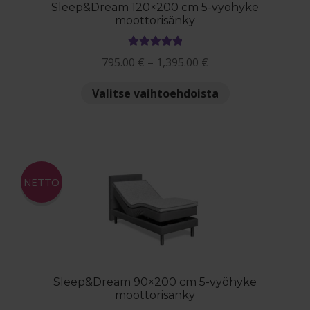
Sleep&Dream 120×200 cm 5-vyöhyke
moottorisänky
Arvostelu
Hintaluokka:
795.00
€
–
1,395.00
€
tuotteesta:
795.00 €
5.00
/ 5
Tällä
Valitse vaihtoehdoista
-
tuotteella
1,395.00 €
on
useampi
muunnelma.
Voit
NETTO
tehdä
valinnat
tuotteen
sivulla.
Sleep&Dream 90×200 cm 5-vyöhyke
moottorisänky