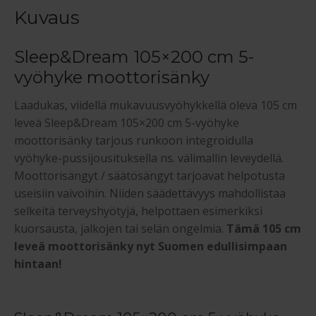
Kuvaus
Sleep&Dream 105×200 cm 5-
vyöhyke moottorisänky
Laadukas, viidellä mukavuusvyöhykkellä oleva 105 cm
leveä Sleep&Dream 105×200 cm 5-vyöhyke
moottorisänky tarjous runkoon integroidulla
vyöhyke-pussijousituksella ns. välimallin leveydellä.
Moottorisängyt / säätösängyt tarjoavat helpotusta
useisiin vaivoihin. Niiden säädettävyys mahdollistaa
selkeitä terveyshyötyjä, helpottaen esimerkiksi
kuorsausta, jalkojen tai selän ongelmia.
Tämä 105 cm
leveä moottorisänky nyt Suomen edullisimpaan
hintaan!