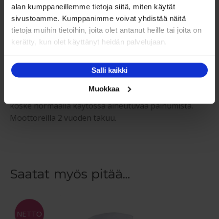
alan kumppaneillemme tietoja siitä, miten käytät
65-85 kg.
Kysy myyjiltämme myös oman edellä
sivustoamme. Kumppanimme voivat yhdistää näitä
poikkeavan painosi mukaan.
tietoja muihin tietoihin, joita olet antanut heille tai joita on
kerätty, kun olet käyttänyt heidän palvelujaan.
Takuu:
Salli kaikki
Moottorisängyn – säätösängyn jousten
Muokkaa
katkeamattomuus- ja runkotakuu 10 vuotta. Takuu ei
koske normaalia käytössä aiheutuvaa painumista.
Moottoreilla 2 vuoden takuu.
Saatat myös pitää...
NETTO