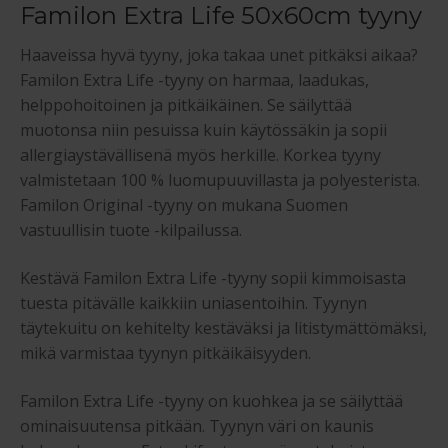
Familon Extra Life 50x60cm tyyny
Haaveissa hyvä tyyny, joka takaa unet pitkäksi aikaa?
Familon Extra Life -tyyny on harmaa, laadukas,
helppohoitoinen ja pitkäikäinen. Se säilyttää
muotonsa niin pesuissa kuin käytössäkin ja sopii
allergiaystävällisenä myös herkille. Korkea tyyny
valmistetaan 100 % luomupuuvillasta ja polyesterista.
Familon Original -tyyny on mukana Suomen
vastuullisin tuote -kilpailussa.
Kestävä Familon Extra Life -tyyny sopii kimmoisasta
tuesta pitävälle kaikkiin uniasentoihin. Tyynyn
täytekuitu on kehitelty kestäväksi ja litistymättömäksi,
mikä varmistaa tyynyn pitkäikäisyyden.
Familon Extra Life -tyyny on kuohkea ja se säilyttää
ominaisuutensa pitkään. Tyynyn väri on kaunis