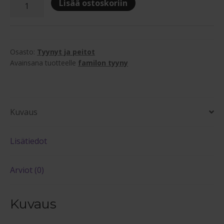
Familon
Lisää ostoskoriin
Extra
Life
50x60cm
tyyny
Osasto:
Tyynyt ja peitot
määrä
Avainsana tuotteelle
familon tyyny
Kuvaus
Lisätiedot
Arviot (0)
Kuvaus