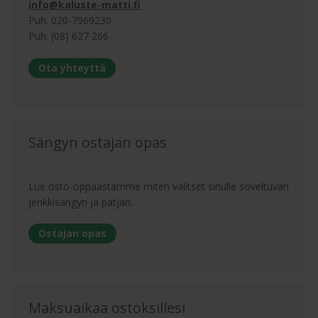
info@kaluste-matti.fi
Puh. 020-7969230
Puh. (08) 627 266
Ota yhteyttä
Sängyn ostajan opas
Lue osto-oppaastamme miten valitset sinulle soveltuvan
jenkkisängyn ja patjan.
Ostajan opas
Maksuaikaa ostoksillesi