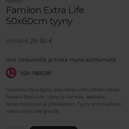
Familon
Familon Extra Life
50x60cm tyyny
Alkuperäinen
Nykyinen
39.90
€
29.90
€
hinta
hinta
Voit tiedustella ja tilata myös soittamalla
oli:
on:
39.90 €.
29.90 €.
020-7969230
Haaveissa hyvä tyyny, joka takaa unet pitkäksi aikaa?
Familon Extra Life -tyyny on harmaa, laadukas,
helppohoitoinen ja pitkäikäinen. Tyyny on turvallinen
valinta myös allergikoille.