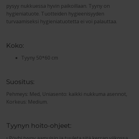
pysyy nukkuessa hyvin paikoillaan. Tyyny on
hygieniatuote. Tuotteiden hygieenisyyden
turvaamiseksi hygieniatuotetta ei voi palauttaa.
Koko:
Tyyny 50*60 cm
Suositus:
Pehmeys: Med, Uniasento: kaikki nukkuma asennot,
Korkeus: Medium.
Tyynyn hoito-ohjeet:
• Pöyhi tyyny aamuisin ja tuuleta sitä kerran viikossa.