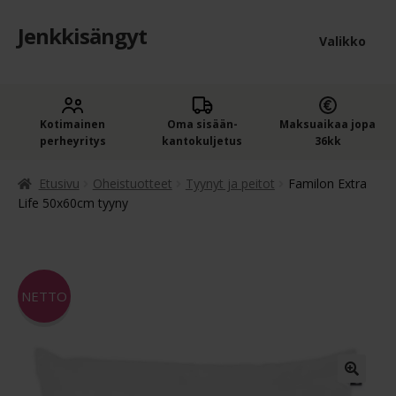
Jenkkisängyt
Siirry
Siirry
Valikko
navigointiin
sisältöön
Etusivu
Laaje
Kotimainen
Oma sisään­
Maksuaikaa jopa
Jenkkisängyt
perheyritys
kantokuljetus
36kk
alem
Laaje
Oheistuotteet
tason
Etusivu
Oheistuotteet
Tyynyt ja peitot
Familon Extra
alem
Life 50x60cm tyyny
valik
Ostoskori
tason
valik
Kassa
NETTO
Jenkkisängyn ostajan opas
Yleiset ehdot