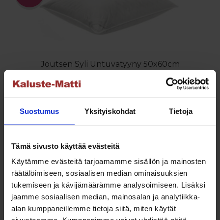
Joutsen Syli Untuvatyyny 50x60cm
Hintaluokka:
89.00
€
–
139.00
€
89.00 €
Tällä
Valitse vaihtoehdoista
-
tuotteella
Suostumus
Yksityiskohdat
Tietoja
139.00 €
on
useampi
Tämä sivusto käyttää evästeitä
muunnelma.
Voit
Käytämme evästeitä tarjoamamme sisällön ja mainosten
NETTO
tehdä
räätälöimiseen, sosiaalisen median ominaisuuksien
valinnat
tukemiseen ja kävijämäärämme analysoimiseen. Lisäksi
tuotteen
jaamme sosiaalisen median, mainosalan ja analytiikka-
sivulla.
alan kumppaneillemme tietoja siitä, miten käytät