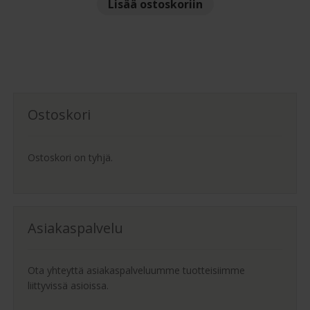
Lisää ostoskoriin
oli:
on:
199.00 €.
155.00 €.
Ostoskori
Ostoskori on tyhjä.
Asiakaspalvelu
Ota yhteyttä asiakaspalveluumme tuotteisiimme
liittyvissä asioissa.