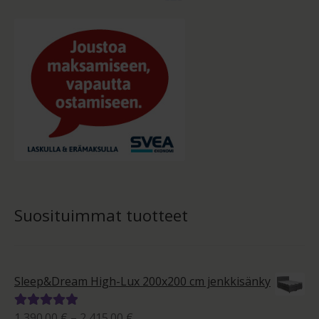
Suosituimmat tuotteet
Sleep&Dream High-Lux 200x200 cm jenkkisänky
Hintaluokka:
1,390.00
€
–
2,415.00
€
Arvostelu