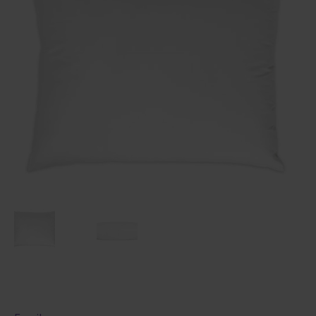
Maksuehdot
Blogi – Jenkkisänky