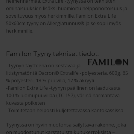
helmenharmaa. Extra Life -tyynyssä on teknisten
ominaisuuksien lisäksi huomioitu helppohoitoisuus ja
soveltuvuus myös herkimmille. Familon Extra Life
50x60cm tyyny on Allergiatunnus® ja se sopii myös
herkimmille.
Familon Tyyny tekniset tiedot:
-Tyynyn täytteenä on kestävää ja
litistymätöntä Dacron® Extralife -polyesteria, 600g, 65
% polyesteri, 18 % puuvilla, 17 % akryyli
-Familon Extra Life -tyynyn päällinen on laadukasta
100 % luomupuuvillaa (TC 157), värinä harmahtava
kuvasta poiketen
-Toimitetaan helposti kuljetettavassa kantokassissa
Tyynyssä on hyvin muotonsa säilyttävä rakenne, joka
on muodostunut karstatuista kuitukerroksista –