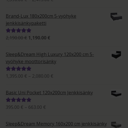
1,390.00 €
tuotteesta:
-
5.00
/ 5
Brand-Lux 180x200cm 5-vyöhyke
2,415.00 €
jenkkisänkypaketti
Alkuperäinen
Nykyinen
2,190.00
€
1,190.00
€
Arvostelu
hinta
hinta
tuotteesta:
oli:
on:
5.00
/ 5
Sleep&Dream High Luxury 120x200 cm 5-
2,190.00 €.
1,190.00 €.
vyöhyke moottorisänky
Hintaluokka:
1,395.00
€
–
2,080.00
€
Arvostelu
1,395.00 €
tuotteesta:
-
5.00
/ 5
Basic Uni Pocket 120x200cm Jenkkisänky
2,080.00 €
Hintaluokka:
395.00
€
–
663.00
€
Arvostelu
395.00 €
tuotteesta:
-
5.00
/ 5
Sleep&Dream Memory 160x200 cm jenkkisänky