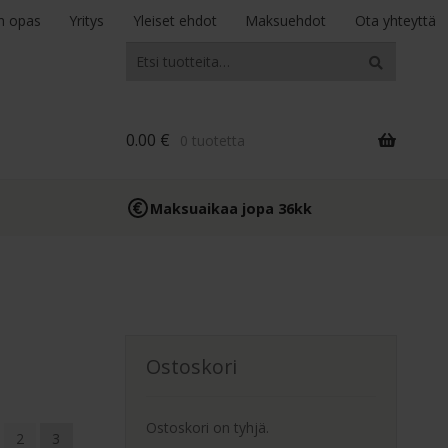
n opas
Yritys
Yleiset ehdot
Maksuehdot
Ota yhteyttä
Etsi:
Haku
0.00
€
0 tuotetta
Maksuaikaa jopa 36kk
Ostoskori
Ostoskori on tyhjä.
2
3