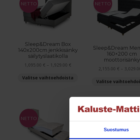
NETTO
NETTO
valinnat
tuotteen
sivulla.
Sleep&Dream Box
Sleep&Dream Me
140x200cm jenkkisänky
160×200 cm
säilytyslaatikolla
moottorisänky
Hintaluokka:
1,095.00
€
–
1,929.00
€
2,155.00
€
–
3,029.
1,095.00 €
Tällä
Valitse vaihtoehdoista
-
Valitse vaihtoehdo
tuotteella
1,929.00 €
on
useampi
muunnelma.
Voit
tehdä
NETTO
NETTO
valinnat
Suostumus
tuotteen
sivulla.