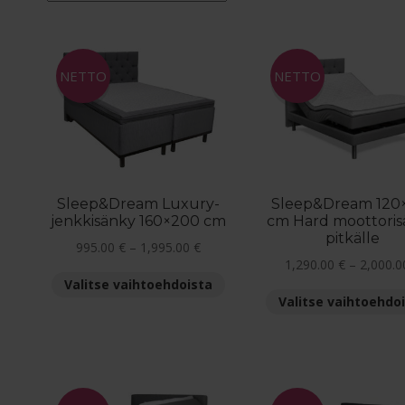
NETTO
NETTO
Sleep&Dream Luxury-
Sleep&Dream 120
jenkkisänky 160×200 cm
cm Hard moottori
pitkälle
Hintaluokka:
995.00
€
–
1,995.00
€
1,290.00
€
–
2,000.
995.00 €
Tällä
Valitse vaihtoehdoista
-
tuotteella
Valitse vaihtoehdo
1,995.00 €
on
useampi
muunnelma.
Voit
tehdä