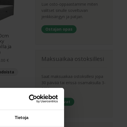
Voit
Lue osto-oppaastamme miten
tehdä
valitset sinulle soveltuvan
valinnat
jenkkisängyn ja patjan.
tuotteen
sivulla.
Ostajan opas
00cm
ky
lla ja
ä
Maksuaikaa ostoksillesi
Hintaluokka:
.00
€
849.00 €
Tällä
hdoista
-
Saat maksuaikaa ostoksillesi jopa
tuotteella
998.00 €
30 päivää tai erissä osamaksulla 3-
on
36kk.
useampi
muunnelma.
Maksutavat
Voit
tehdä
valinnat
Tietoja
tuotteen
sivulla.