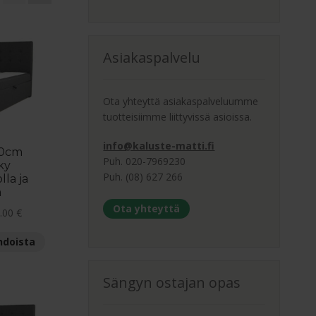
Asiakaspalvelu
Ota yhteyttä asiakaspalveluumme
tuotteisiimme liittyvissä asioissa.
info@kaluste-matti.fi
00cm
Puh. 020-7969230
ky
Puh. (08) 627 266
lla ja
ä
Ota yhteyttä
Hintaluokka:
.00
€
699.00 €
Tällä
hdoista
-
tuotteella
819.00 €
on
Sängyn ostajan opas
useampi
muunnelma.