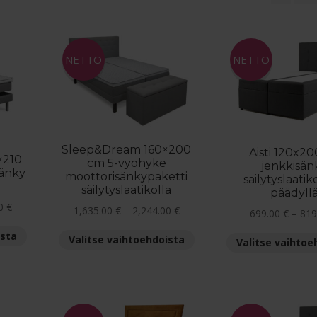
ensin
NETTO
NETTO
Sleep&Dream 160×200
Aisti 120x2
×210
cm 5-vyöhyke
jenkkisän
sänky
moottorisänkypaketti
säilytyslaatiko
säilytyslaatikolla
päädyll
Hintaluokka:
00
€
Hintaluokka:
1,635.00
€
–
2,244.00
€
699.00
€
–
819
1,290.00 €
1,635.00 €
Tällä
ista
Tällä
-
Valitse vaihtoehdoista
-
Valitse vaihtoe
tuotteella
tuotteella
2,000.00 €
2,244.00 €
on
on
useampi
useampi
muunnelma.
muunnelma.
Voit
Voit