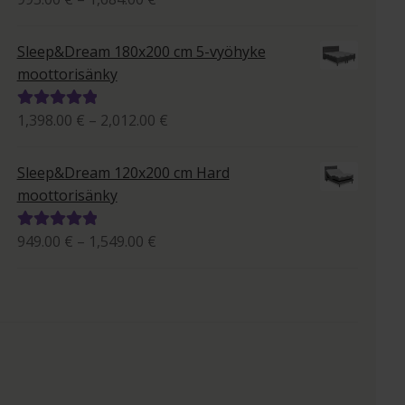
995.00 €
tuotteesta:
-
5.00
/ 5
Sleep&Dream 180x200 cm 5-vyöhyke
1,684.00 €
moottorisänky
Hintaluokka:
1,398.00
€
–
2,012.00
€
Arvostelu
1,398.00 €
tuotteesta:
-
5.00
/ 5
Sleep&Dream 120x200 cm Hard
2,012.00 €
moottorisänky
Hintaluokka:
949.00
€
–
1,549.00
€
Arvostelu
949.00 €
tuotteesta:
-
5.00
/ 5
1,549.00 €