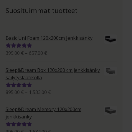
Suosituimmat tuotteet
Basic Uni Foam 120x200cm Jenkkisänky
Hintaluokka:
399.00
€
–
657.00
€
Arvostelu
399.00 €
tuotteesta:
-
5.00
/ 5
Sleep&Dream Box 120x200 cm jenkkisänky
657.00 €
säilytyslaatikolla
Hintaluokka:
895.00
€
–
1,533.00
€
Arvostelu
895.00 €
tuotteesta:
-
5.00
/ 5
Sleep&Dream Memory 120x200cm
1,533.00 €
jenkkisänky
Hintaluokka:
995.00
€
–
1,684.00
€
Arvostelu