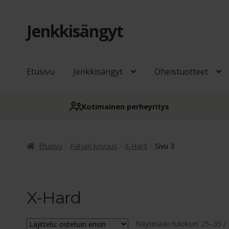
Jenkkisängyt
Siirry
Siirry
navigointiin
sisältöön
Etusivu
Jenkkisängyt
Oheistuotteet
Kotimainen perheyritys
Etusivu
Patjan kovuus
X-Hard
Sivu 3
X-Hard
Näytetään tulokset 25–35 /