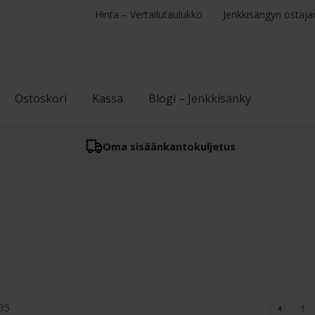
Hinta – Vertailutaulukko
Jenkkisängyn ostaja
Ostoskori
Kassa
Blogi – Jenkkisänky
Oma sisään­kantokuljetus
Suosituimmat
 35
1