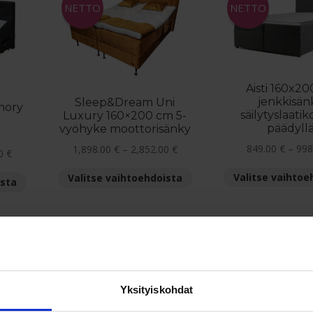
NETTO
NETTO
tehdä
tehdä
valinnat
valinnat
tuotteen
tuotteen
sivulla.
sivulla.
Aisti 160x2
jenkkisän
Sleep&Dream Uni
mory
säilytyslaatiko
Luxury 160×200 cm 5-
päädyll
vyöhyke moottorisänky
Hintaluokka:
849.00
€
–
998
1,898.00
€
–
2,852.00
€
Hintaluokka:
00
€
1,898.00 €
2,155.00 €
Tällä
Valitse vaihtoe
Valitse vaihtoehdoista
-
Tällä
ista
-
tuotteella
2,852.00 €
tuotteella
3,029.00 €
on
on
useampi
useampi
muunnelma.
muunnelma.
Voit
Voit
NETTO
tehdä
tehdä
valinnat
valinnat
Yksityiskohdat
tuotteen
tuotteen