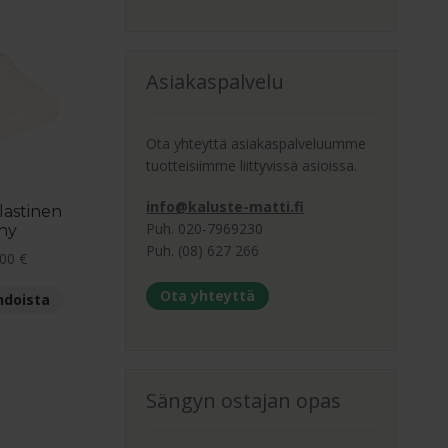
Asiakaspalvelu
Ota yhteyttä asiakaspalveluumme
tuotteisiimme liittyvissä asioissa.
info@kaluste-matti.fi
lastinen
Puh. 020-7969230
ny
Puh. (08) 627 266
Hintaluokka:
.00
€
89.00 €
Tällä
Ota yhteyttä
hdoista
-
tuotteella
133.00 €
on
useampi
muunnelma.
Sängyn ostajan opas
Voit
tehdä