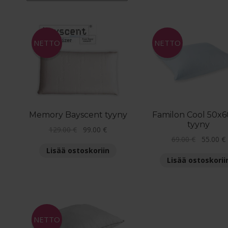
en
NETTO
NETTO
Memory Bayscent tyyny
Familon Cool 50x
tyyny
Alkuperäinen
Nykyinen
129.00
€
99.00
€
Alkuperä
69.00
€
55.00
€
hinta
hinta
hinta
Lisää ostoskoriin
oli:
on:
Lisää ostoskorii
oli:
129.00 €.
99.00 €.
69.00 €.
NETTO