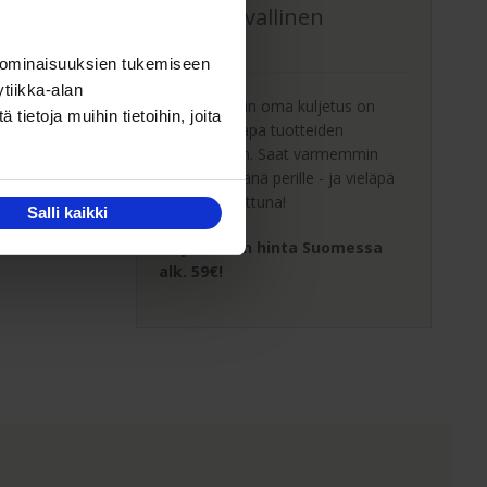
Oma turvallinen
kuljetus
 ominaisuuksien tukemiseen
tiikka-alan
Kaluste-Matin oma kuljetus on
ietoja muihin tietoihin, joita
turvallinen tapa tuotteiden
toimitukseen. Saat varmemmin
tuotteet ehjänä perille - ja vieläpä
sisäänkannettuna!
Salli kaikki
Kuljetuksen hinta Suomessa
alk. 59€!