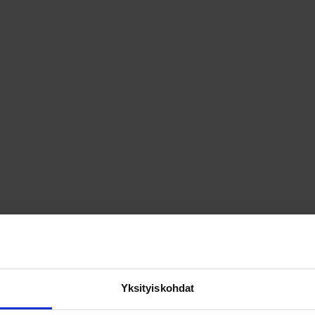
sivulla.
osituimmat
sin
Yksityiskohdat