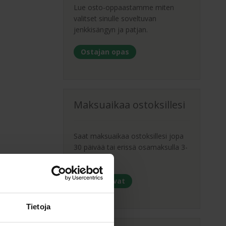
valinnat
Lue osto-oppaastamme miten
tuotteen
valitset sinulle soveltuvan
sivulla.
jenkkisängyn ja patjan.
Ostajan opas
Maksuaikaa ostoksillesi
Saat maksuaikaa ostoksillesi jopa
30 päivää tai erissä osamaksulla 3-
36kk.
Maksutavat
Tietoja