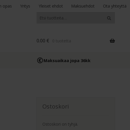
n opas
Yritys
Yleiset ehdot
Maksuehdot
Ota yhteyttä
Etsi:
Haku
0.00
€
0 tuotetta
Maksuaikaa jopa 36kk
Ostoskori
Ostoskori on tyhjä.