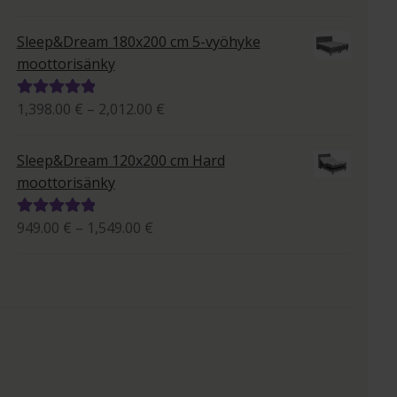
995.00 €
tuotteesta:
-
5.00
/ 5
Sleep&Dream 180x200 cm 5-vyöhyke
1,684.00 €
moottorisänky
Hintaluokka:
1,398.00
€
–
2,012.00
€
Arvostelu
1,398.00 €
tuotteesta:
-
5.00
/ 5
Sleep&Dream 120x200 cm Hard
2,012.00 €
moottorisänky
Hintaluokka:
949.00
€
–
1,549.00
€
Arvostelu
949.00 €
tuotteesta:
-
5.00
/ 5
1,549.00 €