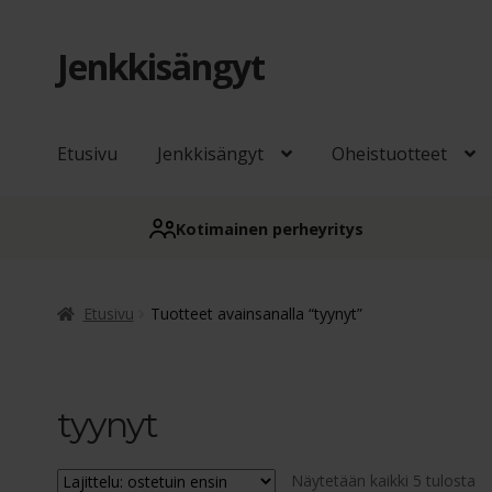
Jenkkisängyt
Siirry
Siirry
navigointiin
sisältöön
Etusivu
Jenkkisängyt
Oheistuotteet
Kotimainen perheyritys
Etusivu
Tuotteet avainsanalla “tyynyt”
tyynyt
Su
Näytetään kaikki 5 tulosta