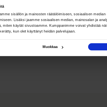
itä
mme sisällön ja mainosten räätälöimiseen, sosiaalisen median
iseen. Lisäksi jaamme sosiaalisen median, mainosalan ja analy
, miten käytät sivustoamme. Kumppanimme voivat yhdistää näitä t
n kerätty, kun olet käyttänyt heidän palvelujaan.
Muokkaa