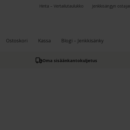
Hinta – Vertailutaulukko
Jenkkisängyn ostaja
Ostoskori
Kassa
Blogi – Jenkkisänky
Oma sisään­kantokuljetus
osituimmat