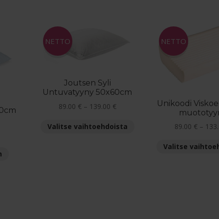
sin
NETTO
NETTO
Joutsen Syli
Untuvatyyny 50x60cm
Unikoodi Viskoe
Hintaluokka:
89.00
€
–
139.00
€
60cm
muototyy
89.00 €
Tällä
Valitse vaihtoehdoista
89.00
€
–
133
-
inen
Nykyinen
tuotteella
139.00 €
hinta
on
Valitse vaihtoe
n
on:
useampi
55.00 €.
muunnelma.
Voit
tehdä
valinnat
tuotteen