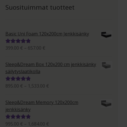
Suosituimmat tuotteet
Basic Uni Foam 120x200cm Jenkkisänky
Hintaluokka:
399.00
€
–
657.00
€
Arvostelu
399.00 €
tuotteesta:
-
5.00
/ 5
Sleep&Dream Box 120x200 cm jenkkisänky
657.00 €
säilytyslaatikolla
Hintaluokka:
895.00
€
–
1,533.00
€
Arvostelu
895.00 €
tuotteesta:
-
5.00
/ 5
Sleep&Dream Memory 120x200cm
1,533.00 €
jenkkisänky
Hintaluokka:
995.00
€
–
1,684.00
€
Arvostelu