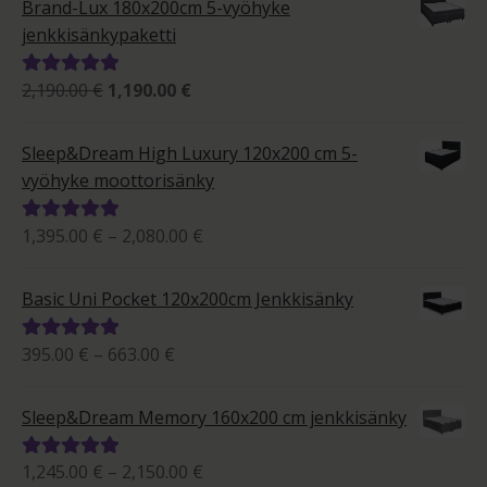
Brand-Lux 180x200cm 5-vyöhyke
jenkkisänkypaketti
Alkuperäinen
Nykyinen
2,190.00
€
1,190.00
€
Arvostelu
hinta
hinta
tuotteesta:
oli:
on:
5.00
/ 5
Sleep&Dream High Luxury 120x200 cm 5-
2,190.00 €.
1,190.00 €.
vyöhyke moottorisänky
Hintaluokka:
1,395.00
€
–
2,080.00
€
Arvostelu
1,395.00 €
tuotteesta:
-
5.00
/ 5
Basic Uni Pocket 120x200cm Jenkkisänky
2,080.00 €
Hintaluokka:
395.00
€
–
663.00
€
Arvostelu
395.00 €
tuotteesta:
-
5.00
/ 5
Sleep&Dream Memory 160x200 cm jenkkisänky
663.00 €
Hintaluokka:
1,245.00
€
–
2,150.00
€
Arvostelu