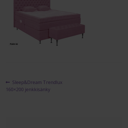
Maksuehdot
Blogi – Jenkkisänky
Artikkelien
Edellinen
Sleep&Dream Trendlux
artikkeli
160×200 jenkkisänky
selaus