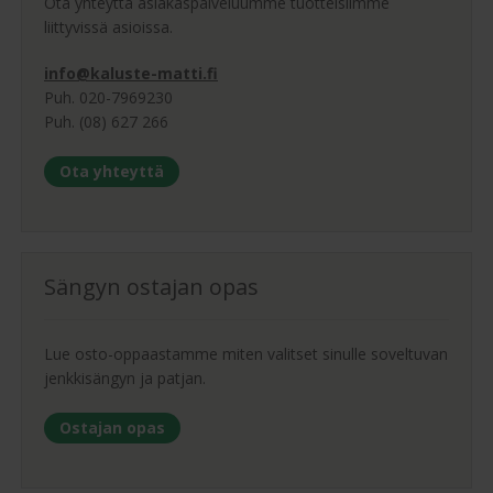
Ota yhteyttä asiakaspalveluumme tuotteisiimme
liittyvissä asioissa.
info@kaluste-matti.fi
Puh. 020-7969230
Puh. (08) 627 266
Ota yhteyttä
Sängyn ostajan opas
Lue osto-oppaastamme miten valitset sinulle soveltuvan
jenkkisängyn ja patjan.
Ostajan opas