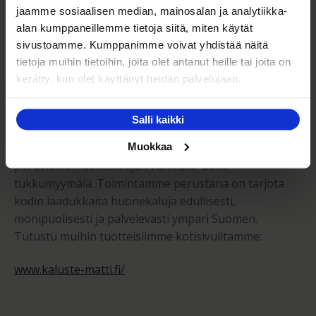
jaamme sosiaalisen median, mainosalan ja analytiikka-
Kuljetuksen hinta Suomessa alk. 59€!
alan kumppaneillemme tietoja siitä, miten käytät
sivustoamme. Kumppanimme voivat yhdistää näitä
tietoja muihin tietoihin, joita olet antanut heille tai joita on
kerätty, kun olet käyttänyt heidän palvelujaan.
Kaluste-Matti Oy
Salli kaikki
Muokkaa
Kaluste-Matti Oy on vuonna 1994 perheyrityksenä
perustettu huonekalujen vähittäis- sekä
tukkumyymälä. Toimintamme perustana on tarjota
kodin laadukkaita huonekaluja edullisesti,
monipuolisesti ja palvelevasti ympäri Suomen.
Tutustu muihin tuotteisiimme kotisivuiltamme:
www.kaluste-matti.fi/