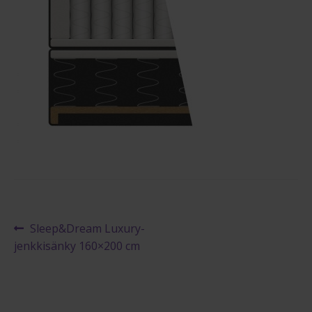
Maksuehdot
Blogi – Jenkkisänky
Artikkelien
Edellinen
Sleep&Dream Luxury-
artikkeli
jenkkisänky 160×200 cm
selaus