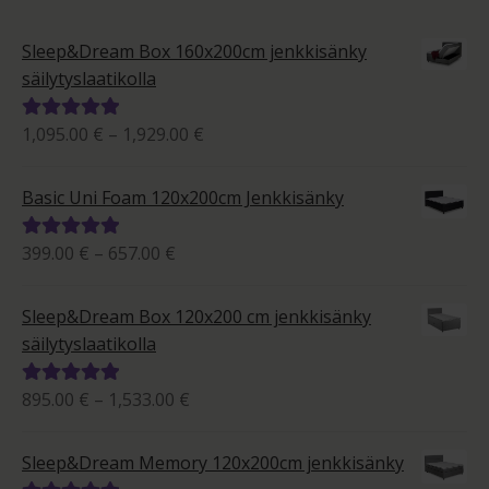
Sleep&Dream Box 160x200cm jenkkisänky
säilytyslaatikolla
Hintaluokka:
1,095.00
€
–
1,929.00
€
Arvostelu
1,095.00 €
tuotteesta:
-
5.00
/ 5
Basic Uni Foam 120x200cm Jenkkisänky
1,929.00 €
Hintaluokka:
399.00
€
–
657.00
€
Arvostelu
399.00 €
tuotteesta:
-
5.00
/ 5
Sleep&Dream Box 120x200 cm jenkkisänky
657.00 €
säilytyslaatikolla
Hintaluokka:
895.00
€
–
1,533.00
€
Arvostelu
895.00 €
tuotteesta:
-
5.00
/ 5
Sleep&Dream Memory 120x200cm jenkkisänky
1,533.00 €