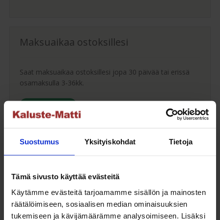
Maksuaikaa ostoksillesi
Saat maksuaikaa ostoksillesi jopa 30 päivää tai erissä
osamaksulla 3-36kk.
Maksutavat
Suostumus
Yksityiskohdat
Tietoja
Oma turvallinen kuljetus
Tämä sivusto käyttää evästeitä
Kaluste-Matin oma kuljetus on turvallinen tapa
Käytämme evästeitä tarjoamamme sisällön ja mainosten
tuotteiden toimitukseen. Saat varmemmin tuotteet
räätälöimiseen, sosiaalisen median ominaisuuksien
ehjänä perille - ja vieläpä sisäänkannettuna!
tukemiseen ja kävijämäärämme analysoimiseen. Lisäksi