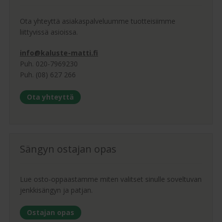
Ota yhteyttä asiakaspalveluumme tuotteisiimme
liittyvissä asioissa.
info@kaluste-matti.fi
Puh. 020-7969230
Puh. (08) 627 266
Ota yhteyttä
Sängyn ostajan opas
Lue osto-oppaastamme miten valitset sinulle soveltuvan
jenkkisängyn ja patjan.
Ostajan opas