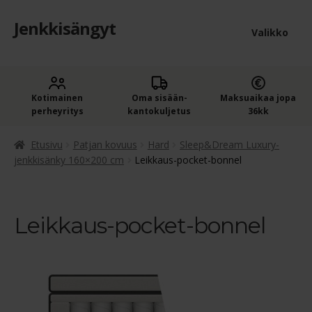
Jenkkisängyt
Siirry
Siirry
Valikko
navigointiin
sisältöön
Etusivu
Laaje
Kotimainen
Oma sisään­
Maksuaikaa jopa
Jenkkisängyt
perheyritys
kantokuljetus
36kk
alem
Laaje
Oheistuotteet
tason
Etusivu
Patjan kovuus
Hard
Sleep&Dream Luxury-
alem
jenkkisänky 160×200 cm
Leikkaus-pocket-bonnel
valik
Ostoskori
tason
valik
Kassa
Leikkaus-pocket-bonnel
Jenkkisängyn ostajan opas
Yleiset ehdot