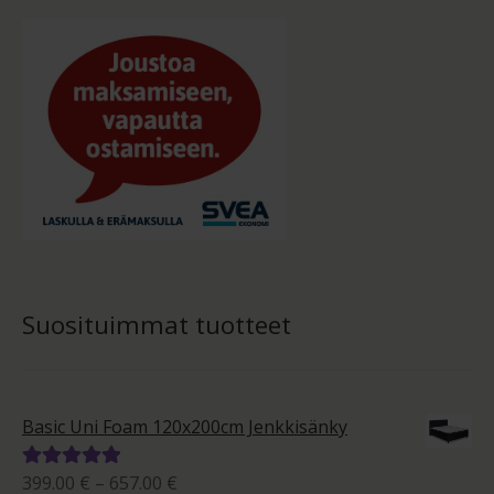
Suosituimmat tuotteet
Basic Uni Foam 120x200cm Jenkkisänky
Hintaluokka:
399.00
€
–
657.00
€
Arvostelu