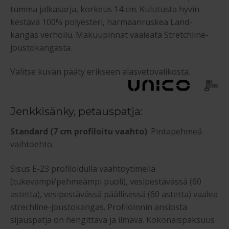
tumma jalkasarja, korkeus 14 cm. Kulutusta hyvin
kestävä 100% polyesteri, harmaanruskea Land-
kangas verhoilu. Makuupinnat vaaleata Stretchline-
joustokangasta.
Valitse kuvan pääty erikseen alasvetovalikosta.
Jenkkisänky, petauspatja:
Standard (7 cm profiloitu vaahto)
: Pintapehmeä
vaihtoehto.
Sisus E-23 profiloidulla vaahtoytimellä
(tukevampi/pehmeämpi puoli), vesipestävässä (60
astetta), vesipestävässä päällisessä (60 astetta) vaalea
strechline-joustokangas. Profiloinnin ansiosta
sijauspatja on hengittävä ja ilmava. Kokonaispaksuus