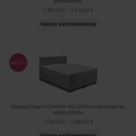
jenkkisänky
Hintaluokka:
1,395.00
€
–
1,914.00
€
1,395.00 €
Tällä
Valitse vaihtoehdoista
-
tuotteella
1,914.00 €
on
useampi
muunnelma.
Voit
NETTO
tehdä
valinnat
tuotteen
sivulla.
Sleep&Dream Comfort 160x200cm jenkkisänky
säilytystilalla
Hintaluokka:
1,695.00
€
–
2,585.00
€
1,695.00 €
Tällä
Valitse vaihtoehdoista