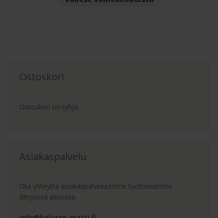
-
tuotteella
2,585.00 €
on
useampi
muunnelma.
Voit
tehdä
Ostoskori
valinnat
tuotteen
sivulla.
Ostoskori on tyhjä.
Asiakaspalvelu
Ota yhteyttä asiakaspalveluumme tuotteisiimme
liittyvissä asioissa.
info@kaluste-matti.fi