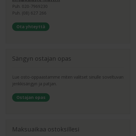
Puh. 020-7969230
Puh. (08) 627 266
Ota yhteyttä
Sängyn ostajan opas
Lue osto-oppaastamme miten valitset sinulle soveltuvan
jenkkisängyn ja patjan.
Ostajan opas
Maksuaikaa ostoksillesi