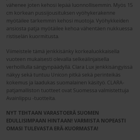
vähenee joten kehosi lepää luonnollisemmin. Myös 15
cm korkean pussijousituksen vyöhykerakenne
myötäilee tarkemmin kehosi muotoja. Vyöhykkeiden
ansiosta patja myötäilee kehoa vähentäen nukkuessa
ristiselän kuormitusta.
Viimeistele tämä jenkkisänky korkealuokkaisella
vuoteen mukaisesti olevalla selkeälinjaisella
verhoillulla sängynpäädyllä. Clara Lux jenkkisängyissä
näkyy sekä tuntuu Unicon pitkä sekä perinteikäs
kokemus ja laadukas suomalainen käsityö. CLARA-
patjamalliston tuotteet ovat Suomessa valmistettuja
Avainlippu -tuotteita.
NYT TEHTAAN VARASTOERÄ SUOMEN
EDULLISIMPAAN HINTAAN! VARMISTA NOPEASTI
OMASI TULEVASTA ERÄ-KUORMASTA!