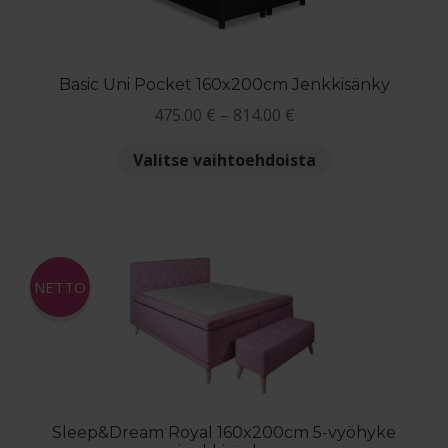
Basic Uni Pocket 160x200cm Jenkkisänky
Hintaluokka:
475.00
€
–
814.00
€
475.00 €
Tällä
Valitse vaihtoehdoista
-
tuotteella
814.00 €
on
useampi
muunnelma.
Voit
NETTO
tehdä
valinnat
tuotteen
sivulla.
Sleep&Dream Royal 160x200cm 5-vyöhyke