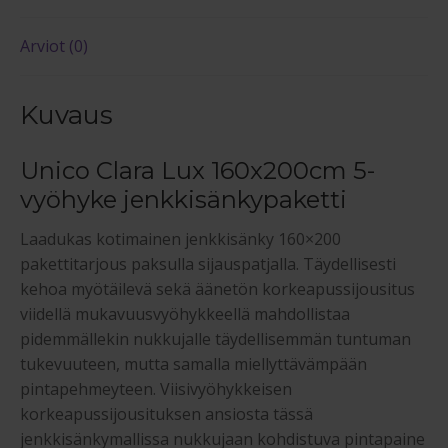
Arviot (0)
Kuvaus
Unico Clara Lux 160x200cm 5-
vyöhyke jenkkisänkypaketti
Laadukas kotimainen jenkkisänky 160×200
pakettitarjous paksulla sijauspatjalla. Täydellisesti
kehoa myötäilevä sekä äänetön korkeapussijousitus
viidellä mukavuusvyöhykkeellä mahdollistaa
pidemmällekin nukkujalle täydellisemmän tuntuman
tukevuuteen, mutta samalla miellyttävämpään
pintapehmeyteen. Viisivyöhykkeisen
korkeapussijousituksen ansiosta tässä
jenkkisänkymallissa nukkujaan kohdistuva pintapaine