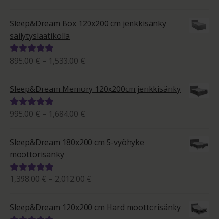
399.00 €
tuotteesta:
-
5.00
/ 5
Sleep&Dream Box 120x200 cm jenkkisänky
657.00 €
säilytyslaatikolla
Hintaluokka:
895.00
€
–
1,533.00
€
Arvostelu
895.00 €
tuotteesta:
-
5.00
/ 5
Sleep&Dream Memory 120x200cm jenkkisänky
1,533.00 €
Hintaluokka:
995.00
€
–
1,684.00
€
Arvostelu
995.00 €
tuotteesta:
-
5.00
/ 5
Sleep&Dream 180x200 cm 5-vyöhyke
1,684.00 €
moottorisänky
Hintaluokka:
1,398.00
€
–
2,012.00
€
Arvostelu
1,398.00 €
tuotteesta:
-
5.00
/ 5
Sleep&Dream 120x200 cm Hard moottorisänky
2,012.00 €