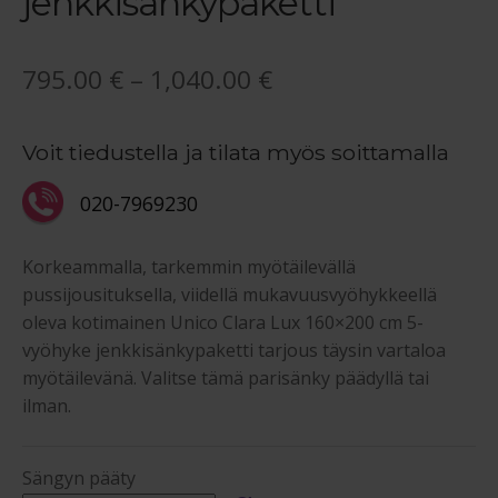
jenkkisänkypaketti
Hintaluokka:
795.00
€
–
1,040.00
€
795.00 €
Voit tiedustella ja tilata myös soittamalla
-
1,040.00 €
020-7969230
Korkeammalla, tarkemmin myötäilevällä
pussijousituksella, viidellä mukavuusvyöhykkeellä
oleva kotimainen Unico Clara Lux 160×200 cm 5-
vyöhyke jenkkisänkypaketti tarjous täysin vartaloa
myötäilevänä. Valitse tämä parisänky päädyllä tai
ilman.
Sängyn pääty