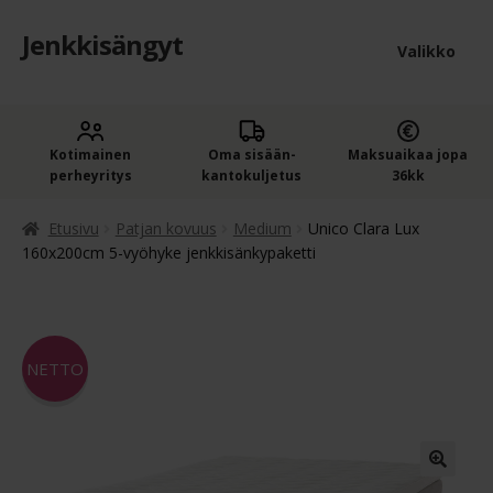
Jenkkisängyt
Siirry
Siirry
Valikko
navigointiin
sisältöön
Etusivu
Laaje
Kotimainen
Oma sisään­
Maksuaikaa jopa
Jenkkisängyt
perheyritys
kantokuljetus
36kk
alem
Laaje
Oheistuotteet
tason
Etusivu
Patjan kovuus
Medium
Unico Clara Lux
alem
160x200cm 5-vyöhyke jenkkisänkypaketti
valik
Ostoskori
tason
valik
Kassa
NETTO
Jenkkisängyn ostajan opas
Yleiset ehdot