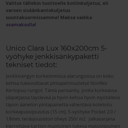
Valitse tällekin tuotteelle kotiinkuljetus, eli
varoen sisäänkantokuljetus
suuntakuormissamme! Maksa vaikka
osamaksulla
!
Unico Clara Lux 160x200cm 5-
vyöhyke jenkkisänkypaketti
tekniset tiedot:
Jenkkisängyn korkeimmissa alarungoissa on koko
kehoa tukevoittavat pintapehmustetut Nonflex
Kertopuu rungot. Tämä parisänky, jonka korkeassa
yläpatjassa täysleveä ja hyvin kehoa hyvin myötäilevä
täysin äänetön pintapainetta vähentävä koteloitu
korkeapussijousitus (15 cm), 5-vyöhyke Pocket 2.0 /
1.8mm, teräsjousiston tiheys 250/ m2. Jalkasarjana
kierrettävä kartion muotoinen tukeva massiviipuinen