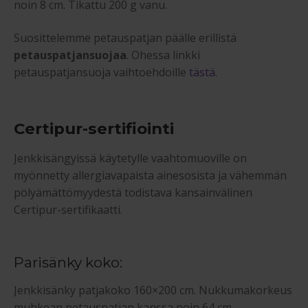
noin 8 cm. Tikattu 200 g vanu.
Suosittelemme petauspatjan päälle erillistä
petauspatjansuojaa
. Ohessa linkki
petauspatjansuoja vaihtoehdoille
tästä.
Certipur-sertifiointi
Jenkkisängyissä käytetylle vaahtomuoville on
myönnetty allergiavapaista ainesosista ja vähemmän
pölyämättömyydestä todistava kansainvälinen
Certipur-sertifikaatti.
Parisänky koko:
Jenkkisänky patjakoko 160×200 cm. Nukkumakorkeus
muhkean petauspatjan kanssa noin 64 cm.