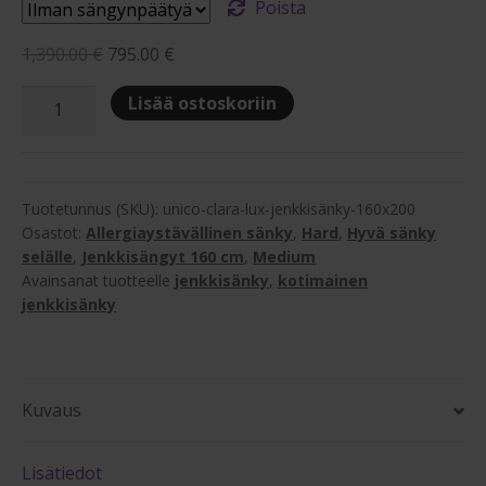
Poista
Alkuperäinen
Nykyinen
1,390.00
€
795.00
€
hinta
hinta
Unico
Lisää ostoskoriin
oli:
on:
Clara
1,390.00 €.
795.00 €.
Lux
160x200cm
5-
Tuotetunnus (SKU):
unico-clara-lux-jenkkisänky-160x200
vyöhyke
Osastot:
Allergiaystävällinen sänky
,
Hard
,
Hyvä sänky
selälle
,
Jenkkisängyt 160 cm
,
Medium
jenkkisänkypaketti
Avainsanat tuotteelle
jenkkisänky
,
kotimainen
määrä
jenkkisänky
Kuvaus
Lisätiedot