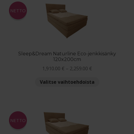
muunnelma.
Voit
NETTO
Blogi – Jenkkisänky
tehdä
valinnat
tuotteen
sivulla.
Sleep&Dream Naturline Eco-jenkkisänky
120x200cm
Hintaluokka:
1,910.00
€
–
2,259.00
€
1,910.00 €
Tällä
Valitse vaihtoehdoista
-
tuotteella
2,259.00 €
on
useampi
muunnelma.
Voit
NETTO
tehdä
valinnat