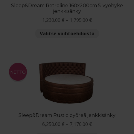
Sleep&Dream Retroline 160x200cm 5-vyöhyke
jenkkisänky
Hintaluokka:
1,230.00
€
–
1,795.00
€
1,230.00 €
Tällä
Valitse vaihtoehdoista
-
tuotteella
1,795.00 €
on
useampi
muunnelma.
Voit
NETTO
tehdä
valinnat
tuotteen
sivulla.
Sleep&Dream Rustic pyöreä jenkkisänky
Hintaluokka:
6,250.00
€
–
7,170.00
€
6,250.00 €