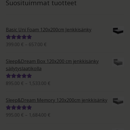
Suosituimmat tuotteet
Basic Uni Foam 120x200cm Jenkkisänky
Hintaluokka:
399.00
€
–
657.00
€
Arvostelu
399.00 €
tuotteesta:
-
5.00
/ 5
Sleep&Dream Box 120x200 cm jenkkisänky
657.00 €
säilytyslaatikolla
Hintaluokka:
895.00
€
–
1,533.00
€
Arvostelu
895.00 €
tuotteesta:
-
5.00
/ 5
Sleep&Dream Memory 120x200cm jenkkisänky
1,533.00 €
Hintaluokka:
995.00
€
–
1,684.00
€
Arvostelu
995.00 €
tuotteesta:
-
5.00
/ 5