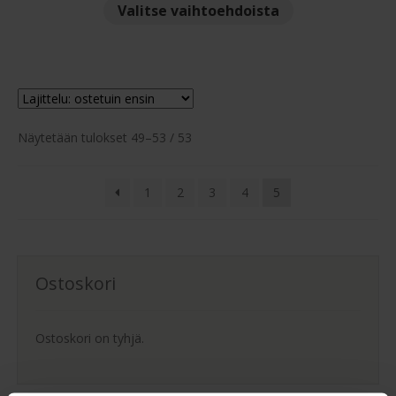
Tällä
Valitse vaihtoehdoista
-
tuotteella
7,170.00 €
on
useampi
muunnelma.
Voit
Suosituimmat
tehdä
Näytetään tulokset 49–53 / 53
ensin
valinnat
tuotteen
1
2
3
4
5
sivulla.
Ostoskori
Ostoskori on tyhjä.