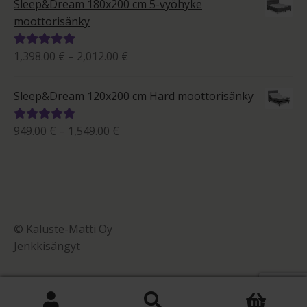
Sleep&Dream 180x200 cm 5-vyöhyke
1,684.00 €
moottorisänky
Hintaluokka:
1,398.00
€
–
2,012.00
€
Arvostelu
1,398.00 €
tuotteesta:
-
5.00
/ 5
Sleep&Dream 120x200 cm Hard moottorisänky
2,012.00 €
Hintaluokka:
949.00
€
–
1,549.00
€
Arvostelu
949.00 €
tuotteesta:
-
5.00
/ 5
1,549.00 €
© Kaluste-Matti Oy
Jenkkisängyt
0