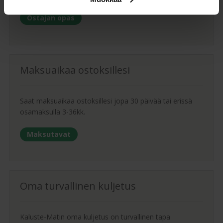
Ostajan opas
Maksuaikaa ostoksillesi
Saat maksuaikaa ostoksillesi jopa 30 päivää tai erissä
osamaksulla 3-36kk.
Maksutavat
Oma turvallinen kuljetus
Kaluste-Matin oma kuljetus on turvallinen tapa