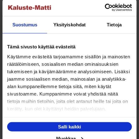
Asiakaspalvelu
Suostumus
Yksityiskohdat
Tietoja
Ota yhteyttä asiakaspalveluumme tuotteisiimme
liittyvissä asioissa.
Tämä sivusto käyttää evästeitä
info@kaluste-matti.fi
Käytämme evästeitä tarjoamamme sisällön ja mainosten
Puh. 020-7969230
Puh. (08) 627 266
räätälöimiseen, sosiaalisen median ominaisuuksien
tukemiseen ja kävijämäärämme analysoimiseen. Lisäksi
Ota yhteyttä
jaamme sosiaalisen median, mainosalan ja analytiikka-
alan kumppaneillemme tietoja siitä, miten käytät
sivustoamme. Kumppanimme voivat yhdistää näitä
tietoja muihin tietoihin, joita olet antanut heille tai joita on
kerätty, kun olet käyttänyt heidän palvelujaan.
Sängyn ostajan opas
Salli kaikki
Lue osto-oppaastamme miten valitset sinulle soveltuvan
jenkkisängyn ja patjan.
Muokkaa