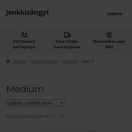
Jenkkisängyt
Siirry
Siirry
Valikko
navigointiin
sisältöön
Etusivu
Laaje
Kotimainen
Oma sisään­
Maksuaikaa jopa
Jenkkisängyt
perheyritys
kantokuljetus
36kk
alem
Laaje
Jenkkisängyt leveyden mukaan
tason
Etusivu
Patjan kovuus
Medium
Sivu 5
alem
valik
Laaje
Jenkkisängyt nukkujan painon mukaan
tason
alem
valik
Medium
Pehmeä (alle 75kg)
tason
valik
Keskikova (yli 75kg)
Suosituimmat
Näytetään tulokset 49–53 / 53
X-Hard (yli 95kg)
ensin