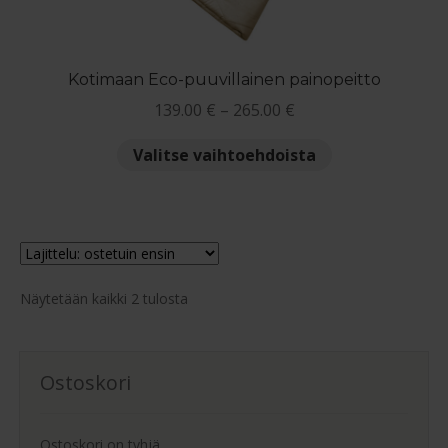
tuotteen
sivulla.
Kotimaan Eco-puuvillainen painopeitto
Hintaluokka:
139.00
€
–
265.00
€
139.00 €
Tällä
Valitse vaihtoehdoista
-
tuotteella
265.00 €
on
useampi
muunnelma.
Voit
Suosituimmat
tehdä
Näytetään kaikki 2 tulosta
ensin
valinnat
tuotteen
sivulla.
Ostoskori
Ostoskori on tyhjä.