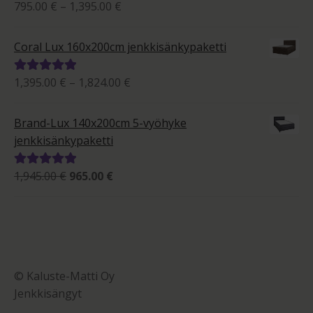
Hintaluokka:
795.00
€
–
1,395.00
€
Arvostelu
795.00 €
tuotteesta:
-
5.00
/ 5
Coral Lux 160x200cm jenkkisänkypaketti
1,395.00 €
Hintaluokka:
1,395.00
€
–
1,824.00
€
Arvostelu
1,395.00 €
tuotteesta:
-
5.00
/ 5
Brand-Lux 140x200cm 5-vyöhyke
1,824.00 €
jenkkisänkypaketti
Alkuperäinen
Nykyinen
1,945.00
€
965.00
€
Arvostelu
hinta
hinta
tuotteesta:
oli:
on:
5.00
/ 5
1,945.00 €.
965.00 €.
© Kaluste-Matti Oy
Jenkkisängyt