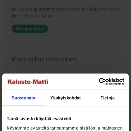
Lue osto-oppaastamme miten valitset sinulle soveltuvan
jenkkisängyn ja patjan.
Ostajan opas
Maksuaikaa ostoksillesi
Saat maksuaikaa ostoksillesi jopa 30 päivää tai erissä
osamaksulla 3-36kk.
Maksutavat
Suostumus
Yksityiskohdat
Tietoja
Tämä sivusto käyttää evästeitä
Oma turvallinen kuljetus
Käytämme evästeitä tarjoamamme sisällön ja mainosten