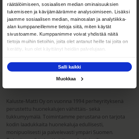
räätälöimiseen, sosiaalisen median ominaisuuksien
tukemiseen ja kävijämäärämme analysoimiseen. Lisäksi
Kaluste-Matin oma kuljetus on turvallinen tapa
jaamme sosiaalisen median, mainosalan ja analytiikka-
tuotteiden toimitukseen. Saat varmemmin tuotteet
alan kumppaneillemme tietoja siitä, miten käytät
ehjänä perille - ja vieläpä sisäänkannettuna!
sivustoamme. Kumppanimme voivat yhdistää näitä
tietoja muihin tietoihin, joita olet antanut heille tai joita on
Kuljetuksen hinta Suomessa alk. 59€!
kerätty, kun olet käyttänyt heidän palvelujaan.
Salli kaikki
Kaluste-Matti Oy
Muokkaa
Kaluste-Matti Oy on vuonna 1994 perheyrityksenä
perustettu huonekalujen vähittäis- sekä
tukkumyymälä. Toimintamme perustana on tarjota
kodin laadukkaita huonekaluja edullisesti,
monipuolisesti ja palvelevasti ympäri Suomen.