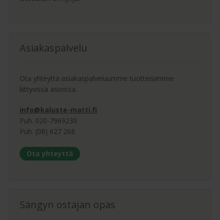
Asiakaspalvelu
Ota yhteyttä asiakaspalveluumme tuotteisiimme
liittyvissä asioissa.
info@kaluste-matti.fi
Puh. 020-7969230
Puh. (08) 627 266
Ota yhteyttä
Sängyn ostajan opas