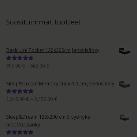
Suosituimmat tuotteet
Basic Uni Pocket 120x200cm Jenkkisänky
Hintaluokka:
395.00
€
–
663.00
€
Arvostelu
395.00 €
tuotteesta:
-
5.00
/ 5
Sleep&Dream Memory 160x200 cm jenkkisänky
663.00 €
Hintaluokka:
1,245.00
€
–
2,150.00
€
Arvostelu
1,245.00 €
tuotteesta:
-
5.00
/ 5
Sleep&Dream 120x200 cm 5-vyöhyke
2,150.00 €
moottorisänky