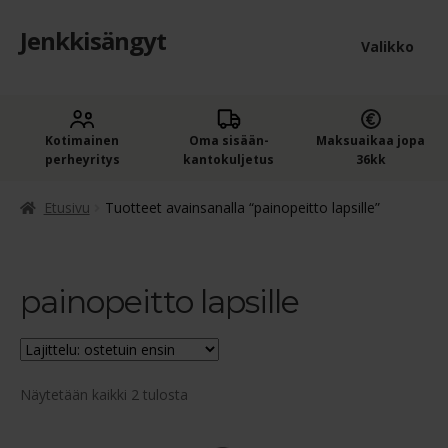
Jenkkisängyt
Siirry
Siirry
Valikko
navigointiin
sisältöön
Etusivu
Laaje
Kotimainen
Oma sisään­
Maksuaikaa jopa
Jenkkisängyt
perheyritys
kantokuljetus
36kk
alem
Laaje
Oheistuotteet
tason
Etusivu
Tuotteet avainsanalla “painopeitto lapsille”
alem
valik
Ostoskori
tason
valik
painopeitto lapsille
Kassa
Jenkkisängyn ostajan opas
Suosituimmat
Näytetään kaikki 2 tulosta
Yleiset ehdot
ensin