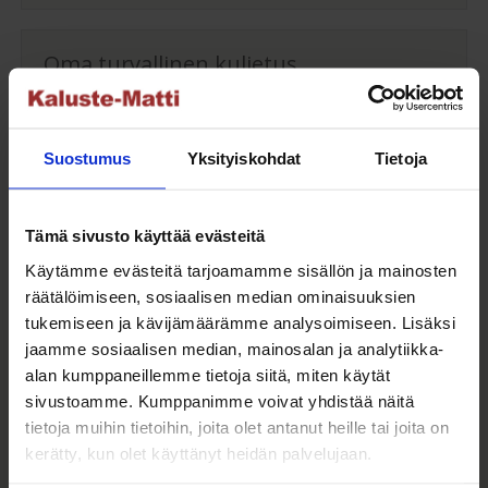
Oma turvallinen kuljetus
Kaluste-Matin oma kuljetus on turvallinen tapa
tuotteiden toimitukseen. Saat varmemmin tuotteet
Suostumus
Yksityiskohdat
Tietoja
ehjänä perille - ja vieläpä sisäänkannettuna!
Kuljetuksen hinta Suomessa alk. 59€!
Tämä sivusto käyttää evästeitä
Käytämme evästeitä tarjoamamme sisällön ja mainosten
räätälöimiseen, sosiaalisen median ominaisuuksien
tukemiseen ja kävijämäärämme analysoimiseen. Lisäksi
Kaluste-Matti Oy
jaamme sosiaalisen median, mainosalan ja analytiikka-
alan kumppaneillemme tietoja siitä, miten käytät
sivustoamme. Kumppanimme voivat yhdistää näitä
tietoja muihin tietoihin, joita olet antanut heille tai joita on
Kaluste-Matti Oy on vuonna 1994 perheyrityksenä
kerätty, kun olet käyttänyt heidän palvelujaan.
perustettu huonekalujen vähittäis- sekä
tukkumyymälä. Toimintamme perustana on tarjota