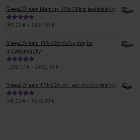
-
5.00
/ 5
Sleep&Dream Memory 120x200cm jenkkisänky
1,533.00 €
Hintaluokka:
995.00
€
–
1,684.00
€
Arvostelu
995.00 €
tuotteesta:
-
5.00
/ 5
Sleep&Dream 180x200 cm 5-vyöhyke
1,684.00 €
moottorisänky
Hintaluokka:
1,398.00
€
–
2,012.00
€
Arvostelu
1,398.00 €
tuotteesta:
-
5.00
/ 5
Sleep&Dream 120x200 cm Hard moottorisänky
2,012.00 €
Hintaluokka:
949.00
€
–
1,549.00
€
Arvostelu
949.00 €
tuotteesta:
-
5.00
/ 5
1,549.00 €