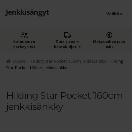
Jenkkisängyt
Siirry
Siirry
Valikko
navigointiin
sisältöön
Etusivu
Laaje
Kotimainen
Oma sisään­
Maksuaikaa jopa
Jenkkisängyt
perheyritys
kantokuljetus
36kk
alem
Laaje
Oheistuotteet
tason
Etusivu
Hilding Star Pocket 160cm jenkkisänkky
Hilding
alem
Star Pocket 160cm jenkkisänkky
valik
Ostoskori
tason
valik
Kassa
Hilding Star Pocket 160cm
jenkkisänkky
Jenkkisängyn ostajan opas
Yleiset ehdot