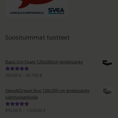
Suosituimmat tuotteet
Basic Uni Foam 120x200cm Jenkkisänky
Hintaluokka:
399.00
€
–
657.00
€
Arvostelu
399.00 €
tuotteesta:
-
5.00
/ 5
Sleep&Dream Box 120x200 cm jenkkisänky
657.00 €
säilytyslaatikolla
Hintaluokka:
895.00
€
–
1,533.00
€
Arvostelu
895.00 €
tuotteesta: