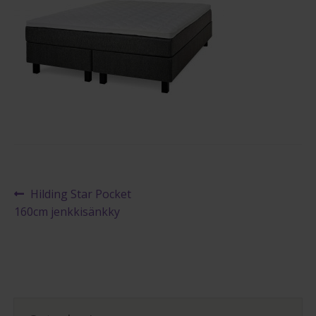
Maksuehdot
Blogi – Jenkkisänky
Artikkelien
Edellinen
Hilding Star Pocket
artikkeli
160cm jenkkisänkky
selaus