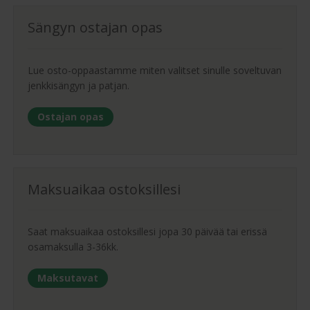
Sängyn ostajan opas
Lue osto-oppaastamme miten valitset sinulle soveltuvan
jenkkisängyn ja patjan.
Ostajan opas
Maksuaikaa ostoksillesi
Saat maksuaikaa ostoksillesi jopa 30 päivää tai erissä
osamaksulla 3-36kk.
Maksutavat