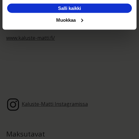
kodin laadukkaita huonekaluja edullisesti,
Salli kaikki
monipuolisesti ja palvelevasti ympäri Suomen.
Muokkaa
Tutustu muihin tuotteisiimme kotisivuiltamme:
www.kaluste-matti.fi/
Kaluste-Matti Instagramissa
Maksutavat