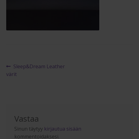
Maksuehdot
Blogi – Jenkkisänky
Artikkelien
Edellinen
Sleep&Dream Leather
artikkeli
värit
selaus
Vastaa
Sinun täytyy
kirjautua sisään
kommentoidaksesi.