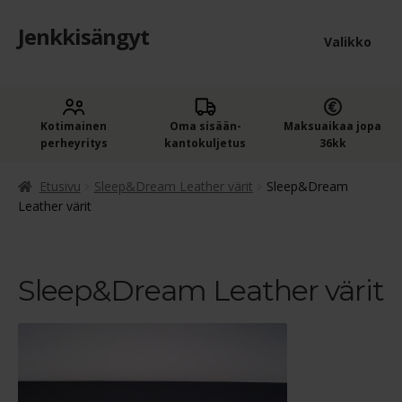
Jenkkisängyt
Siirry
Siirry
Valikko
navigointiin
sisältöön
Etusivu
Laaje
Kotimainen
Oma sisään­
Maksuaikaa jopa
Jenkkisängyt
perheyritys
kantokuljetus
36kk
alem
Laaje
Oheistuotteet
tason
Etusivu
Sleep&Dream Leather värit
Sleep&Dream
alem
Leather värit
valik
Ostoskori
tason
valik
Kassa
Sleep&Dream Leather värit
Jenkkisängyn ostajan opas
Yleiset ehdot