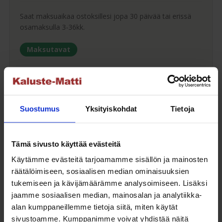
Saat maksuaikaa ostoksillesi jopa 30 päivää tai erissä
osamaksulla 3-36kk.
Maksutavat
Oma turvallinen kuljetus
Suostumus
Yksityiskohdat
Tietoja
Kaluste-Matin oma kuljetus on turvallinen tapa
tuotteiden toimitukseen. Saat varmemmin tuotteet
Tämä sivusto käyttää evästeitä
ehjänä perille - ja vieläpä sisäänkannettuna!
Käytämme evästeitä tarjoamamme sisällön ja mainosten
räätälöimiseen, sosiaalisen median ominaisuuksien
Kuljetuksen hinta Suomessa alk. 59€!
tukemiseen ja kävijämäärämme analysoimiseen. Lisäksi
jaamme sosiaalisen median, mainosalan ja analytiikka-
alan kumppaneillemme tietoja siitä, miten käytät
sivustoamme. Kumppanimme voivat yhdistää näitä