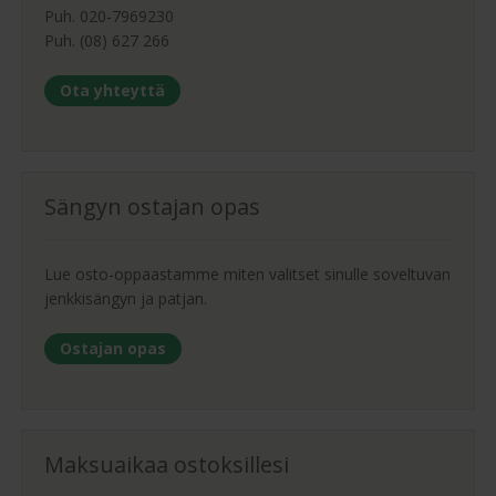
Puh. 020-7969230
Puh. (08) 627 266
Ota yhteyttä
Sängyn ostajan opas
Lue osto-oppaastamme miten valitset sinulle soveltuvan
jenkkisängyn ja patjan.
Ostajan opas
Maksuaikaa ostoksillesi