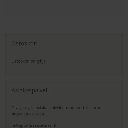
Ostoskori
Ostoskori on tyhjä.
Asiakaspalvelu
Ota yhteyttä asiakaspalveluumme tuotteisiimme
liittyvissä asioissa.
info@kaluste-matti.fi