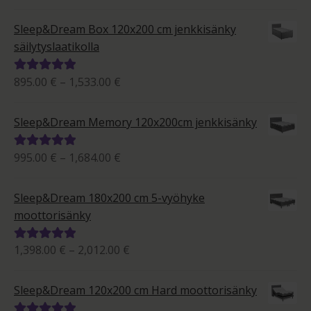
399.00 €
tuotteesta:
-
5.00
/ 5
Sleep&Dream Box 120x200 cm jenkkisänky
657.00 €
säilytyslaatikolla
Hintaluokka:
895.00
€
–
1,533.00
€
Arvostelu
895.00 €
tuotteesta:
-
5.00
/ 5
Sleep&Dream Memory 120x200cm jenkkisänky
1,533.00 €
Hintaluokka:
995.00
€
–
1,684.00
€
Arvostelu
995.00 €
tuotteesta:
-
5.00
/ 5
Sleep&Dream 180x200 cm 5-vyöhyke
1,684.00 €
moottorisänky
Hintaluokka:
1,398.00
€
–
2,012.00
€
Arvostelu
1,398.00 €
tuotteesta:
-
5.00
/ 5
Sleep&Dream 120x200 cm Hard moottorisänky
2,012.00 €