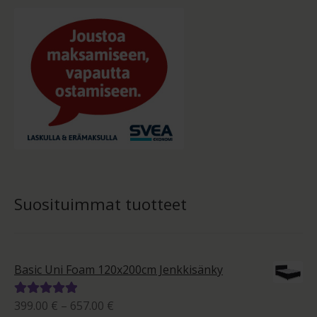
Suosituimmat tuotteet
Basic Uni Foam 120x200cm Jenkkisänky
Hintaluokka:
399.00
€
–
657.00
€
Arvostelu