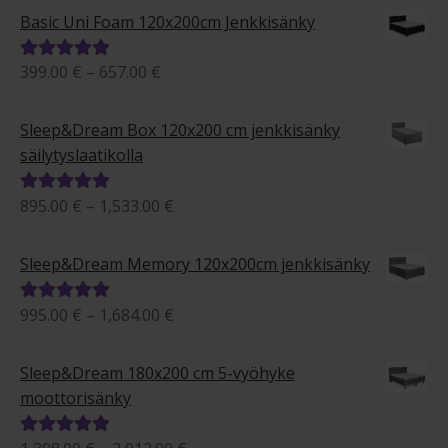
-
5.00
/ 5
Basic Uni Foam 120x200cm Jenkkisänky
1,929.00 €
Hintaluokka:
399.00
€
–
657.00
€
Arvostelu
399.00 €
tuotteesta:
-
5.00
/ 5
Sleep&Dream Box 120x200 cm jenkkisänky
657.00 €
säilytyslaatikolla
Hintaluokka:
895.00
€
–
1,533.00
€
Arvostelu
895.00 €
tuotteesta:
-
5.00
/ 5
Sleep&Dream Memory 120x200cm jenkkisänky
1,533.00 €
Hintaluokka:
995.00
€
–
1,684.00
€
Arvostelu
995.00 €
tuotteesta:
-
5.00
/ 5
Sleep&Dream 180x200 cm 5-vyöhyke
1,684.00 €
moottorisänky
Arvostelu