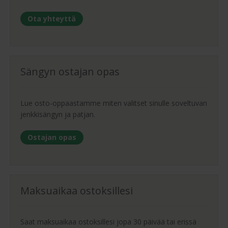
Ota yhteyttä
Sängyn ostajan opas
Lue osto-oppaastamme miten valitset sinulle soveltuvan
jenkkisängyn ja patjan.
Ostajan opas
Maksuaikaa ostoksillesi
Saat maksuaikaa ostoksillesi jopa 30 päivää tai erissä