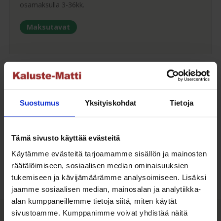
osamaksulla 3-36kk.
Maksutavat
Oma turvallinen kuljetus
Suostumus
Yksityiskohdat
Tietoja
Kaluste-Matin oma kuljetus on turvallinen tapa
tuotteiden toimitukseen. Saat varmemmin tuotteet
ehjänä perille - ja vieläpä sisäänkannettuna!
Tämä sivusto käyttää evästeitä
Kuljetuksen hinta Suomessa alk. 59€!
Käytämme evästeitä tarjoamamme sisällön ja mainosten
räätälöimiseen, sosiaalisen median ominaisuuksien
tukemiseen ja kävijämäärämme analysoimiseen. Lisäksi
jaamme sosiaalisen median, mainosalan ja analytiikka-
alan kumppaneillemme tietoja siitä, miten käytät
Kaluste-Matti Oy
sivustoamme. Kumppanimme voivat yhdistää näitä