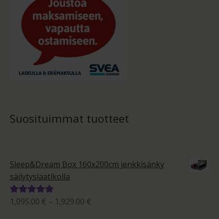
Suosituimmat tuotteet
Sleep&Dream Box 160x200cm jenkkisänky
säilytyslaatikolla
Hintaluokka:
1,095.00
€
–
1,929.00
€
Arvostelu
1,095.00 €
tuotteesta: