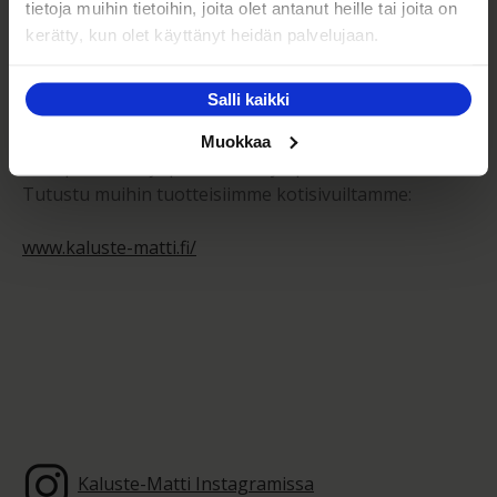
tietoja muihin tietoihin, joita olet antanut heille tai joita on
kerätty, kun olet käyttänyt heidän palvelujaan.
Kaluste-Matti Oy on vuonna 1994 perheyrityksenä
perustettu huonekalujen vähittäis- sekä
Salli kaikki
tukkumyymälä. Toimintamme perustana on tarjota
kodin laadukkaita huonekaluja edullisesti,
Muokkaa
monipuolisesti ja palvelevasti ympäri Suomen.
Tutustu muihin tuotteisiimme kotisivuiltamme:
www.kaluste-matti.fi/
Kaluste-Matti Instagramissa