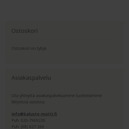
Ostoskori
Ostoskori on tyhjä.
Asiakaspalvelu
Ota yhteyttä asiakaspalveluumme tuotteisiimme
liittyvissä asioissa.
info@kaluste-matti.fi
Puh. 020-7969230
Puh. (08) 627 266