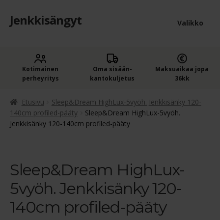
Jenkkisängyt
Siirry
Siirry
Valikko
navigointiin
sisältöön
Etusivu
Laaje
Kotimainen
Oma sisään­
Maksuaikaa jopa
Jenkkisängyt
perheyritys
kantokuljetus
36kk
alem
Laaje
Oheistuotteet
tason
Etusivu
Sleep&Dream HighLux-5vyöh. Jenkkisänky 120-
alem
140cm profiled-pääty
Sleep&Dream HighLux-5vyöh.
valik
Jenkkisänky 120-140cm profiled-pääty
Ostoskori
tason
valik
Kassa
Sleep&Dream HighLux-
Jenkkisängyn ostajan opas
5vyöh. Jenkkisänky 120-
Yleiset ehdot
140cm profiled-pääty