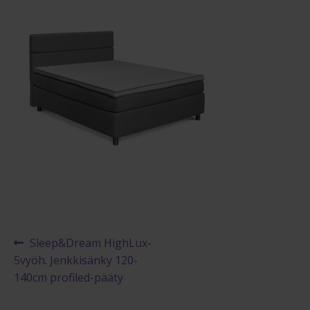
Maksuehdot
Blogi – Jenkkisänky
Artikkelien
Edellinen
Sleep&Dream HighLux-
artikkeli
5vyöh. Jenkkisänky 120-
selaus
140cm profiled-pääty