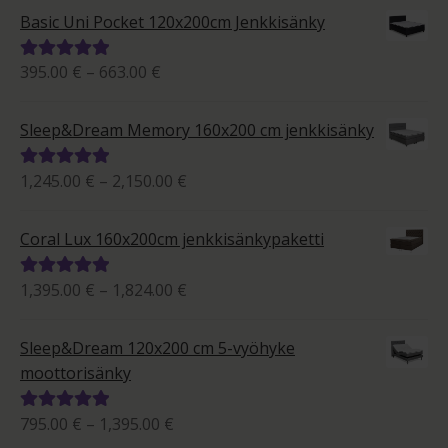
-
5.00
/ 5
Basic Uni Pocket 120x200cm Jenkkisänky
2,080.00 €
Hintaluokka:
395.00
€
–
663.00
€
Arvostelu
395.00 €
tuotteesta:
-
5.00
/ 5
Sleep&Dream Memory 160x200 cm jenkkisänky
663.00 €
Hintaluokka:
1,245.00
€
–
2,150.00
€
Arvostelu
1,245.00 €
tuotteesta:
-
5.00
/ 5
Coral Lux 160x200cm jenkkisänkypaketti
2,150.00 €
Hintaluokka:
1,395.00
€
–
1,824.00
€
Arvostelu
1,395.00 €
tuotteesta:
-
5.00
/ 5
Sleep&Dream 120x200 cm 5-vyöhyke
1,824.00 €
moottorisänky
Hintaluokka:
795.00
€
–
1,395.00
€
Arvostelu
tuotteesta: