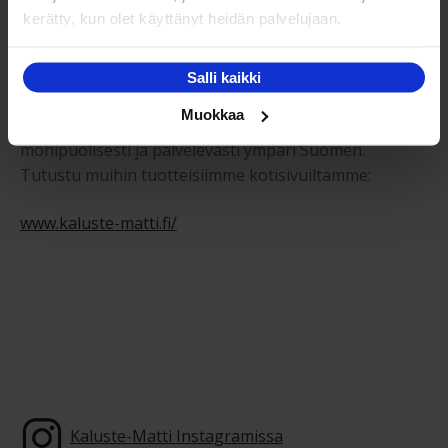
kerätty, kun olet käyttänyt heidän palvelujaan.
Kaluste-Matti Oy on vuonna 1994 perheyrityksenä
perustettu huonekalujen vähittäis- sekä
Salli kaikki
tukkumyymälä. Toimintamme perustana on tarjota
Muokkaa
kodin laadukkaita huonekaluja edullisesti,
monipuolisesti ja palvelevasti ympäri Suomen.
Tutustu muihin tuotteisiimme kotisivuiltamme:
www.kaluste-matti.fi/
Kaluste-Matti Instagramissa