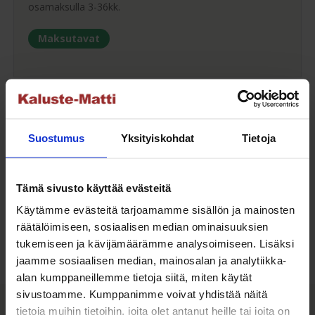
osamaksulla 3-36kk.
Maksutavat
Oma turvallinen kuljetus
Suostumus
Yksityiskohdat
Tietoja
Kaluste-Matin oma kuljetus on turvallinen tapa
tuotteiden toimitukseen. Saat varmemmin tuotteet
ehjänä perille - ja vieläpä sisäänkannettuna!
Tämä sivusto käyttää evästeitä
Käytämme evästeitä tarjoamamme sisällön ja mainosten
Kuljetuksen hinta Suomessa alk. 59€!
räätälöimiseen, sosiaalisen median ominaisuuksien
tukemiseen ja kävijämäärämme analysoimiseen. Lisäksi
jaamme sosiaalisen median, mainosalan ja analytiikka-
alan kumppaneillemme tietoja siitä, miten käytät
Kaluste-Matti Oy
sivustoamme. Kumppanimme voivat yhdistää näitä
tietoja muihin tietoihin, joita olet antanut heille tai joita on