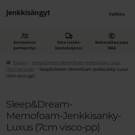
Jenkkisängyt
Siirry
Siirry
Valikko
navigointiin
sisältöön
Etusivu
Laaje
Kotimainen
Oma sisään­
Maksuaikaa jopa
Jenkkisängyt
perheyritys
kantokuljetus
36kk
alem
Laaje
Oheistuotteet
tason
Etusivu
Sleep&Dream-Memofoam-Jenkkisanky-Luxus
alem
(7cm visco-pp)
Sleep&Dream-Memofoam-Jenkkisanky-Luxus
valik
(7cm visco-pp)
Ostoskori
tason
valik
Kassa
Sleep&Dream-
Jenkkisängyn ostajan opas
Memofoam-Jenkkisanky-
Yleiset ehdot
Luxus (7cm visco-pp)