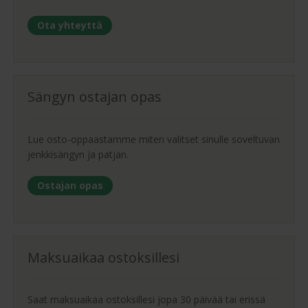
Ota yhteyttä
Sängyn ostajan opas
Lue osto-oppaastamme miten valitset sinulle soveltuvan
jenkkisängyn ja patjan.
Ostajan opas
Maksuaikaa ostoksillesi
Saat maksuaikaa ostoksillesi jopa 30 päivää tai erissä