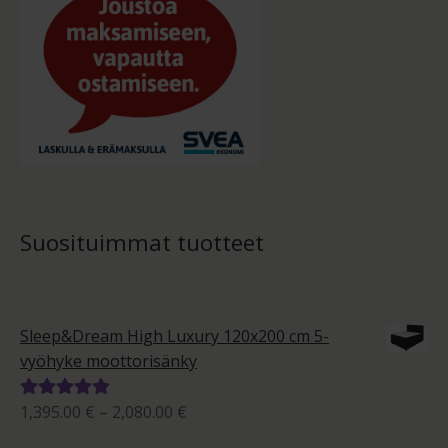
Suosituimmat tuotteet
Sleep&Dream High Luxury 120x200 cm 5-
vyöhyke moottorisänky
Hintaluokka:
1,395.00
€
–
2,080.00
€
Arvostelu
1,395.00 €
tuotteesta: