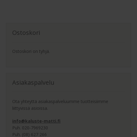
Ostoskori
Ostoskori on tyhjä.
Asiakaspalvelu
Ota yhteyttä asiakaspalveluumme tuotteisiimme
liittyvissä asioissa.
info@kaluste-matti.fi
Puh. 020-7969230
Puh. (08) 627 266