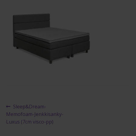
Maksuehdot
Blogi – Jenkkisänky
Artikkelien
Edellinen
Sleep&Dream-
artikkeli
Memofoam-Jenkkisanky-
selaus
Luxus (7cm visco-pp)