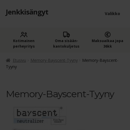
Jenkkisängyt
Siirry
Siirry
Valikko
navigointiin
sisältöön
Etusivu
Laaje
Kotimainen
Oma sisään­
Maksuaikaa jopa
Jenkkisängyt
perheyritys
kantokuljetus
36kk
alem
Laaje
Oheistuotteet
tason
Etusivu
Memory-Bayscent-Tyyny
Memory-Bayscent-
alem
Tyyny
valik
Ostoskori
tason
valik
Kassa
Memory-Bayscent-Tyyny
Jenkkisängyn ostajan opas
Yleiset ehdot