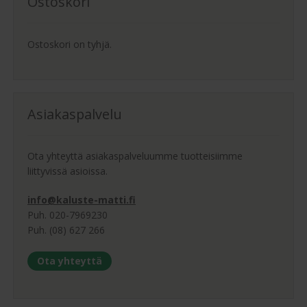
Ostoskori
Ostoskori on tyhjä.
Asiakaspalvelu
Ota yhteyttä asiakaspalveluumme tuotteisiimme
liittyvissä asioissa.
info@kaluste-matti.fi
Puh. 020-7969230
Puh. (08) 627 266
Ota yhteyttä