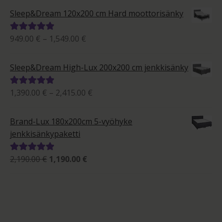
-
5.00
/ 5
Sleep&Dream 120x200 cm Hard moottorisänky
2,012.00 €
Hintaluokka:
949.00
€
–
1,549.00
€
Arvostelu
949.00 €
tuotteesta:
-
5.00
/ 5
Sleep&Dream High-Lux 200x200 cm jenkkisänky
1,549.00 €
Hintaluokka:
1,390.00
€
–
2,415.00
€
Arvostelu
1,390.00 €
tuotteesta:
-
5.00
/ 5
Brand-Lux 180x200cm 5-vyöhyke
2,415.00 €
jenkkisänkypaketti
Alkuperäinen
Nykyinen
2,190.00
€
1,190.00
€
Arvostelu
hinta
hinta
tuotteesta:
oli:
on:
5.00
/ 5
2,190.00 €.
1,190.00 €.