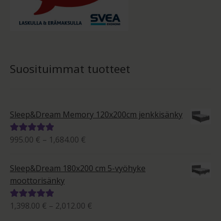
Suosituimmat tuotteet
Sleep&Dream Memory 120x200cm jenkkisänky
Hintaluokka:
995.00
€
–
1,684.00
€
Arvostelu
995.00 €
tuotteesta:
-
5.00
/ 5
Sleep&Dream 180x200 cm 5-vyöhyke
1,684.00 €
moottorisänky
Hintaluokka:
1,398.00
€
–
2,012.00
€
Arvostelu
1,398.00 €
tuotteesta: