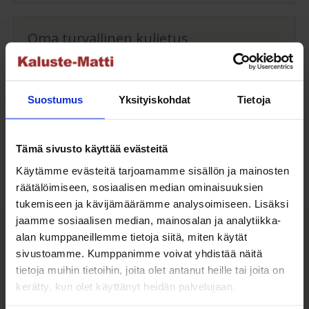
Oma turvallinen kuljetus
Kaluste-Matin oma kuljetus on turvallinen tapa
tuotteiden toimitukseen. Saat varmemmin tuotteet
Suostumus
Yksityiskohdat
Tietoja
ehjänä perille - ja vieläpä sisäänkannettuna!
Kuljetuksen hinta Suomessa alk. 59€!
Tämä sivusto käyttää evästeitä
Käytämme evästeitä tarjoamamme sisällön ja mainosten
räätälöimiseen, sosiaalisen median ominaisuuksien
tukemiseen ja kävijämäärämme analysoimiseen. Lisäksi
Kaluste-Matti Oy
jaamme sosiaalisen median, mainosalan ja analytiikka-
alan kumppaneillemme tietoja siitä, miten käytät
sivustoamme. Kumppanimme voivat yhdistää näitä
tietoja muihin tietoihin, joita olet antanut heille tai joita on
Kaluste-Matti Oy on vuonna 1994 perheyrityksenä
kerätty, kun olet käyttänyt heidän palvelujaan.
perustettu huonekalujen vähittäis- sekä
tukkumyymälä. Toimintamme perustana on tarjota