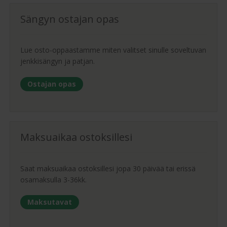
Sängyn ostajan opas
Lue osto-oppaastamme miten valitset sinulle soveltuvan
jenkkisängyn ja patjan.
Ostajan opas
Maksuaikaa ostoksillesi
Saat maksuaikaa ostoksillesi jopa 30 päivää tai erissä
osamaksulla 3-36kk.
Maksutavat