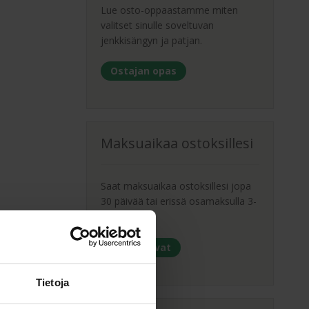
Lue osto-oppaastamme miten
valitset sinulle soveltuvan
jenkkisängyn ja patjan.
Ostajan opas
Maksuaikaa ostoksillesi
Saat maksuaikaa ostoksillesi jopa
30 päivää tai erissä osamaksulla 3-
36kk.
Maksutavat
Tietoja