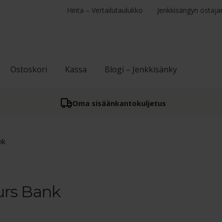
Hinta – Vertailutaulukko
Jenkkisängyn ostaja
Ostoskori
Kassa
Blogi – Jenkkisänky
Oma sisään­kantokuljetus
nk
rs Bank