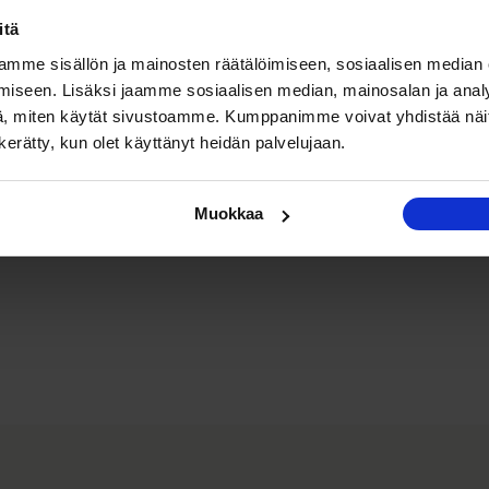
itä
mme sisällön ja mainosten räätälöimiseen, sosiaalisen median
iseen. Lisäksi jaamme sosiaalisen median, mainosalan ja analy
, miten käytät sivustoamme. Kumppanimme voivat yhdistää näitä t
n kerätty, kun olet käyttänyt heidän palvelujaan.
Muokkaa