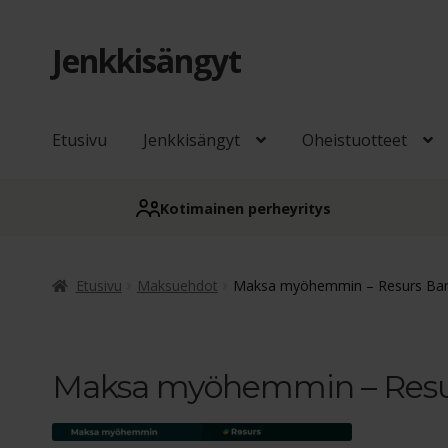
Jenkkisängyt
Siirry
Siirry
navigointiin
sisältöön
Etusivu
Jenkkisängyt
Oheistuotteet
Kotimainen perheyritys
Etusivu
Maksuehdot
Maksa myöhemmin – Resurs Ba
Maksa myöhemmin – Resu