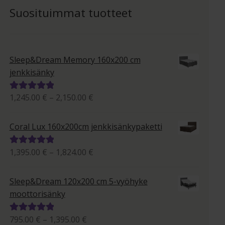
Suosituimmat tuotteet
Sleep&Dream Memory 160x200 cm
jenkkisänky
Hintaluokka:
1,245.00
€
–
2,150.00
€
Arvostelu
1,245.00 €
tuotteesta:
-
5.00
/ 5
Coral Lux 160x200cm jenkkisänkypaketti
2,150.00 €
Hintaluokka:
1,395.00
€
–
1,824.00
€
Arvostelu
1,395.00 €
tuotteesta:
-
5.00
/ 5
Sleep&Dream 120x200 cm 5-vyöhyke
1,824.00 €
moottorisänky
Hintaluokka:
795.00
€
–
1,395.00
€
Arvostelu