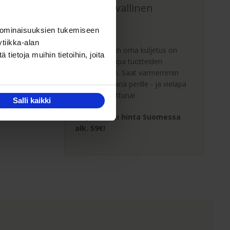
Oma turvallinen
kuljetus
 ominaisuuksien tukemiseen
tiikka-alan
Kaluste-Matin oma kuljetus on
ietoja muihin tietoihin, joita
turvallinen tapa tuotteiden
toimitukseen. Saat varmemmin
tuotteet ehjänä perille - ja vieläpä
sisäänkannettuna!
Salli kaikki
Kuljetuksen hinta Suomessa
alk. 59€!