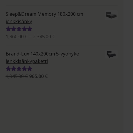
795.00 €
tuotteesta:
-
5.00
/ 5
Sleep&Dream Memory 180x200 cm
1,395.00 €
jenkkisänky
Hintaluokka:
1,360.00
€
–
2,345.00
€
Arvostelu
1,360.00 €
tuotteesta:
-
5.00
/ 5
Brand-Lux 140x200cm 5-vyöhyke
2,345.00 €
jenkkisänkypaketti
Alkuperäinen
Nykyinen
1,945.00
€
965.00
€
Arvostelu
hinta
hinta
tuotteesta:
oli:
on:
5.00
/ 5
1,945.00 €.
965.00 €.