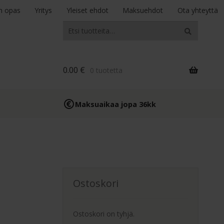
n opas
Yritys
Yleiset ehdot
Maksuehdot
Ota yhteyttä
Etsi:
Haku
0.00
€
0 tuotetta
Maksuaikaa jopa 36kk
Ostoskori
Ostoskori on tyhjä.