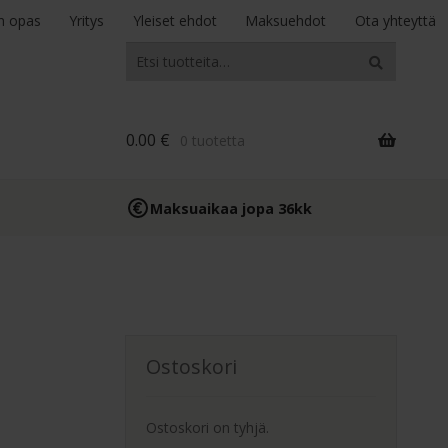
n opas
Yritys
Yleiset ehdot
Maksuehdot
Ota yhteyttä
Etsi:
Haku
0.00
€
0 tuotetta
Maksuaikaa jopa 36kk
Ostoskori
Ostoskori on tyhjä.