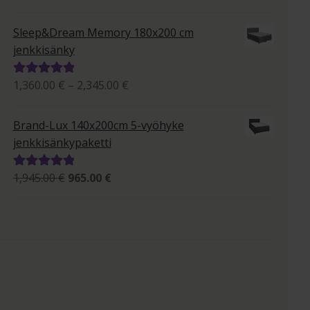
795.00 €
tuotteesta:
-
5.00
/ 5
Sleep&Dream Memory 180x200 cm
1,395.00 €
jenkkisänky
Hintaluokka:
1,360.00
€
–
2,345.00
€
Arvostelu
1,360.00 €
tuotteesta:
-
5.00
/ 5
Brand-Lux 140x200cm 5-vyöhyke
2,345.00 €
jenkkisänkypaketti
Alkuperäinen
Nykyinen
1,945.00
€
965.00
€
Arvostelu
hinta
hinta
tuotteesta:
oli:
on:
5.00
/ 5
1,945.00 €.
965.00 €.