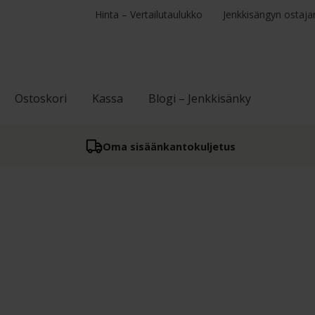
Hinta – Vertailutaulukko
Jenkkisängyn ostaja
Ostoskori
Kassa
Blogi – Jenkkisänky
Oma sisään­kantokuljetus