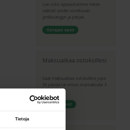
Lue osto-oppaastamme miten
valitset sinulle soveltuvan
jenkkisängyn ja patjan.
Ostajan opas
Maksuaikaa ostoksillesi
Saat maksuaikaa ostoksillesi jopa
30 päivää tai erissä osamaksulla 3-
36kk.
Maksutavat
Tietoja