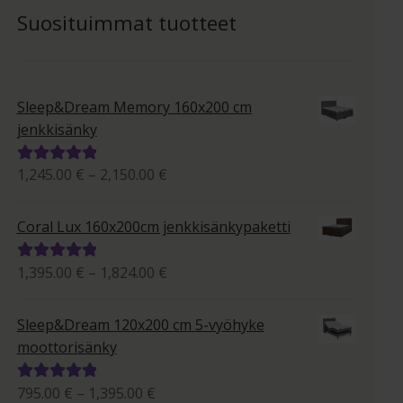
Suosituimmat tuotteet
Sleep&Dream Memory 160x200 cm
jenkkisänky
Hintaluokka:
1,245.00
€
–
2,150.00
€
Arvostelu
1,245.00 €
tuotteesta:
-
5.00
/ 5
Coral Lux 160x200cm jenkkisänkypaketti
2,150.00 €
Hintaluokka:
1,395.00
€
–
1,824.00
€
Arvostelu
1,395.00 €
tuotteesta:
-
5.00
/ 5
Sleep&Dream 120x200 cm 5-vyöhyke
1,824.00 €
moottorisänky
Hintaluokka:
795.00
€
–
1,395.00
€
Arvostelu