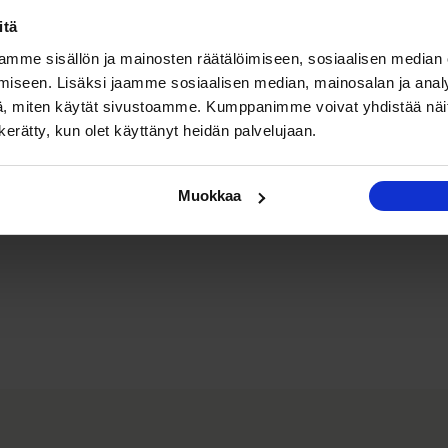
itä
mme sisällön ja mainosten räätälöimiseen, sosiaalisen median
iseen. Lisäksi jaamme sosiaalisen median, mainosalan ja analy
, miten käytät sivustoamme. Kumppanimme voivat yhdistää näitä t
n kerätty, kun olet käyttänyt heidän palvelujaan.
Muokkaa