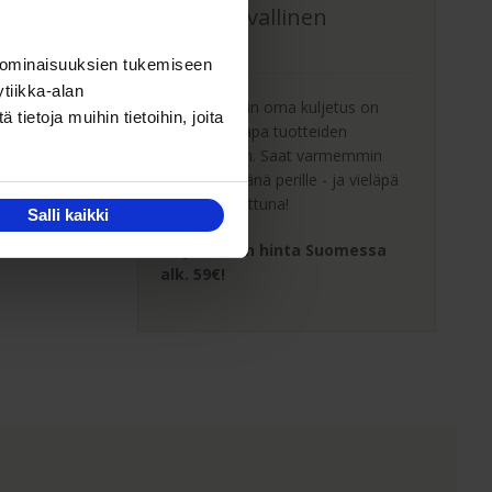
Oma turvallinen
kuljetus
 ominaisuuksien tukemiseen
tiikka-alan
Kaluste-Matin oma kuljetus on
ietoja muihin tietoihin, joita
turvallinen tapa tuotteiden
toimitukseen. Saat varmemmin
tuotteet ehjänä perille - ja vieläpä
sisäänkannettuna!
Salli kaikki
Kuljetuksen hinta Suomessa
alk. 59€!