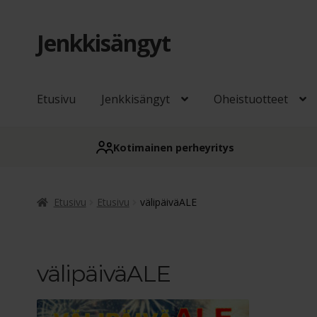
Jenkkisängyt
Siirry
Siirry
navigointiin
sisältöön
Etusivu
Jenkkisängyt
Oheistuotteet
Kotimainen perheyritys
Etusivu
Etusivu
välipäiväALE
välipäiväALE