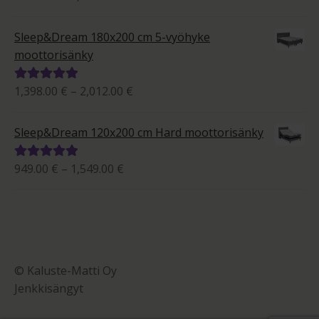
995.00 €
tuotteesta:
-
5.00
/ 5
Sleep&Dream 180x200 cm 5-vyöhyke
1,684.00 €
moottorisänky
Hintaluokka:
1,398.00
€
–
2,012.00
€
Arvostelu
1,398.00 €
tuotteesta:
-
5.00
/ 5
Sleep&Dream 120x200 cm Hard moottorisänky
2,012.00 €
Hintaluokka:
949.00
€
–
1,549.00
€
Arvostelu
949.00 €
tuotteesta:
-
5.00
/ 5
1,549.00 €
© Kaluste-Matti Oy
Jenkkisängyt