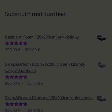
Suosituimmat tuotteet
Basic Uni Foam 120x200cm Jenkkisänky
Hintaluokka:
399.00
€
–
657.00
€
Arvostelu
399.00 €
tuotteesta:
-
5.00
/ 5
Sleep&Dream Box 120x200 cm jenkkisänky
657.00 €
säilytyslaatikolla
Hintaluokka:
895.00
€
–
1,533.00
€
Arvostelu
895.00 €
tuotteesta:
-
5.00
/ 5
Sleep&Dream Memory 120x200cm jenkkisänky
1,533.00 €
Hintaluokka:
995.00
€
–
1,684.00
€
Arvostelu