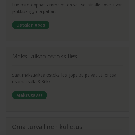
Lue osto-oppaastamme miten valitset sinulle soveltuvan
jenkkisängyn ja patjan.
Ostajan opas
Maksuaikaa ostoksillesi
Saat maksuaikaa ostoksillesi jopa 30 päivää tai erissä
osamaksulla 3-36kk.
Maksutavat
Oma turvallinen kuljetus