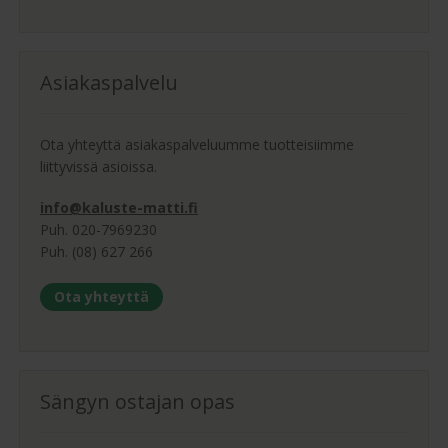
Asiakaspalvelu
Ota yhteyttä asiakaspalveluumme tuotteisiimme
liittyvissä asioissa.
info@kaluste-matti.fi
Puh. 020-7969230
Puh. (08) 627 266
Ota yhteyttä
Sängyn ostajan opas