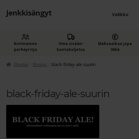
Jenkkisängyt
Siirry
Siirry
Valikko
navigointiin
sisältöön
Etusivu
Laaje
Kotimainen
Oma sisään­
Maksuaikaa jopa
Jenkkisängyt
perheyritys
kantokuljetus
36kk
alem
Laaje
Oheistuotteet
tason
Etusivu
Etusivu
black-friday-ale-suurin
alem
valik
Ostoskori
tason
valik
black-friday-ale-suurin
Kassa
Jenkkisängyn ostajan opas
Yleiset ehdot