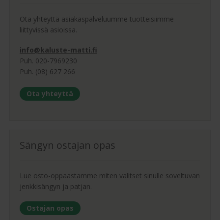
Ota yhteyttä asiakaspalveluumme tuotteisiimme
liittyvissä asioissa.
info@kaluste-matti.fi
Puh. 020-7969230
Puh. (08) 627 266
Ota yhteyttä
Sängyn ostajan opas
Lue osto-oppaastamme miten valitset sinulle soveltuvan
jenkkisängyn ja patjan.
Ostajan opas