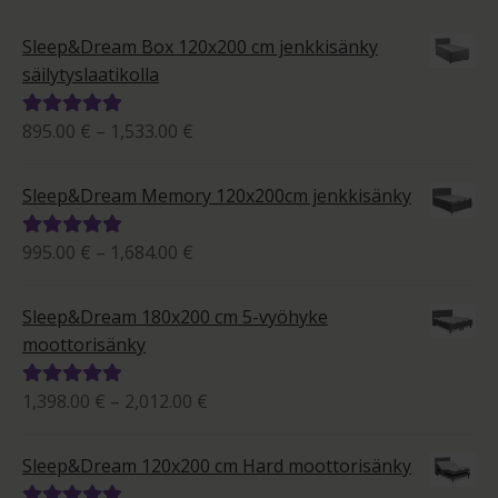
Sleep&Dream Box 120x200 cm jenkkisänky
säilytyslaatikolla
Hintaluokka:
895.00
€
–
1,533.00
€
Arvostelu
895.00 €
tuotteesta:
-
5.00
/ 5
Sleep&Dream Memory 120x200cm jenkkisänky
1,533.00 €
Hintaluokka:
995.00
€
–
1,684.00
€
Arvostelu
995.00 €
tuotteesta:
-
5.00
/ 5
Sleep&Dream 180x200 cm 5-vyöhyke
1,684.00 €
moottorisänky
Hintaluokka:
1,398.00
€
–
2,012.00
€
Arvostelu
1,398.00 €
tuotteesta:
-
5.00
/ 5
Sleep&Dream 120x200 cm Hard moottorisänky
2,012.00 €