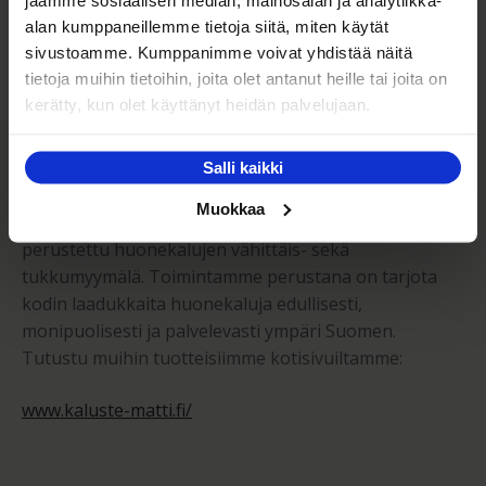
Kuljetuksen hinta Suomessa alk. 59€!
alan kumppaneillemme tietoja siitä, miten käytät
sivustoamme. Kumppanimme voivat yhdistää näitä
tietoja muihin tietoihin, joita olet antanut heille tai joita on
kerätty, kun olet käyttänyt heidän palvelujaan.
Kaluste-Matti Oy
Salli kaikki
Muokkaa
Kaluste-Matti Oy on vuonna 1994 perheyrityksenä
perustettu huonekalujen vähittäis- sekä
tukkumyymälä. Toimintamme perustana on tarjota
kodin laadukkaita huonekaluja edullisesti,
monipuolisesti ja palvelevasti ympäri Suomen.
Tutustu muihin tuotteisiimme kotisivuiltamme:
www.kaluste-matti.fi/