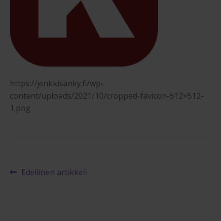
Maksuehdot
Blogi – Jenkkisänky
https://jenkkisanky.fi/wp-
content/uploads/2021/10/cropped-favicon-512×512-
1.png
Artikkelien
Edellinen
Edellinen artikkeli
artikkeli
selaus