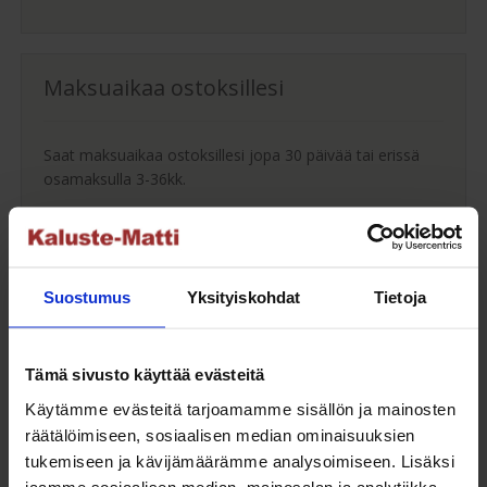
Maksuaikaa ostoksillesi
Saat maksuaikaa ostoksillesi jopa 30 päivää tai erissä
osamaksulla 3-36kk.
Maksutavat
Suostumus
Yksityiskohdat
Tietoja
Oma turvallinen kuljetus
Tämä sivusto käyttää evästeitä
Kaluste-Matin oma kuljetus on turvallinen tapa
Käytämme evästeitä tarjoamamme sisällön ja mainosten
tuotteiden toimitukseen. Saat varmemmin tuotteet
räätälöimiseen, sosiaalisen median ominaisuuksien
ehjänä perille - ja vieläpä sisäänkannettuna!
tukemiseen ja kävijämäärämme analysoimiseen. Lisäksi
jaamme sosiaalisen median, mainosalan ja analytiikka-