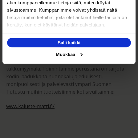
alan kumppaneillemme tietoja siitä, miten käytät
sivustoamme. Kumppanimme voivat yhdistää näitä
tietoja muihin tietoihin, joita olet antanut heille tai joita on
kerätty, kun olet käyttänyt heidän palvelujaan.
Kaluste-Matti Oy
Salli kaikki
Kaluste-Matti Oy on vuonna 1994 perheyrityksenä
Muokkaa
perustettu huonekalujen vähittäis- sekä
tukkumyymälä. Toimintamme perustana on tarjota
kodin laadukkaita huonekaluja edullisesti,
monipuolisesti ja palvelevasti ympäri Suomen.
Tutustu muihin tuotteisiimme kotisivuiltamme:
www.kaluste-matti.fi/