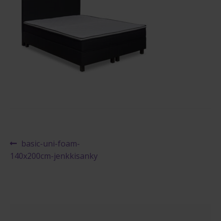
Maksuehdot
Blogi – Jenkkisänky
Artikkelien
Edellinen
basic-uni-foam-
artikkeli
140x200cm-jenkkisanky
selaus