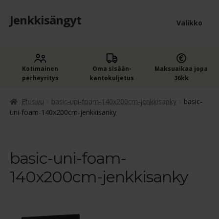
Jenkkisängyt
Siirry
Siirry
Valikko
navigointiin
sisältöön
Etusivu
Laaje
Kotimainen
Oma sisään­
Maksuaikaa jopa
Jenkkisängyt
perheyritys
kantokuljetus
36kk
alem
Laaje
Oheistuotteet
tason
Etusivu
basic-uni-foam-140x200cm-jenkkisanky
basic-
alem
uni-foam-140x200cm-jenkkisanky
valik
Ostoskori
tason
valik
Kassa
basic-uni-foam-
140x200cm-jenkkisanky
Jenkkisängyn ostajan opas
Yleiset ehdot