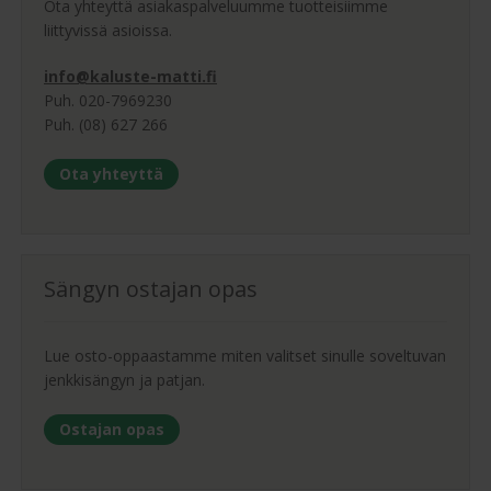
Ota yhteyttä asiakaspalveluumme tuotteisiimme
liittyvissä asioissa.
info@kaluste-matti.fi
Puh. 020-7969230
Puh. (08) 627 266
Ota yhteyttä
Sängyn ostajan opas
Lue osto-oppaastamme miten valitset sinulle soveltuvan
jenkkisängyn ja patjan.
Ostajan opas