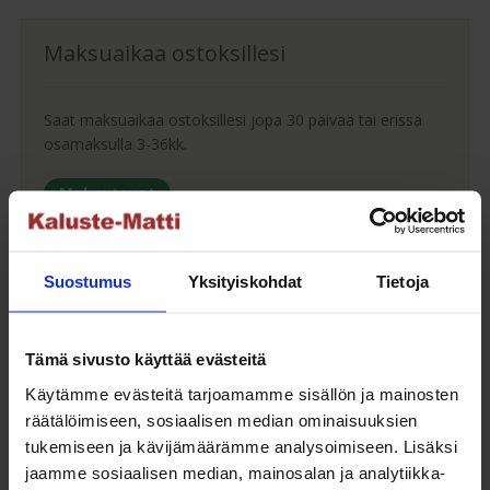
Maksuaikaa ostoksillesi
Saat maksuaikaa ostoksillesi jopa 30 päivää tai erissä
osamaksulla 3-36kk.
Maksutavat
Suostumus
Yksityiskohdat
Tietoja
Oma turvallinen kuljetus
Tämä sivusto käyttää evästeitä
Kaluste-Matin oma kuljetus on turvallinen tapa
Käytämme evästeitä tarjoamamme sisällön ja mainosten
tuotteiden toimitukseen. Saat varmemmin tuotteet
räätälöimiseen, sosiaalisen median ominaisuuksien
ehjänä perille - ja vieläpä sisäänkannettuna!
tukemiseen ja kävijämäärämme analysoimiseen. Lisäksi
Kuljetuksen hinta Suomessa alk. 59€!
jaamme sosiaalisen median, mainosalan ja analytiikka-