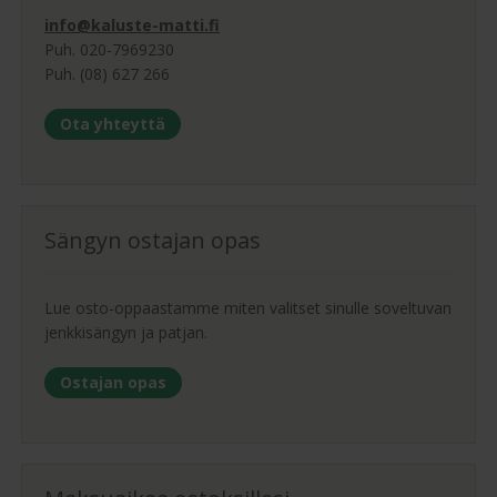
info@kaluste-matti.fi
Puh. 020-7969230
Puh. (08) 627 266
Ota yhteyttä
Sängyn ostajan opas
Lue osto-oppaastamme miten valitset sinulle soveltuvan
jenkkisängyn ja patjan.
Ostajan opas