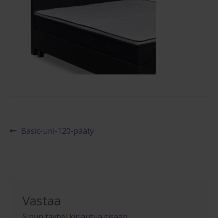
Maksuehdot
Blogi – Jenkkisänky
Artikkelien
Edellinen
Basic-uni-120-pääty
artikkeli
selaus
Vastaa
Sinun täytyy
kirjautua sisään