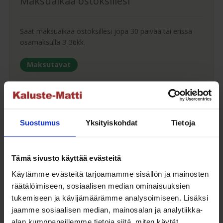
Maksuaikaa ostoksillesi
Saat maksuaikaa ostoksillesi jopa 30 päivää tai erissä
osamaksulla 3-36kk.
Maksutavat
Oma turvallinen kuljetus
Suostumus
Yksityiskohdat
Tietoja
Kaluste-Matin oma kuljetus on turvallinen tapa
Tämä sivusto käyttää evästeitä
tuotteiden toimitukseen. Saat varmemmin tuotteet
ehjänä perille - ja vieläpä sisäänkannettuna!
Käytämme evästeitä tarjoamamme sisällön ja mainosten
räätälöimiseen, sosiaalisen median ominaisuuksien
Kuljetuksen hinta Suomessa alk. 59€!
tukemiseen ja kävijämäärämme analysoimiseen. Lisäksi
jaamme sosiaalisen median, mainosalan ja analytiikka-
alan kumppaneillemme tietoja siitä, miten käytät