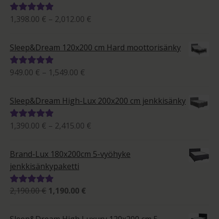
Hintaluokka:
1,398.00
€
–
2,012.00
€
Arvostelu
1,398.00 €
tuotteesta:
-
5.00
/ 5
Sleep&Dream 120x200 cm Hard moottorisänky
2,012.00 €
Hintaluokka:
949.00
€
–
1,549.00
€
Arvostelu
949.00 €
tuotteesta:
-
5.00
/ 5
Sleep&Dream High-Lux 200x200 cm jenkkisänky
1,549.00 €
Hintaluokka:
1,390.00
€
–
2,415.00
€
Arvostelu
1,390.00 €
tuotteesta:
-
5.00
/ 5
Brand-Lux 180x200cm 5-vyöhyke
2,415.00 €
jenkkisänkypaketti
Alkuperäinen
Nykyinen
2,190.00
€
1,190.00
€
Arvostelu
hinta
hinta
tuotteesta:
oli:
on:
5.00
/ 5