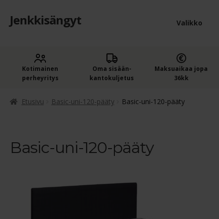
Jenkkisängyt
Siirry
Siirry
Valikko
navigointiin
sisältöön
Etusivu
Laaje
Kotimainen
Oma sisään­
Maksuaikaa jopa
Jenkkisängyt
perheyritys
kantokuljetus
36kk
alem
Laaje
Oheistuotteet
tason
Etusivu
Basic-uni-120-pääty
Basic-uni-120-pääty
alem
valik
Ostoskori
tason
valik
Basic-uni-120-pääty
Kassa
Jenkkisängyn ostajan opas
Yleiset ehdot