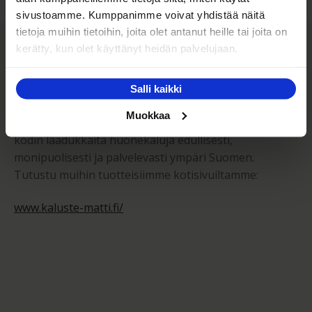
sivustoamme. Kumppanimme voivat yhdistää näitä
Kaluste-Matti Oy
tietoja muihin tietoihin, joita olet antanut heille tai joita on
kerätty, kun olet käyttänyt heidän palvelujaan.
Kaluste-Matti Oy on vuonna 1994 perheyrityksenä
Salli kaikki
perustettu huonekalujen vähittäis- sekä
Muokkaa
tukkumyymälä. Toimintamme perustana on tarjota
kodin laadukkaita huonekaluja edullisesti,
monipuolisesti ja palvelevasti ympäri Suomen.
Tutustu muihin tuotteisiimme kotisivuiltamme:
www.kaluste-matti.fi/