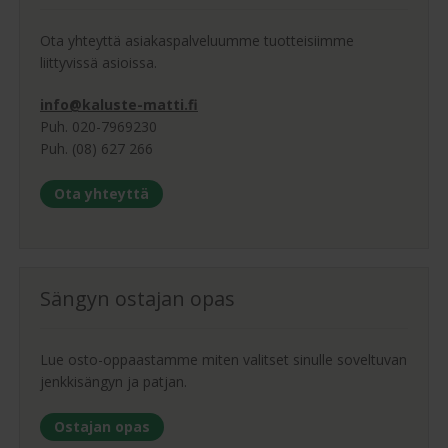
Ota yhteyttä asiakaspalveluumme tuotteisiimme
liittyvissä asioissa.
info@kaluste-matti.fi
Puh. 020-7969230
Puh. (08) 627 266
Ota yhteyttä
Sängyn ostajan opas
Lue osto-oppaastamme miten valitset sinulle soveltuvan
jenkkisängyn ja patjan.
Ostajan opas