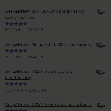
Sleep&Dream Box 120x200 cm jenkkisänky
säilytyslaatikolla
Hintaluokka:
895.00
€
–
1,533.00
€
Arvostelu
895.00 €
tuotteesta:
-
5.00
/ 5
Sleep&Dream Memory 120x200cm jenkkisänky
1,533.00 €
Hintaluokka:
995.00
€
–
1,684.00
€
Arvostelu
995.00 €
tuotteesta:
-
5.00
/ 5
Sleep&Dream 180x200 cm 5-vyöhyke
1,684.00 €
moottorisänky
Hintaluokka:
1,398.00
€
–
2,012.00
€
Arvostelu
1,398.00 €
tuotteesta:
-
5.00
/ 5
Sleep&Dream 120x200 cm Hard moottorisänky
2,012.00 €