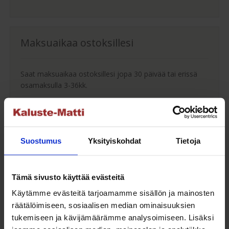
Maksuaikaa ostoksillesi
Saat maksuaikaa ostoksillesi jopa 30 päivää tai erissä
osamaksulla 3-36kk.
Maksutavat
Suostumus
Yksityiskohdat
Tietoja
Oma turvallinen kuljetus
Tämä sivusto käyttää evästeitä
Käytämme evästeitä tarjoamamme sisällön ja mainosten
Kaluste-Matin oma kuljetus on turvallinen tapa
tuotteiden toimitukseen. Saat varmemmin tuotteet
räätälöimiseen, sosiaalisen median ominaisuuksien
ehjänä perille - ja vieläpä sisäänkannettuna!
tukemiseen ja kävijämäärämme analysoimiseen. Lisäksi