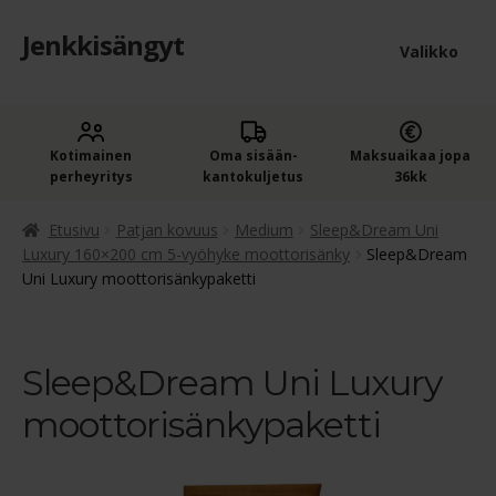
Jenkkisängyt
Siirry
Siirry
Valikko
navigointiin
sisältöön
Etusivu
Laaje
Kotimainen
Oma sisään­
Maksuaikaa jopa
Jenkkisängyt
perheyritys
kantokuljetus
36kk
alem
Laaje
Oheistuotteet
tason
Etusivu
Patjan kovuus
Medium
Sleep&Dream Uni
alem
Luxury 160×200 cm 5-vyöhyke moottorisänky
Sleep&Dream
valik
Uni Luxury moottorisänkypaketti
Ostoskori
tason
valik
Kassa
Sleep&Dream Uni Luxury
Jenkkisängyn ostajan opas
moottorisänkypaketti
Yleiset ehdot