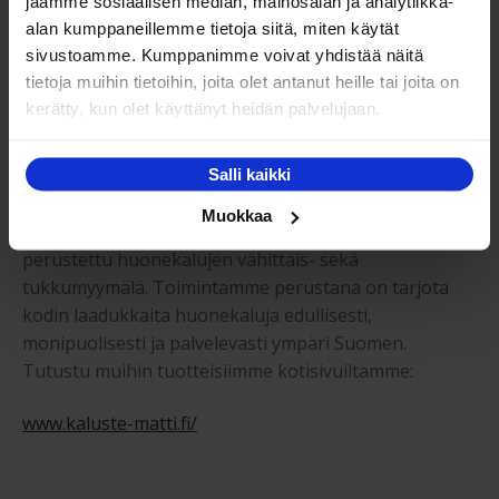
jaamme sosiaalisen median, mainosalan ja analytiikka-
Kuljetuksen hinta Suomessa alk. 59€!
alan kumppaneillemme tietoja siitä, miten käytät
sivustoamme. Kumppanimme voivat yhdistää näitä
tietoja muihin tietoihin, joita olet antanut heille tai joita on
kerätty, kun olet käyttänyt heidän palvelujaan.
Kaluste-Matti Oy
Salli kaikki
Muokkaa
Kaluste-Matti Oy on vuonna 1994 perheyrityksenä
perustettu huonekalujen vähittäis- sekä
tukkumyymälä. Toimintamme perustana on tarjota
kodin laadukkaita huonekaluja edullisesti,
monipuolisesti ja palvelevasti ympäri Suomen.
Tutustu muihin tuotteisiimme kotisivuiltamme:
www.kaluste-matti.fi/