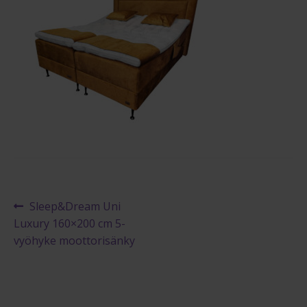
Maksuehdot
Blogi – Jenkkisänky
Artikkelien
Edellinen
Sleep&Dream Uni
artikkeli
Luxury 160×200 cm 5-
selaus
vyöhyke moottorisänky