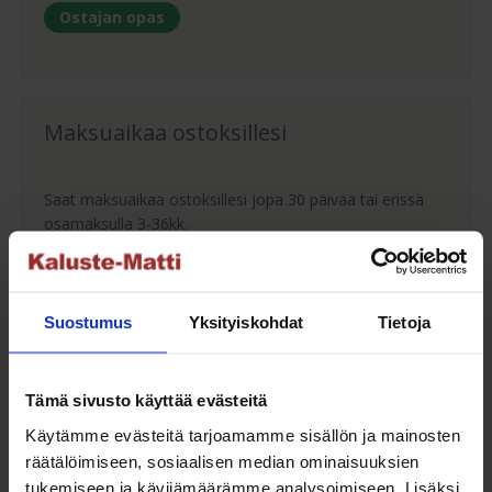
Ostajan opas
Maksuaikaa ostoksillesi
Saat maksuaikaa ostoksillesi jopa 30 päivää tai erissä
osamaksulla 3-36kk.
Maksutavat
Suostumus
Yksityiskohdat
Tietoja
Oma turvallinen kuljetus
Tämä sivusto käyttää evästeitä
Käytämme evästeitä tarjoamamme sisällön ja mainosten
Kaluste-Matin oma kuljetus on turvallinen tapa
räätälöimiseen, sosiaalisen median ominaisuuksien
tuotteiden toimitukseen. Saat varmemmin tuotteet
tukemiseen ja kävijämäärämme analysoimiseen. Lisäksi