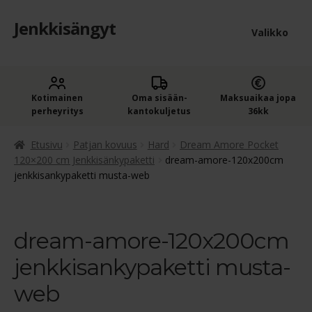
Jenkkisängyt
Siirry
Siirry
Valikko
navigointiin
sisältöön
Etusivu
Laaje
Kotimainen
Oma sisään­
Maksuaikaa jopa
Jenkkisängyt
perheyritys
kantokuljetus
36kk
alem
Laaje
Oheistuotteet
tason
Etusivu
Patjan kovuus
Hard
Dream Amore Pocket
alem
120×200 cm Jenkkisänkypaketti
dream-amore-120x200cm
valik
jenkkisankypaketti musta-web
Ostoskori
tason
valik
Kassa
dream-amore-120x200cm
Jenkkisängyn ostajan opas
jenkkisankypaketti musta-
Yleiset ehdot
web