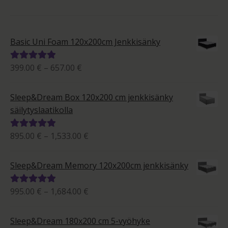
Basic Uni Foam 120x200cm Jenkkisänky
Hintaluokka:
399.00
€
–
657.00
€
Arvostelu
399.00 €
tuotteesta:
-
5.00
/ 5
Sleep&Dream Box 120x200 cm jenkkisänky
657.00 €
säilytyslaatikolla
Hintaluokka:
895.00
€
–
1,533.00
€
Arvostelu
895.00 €
tuotteesta:
-
5.00
/ 5
Sleep&Dream Memory 120x200cm jenkkisänky
1,533.00 €
Hintaluokka:
995.00
€
–
1,684.00
€
Arvostelu
995.00 €
tuotteesta:
-
5.00
/ 5
Sleep&Dream 180x200 cm 5-vyöhyke