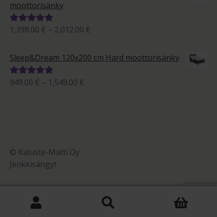
1,684.00 €
moottorisänky
Hintaluokka:
1,398.00
€
–
2,012.00
€
Arvostelu
1,398.00 €
tuotteesta:
-
5.00
/ 5
Sleep&Dream 120x200 cm Hard moottorisänky
2,012.00 €
Hintaluokka:
949.00
€
–
1,549.00
€
Arvostelu
949.00 €
tuotteesta:
-
5.00
/ 5
1,549.00 €
© Kaluste-Matti Oy
Jenkkisängyt
0
Etsi:
Haku