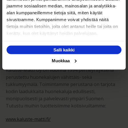
ehjänä perille - ja vieläpä sisäänkannettuna!
jaamme sosiaalisen median, mainosalan ja analytiikka-
alan kumppaneillemme tietoja siitä, miten käytät
Kuljetuksen hinta Suomessa alk. 59€!
sivustoamme. Kumppanimme voivat yhdistää näitä
tietoja muihin tietoihin, joita olet antanut heille tai joita on
kerätty, kun olet käyttänyt heidän palvelujaan.
Kaluste-Matti Oy
Salli kaikki
Muokkaa
Kaluste-Matti Oy on vuonna 1994 perheyrityksenä
perustettu huonekalujen vähittäis- sekä
tukkumyymälä. Toimintamme perustana on tarjota
kodin laadukkaita huonekaluja edullisesti,
monipuolisesti ja palvelevasti ympäri Suomen.
Tutustu muihin tuotteisiimme kotisivuiltamme:
www.kaluste-matti.fi/