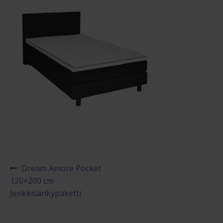
Maksuehdot
Blogi – Jenkkisänky
Artikkelien
Edellinen
Dream Amore Pocket
artikkeli
120×200 cm
selaus
Jenkkisänkypaketti