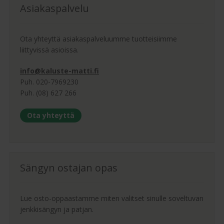
Asiakaspalvelu
Ota yhteyttä asiakaspalveluumme tuotteisiimme
liittyvissä asioissa.
info@kaluste-matti.fi
Puh. 020-7969230
Puh. (08) 627 266
Ota yhteyttä
Sängyn ostajan opas
Lue osto-oppaastamme miten valitset sinulle soveltuvan
jenkkisängyn ja patjan.