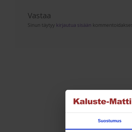
Vastaa
Sinun täytyy
kirjautua sisään
kommentoidakses
Suostumus