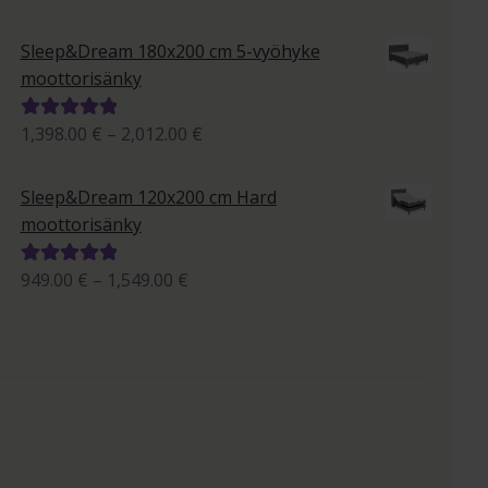
995.00 €
tuotteesta:
-
5.00
/ 5
Sleep&Dream 180x200 cm 5-vyöhyke
1,684.00 €
moottorisänky
Hintaluokka:
1,398.00
€
–
2,012.00
€
Arvostelu
1,398.00 €
tuotteesta:
-
5.00
/ 5
Sleep&Dream 120x200 cm Hard
2,012.00 €
moottorisänky
Hintaluokka:
949.00
€
–
1,549.00
€
Arvostelu
949.00 €
tuotteesta:
-
5.00
/ 5
1,549.00 €