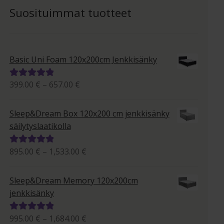
Suosituimmat tuotteet
Basic Uni Foam 120x200cm Jenkkisänky
Hintaluokka:
399.00
€
–
657.00
€
Arvostelu
399.00 €
tuotteesta:
-
5.00
/ 5
Sleep&Dream Box 120x200 cm jenkkisänky
657.00 €
säilytyslaatikolla
Hintaluokka:
895.00
€
–
1,533.00
€
Arvostelu
895.00 €
tuotteesta:
-
5.00
/ 5
Sleep&Dream Memory 120x200cm
1,533.00 €
jenkkisänky
Hintaluokka:
995.00
€
–
1,684.00
€
Arvostelu