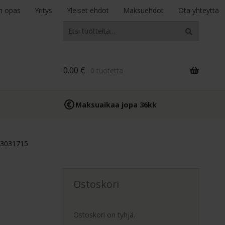
n opas
Yritys
Yleiset ehdot
Maksuehdot
Ota yhteyttä
Etsi:
Haku
0.00
€
0 tuotetta
Maksuaikaa jopa 36kk
13031715
Ostoskori
Ostoskori on tyhjä.