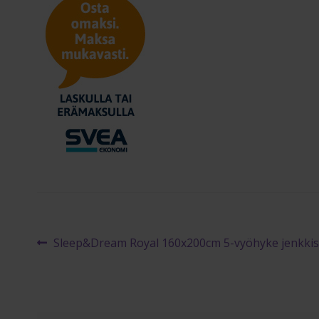
Artikkelien
Edellinen
Sleep&Dream Royal 160x200cm 5-vyöhyke jenkki
artikkeli
selaus