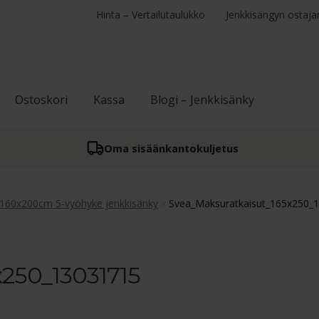
Hinta – Vertailutaulukko
Jenkkisängyn ostaja
Ostoskori
Kassa
Blogi – Jenkkisänky
Oma sisään­kantokuljetus
160x200cm 5-vyöhyke jenkkisänky
Svea_Maksuratkaisut_165x250_
250_13031715