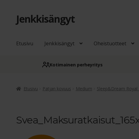
Jenkkisängyt
Siirry
Siirry
navigointiin
sisältöön
Etusivu
Jenkkisängyt
Oheistuotteet
Kotimainen perheyritys
Etusivu
Patjan kovuus
Medium
Sleep&Dream Royal 
Svea_Maksuratkaisut_165x