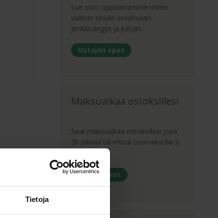
Lue osto-oppaastamme miten
valitset sinulle soveltuvan
jenkkisängyn ja patjan.
Ostajan opas
Maksuaikaa ostoksillesi
Saat maksuaikaa ostoksillesi jopa
30 päivää tai erissä osamaksulla 3-
36kk.
Maksutavat
Tietoja