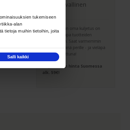
Oma turvallinen
kuljetus
 ominaisuuksien tukemiseen
tiikka-alan
Kaluste-Matin oma kuljetus on
ietoja muihin tietoihin, joita
turvallinen tapa tuotteiden
toimitukseen. Saat varmemmin
tuotteet ehjänä perille - ja vieläpä
sisäänkannettuna!
Salli kaikki
Kuljetuksen hinta Suomessa
alk. 59€!