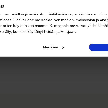
itä
mme sisällön ja mainosten räätälöimiseen, sosiaalisen median
iseen. Lisäksi jaamme sosiaalisen median, mainosalan ja analy
, miten käytät sivustoamme. Kumppanimme voivat yhdistää näitä t
n kerätty, kun olet käyttänyt heidän palvelujaan.
Muokkaa