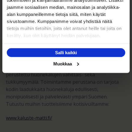
jaamme sosiaalisen median, mainosalan ja analytiikka-
Kuljetuksen hinta Suomessa alk. 59€!
alan kumppaneillemme tietoja siitä, miten käytät
sivustoamme. Kumppanimme voivat yhdistää näitä
tietoja muihin tietoihin, joita olet antanut heille tai joita on
kerätty, kun olet käyttänyt heidän palvelujaan.
Kaluste-Matti Oy
Salli kaikki
Muokkaa
Kaluste-Matti Oy on vuonna 1994 perheyrityksenä
perustettu huonekalujen vähittäis- sekä
tukkumyymälä. Toimintamme perustana on tarjota
kodin laadukkaita huonekaluja edullisesti,
monipuolisesti ja palvelevasti ympäri Suomen.
Tutustu muihin tuotteisiimme kotisivuiltamme:
www.kaluste-matti.fi/