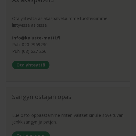
Ota yhteyttä asiakaspalveluumme tuotteisiimme
liittyvissä asioissa.
info@kaluste-matti.fi
Puh. 020-7969230
Puh. (08) 627 266
Ota yhteyttä
Sängyn ostajan opas
Lue osto-oppaastamme miten valitset sinulle soveltuvan
jenkkisängyn ja patjan.
Ostajan opas