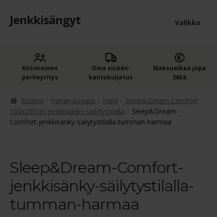
Jenkkisängyt
Siirry
Siirry
Valikko
navigointiin
sisältöön
Etusivu
Laaje
Kotimainen
Oma sisään­
Maksuaikaa jopa
Jenkkisängyt
perheyritys
kantokuljetus
36kk
alem
Laaje
Oheistuotteet
tason
Etusivu
Patjan kovuus
Hard
Sleep&Dream Comfort
alem
160x200cm jenkkisänky säilytystilalla
Sleep&Dream-
valik
Comfort-jenkkisänky-säilytystilalla-tumman-harmaa
Ostoskori
tason
valik
Kassa
Sleep&Dream-Comfort-
Jenkkisängyn ostajan opas
jenkkisänky-säilytystilalla-
Yleiset ehdot
tumman-harmaa