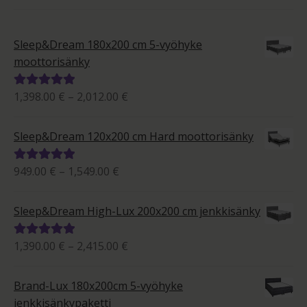
Sleep&Dream 180x200 cm 5-vyöhyke
moottorisänky
Hintaluokka:
1,398.00
€
–
2,012.00
€
Arvostelu
1,398.00 €
tuotteesta:
-
5.00
/ 5
Sleep&Dream 120x200 cm Hard moottorisänky
2,012.00 €
Hintaluokka:
949.00
€
–
1,549.00
€
Arvostelu
949.00 €
tuotteesta:
-
5.00
/ 5
Sleep&Dream High-Lux 200x200 cm jenkkisänky
1,549.00 €
Hintaluokka:
1,390.00
€
–
2,415.00
€
Arvostelu
1,390.00 €
tuotteesta:
-
5.00
/ 5
Brand-Lux 180x200cm 5-vyöhyke
2,415.00 €
jenkkisänkypaketti