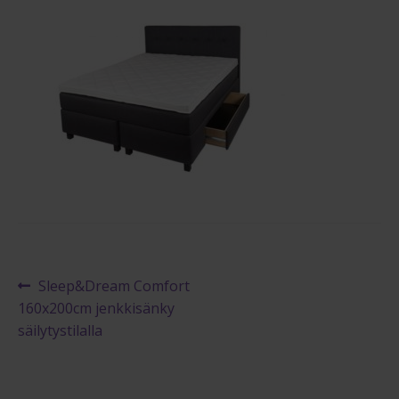
Maksuehdot
Blogi – Jenkkisänky
Artikkelien
Edellinen
Sleep&Dream Comfort
artikkeli
160x200cm jenkkisänky
selaus
säilytystilalla