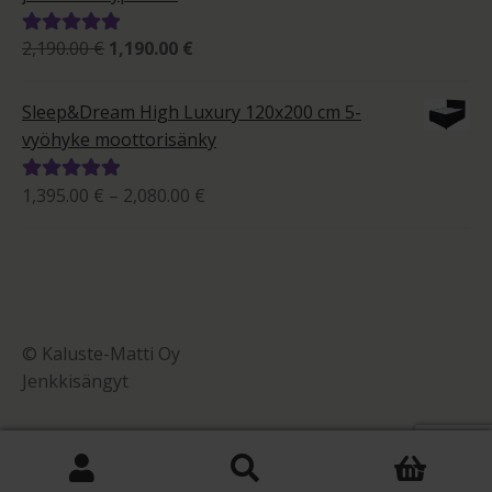
Alkuperäinen
Nykyinen
2,190.00
€
1,190.00
€
Arvostelu
hinta
hinta
tuotteesta:
oli:
on:
5.00
/ 5
Sleep&Dream High Luxury 120x200 cm 5-
2,190.00 €.
1,190.00 €.
vyöhyke moottorisänky
Hintaluokka:
1,395.00
€
–
2,080.00
€
Arvostelu
1,395.00 €
tuotteesta:
-
5.00
/ 5
2,080.00 €
© Kaluste-Matti Oy
Jenkkisängyt
0
Etsi: