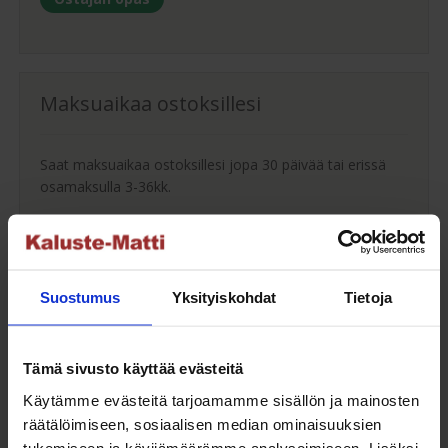
Maksuaikaa ostoksillesi
Saat maksuaikaa ostoksillesi jopa 30 päivää tai erissä
osamaksulla 3-36kk.
Maksutavat
Suostumus
Yksityiskohdat
Tietoja
Oma turvallinen kuljetus
Tämä sivusto käyttää evästeitä
Kaluste-Matin oma kuljetus on turvallinen tapa
Käytämme evästeitä tarjoamamme sisällön ja mainosten
tuotteiden toimitukseen. Saat varmemmin tuotteet
räätälöimiseen, sosiaalisen median ominaisuuksien
ehjänä perille - ja vieläpä sisäänkannettuna!
tukemiseen ja kävijämäärämme analysoimiseen. Lisäksi