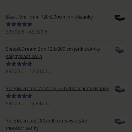
Basic Uni Foam 120x200cm Jenkkisänky
Hintaluokka:
399.00
€
–
657.00
€
Arvostelu
399.00 €
tuotteesta:
-
5.00
/ 5
Sleep&Dream Box 120x200 cm jenkkisänky
657.00 €
säilytyslaatikolla
Hintaluokka:
895.00
€
–
1,533.00
€
Arvostelu
895.00 €
tuotteesta:
-
5.00
/ 5
Sleep&Dream Memory 120x200cm jenkkisänky
1,533.00 €
Hintaluokka:
995.00
€
–
1,684.00
€
Arvostelu
995.00 €
tuotteesta:
-
5.00
/ 5
Sleep&Dream 180x200 cm 5-vyöhyke
1,684.00 €
moottorisänky