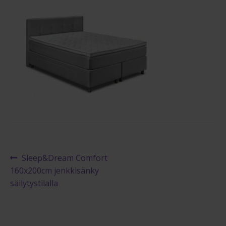
Maksuehdot
Blogi – Jenkkisänky
Artikkelien
Edellinen
Sleep&Dream Comfort
artikkeli
160x200cm jenkkisänky
selaus
säilytystilalla