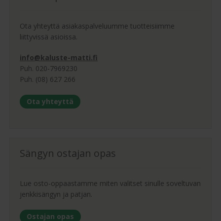
Ota yhteyttä asiakaspalveluumme tuotteisiimme
liittyvissä asioissa.
info@kaluste-matti.fi
Puh. 020-7969230
Puh. (08) 627 266
Ota yhteyttä
Sängyn ostajan opas
Lue osto-oppaastamme miten valitset sinulle soveltuvan
jenkkisängyn ja patjan.
Ostajan opas