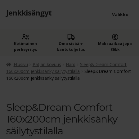
Jenkkisängyt
Siirry
Siirry
Valikko
navigointiin
sisältöön
Etusivu
Laaje
Kotimainen
Oma sisään­
Maksuaikaa jopa
Jenkkisängyt
perheyritys
kantokuljetus
36kk
alem
Laaje
Oheistuotteet
tason
Etusivu
Patjan kovuus
Hard
Sleep&Dream Comfort
alem
160x200cm jenkkisänky säilytystilalla
Sleep&Dream Comfort
valik
160x200cm jenkkisänky säilytystilalla
Ostoskori
tason
valik
Kassa
Sleep&Dream Comfort
Jenkkisängyn ostajan opas
160x200cm jenkkisänky
Yleiset ehdot
säilytystilalla