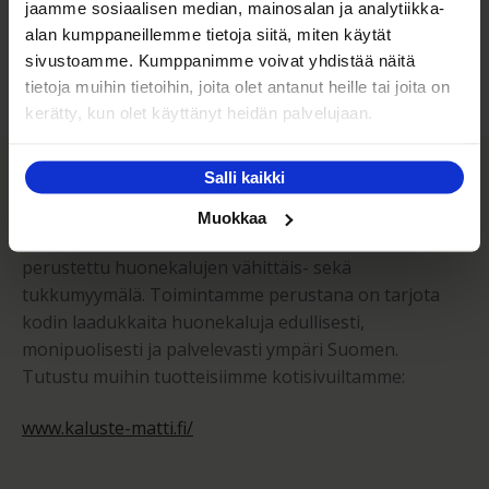
jaamme sosiaalisen median, mainosalan ja analytiikka-
Kuljetuksen hinta Suomessa alk. 59€!
alan kumppaneillemme tietoja siitä, miten käytät
sivustoamme. Kumppanimme voivat yhdistää näitä
tietoja muihin tietoihin, joita olet antanut heille tai joita on
kerätty, kun olet käyttänyt heidän palvelujaan.
Kaluste-Matti Oy
Salli kaikki
Muokkaa
Kaluste-Matti Oy on vuonna 1994 perheyrityksenä
perustettu huonekalujen vähittäis- sekä
tukkumyymälä. Toimintamme perustana on tarjota
kodin laadukkaita huonekaluja edullisesti,
monipuolisesti ja palvelevasti ympäri Suomen.
Tutustu muihin tuotteisiimme kotisivuiltamme:
www.kaluste-matti.fi/