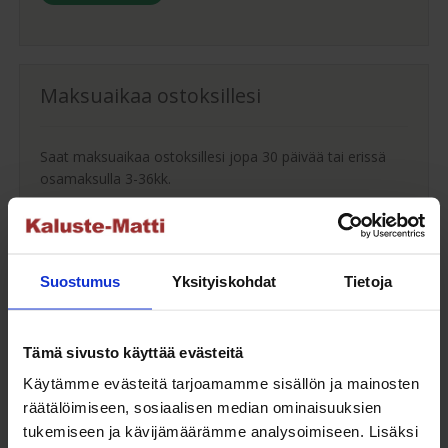
Maksuaikaa ostoksillesi
Saat maksuaikaa ostoksillesi jopa 30 päivää tai erissä
osamaksulla 3-36kk.
Maksutavat
Suostumus
Yksityiskohdat
Tietoja
Oma turvallinen kuljetus
Tämä sivusto käyttää evästeitä
Käytämme evästeitä tarjoamamme sisällön ja mainosten
Kaluste-Matin oma kuljetus on turvallinen tapa
räätälöimiseen, sosiaalisen median ominaisuuksien
tuotteiden toimitukseen. Saat varmemmin tuotteet
tukemiseen ja kävijämäärämme analysoimiseen. Lisäksi
ehjänä perille - ja vieläpä sisäänkannettuna!