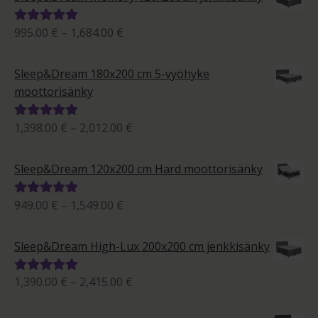
Hintaluokka:
995.00
€
–
1,684.00
€
Arvostelu
995.00 €
tuotteesta:
-
5.00
/ 5
Sleep&Dream 180x200 cm 5-vyöhyke
1,684.00 €
moottorisänky
Hintaluokka:
1,398.00
€
–
2,012.00
€
Arvostelu
1,398.00 €
tuotteesta:
-
5.00
/ 5
Sleep&Dream 120x200 cm Hard moottorisänky
2,012.00 €
Hintaluokka:
949.00
€
–
1,549.00
€
Arvostelu
949.00 €
tuotteesta:
-
5.00
/ 5
Sleep&Dream High-Lux 200x200 cm jenkkisänky
1,549.00 €
Hintaluokka:
1,390.00
€
–
2,415.00
€
Arvostelu
1,390.00 €
tuotteesta:
-
5.00
/ 5