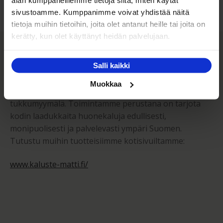
alan kumppaneillemme tietoja siitä, miten käytät
sivustoamme. Kumppanimme voivat yhdistää näitä
tietoja muihin tietoihin, joita olet antanut heille tai joita on
kerätty, kun olet käyttänyt heidän palvelujaan.
Kaluste-Matti Oy
Salli kaikki
Kaluste-Matti Oy on vuonna 1994 perheyrityksenä
Muokkaa
perustettu huonekalujen vähittäis- sekä
tukkumyymälä. Toimintamme perustana on tarjota
kodin laadukkaita huonekaluja edullisesti,
monipuolisesti ja palvelevasti ympäri Suomen.
Tutustu muihin tuotteisiimme kotisivuiltamme:
www.kaluste-matti.fi/