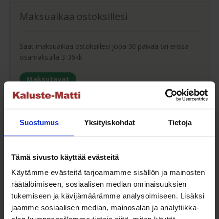
Maksuaikaa ostoksillesi
Saat maksuaikaa ostoksillesi jopa 30 päivää tai erissä
osamaksulla 3-36kk.
Maksutavat
Suostumus
Yksityiskohdat
Tietoja
Oma turvallinen kuljetus
Tämä sivusto käyttää evästeitä
Kaluste-Matin oma kuljetus on turvallinen tapa
tuotteiden toimitukseen. Saat varmemmin tuotteet
Käytämme evästeitä tarjoamamme sisällön ja mainosten
ehjänä perille - ja vieläpä sisäänkannettuna!
räätälöimiseen, sosiaalisen median ominaisuuksien
tukemiseen ja kävijämäärämme analysoimiseen. Lisäksi
Kuljetuksen hinta Suomessa alk. 59€!
jaamme sosiaalisen median, mainosalan ja analytiikka-