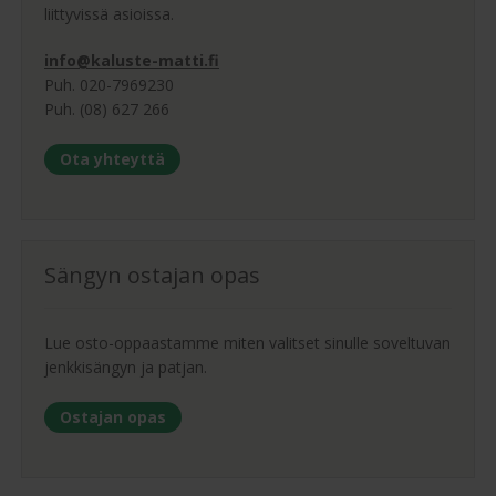
liittyvissä asioissa.
info@kaluste-matti.fi
Puh. 020-7969230
Puh. (08) 627 266
Ota yhteyttä
Sängyn ostajan opas
Lue osto-oppaastamme miten valitset sinulle soveltuvan
jenkkisängyn ja patjan.
Ostajan opas