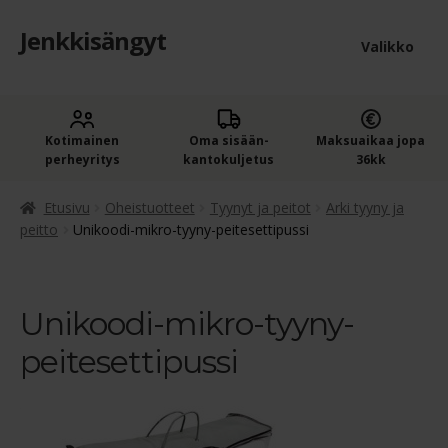
Jenkkisängyt
Siirry
Siirry
Valikko
navigointiin
sisältöön
Etusivu
Laaje
Kotimainen
Oma sisään­
Maksuaikaa jopa
Jenkkisängyt
perheyritys
kantokuljetus
36kk
alem
Laaje
Oheistuotteet
tason
Etusivu
Oheistuotteet
Tyynyt ja peitot
Arki tyyny ja
alem
peitto
Unikoodi-mikro-tyyny-peitesettipussi
valik
Ostoskori
tason
valik
Kassa
Unikoodi-mikro-tyyny-
peitesettipussi
Jenkkisängyn ostajan opas
Yleiset ehdot