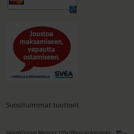
Suosituimmat tuotteet
Sleep&Dream Memory 120x200cm jenkkisänky