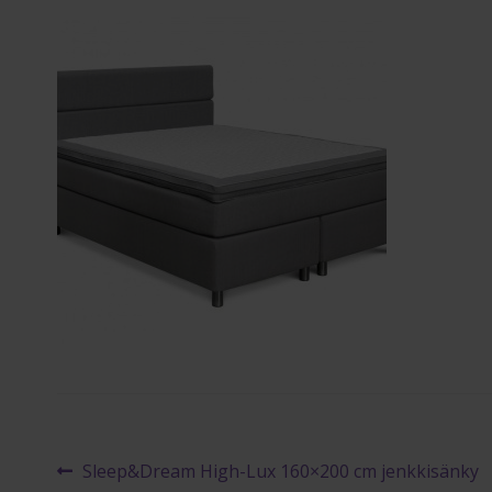
Artikkelien
Edellinen
Sleep&Dream High-Lux 160×200 cm jenkkisänky