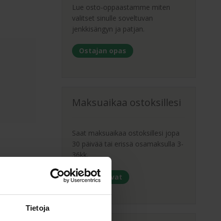
Lue osto-oppaastamme miten
valitset sinulle soveltuvan
jenkkisängyn ja patjan.
Ostajan opas
Maksuaikaa ostoksillesi
Saat maksuaikaa ostoksillesi jopa
30 päivää tai erissä osamaksulla 3-
36kk.
Maksutavat
Tietoja