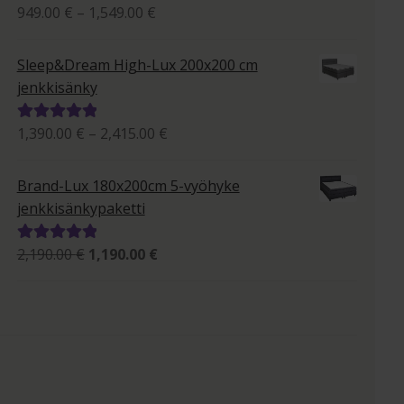
Hintaluokka:
949.00
€
–
1,549.00
€
Arvostelu
949.00 €
tuotteesta:
-
5.00
/ 5
Sleep&Dream High-Lux 200x200 cm
1,549.00 €
jenkkisänky
Hintaluokka:
1,390.00
€
–
2,415.00
€
Arvostelu
1,390.00 €
tuotteesta:
-
5.00
/ 5
Brand-Lux 180x200cm 5-vyöhyke
2,415.00 €
jenkkisänkypaketti
Alkuperäinen
Nykyinen
2,190.00
€
1,190.00
€
Arvostelu
hinta
hinta
tuotteesta:
oli:
on:
5.00
/ 5
2,190.00 €.
1,190.00 €.