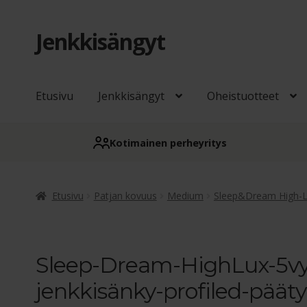
Jenkkisängyt
Siirry
Siirry
navigointiin
sisältöön
Etusivu
Jenkkisängyt
Oheistuotteet
Kotimainen perheyritys
Etusivu
Patjan kovuus
Medium
Sleep&Dream High-L
Sleep-Dream-HighLux-5vyö
jenkkisänky-profiled-pääty