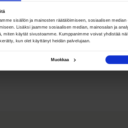
itä
mme sisällön ja mainosten räätälöimiseen, sosiaalisen median
iseen. Lisäksi jaamme sosiaalisen median, mainosalan ja analy
, miten käytät sivustoamme. Kumppanimme voivat yhdistää näitä t
n kerätty, kun olet käyttänyt heidän palvelujaan.
Muokkaa