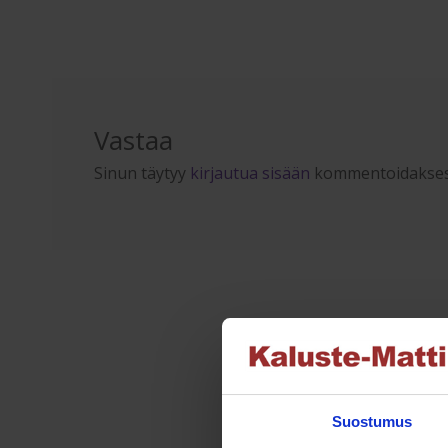
artikkeli
selaus
Vastaa
Sinun täytyy
kirjautua sisään
kommentoidakses
Suostumus