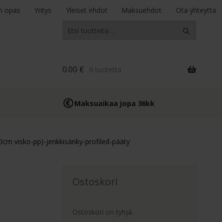
n opas
Yritys
Yleiset ehdot
Maksuehdot
Ota yhteyttä
Etsi:
Haku
0.00
€
0 tuotetta
Maksuaikaa jopa 36kk
cm visko-pp)-jenkkisänky-profiled-pääty
Ostoskori
Ostoskori on tyhjä.