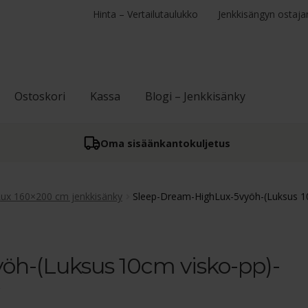
Hinta – Vertailutaulukko
Jenkkisängyn ostaja
Ostoskori
Kassa
Blogi – Jenkkisänky
Oma sisään­kantokuljetus
ux 160×200 cm jenkkisänky
Sleep-Dream-HighLux-5vyöh-(Luksus 10
h-(Luksus 10cm visko-pp)-