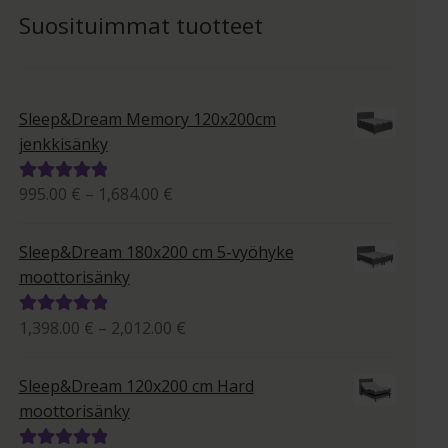
Suosituimmat tuotteet
Sleep&Dream Memory 120x200cm
jenkkisänky
Hintaluokka:
995.00
€
–
1,684.00
€
Arvostelu
995.00 €
tuotteesta:
-
5.00
/ 5
Sleep&Dream 180x200 cm 5-vyöhyke
1,684.00 €
moottorisänky
Hintaluokka:
1,398.00
€
–
2,012.00
€
Arvostelu
1,398.00 €
tuotteesta:
-
5.00
/ 5
Sleep&Dream 120x200 cm Hard
2,012.00 €
moottorisänky