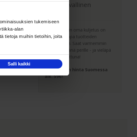
Oma turvallinen
kuljetus
 ominaisuuksien tukemiseen
tiikka-alan
Kaluste-Matin oma kuljetus on
turvallinen tapa tuotteiden
ietoja muihin tietoihin, joita
toimitukseen. Saat varmemmin
tuotteet ehjänä perille - ja vieläpä
sisäänkannettuna!
Salli kaikki
Kuljetuksen hinta Suomessa
alk. 59€!